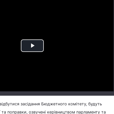
Play
Video
відбутися засідання Бюджетного комітету, будуть
 та поправки, озвучені керівництвом парламенту та