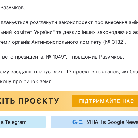
 Разумков.
ВР планується розглянути законопроект про внесення змі
ний комітет України" та деяких інших законодавчих ак
еми органів Антимонопольного комітету (№ 3132).
 вето президента, № 1049", - повідомив Разумков.
му засіданні планується і 13 проектів постанов, які бл
кону про ринок землі.
ІТЬ ПРОЄКТУ
ПІДТРИМАЙТЕ НАС
 в Telegram
УНІАН в Google New