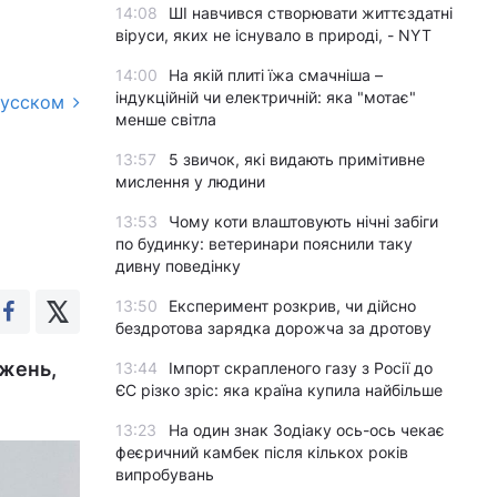
14:08
ШІ навчився створювати життєздатні
віруси, яких не існувало в природі, - NYT
14:00
На якій плиті їжа смачніша –
індукційній чи електричній: яка "мотає"
русском
менше світла
13:57
5 звичок, які видають примітивне
мислення у людини
13:53
Чому коти влаштовують нічні забіги
по будинку: ветеринари пояснили таку
дивну поведінку
13:50
Експеримент розкрив, чи дійсно
бездротова зарядка дорожча за дротову
ежень,
13:44
Імпорт скрапленого газу з Росії до
ЄС різко зріс: яка країна купила найбільше
13:23
На один знак Зодіаку ось-ось чекає
феєричний камбек після кількох років
випробувань