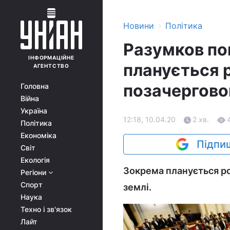
›
Новини
Політика
Разумков пов
ІНФОРМАЦІЙНЕ
планується р
АГЕНТСТВО
позачергово
Головна
Війна
Україна
12:18, 10.04.20
2 хв.
Політика
Економіка
Підпиш
Світ
Екологія
Зокрема планується ро
Регіони
Спорт
землі.
Наука
Техно і зв'язок
Лайт