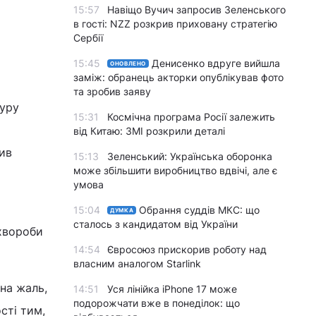
15:57
Навіщо Вучич запросив Зеленського
в гості: NZZ розкрив приховану стратегію
Сербії
15:45
Денисенко вдруге вийшла
ОНОВЛЕНО
заміж: обранець акторки опублікував фото
та зробив заяву
туру
15:31
Космічна програма Росії залежить
від Китаю: ЗМІ розкрили деталі
нив
15:13
Зеленський: Українська оборонка
може збільшити виробництво вдвічі, але є
умова
15:04
Обрання суддів МКС: що
ДУМКА
сталось з кандидатом від України
 хвороби
14:54
Євросоюз прискорив роботу над
власним аналогом Starlink
 на жаль,
14:51
Уся лінійка iPhone 17 може
подорожчати вже в понеділок: що
ості тим,