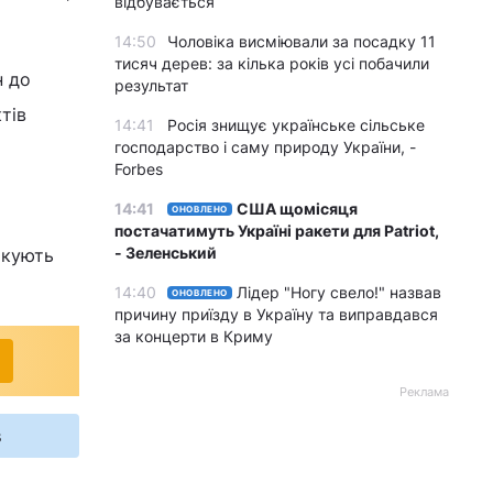
відбувається
14:50
Чоловіка висміювали за посадку 11
тисяч дерев: за кілька років усі побачили
н до
результат
тів
14:41
Росія знищує українське сільське
господарство і саму природу України, -
Forbes
14:41
США щомісяця
ОНОВЛЕНО
постачатимуть Україні ракети для Patriot,
- Зеленський
окують
14:40
Лідер "Ногу свело!" назвав
ОНОВЛЕНО
причину приїзду в Україну та виправдався
за концерти в Криму
Реклама
s