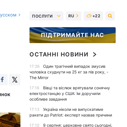
русском
RU
+22
ПОСЛУГИ
ПІДТРИМАЙТЕ НАС
ОСТАННІ НОВИНИ
17:26
Один трагічний випадок змусив
чоловіка схуднути на 25 кг за пів року, -
The Mirror
17:16
Вівці та віслюк врятували сонячну
електростанцію у США: їм доручили
инок
особливе завдання
17:13
Україна ніколи не випускатиме
ракети до Patriot: експерт назвав причини
17:10
9 серпня: церковне свято сьогодні,