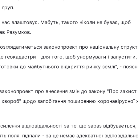
 груп.
 нас влаштовує. Мабуть, такого ніколи не буває, щоб
зав Разумков.
 розглядатиметься законопроект про національну струк
е геокадастри - для того, щоб унормувати і запустити,
готовки до майбутнього відкриття ринку землі", - пояс
законопроект про внесення змін до закону "Про захист
х хвороб" щодо запобігання поширенню коронавірусної
силення відповідальності за те, що зараз відбувається,
рять поля, підпали - за це немає адекватної відповідальн