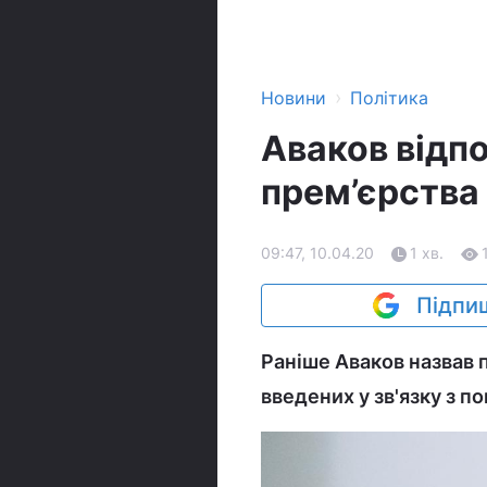
›
Новини
Політика
Аваков відпо
прем’єрства
09:47, 10.04.20
1 хв.
Підпиш
Раніше Аваков назвав
введених у зв'язку з 