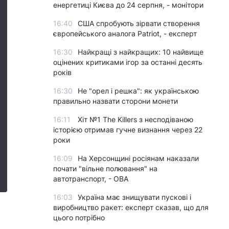
енергетиці Києва до 24 серпня, - монітори
16:40
США спробують зірвати створення
європейського аналога Patriot, - експерт
16:30
Найкращі з найкращих: 10 найвище
оцінених критиками ігор за останні десять
років
16:30
Не "орел і решка": як українською
правильно назвати сторони монети
16:11
Хіт №1 The Killers з несподіваною
історією отримав гучне визнання через 22
роки
16:09
На Херсонщині росіянам наказали
почати "вільне полювання" на
автотранспорт, - ОВА
16:03
Україна має знищувати пускові і
виробництво ракет: експерт сказав, що для
цього потрібно