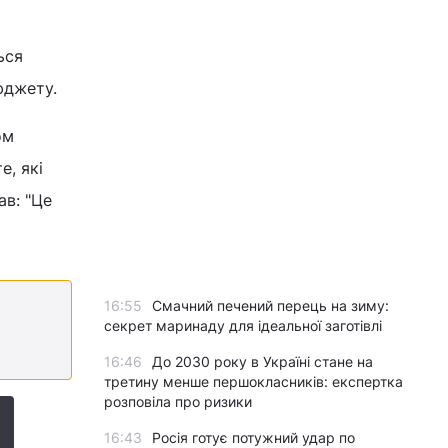
ься
юджету.
ом
е, які
ав: "Це
16:55
Смачний печений перець на зиму:
секрет маринаду для ідеальної заготівлі
16:46
До 2030 року в Україні стане на
третину менше першокласників: експертка
розповіла про ризики
16:43
Росія готує потужний удар по