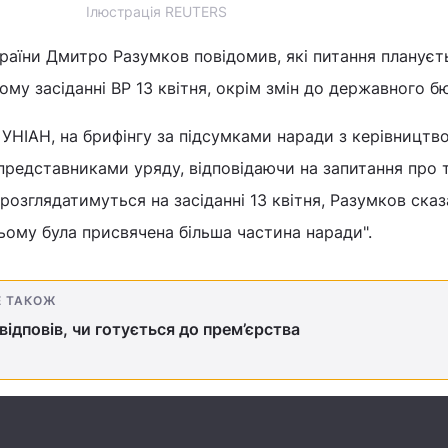
Ілюстрація REUTERS
раїни Дмитро Разумков повідомив, які питання плануєт
ому засіданні ВР 13 квітня, окрім змін до державного б
УНІАН, на брифінгу за підсумками наради з керівництв
 представниками уряду, відповідаючи на запитання про т
розглядатимуться на засіданні 13 квітня, Разумков сказ
ому була присвячена більша частина наради".
Е ТАКОЖ
відповів, чи готується до прем’єрства