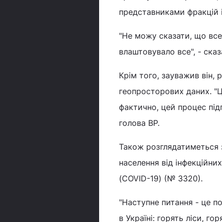
представниками фракцій і
"Не можу сказати, що все
влаштовувало все", - ска
Крім того, зауважив він,
геопросторових даних. "Ц
фактично, цей процес під
голова ВР.
Також розглядатиметься 
населення від інфекційни
(COVID-19) (№ 3320).
"Наступне питання - це по
в Україні: горять ліси, го