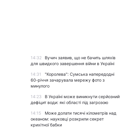
14:32
Вучич заявив, що не бачить шляхів
для швидкого завершення війни в Україні
14:31
"Королева": Сумська напередодні
60-річчя зачарувала мережу фото з
минулого
14:23
В Україні може виникнути серйозний
дефіцит води: які області під загрозою
14:15
Може долати тисячі кілометрів над
океаном: науковці розкрили секрет
крихітної бабки