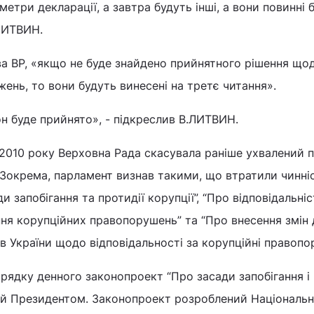
метри декларації, а завтра будуть інші, а вони повинні 
.ЛИТВИН.
ва ВР, «якщо не буде знайдено прийнятного рішення що
ень, то вони будуть винесені на третє читання».
н буде прийнято», - підкреслив В.ЛИТВИН.
 2010 року Верховна Рада скасувала раніше ухвалений 
 Зокрема, парламент визнав такими, що втратили чинні
и запобігання та протидії корупції”, “Про відповідальніс
ня корупційних правопорушень” та “Про внесення змін 
в України щодо відповідальності за корупційні правопо
рядку денного законопроект “Про засади запобігання і 
аний Президентом. Законопроект розроблений Національ