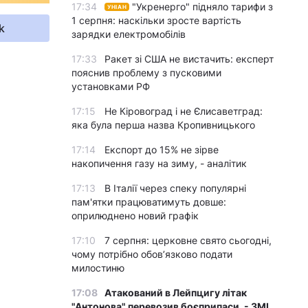
17:34
"Укренерго" підняло тарифи з
УНІАН
1 серпня: наскільки зросте вартість
k
зарядки електромобілів
17:33
Ракет зі США не вистачить: експерт
пояснив проблему з пусковими
установками РФ
17:15
Не Кіровоград і не Єлисаветград:
яка була перша назва Кропивницького
17:14
Експорт до 15% не зірве
накопичення газу на зиму, - аналітик
17:13
В Італії через спеку популярні
пам'ятки працюватимуть довше:
оприлюднено новий графік
17:10
7 серпня: церковне свято сьогодні,
чому потрібно обов’язково подати
милостиню
17:08
Атакований в Лейпцигу літак
"Антонова" перевозив боєприпаси, - ЗМІ