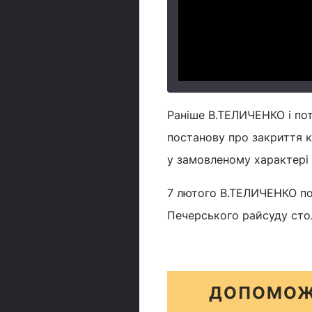
Раніше В.ТЕЛИЧЕНКО і по
постанову про закриття 
у замовленому характері 
7 лютого В.ТЕЛИЧЕНКО по
Печерського райсуду сто
ДОПОМОЖ