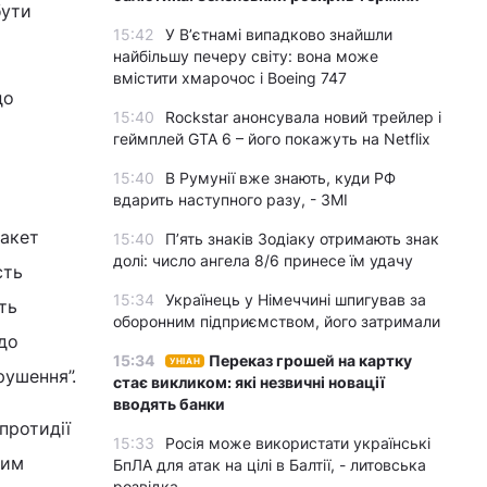
бути
15:42
У Вʼєтнамі випадково знайшли
найбільшу печеру світу: вона може
вмістити хмарочос і Boeing 747
до
15:40
Rockstar анонсувала новий трейлер і
геймплей GTA 6 – його покажуть на Netflix
15:40
В Румунії вже знають, куди РФ
вдарить наступного разу, - ЗМІ
пакет
15:40
П’ять знаків Зодіаку отримають знак
долі: число ангела 8/6 принесе їм удачу
сть
15:34
Українець у Німеччині шпигував за
ть
оборонним підприємством, його затримали
до
15:34
Переказ грошей на картку
УНІАН
рушення”.
стає викликом: які незвичні новації
вводять банки
протидії
15:33
Росія може використати українські
ним
БпЛА для атак на цілі в Балтії, - литовська
розвідка