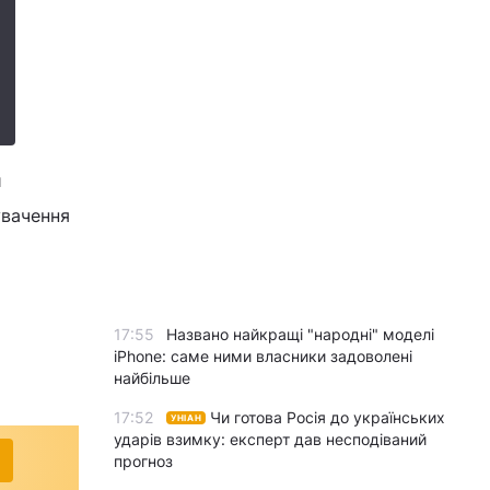
и
увачення
17:55
Названо найкращі "народні" моделі
iPhone: саме ними власники задоволені
найбільше
17:52
Чи готова Росія до українських
УНІАН
ударів взимку: експерт дав несподіваний
прогноз