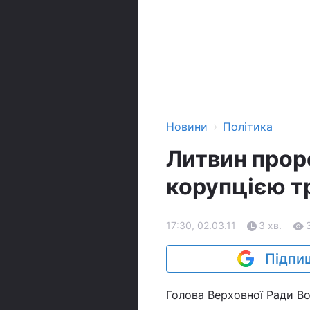
›
Новини
Політика
Литвин прор
корупцією т
17:30, 02.03.11
3 хв.
Підпиш
Голова Верховної Ради 