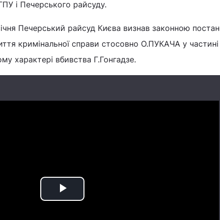
ГПУ і Печерського райсуду.
січня Печерський райсуд Києва визнав законною поста
иття кримінальної справи стосовно О.ПУКАЧА у частині
му характері вбивства Г.Гонгадзе.
Play