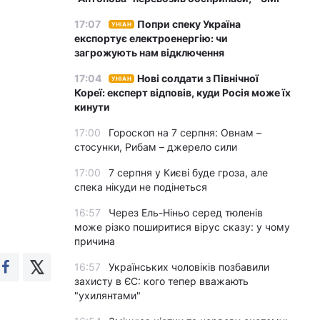
17:07
Попри спеку Україна
УНІАН
експортує електроенергію: чи
загрожують нам відключення
17:04
Нові солдати з Північної
УНІАН
Кореї: експерт відповів, куди Росія може їх
кинути
17:00
Гороскоп на 7 серпня: Овнам –
стосунки, Рибам – джерело сили
17:00
7 серпня у Києві буде гроза, але
спека нікуди не подінеться
16:57
Через Ель-Ніньо серед тюленів
може різко поширитися вірус сказу: у чому
причина
16:57
Українських чоловіків позбавили
захисту в ЄС: кого тепер вважають
"ухилянтами"