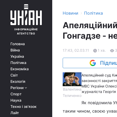
›
Новини
Політика
Апеляційний
ІНФОРМАЦІЙНЕ
Гонгадзе - н
АГЕНТСТВО
Головна
Війна
17:43, 02.03.11
1 хв.
Україна
Підпиш
Політика
Економіка
Світ
Апеляційний суд Ки
законності закрит
Екологія
МВС України Олексі
Регіони
Валентина
журналіста Георгія
Спорт
Теличенко
Наука
Як повідомила 
Техно і зв'язок
таким чином, своєю ухвал
Лайт