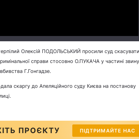
Video
терпілий Олексій ПОДОЛЬСЬКИЙ просили суд скасуват
кримінальної справи стосовно О.ПУКАЧА у частині звин
вбивства Г.Гонгадзе.
дала скаргу до Апеляційного суду Києва на постанову
лиці.
ІТЬ ПРОЄКТУ
ПІДТРИМАЙТЕ НАС