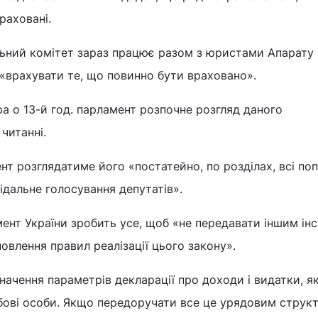
раховані.
льний комітет зараз працює разом з юристами Апарату
 «врахувати те, що повинно бути враховано».
ра о 13-й год. парламент розпочне розгляд даного
читанні.
нт розглядатиме його «постатейно, по розділах, всі по
ідальне голосування депутатів».
мент України зробить усе, щоб «не передавати іншим ін
овлення правил реалізації цього закону».
начення параметрів декларації про доходи і видатки, я
бові особи. Якщо передоручати все це урядовим структ