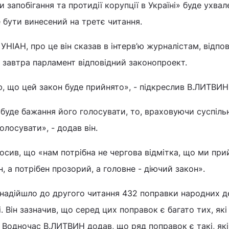
запобігання та протидії корупції в Україні» буде ухвал
 бути винесений на третє читання.
УНІАН, про це він сказав в інтерв’ю журналістам, відпо
ь завтра парламент відповідний законопроект.
, що цей закон буде прийнято», - підкреслив В.ЛИТВИН
 буде бажання його голосувати, то, враховуючи суспільн
олосувати», - додав він.
лосив, що «нам потрібна не чергова відмітка, що ми при
, а потрібен прозорий, а головне - діючий закон».
надійшло до другого читання 432 поправки народних де
і. Він зазначив, що серед цих поправок є багато тих, які
 Водночас В.ЛИТВИН додав, що ряд поправок є такі, які