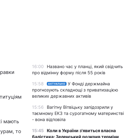
16:00
Названо час у планці, який свідчить
правки
про відмінну форму після 55 років
15:58
У Фонді держмайна
АКТУАЛЬНО
прогнозують складнощі з приватизацією
великих державних активів
ституціям
15:56
Вагітну Вітвіцьку запідозрили у
таємному ЕКЗ та сурогатному материнстві
- вона відповіла
кі мають
15:45
Коли в України з'явиться власна
урам, то
балістика: Зеленський розкрив терміни