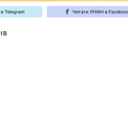
 в Telegram
Читати УНІАН в Faceboo
ІВ