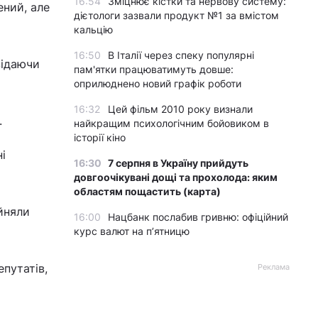
16:54
Зміцнює кістки та нервову систему:
ений, але
дієтологи зазвали продукт №1 за вмістом
кальцію
16:50
В Італії через спеку популярні
відаючи
пам'ятки працюватимуть довше:
оприлюднено новий графік роботи
16:32
Цей фільм 2010 року визнали
.
найкращим психологічним бойовиком в
історії кіно
і
16:30
7 серпня в Україну прийдуть
довгоочікувані дощі та прохолода: яким
областям пощастить (карта)
йняли
16:00
Нацбанк послабив гривню: офіційний
курс валют на п’ятницю
путатів,
Реклама