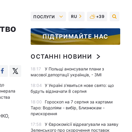
RU
+39
ПОСЛУГИ
ство
ПІДТРИМАЙТЕ НАС
ОСТАННІ НОВИНИ
18:17
У Польщі анонсували плани з
масової депортації українців, - ЗМІ
до
18:04
У Україні з'явиться нове свято: що
енерала
будуть відзначати 8 серпня
вства
18:00
Гороскоп на 7 серпня за картами
Таро: Водоліям - вибір, Близнюкам -
прискорення
НКО,
17:58
У Єврокомісії відреагували на заяву
Зеленського про скорочення поставок