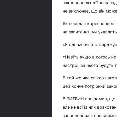
законопроект «Про засади 
не виключає, що він може
Як передає кореспондент 
на запитання, чи ухвалит
«Я однозначно стверджую
«Навіть якщо в когось не
настрої, за нього будуть г
В той же час спікер наго
цей конче потрібний закон
В.ЛИТВИН повідомив, що 
але не всі із них врахован
запропоновані опозицією.