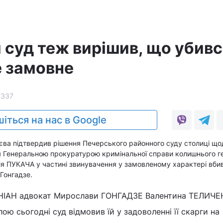
 суд теж вирішив, що убив
е замовне
3337
іться на нас в Google
єва підтвердив рішення Печерського районного суду столиці що
тя Генеральною прокуратурою кримінальної справи колишнього г
я ПУКАЧА у частині звинувачення у замовленому характері вби
 Гонгадзе.
УНІАН адвокат Мирослави ГОНГАДЗЕ Валентина ТЕЛИЧЕ
ою сьогодні суд відмовив їй у задоволенні її скарги на