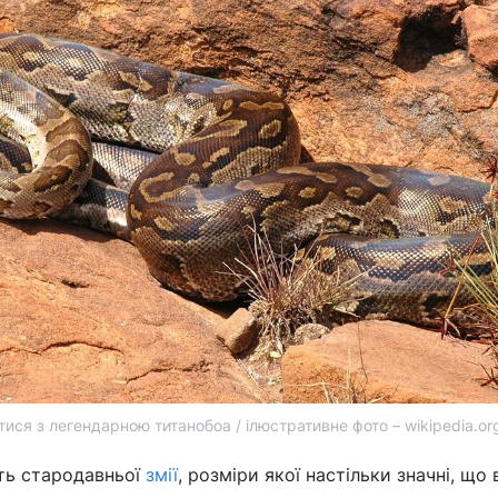
ися з легендарною титанобоа / ілюстративне фото – wikipedia.or
сть стародавньої
змії
, розміри якої настільки значні, що 