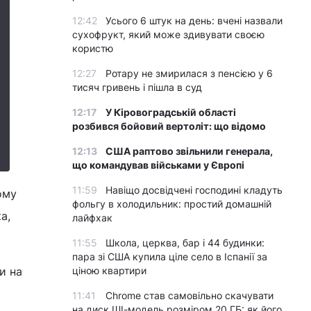
12:42
Усього 6 штук на день: вчені назвали
сухофрукт, який може здивувати своєю
користю
12:27
Ротару не змирилася з пенсією у 6
тисяч гривень і пішла в суд
12:17
У Кіровоградській області
розбився бойовий вертоліт: що відомо
12:13
США раптово звільнили генерала,
що командував військами у Європі
11:59
Навіщо досвідчені господині кладуть
ому
фольгу в холодильник: простий домашній
а,
лайфхак
11:55
Школа, церква, бар і 44 будинки:
пара зі США купила ціле село в Іспанії за
и на
ціною квартири
11:41
Chrome став самовільно скачувати
на диск ШІ-модель розміром 20 ГБ: як його