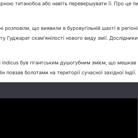
арною титанобоа або навіть перевершувати її. Про це 
і розповіли, що виявили в буровугільній шахті в регіоні
ту Гуджарат скам'янілості нового виду змії. Дослідники
i indicus був гігантським душогубним змієм, що мешкав
ін повзав болотами на території сучасної західної Індії.