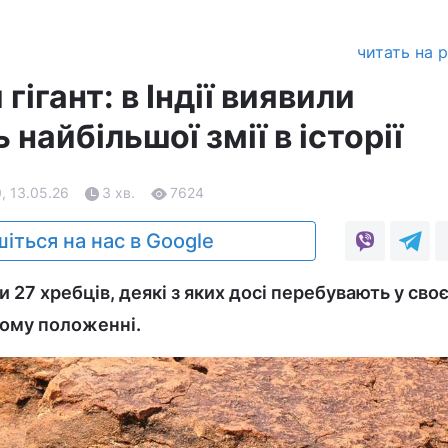
читать на 
гігант: в Індії виявили
 найбільшої змії в історії
, 13.05.26
3 хв.
7624
іться на нас в Google
 27 хребців, деякі з яких досі перебувають у сво
ому положенні.