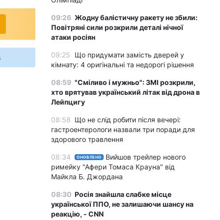
09:26
Жодну балістичну ракету не збили:
Повітряні сили розкрили деталі нічної
атаки росіян
09:25
Що придумати замість дверей у
s
кімнату: 4 оригінальні та недорогі рішення
08:59
"Сміливо і мужньо": ЗМІ розкрили,
хто врятував український літак від дрона в
Лейпцигу
08:58
Що не слід робити після вечері:
гастроентерологи назвали три поради для
здорового травлення
08:34
Вийшов трейлер нового
ОНОВЛЕНО
римейку "Афери Томаса Крауна" від
Майкла Б. Джордана
08:30
Росія знайшла слабке місце
української ППО, не залишаючи шансу на
реакцію, - CNN