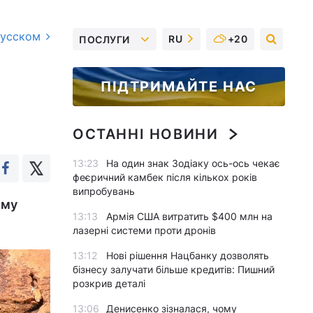
русском
RU
+20
ПОСЛУГИ
ПІДТРИМАЙТЕ НАС
ОСТАННІ НОВИНИ
13:23
На один знак Зодіаку ось-ось чекає
феєричний камбек після кількох років
випробувань
єму
13:13
Армія США витратить $400 млн на
лазерні системи проти дронів
13:12
Нові рішення Нацбанку дозволять
бізнесу залучати більше кредитів: Пишний
розкрив деталі
13:06
Денисенко зізналася, чому