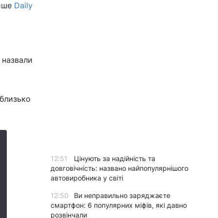
пише
Daily
 назвали
 близько
12:51
Цінують за надійність та
довговічність: названо найпопулярнішого
автовиробника у світі
12:50
Ви неправильно заряджаєте
смартфон: 6 популярних міфів, які давно
розвінчали