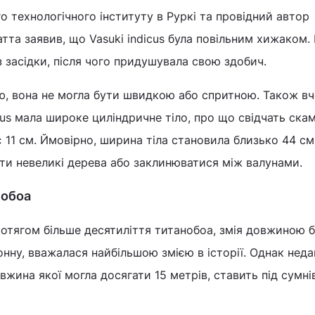
о технологічного інституту в Руркі та провідний автор
та заявив, що Vasuki indicus була повільним хижаком. 
з засідки, після чого придушувала свою здобич.
ю, вона не могла бути швидкою або спритною. Також вч
cus мала широке циліндричне тіло, про що свідчать скам'
є 11 см. Ймовірно, ширина тіла становила близько 44 см
ти невеликі дерева або заклинюватися між валунами.
нобоа
ротягом більше десятиліття титанобоа, змія довжиною 
онну, вважалася найбільшою змією в історії. Однак нед
довжина якої могла досягати 15 метрів, ставить під сумні