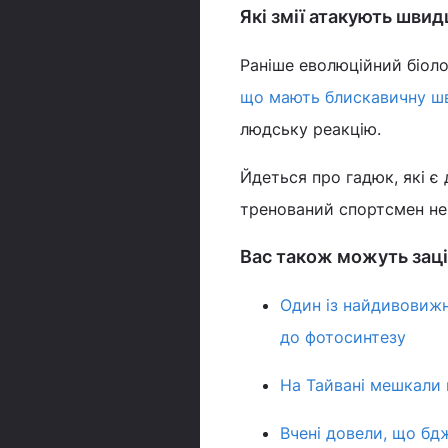
Які змії атакують шви
Раніше еволюційний біоло
що мають блискавичну шв
людську реакцію.
Йдеться про гадюк, які є
тренований спортсмен не 
Вас також можуть заці
Один із найдивовижн
до фотосинтезу
На Тайвані мешкали г
Вчені довели, що бд