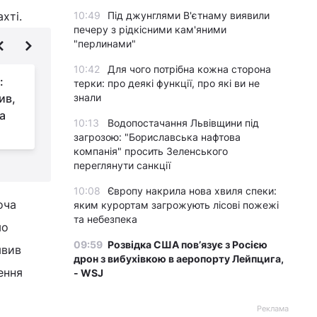
хті.
10:49
Під джунглями В'єтнаму виявили
печеру з рідкісними кам'яними
"перлинами"
10:42
Для чого потрібна кожна сторона
:
Птах, що вважався
терки: про деякі функції, про які ви не
ив,
знали
втраченим назавжди,
а
повернувся: біолог
10:13
Водопостачання Львівщини під
пояснив, як таке могло статися
у
загрозою: "Бориславська нафтова
компанія" просить Зеленського
переглянути санкції
10:08
Європу накрила нова хвиля спеки:
оча
яким курортам загрожують лісові пожежі
та небезпека
мо
09:59
Розвідка США пов’язує з Росією
явив
дрон з вибухівкою в аеропорту Лейпцига,
ення
- WSJ
Реклама