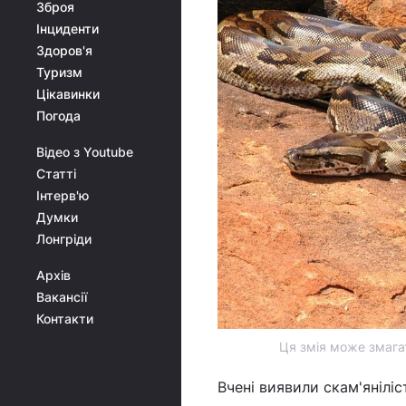
Зброя
Інциденти
Здоров'я
Туризм
Цікавинки
Погода
Відео з Youtube
Статті
Інтерв'ю
Думки
Лонгріди
Архів
Вакансії
Контакти
Ця змія може змагат
Вчені виявили скам'янілі