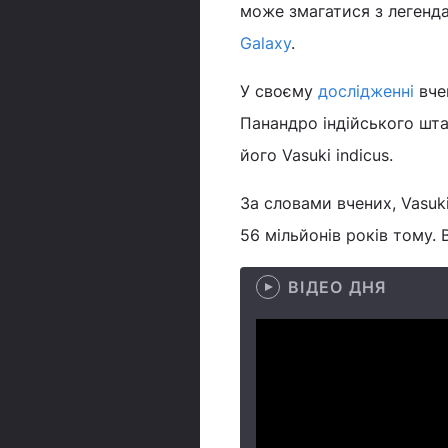
може змагатися з легенд
Galaxy
.
У своєму
дослідженні
вчен
Панандро індійського шта
його Vasuki indicus.
За словами вчених, Vasuk
56 мільйонів років тому. В
ВІДЕО ДНЯ