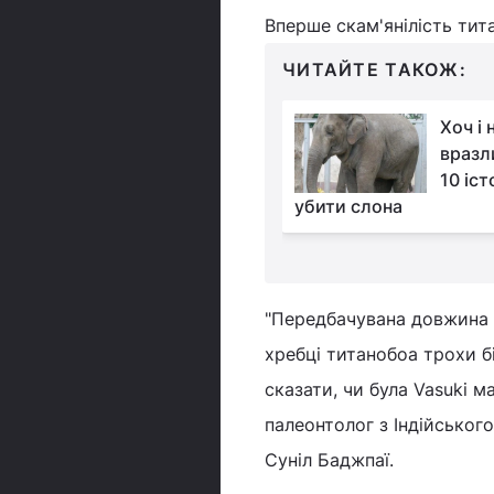
Вперше скам'янілість тита
ЧИТАЙТЕ ТАКОЖ:
Птах, що вважався
Хоч і
втраченим назавжди,
вразл
повернувся: біолог
10 іст
к таке могло статися
убити слона
"Передбачувана довжина т
хребці титанобоа трохи б
сказати, чи була Vasuki 
палеонтолог з Індійського
Суніл Баджпаї.