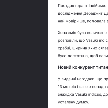
Постдокторант Індійськог
дослідження Дебаджит Дат
найімовірніше, полювала 
Хоча змія була величезно
розповіли, що Vasuki indi
хребці, ширина яких сяга
було достатньо, щоб вали
Новий конкурент тита
У виданні нагадали, що п
13 метрів і вагою понад т
знахідка Vasuki indicus, 
усталену думку.