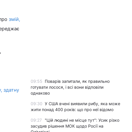
 про
змій,
ипереджає
ь
09:55
Поварів запитали, як правильно
готувати лосося, і всі вони відповіли
, здатну
однаково
09:30
У США вчені виявили рибу, яка може
жити понад 400 років: що про неї відомо
09:27
"Цій людині не місце тут": Усик різко
засудив рішення МОК щодо Росії на
Олімпіаді