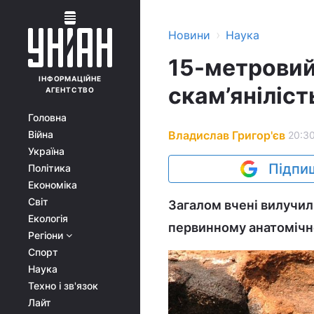
›
Новини
Наука
15-метровий 
ІНФОРМАЦІЙНЕ
скам’янілість
АГЕНТСТВО
Головна
Владислав Григор'єв
Війна
20:30
Україна
Підпиш
Політика
Економіка
Світ
Загалом вчені вилучили
Екологія
первинному анатомічн
Регіони
Спорт
Наука
Техно і зв'язок
Лайт