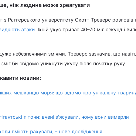
дше, ніж людина може зреагувати
г з Ратгерського університету Скотт Треверс розповів
идкість атаки
. Їхній укус триває 40–70 мілісекунд і в
 дуже небезпечними зміями. Треверс зазначив, що навіт
зміг би свідомо уникнути укусу після початку руху.
кавити новини:
іших мешканців моря: що відомо про унікальну тварину
ігантські пітони: вчені з'ясували, чому вони вимерли
жоли вміють рахувати, – нове дослідження