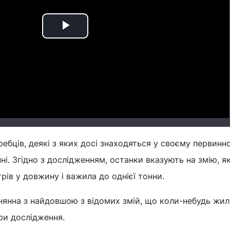
Play
Video
ребців, деякі з яких досі знаходяться у своєму первинн
і. Згідно з дослідженням, останки вказують на змію, як
рів у довжину і важила до однієї тонни.
нянна з найдовшою з відомих змій, що коли-небудь жил
ори дослідження.