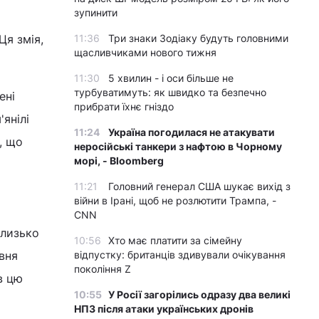
зупинити
Ця змія,
11:36
Три знаки Зодіаку будуть головними
щасливчиками нового тижня
11:30
5 хвилин - і оси більше не
турбуватимуть: як швидко та безпечно
ені
прибрати їхнє гніздо
янілі
11:24
Україна погодилася не атакувати
, що
неросійські танкери з нафтою в Чорному
морі, - Bloomberg
11:21
Головний генерал США шукає вихід з
війни в Ірані, щоб не розлютити Трампа, -
CNN
близько
10:56
Хто має платити за сімейну
авня
відпустку: британців здивували очікування
покоління Z
в цю
10:55
У Росії загорілись одразу два великі
НПЗ після атаки українських дронів