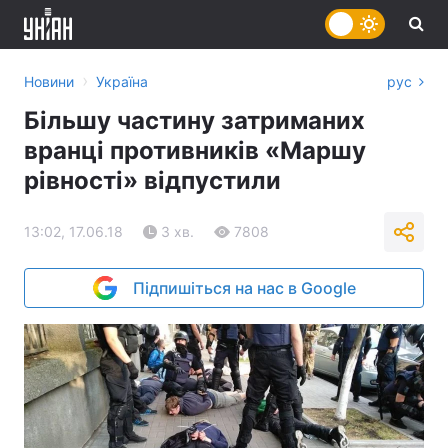
›
Новини
Україна
рус
Більшу частину затриманих
вранці противників «Маршу
рівності» відпустили
13:02, 17.06.18
3 хв.
7808
Підпишіться на нас в Google