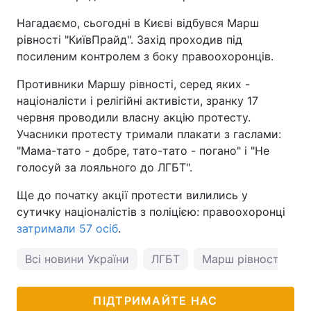
Нагадаємо, сьогодні в Києві відбувся Марш
рівності "КиївПрайд". Захід проходив під
посиленим контролем з боку правоохоронців.
Противники Маршу рівності, серед яких -
націоналісти і релігійні активісти, зранку 17
червня проводили власну акцію протесту.
Учасники протесту тримали плакати з гаслами:
"Мама-тато - добре, тато-тато - погано" і "Не
голосуй за лояльного до ЛГБТ".
Ще до початку акції протести вилились у
сутичку націоналістів з поліцією: правоохоронці
затримали 57 осіб
.
Всі новини України
ЛГБТ
Марш рівності
К
ПІДТРИМАЙТЕ НАС