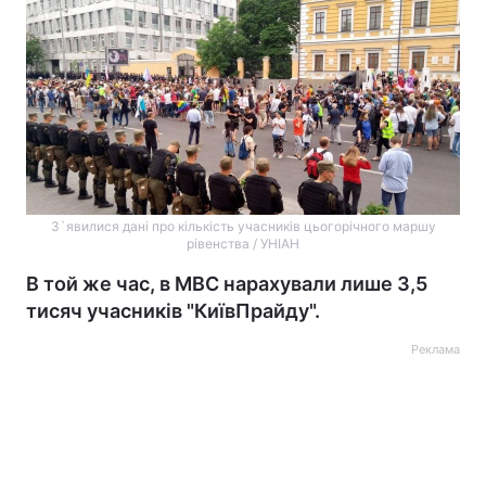
З`явилися дані про кількість учасників цьогорічного маршу
рівенства / УНІАН
В той же час, в МВС нарахували лише 3,5
тисяч учасників "КиївПрайду".
Реклама