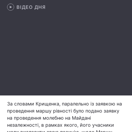
ВІДЕО ДНЯ
Лонгріди
Відео з Youtube
Статті
Інтерв'ю
Думки
Архів
Вакансії
Контакти
Послуги
За словами Крищенка, паралельно із заявкою на
проведення маршу рівності було подано заявку
на проведення молебню на Майдані
незалежності, в рамках якого, його учасники