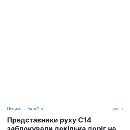
›
Новини
Україна
рус
Представники руху С14
заблокували декілька доріг на