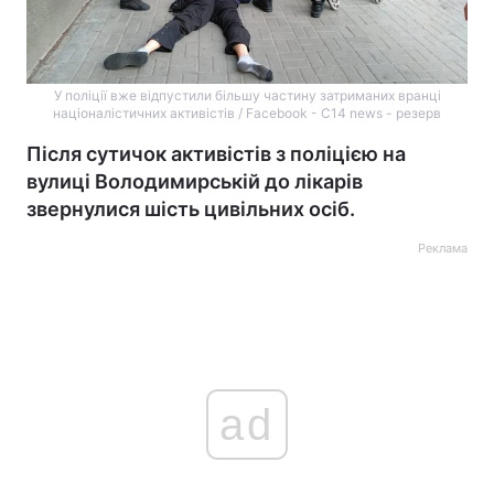
У поліції вже відпустили більшу частину затриманих вранці
націоналістичних активістів / Facebook - C14 news - резерв
Після сутичок активістів з поліцією на
вулиці Володимирській до лікарів
звернулися шість цивільних осіб.
Реклама
ad