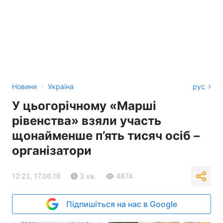
›
Новини
Україна
рус
У цьогорічному «Марші
рівенства» взяли участь
щонайменше п’ять тисяч осіб –
організатори
12:23, 17.06.18
3 хв.
4874
Підпишіться на нас в Google