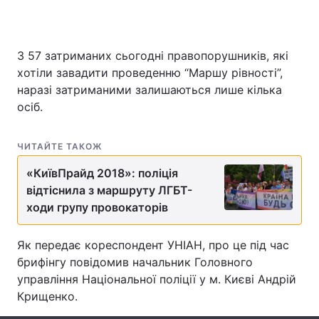
З 57 затриманих сьогодні правопорушників, які
Головна
Війна
хотіли завадити проведенню “Маршу рівності”,
наразі затриманими залишаються лише кілька
Україна
Політика
осіб.
Економіка
Світ
ЧИТАЙТЕ ТАКОЖ
Спорт
Наука
«КиївПрайд 2018»: поліція
Техно і зв'язок
Лайт
відтіснила з маршруту ЛГБТ-
ходи групу провокаторів
Зброя
Інциденти
Як передає кореспондент УНІАН, про це під час
Здоров'я
Туризм
брифінгу повідомив начальник Головного
управління Національної поліції у м. Києві Андрій
Цікавинки
Погода
Крищенко.
Екологія
Регіони