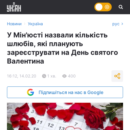
›
Новини
Україна
рус
У Мін'юсті назвали кількість
шлюбів, які планують
зареєструвати на День святого
Валентина
16:12, 14.02.20
1 хв.
400
Підпишіться на нас в Google