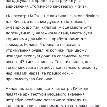
погоджувальні процеси для ремонту та
відновлення столичного кінотеатру «Київ».
«Кінотеатр «Київ» – це важлива і знакова будівля
для Києва, з власним духом та історією. І,
очевидно, що такі культові місця мають бути
доглянутими, у належному стані, мають бути
корисними для містян і прибутковими для
громади. Колишній орендар не вклав в
утримування будівлі ні копійки, при цьому
нещадно експлуатуючи та сплачуючи місту
всього 47 тисяч гривень. Тож, очевидно, що
тепер кінотеатр потребує капітального ремонту,
над чим ми наразі та працюємо», –
прокоментував Слончак.
Чиновник зазначив, що кінотеатр «Київ» як
пам’ятка архітектури місцевого значення
потребує особливо ретельного підходу та
контролю в питаннях ремонту та погодження, що