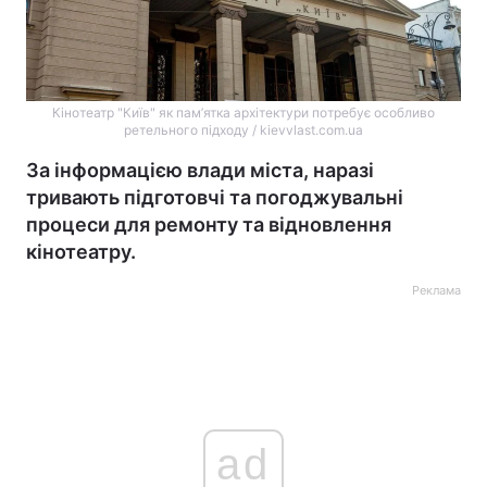
Кінотеатр "Київ" як пам’ятка архітектури потребує особливо
ретельного підходу / kievvlast.com.ua
За інформацією влади міста, наразі
тривають підготовчі та погоджувальні
процеси для ремонту та відновлення
кінотеатру.
Реклама
ad