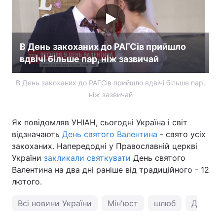
Лонгріди
В День закоханих до РАГСів прийшло
Відео з Youtube
Статті
вдвічі більше пар, ніж зазвичай
Інтерв'ю
Думки
В День закоханих до РАГСів прийшло вдвічі більше пар,
Архів
Вакансії
ніж зазвичай
Контакти
Як повідомляв УНІАН, сьогодні Україна і світ
Послуги
відзначають
День святого Валентина
- свято усіх
закоханих. Напередодні у Православній церкві
України
закликали святкувати
День святого
Валентина на два дні раніше від традиційного - 12
лютого.
Всі новини України
Мін'юст
шлюб
День с