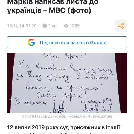
Марків написав листа до
українців – МВС (фото)
16:11, 14.02.20
2 хв.
1055
Підпишіться на нас в Google
У листі Марків дякує всім небайдужим / mvs.gov.ua
12 липня 2019 року суд присяжних в Італії