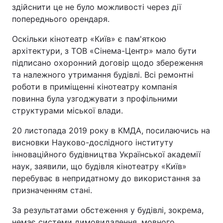
здійснити це не було можливості через дії
попереднього орендаря.
Оскільки кінотеатр «Київ» є пам'яткою
архітектури, з ТОВ «Сінема-Центр» мало бути
підписано охоронний договір щодо збереження
та належного утримання будівлі. Всі ремонтні
роботи в приміщенні кінотеатру компанія
повинна була узгоджувати з профільними
структурами міської влади.
20 листопада 2019 року в КМДА, посилаючись на
висновки Науково-дослідного інституту
інноваційного будівництва Української академії
наук, заявили, що будівля кінотеатру «Київ»
перебуває в непридатному до використання за
призначенням стані.
За результатами обстеження у будівлі, зокрема,
немає системи димовидалення, мовного