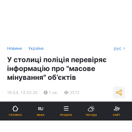
›
Новини
Україна
рус
У столиці поліція перевіряє
інформацію про "масове
мінування" об’єктів
16:54, 13.02.20
1 хв.
2512
Підпишіться на нас в Google
RU
МОВА
ГОЛОВНА
РОЗДІЛИ
ПОГОДА
ЛАЙТ