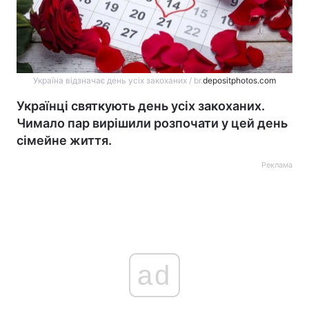
Україна відзначає день усіх закоханих / br.
depositphotos.com
Українці святкують день усіх закоханих.
Чимало пар вирішили розпочати у цей день
сімейне життя.
Реклама
ad