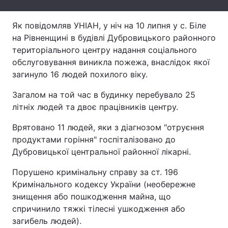
Лонгріди
Як повідомляв УНІАН, у ніч на 10 липня у с. Біле
на Рівненщині в будівлі Дубровицького районного
Відео з Youtube
Статті
територіального центру надання соціального
обслуговування виникла пожежа, внаслідок якої
Інтерв'ю
Думки
загинуло 16 людей похилого віку.
Архів
Вакансії
Загалом на той час в будинку перебувало 25
літніх людей та двоє працівників центру.
Контакти
Врятовано 11 людей, яки з діагнозом "отруєння
Послуги
продуктами горіння" госпіталізовано до
Дубровицької центральної районної лікарні.
Порушено кримінальну справу за ст. 196
Кримінального кодексу України (необережне
знищення або пошкодження майна, що
спричинило тяжкі тілесні ушкодження або
загибель людей).