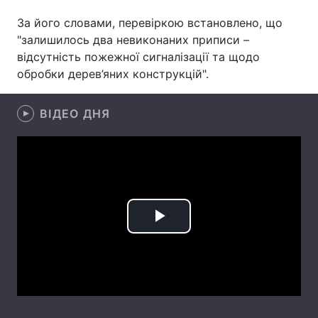
За його словами, перевіркою встановлено, що
"залишилось два невиконаних приписи –
відсутність пожежної сигналізації та щодо
Головна
Війна
обробки дерев’яних конструкцій".
Україна
Політика
ВІДЕО ДНЯ
Економіка
Світ
Спорт
Наука
Техно і зв'язок
Лайт
Зброя
Інциденти
Play
Здоров'я
Туризм
Video
Цікавинки
Погода
Екологія
Регіони