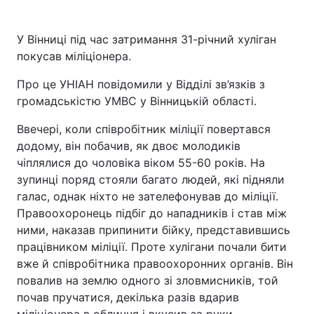
У Вінниці під час затримання 31-річний хуліган
покусав міліціонера.
Про це УНІАН повідомили у Відділі зв’язків з
громадськістю УМВС у Вінницькій області.
Ввечері, коли співробітник міліції повертався
додому, він побачив, як двоє молодиків
чіплялися до чоловіка віком 55-60 років. На
зупинці поряд стояли багато людей, які підняли
галас, однак ніхто не зателефонував до міліції.
Правоохоронець підбіг до нападників і став між
ними, наказав припинити бійку, представившись
працівником міліції. Проте хулігани почали бити
вже й співробітника правоохоронних органів. Він
повалив на землю одного зі зловмисників, той
почав пручатися, декілька разів вдарив