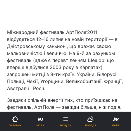
Міжнародний фестиваль АртПоле’2011
відбудеться 12–16 липня на новій території — в
Дністровському каньйоні, що вражає своєю
мальовничістю і величчю. На 9-й за рахунком
фестиваль (адже є перевтіленням Шешор, що
вперше відбулися 2003 року в Карпатах)
запрошені митці з 9-ти країн: України, Білорусі,
Польщі, Чехії, Угорщини, Великобританії, Франції,
Австралії і Росії.
Завдяки спільній енергії тих, хто приїжджає на
фестиваль, АртПоле — завжди більше, ніж подія.
Це поле для народження і втілення творчих ідей,
RU
які з часом захоплюють сцени та галереї в різних
МОВА
ГОЛОВНА
РОЗДІЛИ
ПОГОДА
ЛАЙТ
містах і країнах. Однією з них є народжений