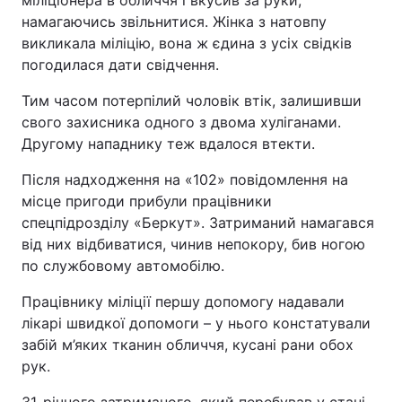
міліціонера в обличчя і вкусив за руки,
намагаючись звільнитися. Жінка з натовпу
викликала міліцію, вона ж єдина з усіх свідків
погодилася дати свідчення.
Тим часом потерпілий чоловік втік, залишивши
свого захисника одного з двома хуліганами.
Другому нападнику теж вдалося втекти.
Після надходження на «102» повідомлення на
місце пригоди прибули працівники
спецпідрозділу «Беркут». Затриманий намагався
від них відбиватися, чинив непокору, бив ногою
по службовому автомобілю.
Працівнику міліції першу допомогу надавали
лікарі швидкої допомоги – у нього констатували
забій м’яких тканин обличчя, кусані рани обох
рук.