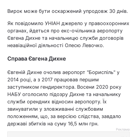
Вирок може бути оскаржений упродовж 30 днів.
Як повідомило УНІАН джерело у правоохоронних
органах, йдеться про екс-очільника аеропорту
Євгена Дихне та начальницю служби договорів
неавіаційної діяльності Олесю Левочко.
Справа Євгена Дихне
Євгеній Дихне очолив аеропорт "Бориспіль" у
2014 році, а з 2017 працював першим
заступником гендиректора. Восени 2020 року
НАБУ оголосило підозру Дихне та начальнику
служби орендних відносин аеропорту. Їх
звинуватили у зловживанні службовим
положенням, що, за версією слідства, завдало
державі збитків на суму 16,5 млн грн.
Реклама