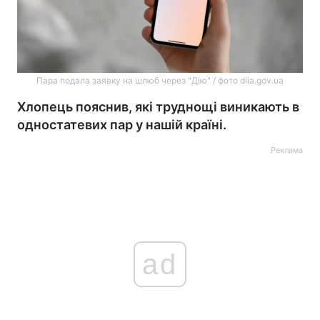
Пара подала заявку на шлюб через "Дію" / фото diia.gov.ua
Хлопець пояснив, які труднощі виникають в
одностатевих пар у нашій країні.
Реклама
ad