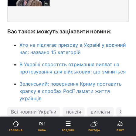
Вас також можуть зацікавити новини:
Хто не підлягає призову в Україні у воєнний
час: названо 15 категорій
В Україні спростять отримання виплат на
протезування для військових: що зміниться
Зеленський: повернення Криму поставить
крапку в спробах Росії ламати життя
українців
Всі новини України
пенсія
виплати
8 мар
RU
ПІДТРИМАЙТЕ НАС
МОВА
ГОЛОВНА
РОЗДІЛИ
ПОГОДА
ЛАЙТ