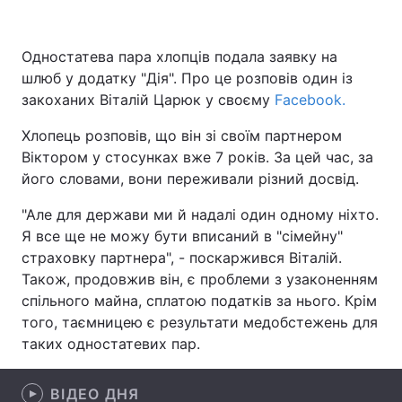
Одностатева пара хлопців подала заявку на
шлюб у додатку "Дія". Про це розповів один із
Головна
Війна
закоханих Віталій Царюк у своєму
Facebook.
Україна
Політика
Хлопець розповів, що він зі своїм партнером
Віктором у стосунках вже 7 років. За цей час, за
Економіка
Світ
його словами, вони переживали різний досвід.
Спорт
Наука
"Але для держави ми й надалі один одному ніхто.
Я все ще не можу бути вписаний в "сімейну"
Техно і зв'язок
Лайт
страховку партнера", - поскаржився Віталій.
Зброя
Інциденти
Також, продовжив він, є проблеми з узаконенням
спільного майна, сплатою податків за нього. Крім
Здоров'я
Туризм
того, таємницею є результати медобстежень для
таких одностатевих пар.
Цікавинки
Погода
Екологія
ВІДЕО ДНЯ
Регіони