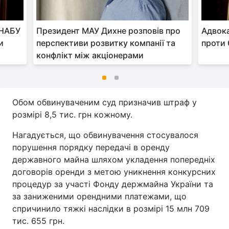
 НАБУ
Президент МАУ Дихне розповів про
Адвока
и
перспективи розвитку компанії та
проти 
конфлікт між акціонерами
Обом обвинуваченим суд призначив штраф у
розмірі 8,5 тис. грн кожному.
Нагадується, що обвинувачення стосувалося
порушення порядку передачі в оренду
державного майна шляхом укладення попередніх
договорів оренди з метою уникнення конкурсних
процедур за участі Фонду держмайна України та
за заниженими орендними платежами, що
спричинило тяжкі наслідки в розмірі 15 млн 709
тис. 655 грн.