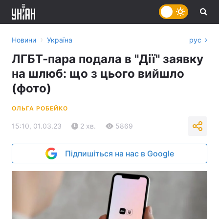
›
Новини
Україна
рус
ЛГБТ-пара подала в "Дії" заявку
на шлюб: що з цього вийшло
(фото)
ОЛЬГА РОБЕЙКО
15:10, 01.03.23
2 хв.
5869
Підпишіться на нас в Google