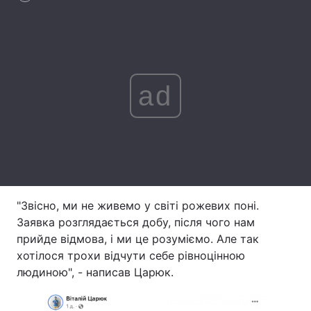
Лонгріди
Відео з Youtube
Статті
ad
Інтерв'ю
Думки
Архів
Вакансії
Контакти
Послуги
"Звісно, ми не живемо у світі рожевих поні.
Заявка розглядається добу, після чого нам
прийде відмова, і ми це розуміємо. Але так
хотілося трохи відчути себе рівноцінною
людиною", - написав Царюк.