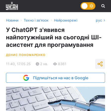
›
›
Новини
Техно і зв'язок
Нейромережі
рус
У ChatGPT з'явився
найпотужніший на сьогодні ШІ-
асистент для програмування
ДЕНИС ПОНОМАРЕНКО
11:40, 17.05.25
2 хв.
8361
Підпишіться на нас в Google