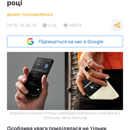
році
ДЕНИС ПОНОМАРЕНКО
19:15, 16.05.25
3 хв.
44972
Підпишіться на нас в Google
Журналісти обрали п'ятірку найкращих компактних смартфонів у
2025 році / фото Samsung
Особлива увага приділялася не тільки