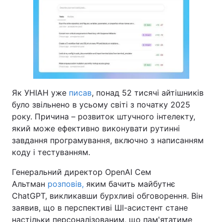
Як УНІАН уже
писав
, понад 52 тисячі айтішників
було звільнено в усьому світі з початку 2025
року. Причина – розвиток штучного інтелекту,
який може ефективно виконувати рутинні
завдання програмування, включно з написанням
коду і тестуванням.
Генеральний директор OpenAI Сем
Альтман
розповів,
яким бачить майбутнє
ChatGPT, викликавши бурхливі обговорення. Він
заявив, що в перспективі ШІ-асистент стане
настільки персоналізованим, що пам'ятатиме