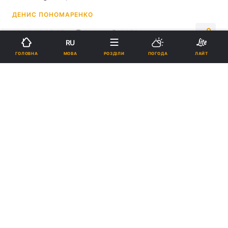
ДЕНИС ПОНОМАРЕНКО
18:14, 16.05.25
1 хв.
8456
RU
МОВА
ГОЛОВНА
РОЗДІЛИ
ПОГОДА
ЛАЙТ
Підпишіться на нас в Google
Ноутбуки Microsoft працюють швидше, ніж Mac з чипом M4, але
тільки в рекламі / фото AppleInsider
У рекламі наводяться старі цифри, про які
повідомлялося ще в травні 2024 року.