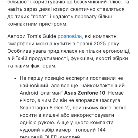
більшості користувачів це безсумнівний плюс. Та
навіть зараз деякі юзери скептично ставляться
до таких "лопат" і надають перевагу більш
компактним пристроям.
Автори Tom's Guide
розповіли,
які компактні
смартфони можна купити в травні 2025 року.
Особлива увага приділялася не тільки ергономіці,
а й їхній продуктивності, функціям, якості збірки
та іншим факторам.
На першу позицію експерти поставили не
найновіший, але все ще "найкомпактніший
Android-флагман"
Asus Zenfone 10
. Немає
нічого, з чим би він не впорався (заслуга
Snapdragon 8 Gen 2), при цьому його легко
носити в кишені або використовувати
однією рукою. А ще у цього компакта
чудовий набір камер і топовий 144-
герцовий OLED-дисплей.