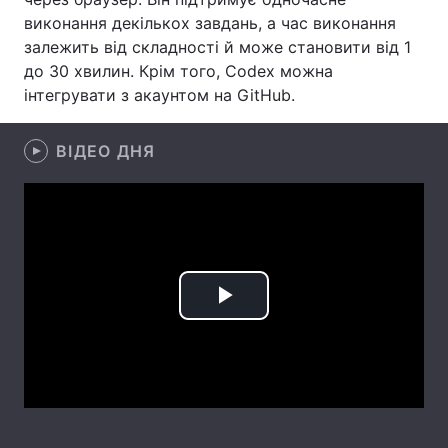
виконання декількох завдань, а час виконання
Лонгріди
залежить від складності й може становити від 1
до 30 хвилин. Крім того, Codex можна
інтегрувати з акаунтом на GitHub.
Відео з Youtube
Статті
Інтерв'ю
Думки
ВІДЕО ДНЯ
Архів
Вакансії
Контакти
Послуги
Play
Video