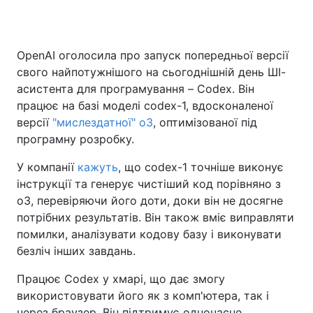
OpenAI оголосила про запуск попередньої версії
Головна
Війна
свого найпотужнішого на сьогоднішній день ШІ-
асистента для програмування – Codex. Він
Україна
Політика
працює на базі моделі codex-1, вдосконаленої
версії
Економіка
"мислездатної" о3
, оптимізованої під
Світ
програмну розробку.
Спорт
Наука
У компанії
кажуть
, що codex-1 точніше виконує
інструкції та генерує чистіший код порівняно з
Техно і зв'язок
Лайт
o3, перевіряючи його доти, доки він не досягне
Зброя
Інциденти
потрібних результатів. Він також вміє виправляти
помилки, аналізувати кодову базу і виконувати
Здоров'я
Туризм
безліч інших завдань.
Цікавинки
Погода
Працює Codex у хмарі, що дає змогу
використовувати його як з комп'ютера, так і
Екологія
Регіони
через браузер. Він підтримує одночасне