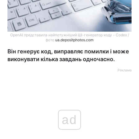
OpenAI представила найпотужніший ШІ-генератор коду - Codex /
фото
ua.depositphotos.com
Він генерує код, виправляє помилки і може
виконувати кілька завдань одночасно.
Реклама
ad