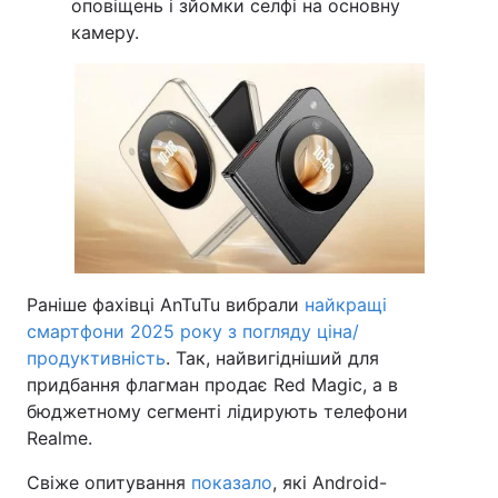
оповіщень і зйомки селфі на основну
камеру.
Раніше фахівці AnTuTu вибрали
найкращі
смартфони 2025 року з погляду ціна/
продуктивність
. Так, найвигідніший для
придбання флагман продає Red Magic, а в
бюджетному сегменті лідирують телефони
Realme.
Свіже опитування
показало
, які Android-