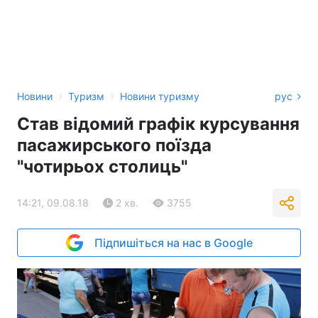
›
›
Новини
Туризм
Новини туризму
рус
Став відомий графік курсування
пасажирського поїзда
"чотирьох столиць"
14:21, 09.08.18
2 хв.
3755
Підпишіться на нас в Google