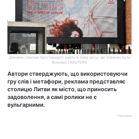
Дівчина стискає простирадло-карту в тому місці, де повинен бути
Вільнюс / REUTERS
Автори стверджують, що використовуючи
гру слів і метафори, реклама представляє
столицю Литви як місто, що приносить
задоволення, а самі ролики не є
вульгарними.
Реклама