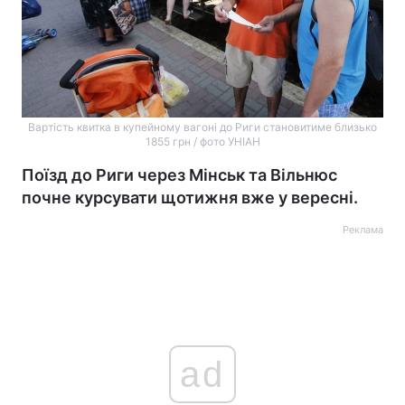
Вартість квитка в купейному вагоні до Риги становитиме близько
1855 грн / фото УНІАН
Поїзд до Риги через Мінськ та Вільнюс
почне курсувати щотижня вже у вересні.
Реклама
ad