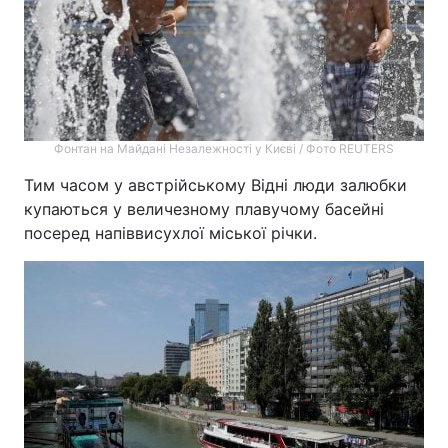
Фонтан на Майдані Незалежності у Києві / Фото REUTERS
Тим часом у австрійському Відні люди залюбки
купаються у величезному плавучому басейні
посеред напіввисухлої міської річки.