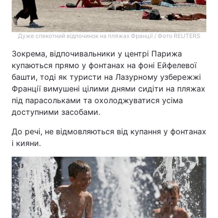
Дуже спекотний відпочинок на пляжах Франції / Фото REUTERS
Зокрема, відпочивальники у центрі Парижа
купаються прямо у фонтанах на фоні Ейфелевої
башти, тоді як туристи на Лазурному узбережжі
Франції вимушені цілими днями сидіти на пляжах
під парасольками та охолоджуватися усіма
доступними засобами.
До речі, не відмовляються від купання у фонтанах
і кияни.