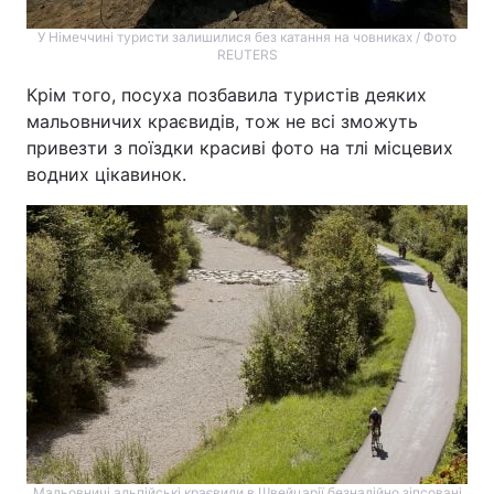
У Німеччині туристи залишилися без катання на човниках / Фото
REUTERS
Крім того, посуха позбавила туристів деяких
мальовничих краєвидів, тож не всі зможуть
привезти з поїздки красиві фото на тлі місцевих
водних цікавинок.
Мальовничі альпійські краєвиди в Швейцарії безнадійно зіпсовані