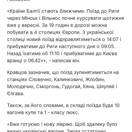
«Країни Балтії стають ближчими. Поїзд до Риги
через Мінськ і Вільнюс почне курсувати щотижня
вже у вересні. За 19 годин в дорозі можна
побувати в 4 столицях Європи. З української
столиці новий поїзд відправлятиметься о 14:07 і
прибуватиме до Риги наступного дня о 09:05.
Назад їхатиме об 11:10 і прибуватиме до Києва
вранці о 06.42»», - написав він.
Кравцов зазначив, що поїзд зупинятиметься на
станціях Словечно, Калинковичі, Жлобин,
Молодечно, Сморгонь, Гудогай, Кяна, Шяуляй і
Єлгава.
Також, за його словами, в складі поїзда буде 10
вагонів купе та 1 - класу люкс.
«Вже готуємо і нову ліврею. Щоб здалеку було
видно українські вагони. Зараз остаточно