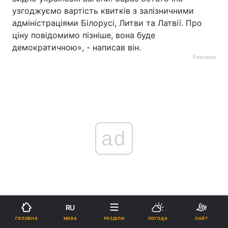
узгоджуємо вартість квитків з залізничними
адміністраціями Білорусі, Литви та Латвії. Про
ціну повідомимо пізніше, вона буде
демократичною», - написав він.
Реклама
ad
RU
Також, Кравцов додав, що детальний графік руху
МОВА
ГОЛОВНА
РОЗДІЛИ
ПОГОДА
ЛАЙТ