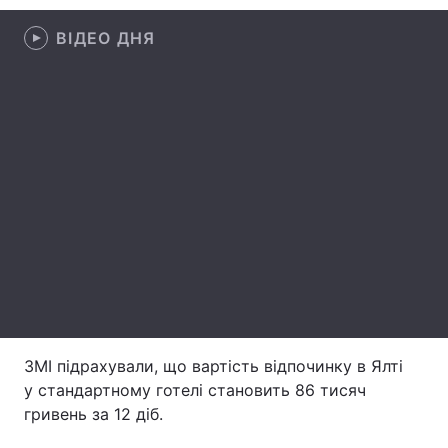
Лонгріди
ВІДЕО ДНЯ
Відео з Youtube
Статті
Інтерв'ю
Думки
Архів
Вакансії
Контакти
Послуги
ЗМІ підрахували, що вартість відпочинку в Ялті
у стандартному готелі становить 86 тисяч
гривень за 12 діб.