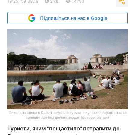
18:25, 09.08.18
2 хв.
14783
Підпишіться на нас в Google
Пекельна спека в Європі змусила туристів купатися в фонтанах та
залишитися без деяких розваг (фоторепортаж)
Туристи, яким "пощастило" потрапити до