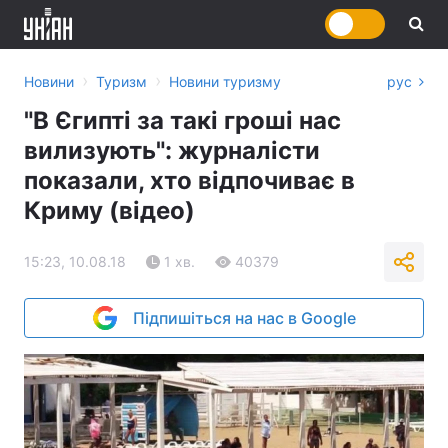
›
›
Новини
Туризм
Новини туризму
рус
"В Єгипті за такі гроші нас
вилизують": журналісти
показали, хто відпочиває в
Криму (відео)
15:23, 10.08.18
1 хв.
40379
Підпишіться на нас в Google