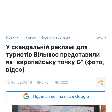
›
›
Новини
Туризм
Новини туризму
рус
У скандальній рекламі для
туристів Вільнюс представили
як "європейську точку G" (фото,
відео)
16:45, 09.08.18
2 хв.
6222
Підпишіться на нас в Google