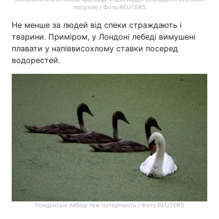
посухою / Фото REUTERS
Не менше за людей від спеки страждають і
тварини. Приміром, у Лондоні лебеді вимушені
плавати у напіввисохлому ставки посеред
водорестей.
Лондонські лебеді теж потерпають / Фото REUTERS