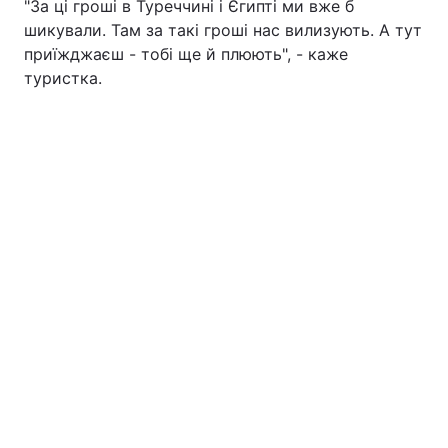
"За ці гроші в Туреччині і Єгипті ми вже б
шикували. Там за такі гроші нас вилизують. А тут
Тема оформлення
приїжджаєш - тобі ще й плюють", - каже
туристка.