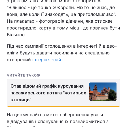
У рекламі англійською мовою говориться:
"Вільнюс - це точка G Європи. Ніхто не знає, де
вона, але коли її знаходять, це приголомшливо".
На плакатах - фотографія дівчини, яка стискає
простирадло-карту в тому місці, де повинен бути
Вільнюс.
Під час кампанії оголошення в інтернеті й відео-
кліпи будуть давати посилання на спеціально
створений
інтернет-сайт
.
ЧИТАЙТЕ ТАКОЖ
Став відомий графік курсування
пасажирського потяга "чотирьох
столиць"
На цьому сайті з метою збереження уваги
відвідувачів і спонукання їх познайомитися з