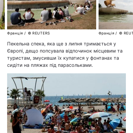
Франція /
© REUTERS
Франція /
© REU
Пекельна спека, яка ще з липня тримається у
Європі, дещо попсувала відпочинок місцевим та
туристам, змусивши їх купатися у фонтанах та
сидіти на пляжах під парасольками.