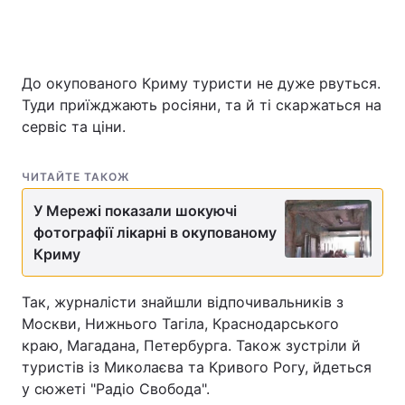
Головна
Війна
До окупованого Криму туристи не дуже рвуться.
Туди приїжджають росіяни, та й ті скаржаться на
Україна
Політика
сервіс та ціни.
Економіка
Світ
ЧИТАЙТЕ ТАКОЖ
Спорт
Наука
У Мережі показали шокуючі
фотографії лікарні в окупованому
Техно і зв'язок
Лайт
Криму
Зброя
Інциденти
Так, журналісти знайшли відпочивальників з
Здоров'я
Туризм
Москви, Нижнього Тагіла, Краснодарського
краю, Магадана, Петербурга. Також зустріли й
Цікавинки
Погода
туристів із Миколаєва та Кривого Рогу, йдеться
у сюжеті "Радіо Свобода".
Екологія
Регіони