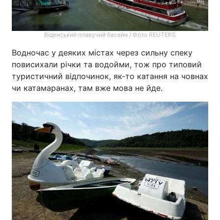
Віденський плавучий басейн / Фото REUTERS
Водночас у деяких містах через сильну спеку
повисихали річки та водойми, тож про типовий
туристичний відпочинок, як-то катання на човнах
чи катамаранах, там вже мова не йде.