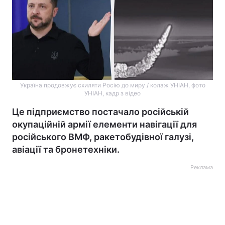
Україна продовжує схиляти Росію до миру / колаж УНІАН, фото
УНІАН, кадр з відео
Це підприємство постачало російській
окупаційній армії елементи навігації для
російського ВМФ, ракетобудівної галузі,
авіації та бронетехніки.
Реклама