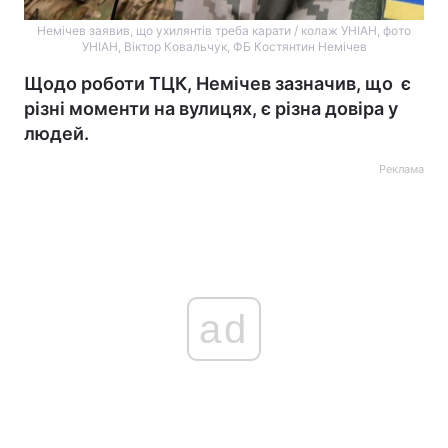
Немічев заявив, що ухилянтів треба карати / колаж УНІАН, фото
УНІАН, Віктор Ковальчук, ФБ Костянтин Немічев
Щодо роботи ТЦК, Немічев зазначив, що є
різні моменти на вулицях, є різна довіра у
людей.
Реклама
ad