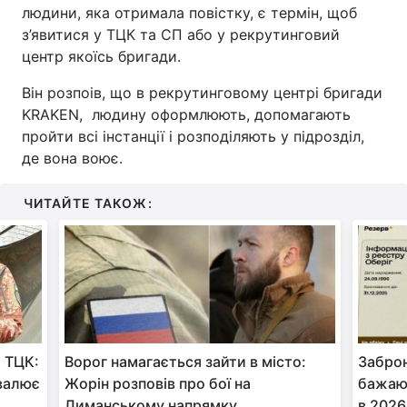
людини, яка отримала повістку, є термін, щоб
з’явитися у ТЦК та СП або у рекрутинговий
центр якоїсь бригади.
Він розпоів, що в рекрутинговому центрі бригади
KRAKEN, людину оформлюють, допомагають
пройти всі інстанції і розподіляють у підрозділ,
де вона воює.
ЧИТАЙТЕ ТАКОЖ:
 ТЦК:
Ворог намагається зайти в місто:
Заброн
хвалює
Жорін розповів про бої на
бажаюч
Лиманському напрямку
в 2026