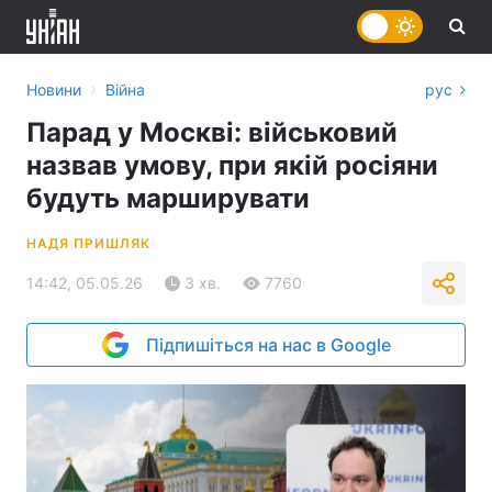
›
Новини
Війна
рус
Парад у Москві: військовий
назвав умову, при якій росіяни
будуть марширувати
НАДЯ ПРИШЛЯК
14:42, 05.05.26
3 хв.
7760
Підпишіться на нас в Google