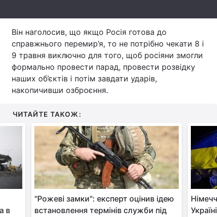
Тема оформлення
Він наголосив, що якщо Росія готова до
справжнього перемир’я, то не потрібно чекати 8 і
9 травня виключно для того, щоб росіяни змогли
формально провести парад, провести розвідку
наших об’єктів і потім завдати ударів,
накопичивши озброєння.
ЧИТАЙТЕ ТАКОЖ:
о
"Рожеві замки": експерт оцінив ідею
Німечч
а в
встановлення термінів служби під
Україн