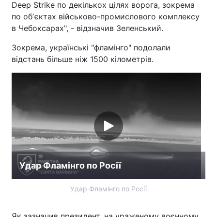
Deep Strike по декількох цілях ворога, зокрема
по обʼєктах військово-промислового комплексу
в Чебоксарах", - відзначив Зеленський.
Зокрема, українські "фламінго" подолали
відстань більше ніж 1500 кілометрів.
Удар Фламінго по Росії
Удар Фламінго по Росії
Як зазначив президент, на ураженому воєнному