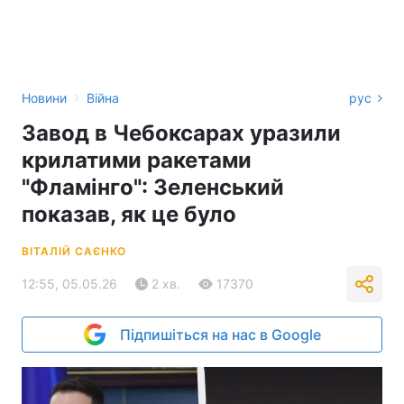
›
Новини
Війна
рус
Завод в Чебоксарах уразили
крилатими ракетами
"Фламінго": Зеленський
показав, як це було
ВІТАЛІЙ САЄНКО
12:55, 05.05.26
2 хв.
17370
Підпишіться на нас в Google