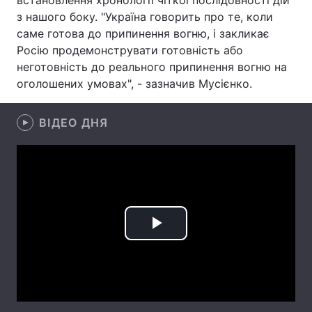
встановлення хронології чіткої послідовності дій
з нашого боку. "Україна говорить про те, коли
Лонгріди
саме готова до припинення вогню, і закликає
Росію продемонструвати готовність або
Відео з Youtube
Статті
неготовність до реального припинення вогню на
оголошених умовах", - зазначив Мусієнко.
Інтерв'ю
Думки
ВІДЕО ДНЯ
Архів
Вакансії
Контакти
Послуги
Play
Video