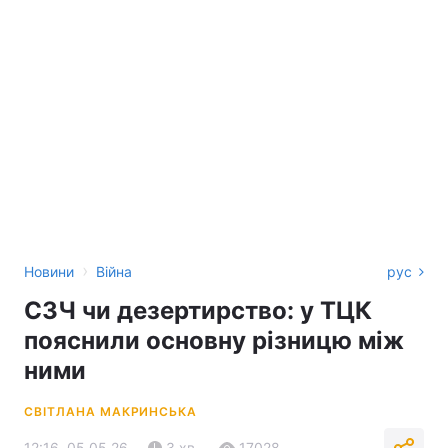
›
Новини
Війна
рус
СЗЧ чи дезертирство: у ТЦК
пояснили основну різницю між
ними
СВІТЛАНА МАКРИНСЬКА
12:16, 05.05.26
3 хв.
17028