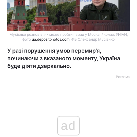
Мусієнко розповів, як може пройти парад у Москві / колаж УНІАН,
фото
ua.depositphotos.com
, ФБ Олександр Мусієнко
У разі порушення умов перемир’я,
починаючи з вказаного моменту, Україна
буде діяти дзеркально.
Реклама
ad