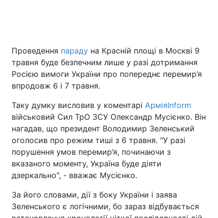
Головна
Війна
Проведення
параду
на Красній площі в Москві 9
травня буде безпечним лише у разі дотримання
Україна
Політика
Росією вимоги України про попереднє перемир’я
Економіка
Світ
впродовж 6 і 7 травня.
Таку думку висловив у коментарі
АрміяInform
Спорт
Наука
військовий Сил ТрО ЗСУ Олександр Мусієнко. Він
Техно і зв'язок
Лайт
нагадав, що президент Володимир Зеленський
оголосив про режим тиші з 6 травня. "У разі
Зброя
Інциденти
порушення умов перемир’я, починаючи з
вказаного моменту, Україна буде діяти
Здоров'я
Туризм
дзеркально", - вважає Мусієнко.
Цікавинки
Погода
За його словами, дії з боку України і заява
Зеленського є логічними, бо зараз відбувається
Екологія
Регіони