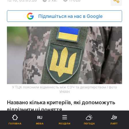
Підпишіться на нас в Google
У ТЦК пояснили відмінність між СЗЧ та дезертирством / фото
УНІАН
Названо кілька критеріїв, які допоможуть
відрізнити ці поняття.
RU
Реклама
МОВА
ГОЛОВНА
РОЗДІЛИ
ПОГОДА
ЛАЙТ