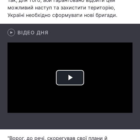
Так, для того, аби гарантовано відбити цей
можливий наступ та захистити територію,
Лонгріди
Україні необхідно сформувати нові бригади.
Відео з Youtube
Статті
ВІДЕО ДНЯ
Інтерв'ю
Думки
Архів
Вакансії
Контакти
Play
Послуги
Video
"Ворог, до речі, скорегував свої плани й