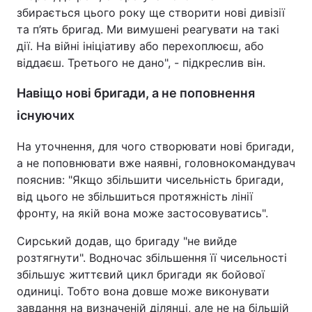
збирається цього року ще створити нові дивізії
Тема оформлення
та п’ять бригад. Ми вимушені реагувати на такі
дії. На війні ініціативу або перехоплюєш, або
віддаєш. Третього не дано", - підкреслив він.
Навіщо нові бригади, а не поповнення
існуючих
На уточнення, для чого створювати нові бригади,
а не поповнювати вже наявні, головнокомандувач
пояснив: "Якщо збільшити чисельність бригади,
від цього не збільшиться протяжність лінії
фронту, на якій вона може застосовуватись".
Сирський додав, що бригаду "не вийде
розтягнути". Водночас збільшення її чисельності
збільшує життєвий цикл бригади як бойової
одиниці. Тобто вона довше може виконувати
завдання на визначеній ділянці, але не на більшій