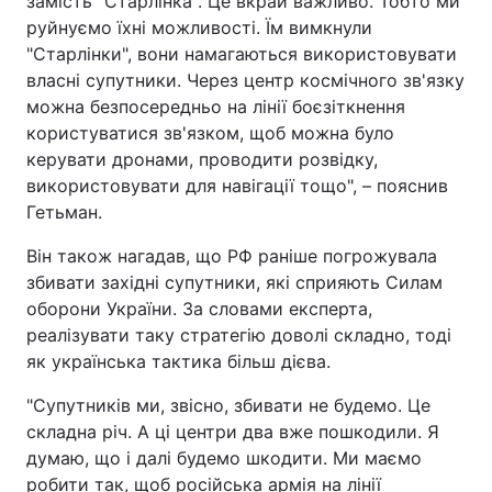
замість "Старлінка". Це вкрай важливо. Тобто ми
руйнуємо їхні можливості. Їм вимкнули
"Старлінки", вони намагаються використовувати
власні супутники. Через центр космічного зв'язку
можна безпосередньо на лінії боєзіткнення
користуватися зв'язком, щоб можна було
керувати дронами, проводити розвідку,
використовувати для навігації тощо", – пояснив
Гетьман.
Він також нагадав, що РФ раніше погрожувала
збивати західні супутники, які сприяють Силам
оборони України. За словами експерта,
реалізувати таку стратегію доволі складно, тоді
як українська тактика більш дієва.
"Супутників ми, звісно, збивати не будемо. Це
складна річ. А ці центри два вже пошкодили. Я
думаю, що і далі будемо шкодити. Ми маємо
робити так, щоб російська армія на лінії