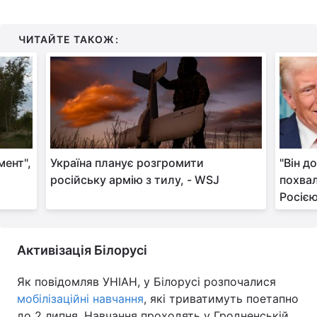
ЧИТАЙТЕ ТАКОЖ:
мент",
Україна планує розгромити
"Він д
російську армію з тилу, - WSJ
похвал
Росіє
Активізація Білорусі
Як повідомляв УНІАН, у Білорусі розпочалися
мобілізаційні навчання
, які триватимуть поетапно
до 2 липня. Навчання проходять у Гродненській