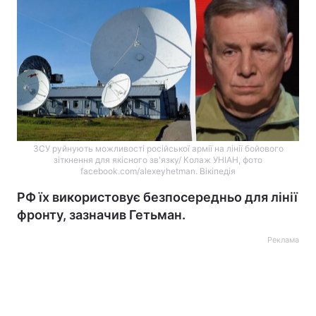
ЗСУ руйнують можливості російської армії на лінії бойового
зіткнення для якісного зв'язку/ Колаж УНІАН, фото
facebook.com/alexeyhetman. Вікіпедія
РФ їх використовує безпосередньо для лінії
фронту, зазначив Гетьман.
Реклама