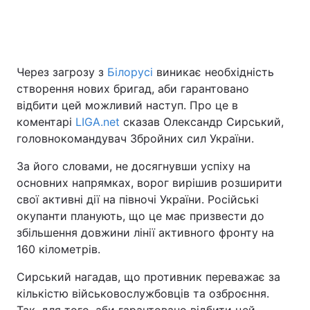
Головна
Війна
Через загрозу з
Білорусі
виникає необхідність
створення нових бригад, аби гарантовано
Україна
Політика
відбити цей можливий наступ. Про це в
Економіка
Світ
коментарі
LIGA.net
сказав Олександр Сирський,
головнокомандувач Збройних сил України.
Спорт
Наука
За його словами, не досягнувши успіху на
Техно і зв'язок
Лайт
основних напрямках, ворог вирішив розширити
свої активні дії на півночі України. Російські
Зброя
Інциденти
окупанти планують, що це має призвести до
збільшення довжини лінії активного фронту на
Здоров'я
Туризм
160 кілометрів.
Цікавинки
Погода
Сирський нагадав, що противник переважає за
кількістю військовослужбовців та озброєння.
Екологія
Регіони