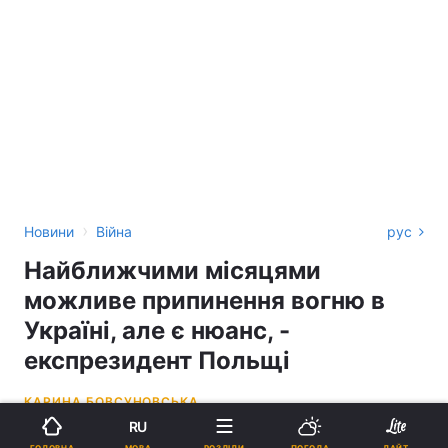
›
Новини
Війна
рус
Найближчими місяцями
можливе припинення вогню в
Україні, але є нюанс, -
експрезидент Польщі
КАРИНА БОВСУНОВСЬКА
RU
09:29, 25.06.26
3 хв.
1704
МОВА