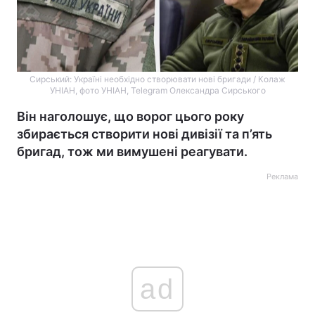
Сирський: Україні необхідно створювати нові бригади / Колаж
УНІАН, фото УНІАН, Telegram Олександра Сирського
Він наголошує, що ворог цього року
збирається створити нові дивізії та п’ять
бригад, тож ми вимушені реагувати.
Реклама
ad