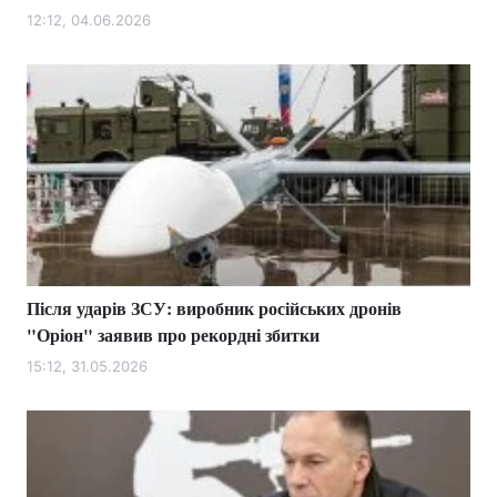
12:12, 04.06.2026
Лонгріди
Відео з Youtube
Статті
Інтерв'ю
Думки
Архів
Вакансії
Контакти
Послуги
Після ударів ЗСУ: виробник російських дронів
"Оріон" заявив про рекордні збитки
15:12, 31.05.2026