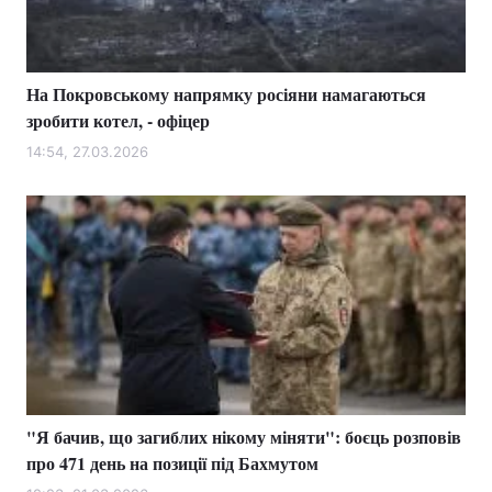
На Покровському напрямку росіяни намагаються
зробити котел, - офіцер
14:54, 27.03.2026
"Я бачив, що загиблих нікому міняти": боєць розповів
про 471 день на позиції під Бахмутом