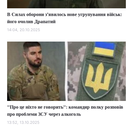
В Силах оборони зʼявилось нове угрупування військ:
його очолив Драпатий
14:04, 20.10.2025
"Про це ніхто не говорить": командир полку розповів
про проблеми ЗСУ через алкоголь
13:52, 13.10.2025