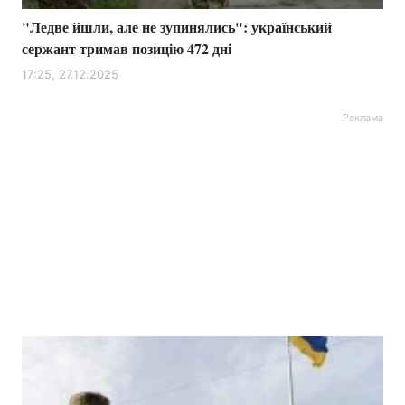
"Ледве йшли, але не зупинялись": український
сержант тримав позицію 472 дні
17:25, 27.12.2025
Реклама