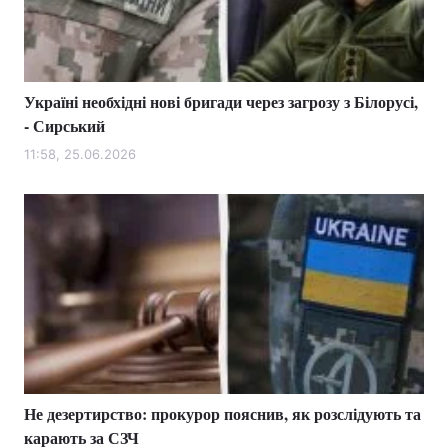
Головна
Війна
Україні необхідні нові бригади через загрозу з Білорусі,
- Сирський
Україна
Політика
11:58, 25.06.2026
Економіка
Світ
Спорт
Наука
Техно і зв'язок
Лайт
Зброя
Інциденти
Здоров'я
Туризм
Цікавинки
Погода
Не дезертирство: прокурор пояснив, як розслідують та
карають за СЗЧ
Екологія
Регіони