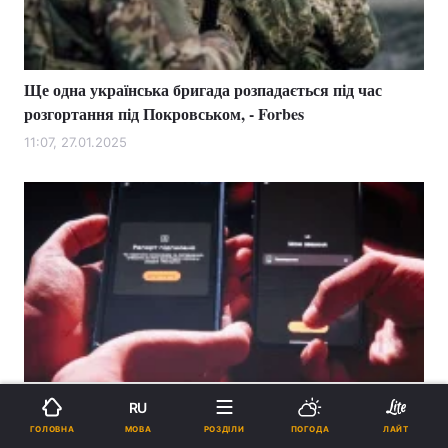
Ще одна українська бригада розпадається під час
розгортання під Покровськом, - Forbes
11:07, 27.01.2025
Військові всього за 1 гривню отримуватимуть посилки
RU
від "Нової пошти": деталі
МОВА
ГОЛОВНА
РОЗДІЛИ
ПОГОДА
ЛАЙТ