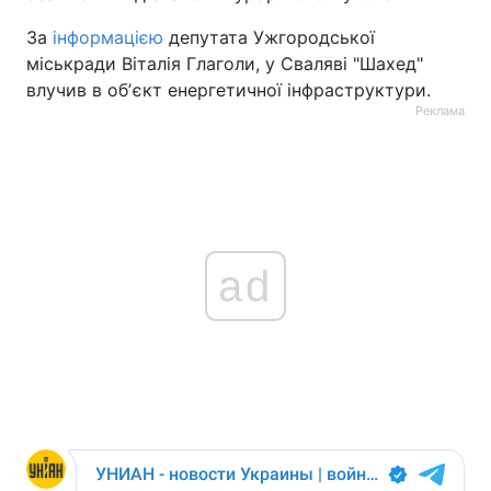
За
інформацією
депутата Ужгородської
міськради Віталія Глаголи, у Сваляві "Шахед"
влучив в обʼєкт енергетичної інфраструктури.
Реклама
ad