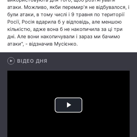
атаки. Можливо, якби перемир'я не відбувалося, і
Лонгріди
були атаки, в тому числі і 9 травня по території
Росії, Росія вдарила б у відповідь, але меншою
кількістю, адже вона б не накопичила за ці три
Відео з Youtube
Статті
дні. Але вони накопичували і зараз ми бачимо
Інтерв'ю
Думки
атаки", - відзначив Мусієнко.
Архів
Вакансії
ВІДЕО ДНЯ
Контакти
Послуги
Play
Video