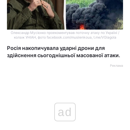
Олександр Мусієнко проекоментував поточну атаку по Україні /
колаж УНІАН, фото facebook.com/musiienkoua, t.me/VGlagola
Росія накопичувала ударні дрони для
здійснення сьогоднішньої масованої атаки.
Реклама
ad