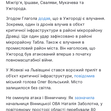
Міжгір'я, Іршави, Сваляви, Мукачева та
Ужгорода.
Згодом Глагола
додав
, що в Ужгороді є влучання.
Зокрема, один із дронів влучив в об’єкт
критичної інфраструктури в районі мікрорайону
Дравці. Ще один удар зафіксовано в районі
мікрорайону Табла. Також є влучання в
промисловий район міста. Він наголосив, що
Ужгород був атакований вперше з початку
повномасштабної війни.
У Жовкві на Львівщині стався ворожий приліт в
обʼєкт критичної інфраструктури,
повідомив
міський голова Олег Вольський. Місто
залишилося без світла.
Не оминула атака і Вінниччину. Як
зазначила
начальниця Вінницької ОВА Наталія Заболотна, у
повітряному просторі області перебували 80