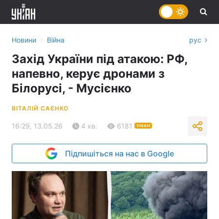
›
Новини
Війна
рус
Захід України під атакою: РФ,
напевно, керує дронами з
Білорусі, - Мусієнко
ВІТАЛІЙ САЄНКО
16:29, 13.05.26
4 хв.
6181
УНІАН
Підпишіться на нас в Google