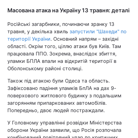
Масована атака на Україну 13 травня: деталі
Російські загарбники, починаючи зранку 13
травня, у декілька хвиль
запустили "Шахеди" по
території України
. Основний напрям – західні
області. Окрім того, ціллю атаки був Київ. Там
працювала ППО. Зокрема, внаслідок збиття,
уламки БПЛА впали на відкритій території в
Оболонському районі столиці.
Також під атакою були Одеса та область.
Зафіксовано падіння уламків БпЛА на дах 9-
поверхового житлового будинку з подальшим
загорянням припаркованих автомобілів.
Попередньо, двоє людей постраждали.
У Головному управлінні розвідки Міністерства
оборони України заявили, що Росія розпочала
комбінований повітряний удар по критичних