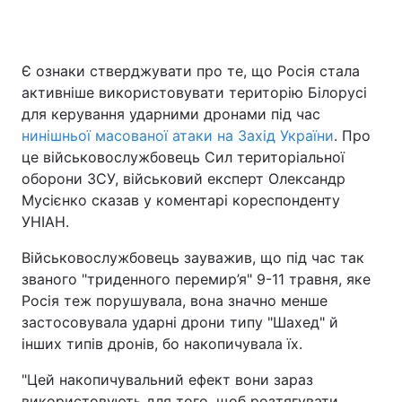
Є ознаки стверджувати про те, що Росія стала
Головна
Війна
активніше використовувати територію Білорусі
для керування ударними дронами під час
Україна
Політика
нинішньої масованої атаки на Захід України
. Про
це військовослужбовець Сил територіальної
Економіка
Світ
оборони ЗСУ, військовий експерт Олександр
Спорт
Наука
Мусієнко сказав у коментарі кореспонденту
УНІАН.
Техно і зв'язок
Лайт
Військовослужбовець зауважив, що під час так
Зброя
Інциденти
званого "триденного перемир’я" 9-11 травня, яке
Росія теж порушувала, вона значно менше
Здоров'я
Туризм
застосовувала ударні дрони типу "Шахед" й
інших типів дронів, бо накопичувала їх.
Цікавинки
Погода
"Цей накопичувальний ефект вони зараз
Екологія
Регіони
використовують для того, щоб розтягувати