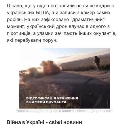
Цікаво, що у відео потрапили не лише кадри з
українських БПЛА, а й записи з камер самих
росіян. На них зафіксовано "драматичний"
момент: український дрон влучає в одного з
піхотинців, а уламки зачіпають інших окупантів,
які перебували поруч.
Український дрон влучає в одного з піхотинців \ скріншот
Війна в Україні - свіжі новини