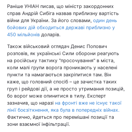
Раніше УНІАН писав, що міністр закордонних
справ Андрій Сибіга назвав приблизну вартість
війни для України. За його словами,
один день
бойових дій обходиться державі приблизно у
450 мільйонів
доларів.
Також військовий оглядач Денис Попович
розповів, як українські Сили оборони реагують
на російську тактику "просочування" в міста,
коли малі групи ворога проникають у населені
пункти та намагаються закріпитися там. Він
каже, що головний спосіб – це зачистка таких
груп і рейдові дії, а не просто утримання позицій,
бо ворог може опинитися в тилу. Експерт
зазначив, що наразі
на фронті вже не існує такої
лінії боєзіткнення, яка була в попередніх війнах.
Фактично, йдеться про перемішані позиції та
зони взаємної інфільтрації.