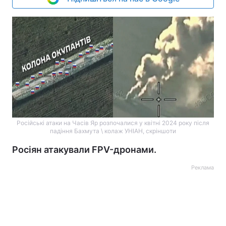
Російські атаки на Часів Яр розпочалися у квітні 2024 року після
падіння Бахмута \ колаж УНІАН, скріншоти
Росіян атакували FPV-дронами.
Реклама