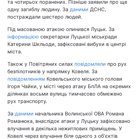
та чотирьох поранених. Пізніше заявили про ще
одну загиблу людину. За
даними
ДСНС,
постраждали шестеро людей.
Під масованою атакою опинився Луцьк. За
інформацією
секретарки Луцької міськради
Катерини Шкльоди, зафіксовані вибухи в центрі
міста.
Також у Повітряних силах
повідомляли
про рух
безпілотників у напрямку Ковеля. За
повідомленням
Ковельського міського голови
Ігоря Чайки, у місті через атаку БпЛА на окремих
ділянках восьми вулиць тимчасово обмежено
рух транспорту.
За
даними
начальника Волинської ОВА Романа
Романюка, внаслідок атаки у Луцьку зафіксовано
влучання в декілька нежитлових приміщень. У
Ковелі через влучання біля одного з обʼєктів