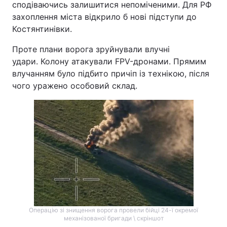
сподіваючись залишитися непоміченими. Для РФ
захоплення міста відкрило б нові підступи до
Костянтинівки.
Проте плани ворога зруйнували влучні
удари. Колону атакували FPV-дронами. Прямим
влучанням було підбито причіп із технікою, після
чого уражено особовий склад.
Операцію зі знищення ворога провели бійці 24-ї окремої
механізованої бригади \ скріншот