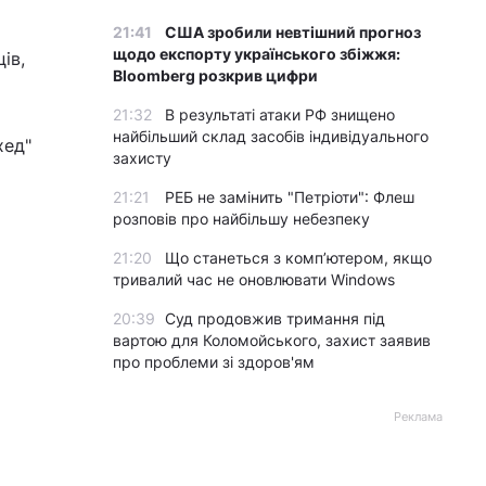
21:41
США зробили невтішний прогноз
щодо експорту українського збіжжя:
ів,
Bloomberg розкрив цифри
21:32
В результаті атаки РФ знищено
найбільший склад засобів індивідуального
хед"
захисту
21:21
РЕБ не замінить "Петріоти": Флеш
розповів про найбільшу небезпеку
21:20
Що станеться з комп’ютером, якщо
тривалий час не оновлювати Windows
20:39
Суд продовжив тримання під
вартою для Коломойського, захист заявив
про проблеми зі здоров'ям
Реклама