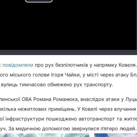
Play
Video
х
повідомляли
про рух безпілотників у напрямку Ковеля.
го міського голови Ігоря Чайки, у місті через атаку Б
 вулиць тимчасово обмежено рух транспорту.
инської ОВА Романа Романюка, внаслідок атаки у Луц
екілька нежитлових приміщень. У Ковелі через влучання 
чної інфраструктури пошкоджено автотранспорт та житл
руч. За медичною допомогою звернулися п’ятеро людей