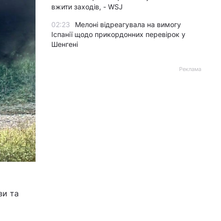
вжити заходів, - WSJ
02:23
Мелоні відреагувала на вимогу
Іспанії щодо прикордонних перевірок у
Шенгені
Реклама
ви та