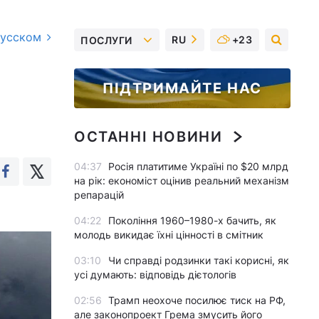
русском
RU
+23
ПОСЛУГИ
ПІДТРИМАЙТЕ НАС
ОСТАННІ НОВИНИ
04:37
Росія платитиме Україні по $20 млрд
на рік: економіст оцінив реальний механізм
репарацій
04:22
Покоління 1960–1980-х бачить, як
молодь викидає їхні цінності в смітник
03:10
Чи справді родзинки такі корисні, як
усі думають: відповідь дієтологів
02:56
Трамп неохоче посилює тиск на РФ,
але законопроект Грема змусить його