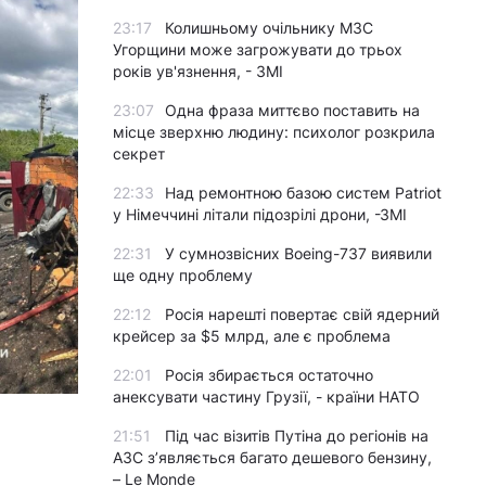
23:17
Колишньому очільнику МЗС
Угорщини може загрожувати до трьох
років ув'язнення, - ЗМІ
23:07
Одна фраза миттєво поставить на
місце зверхню людину: психолог розкрила
секрет
22:33
Над ремонтною базою систем Patriot
у Німеччині літали підозрілі дрони, -ЗМІ
22:31
У сумнозвісних Boeing-737 виявили
ще одну проблему
22:12
Росія нарешті повертає свій ядерний
крейсер за $5 млрд, але є проблема
22:01
Росія збирається остаточно
анексувати частину Грузії, - країни НАТО
© ДСНС
21:51
Під час візитів Путіна до регіонів на
АЗС з’являється багато дешевого бензину,
– Le Monde