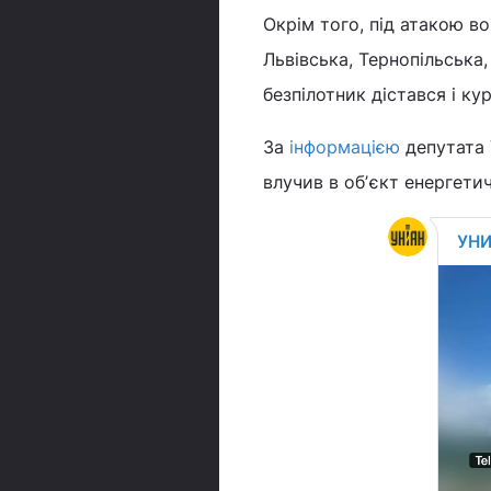
Окрім того, під атакою 
Львівська, Тернопільська,
безпілотник дістався і ку
За
інформацією
депутата 
влучив в обʼєкт енергети