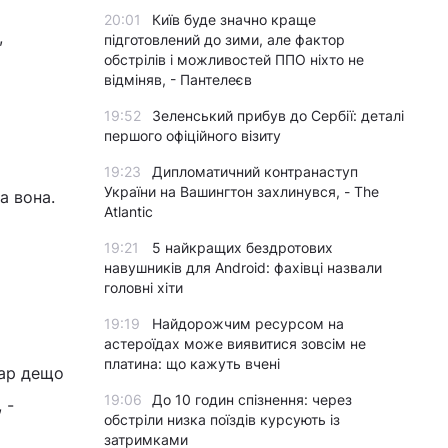
20:01
Київ буде значно краще
,
підготовлений до зими, але фактор
обстрілів і можливостей ППО ніхто не
відміняв, - Пантелеєв
19:52
Зеленський прибув до Сербії: деталі
першого офіційного візиту
19:23
Дипломатичний контранаступ
України на Вашингтон захлинувся, - The
а вона.
Atlantic
19:21
5 найкращих бездротових
навушників для Android: фахівці назвали
головні хіти
19:19
Найдорожчим ресурсом на
астероїдах може виявитися зовсім не
платина: що кажуть вчені
дар дещо
19:06
До 10 годин спізнення: через
 -
обстріли низка поїздів курсують із
затримками