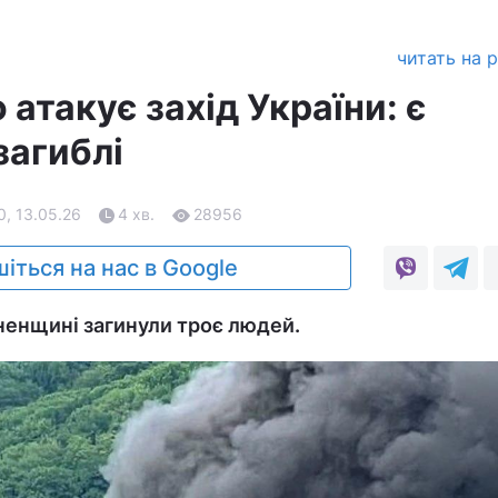
читать на 
атакує захід України: є
загиблі
0, 13.05.26
4 хв.
28956
іться на нас в Google
вненщині загинули троє людей.