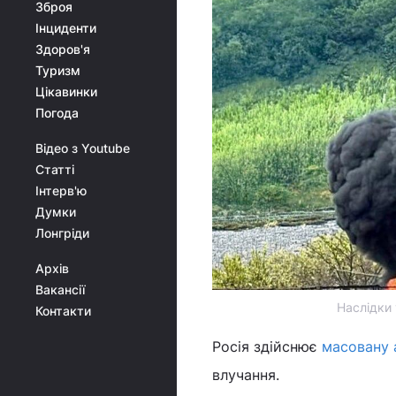
Зброя
Інциденти
Здоров'я
Туризм
Цікавинки
Погода
Відео з Youtube
Статті
Інтерв'ю
Думки
Лонгріди
Архів
Вакансії
Наслідки 
Контакти
Росія здійснює
масовану 
влучання.