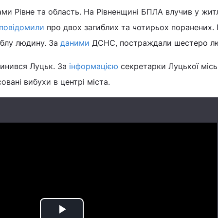
ами Рівне та область. На Рівненщині БПЛА влучив у жи
повідомили
про двох загиблих та чотирьох поранених. 
иблу людину. За
даними
ДСНС, постраждали шестеро л
инився Луцьк. За
інформацією
секретарки Луцької міс
овані вибухи в центрі міста.