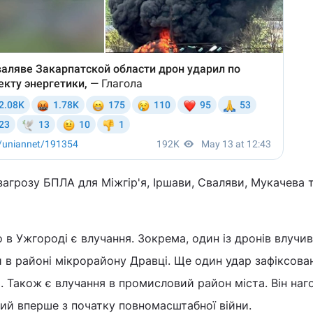
загрозу БПЛА для Міжгір'я, Іршави, Сваляви, Мукачева 
о в Ужгороді є влучання. Зокрема, один із дронів влучив
 в районі мікрорайону Дравці. Ще один удар зафіксова
. Також є влучання в промисловий район міста. Він наг
ий вперше з початку повномасштабної війни.