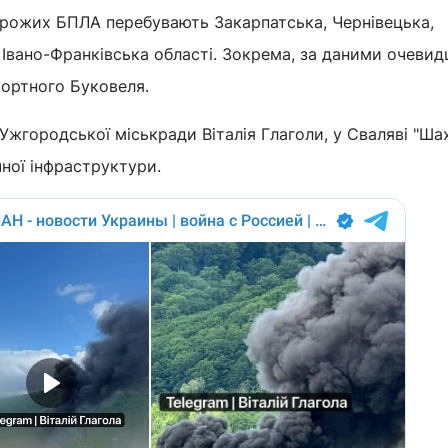
ворожих БПЛА перебувають Закарпатська, Чернівецька,
 Івано-Франківська області. Зокрема, за даними очевидц
рортного Буковеля.
Ужгородської міськради Віталія Глаголи, у Сваляві "Ша
чної інфраструктури.