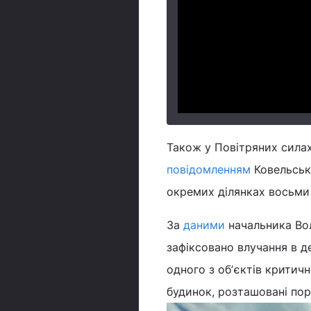
Також у Повітряних сила
повідомленням
Ковельсько
окремих ділянках восьми
За
даними
начальника Вол
зафіксовано влучання в д
одного з обʼєктів крити
будинок, розташовані по