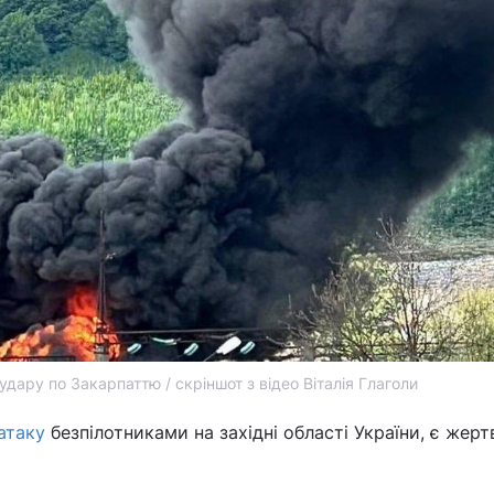
удару по Закарпаттю / скріншот з відео Віталія Глаголи
атаку
безпілотниками на західні області України, є жерт