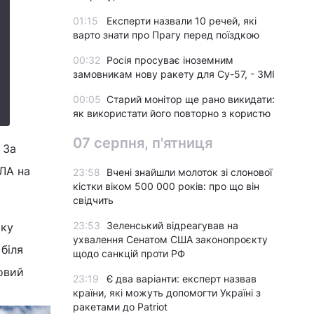
01:15
Експерти назвали 10 речей, які
варто знати про Прагу перед поїздкою
00:32
Росія просуває іноземним
замовникам нову ракету для Су-57, - ЗМІ
00:05
Старий монітор ще рано викидати:
як використати його повторно з користю
07 серпня, п'ятниця
 За
пЛА на
23:58
Вчені знайшли молоток зі слонової
кістки віком 500 000 років: про що він
свідчить
23:53
Зеленський відреагував на
ьку
ухвалення Сенатом США законопроєкту
біля
щодо санкцій проти РФ
овий
23:19
Є два варіанти: експерт назвав
країни, які можуть допомогти Україні з
.
ракетами до Patriot