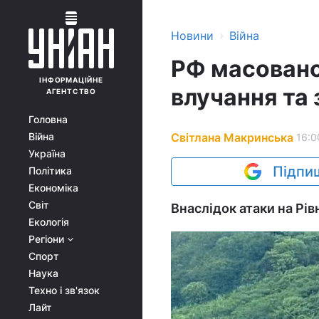
›
Новини
Війна
РФ масовано 
ІНФОРМАЦІЙНЕ
влучання та 
АГЕНТСТВО
Головна
Світлана Макринська
Війна
16:0
Україна
Підпиш
Політика
Економіка
Світ
Внаслідок атаки на Рі
Екологія
Регіони
Спорт
Наука
Техно і зв'язок
Лайт