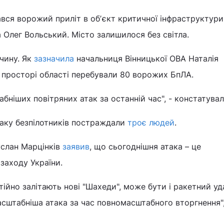
ався ворожий приліт в обʼєкт критичної інфраструктури
 Олег Вольський. Місто залишилося без світла.
ччину. Як
зазначила
начальниця Вінницької ОВА Наталія
у просторі області перебували 80 ворожих БпЛА.
бніших повітряних атак за останній час", - констатувал
таку безпілотників постраждали
троє людей
.
услан Марцінків
заявив
, що сьогоднішня атака – це
заходу України.
тійно залітають нові "Шахеди", може бути і ракетний у
асштабніша атака за час повномасштабного вторгнення",