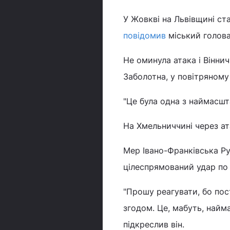
У Жовкві на Львівщині ст
повідомив
міський голова
Не оминула атака і Вінни
Заболотна, у повітряном
"Це була одна з наймасшта
На Хмельниччині через а
Мер Івано-Франківська Р
цілеспрямований удар по 
"Прошу реагувати, бо пос
згодом. Це, мабуть, найм
підкреслив він.