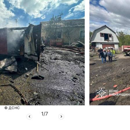
© ДСНС
1
/
7