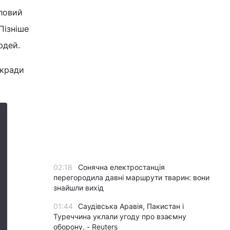
тловий
Пізніше
юдей.
ькради
02:18
Сонячна електростанція
перегородила давні маршрути тварин: вони
знайшли вихід
01:44
Саудівська Аравія, Пакистан і
Туреччина уклали угоду про взаємну
оборону, - Reuters