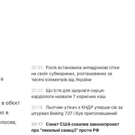
20:35
Росія встановила антидронові сітки
на своїх субмаринах, розташованих за
та
тисячі кілометрів від України
20:22
Що їсти для здоров’я серця:
кардіологи назвали 7 корисних каш
 в об’єкт
20:18
Льотчик-утікач з КНДР уперше сів за
но в
штурвал Boeing 737 і був приголомшений
олосив,
20:17
Сенат США схвалив законопроект
про "пекельні санкції" проти РФ