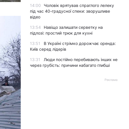
14:00
Чоловік врятував спраглого лелеку
під час 40-градусної спеки: зворушливе
відео
13:54
Навіщо залишати серветку на
підлозі: простий трюк для кухні
13:51
В Україні стрімко дорожчає оренда:
Київ серед лідерів
13:31
Люди постійно перебивають інших не
через грубість: причини набагато глибші
Реклама