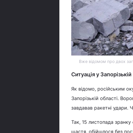
Вже відомом про двох заги
Ситуація у Запорізькій
Як відомо, російським ок
Запорізькій області. Воро
завдавав ракетні удари. 
Так, 15 листопада зранку
щастя, обійшлося без по