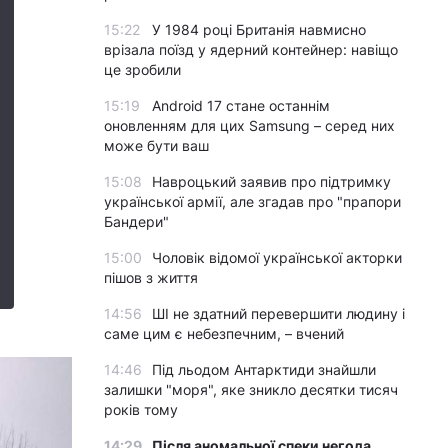
15:22
У 1984 році Британія навмисно
врізала поїзд у ядерний контейнер: навіщо
це зробили
15:19
Android 17 стане останнім
оновленням для цих Samsung – серед них
може бути ваш
15:08
Навроцький заявив про підтримку
української армії, але згадав про "прапори
Бандери"
15:00
Чоловік відомої української акторки
пішов з життя
14:56
ШІ не здатний перевершити людину і
саме цим є небезпечним, – вчений
14:46
Під льодом Антарктиди знайшли
залишки "моря", яке зникло десятки тисяч
років тому
14:29
Після аномальної спеки негода