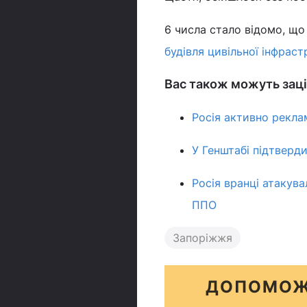
6 числа стало відомо, що
будівля цивільної інфрас
Вас також можуть заці
Росія активно рекла
У Генштабі підтверд
Росія вранці атакува
ППО
Запоріжжя
ДОПОМОЖ