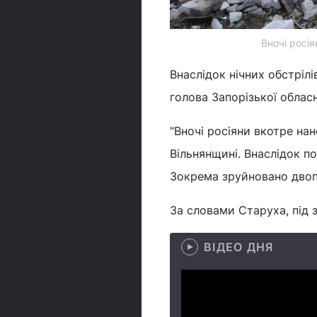
Вночі росія
Внаслідок нічних обстріл
голова Запорізької обласн
"Вночі росіяни вкотре на
Вільнянщині. Внаслідок п
Зокрема зруйновано двопо
За словами Старуха, під
ВІДЕО ДНЯ