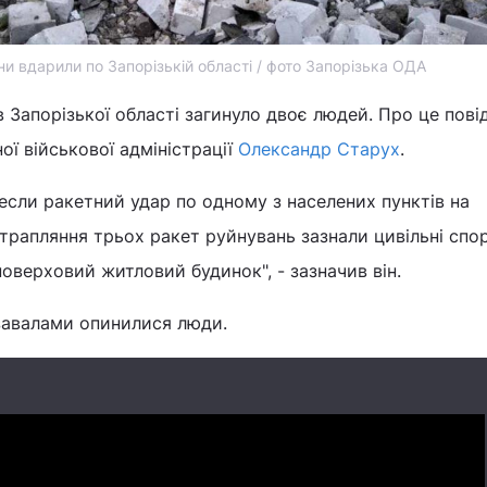
ни вдарили по Запорізькій області / фото Запорізька ОДА
ів Запорізької області загинуло двоє людей. Про це пов
ої військової адміністрації
Олександр Старух
.
несли ракетний удар по одному з населених пунктів на
отрапляння трьох ракет руйнувань зазнали цивільні спо
верховий житловий будинок", - зазначив він.
 завалами опинилися люди.