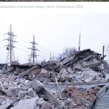
 завалами опинилися люди / фото Запорізька ОДА