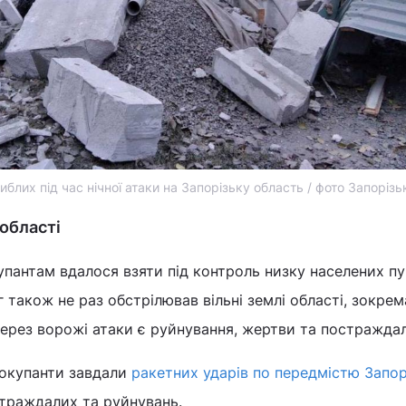
блих під час нічної атаки на Запорізьку область / фото Запоріз
 області
упантам вдалося взяти під контроль низку населених пу
г також не раз обстрілював вільні землі області, зокрем
Через ворожі атаки є руйнування, жертви та постраждал
 окупанти завдали
ракетних ударів по передмістю Запо
страждалих та руйнувань.