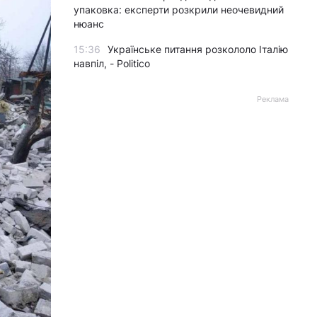
упаковка: експерти розкрили неочевидний
нюанс
15:36
Українське питання розкололо Італію
навпіл, - Politico
Реклама