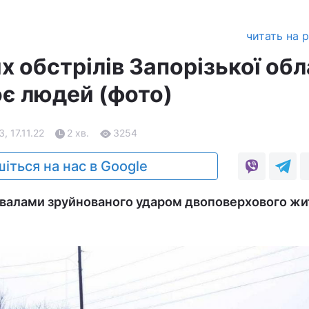
читать на 
их обстрілів Запорізької обл
оє людей (фото)
, 17.11.22
2 хв.
3254
іться на нас в Google
авалами зруйнованого ударом двоповерхового жи