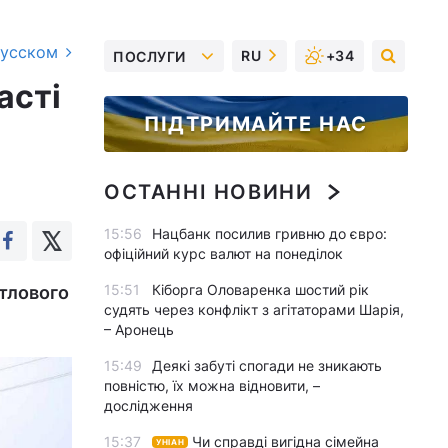
русском
RU
+34
ПОСЛУГИ
асті
ПІДТРИМАЙТЕ НАС
ОСТАННІ НОВИНИ
15:56
Нацбанк посилив гривню до євро:
офіційний курс валют на понеділок
15:51
Кіборга Оловаренка шостий рік
тлового
судять через конфлікт з агітаторами Шарія,
– Аронець
15:49
Деякі забуті спогади не зникають
повністю, їх можна відновити, –
дослідження
15:37
Чи справді вигідна сімейна
УНІАН