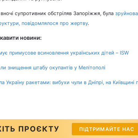
 вночі супротивник обстріляв Запоріжжя, була
зруйнова
труктури, повідомлялося про жертву
.
кавити новини:
мує примусове всиновлення українських дітей – ISW
или знищення штабу окупантів у Мелітополі
ла Україну ракетами: вибухи чули в Дніпрі, на Київщині
ІТЬ ПРОЄКТУ
ПІДТРИМАЙТЕ НАС