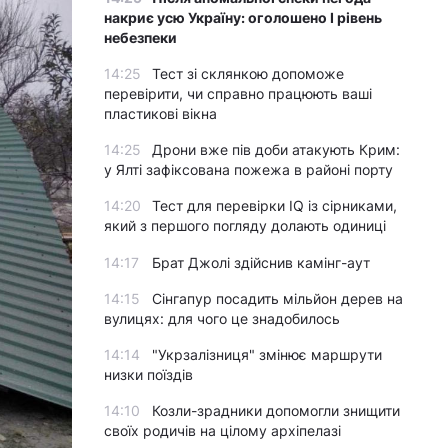
накриє усю Україну: оголошено І рівень
небезпеки
14:25
Тест зі склянкою допоможе
перевірити, чи справно працюють ваші
пластикові вікна
14:25
Дрони вже пів доби атакують Крим:
у Ялті зафіксована пожежа в районі порту
14:20
Тест для перевірки IQ із сірниками,
який з першого погляду долають одиниці
14:17
Брат Джолі здійснив камінг-аут
14:15
Сінгапур посадить мільйон дерев на
вулицях: для чого це знадобилось
14:14
"Укрзалізниця" змінює маршрути
низки поїздів
14:10
Козли-зрадники допомогли знищити
своїх родичів на цілому архіпелазі