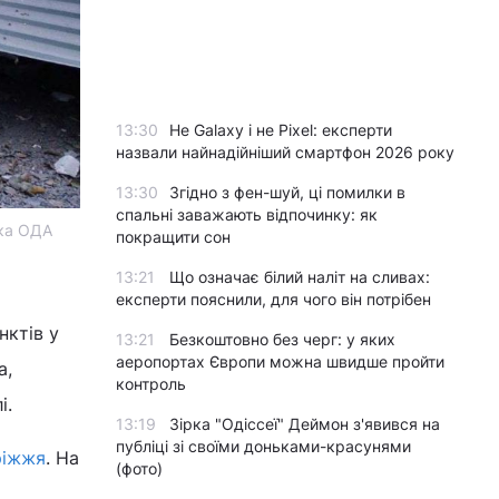
13:30
Не Galaxy і не Pixel: експерти
назвали найнадійніший смартфон 2026 року
13:30
Згідно з фен-шуй, ці помилки в
спальні заважають відпочинку: як
ька ОДА
покращити сон
13:21
Що означає білий наліт на сливах:
експерти пояснили, для чого він потрібен
нктів у
13:21
Безкоштовно без черг: у яких
аеропортах Європи можна швидше пройти
а,
контроль
і.
13:19
Зірка "Одіссеї" Деймон з'явився на
публіці зі своїми доньками-красунями
ріжжя
. На
(фото)