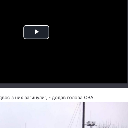
Play
Video
воє з них загинули", - додав голова ОВА.