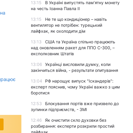
13:15
В Україні випустять пам’ятну монету
на честь Іоанна Павла II
на
13:15
Не те що кондиціонер – навіть
вентилятор не потрібен: турецький
лайфхак, як охолодити дім
13:13
США та Україна спільно працюють
над оновленням ракет для ППО С-300, –
експолковник Штатів
13:06
Українці висловили думку, коли
закінчиться війна, - результати опитування
 працює
13:04
РФ нарощує випуск "Іскандерів":
експерт пояснив, чому Україні важко з цим
боротися
12:53
Блокування портів вже призвело до
зупинки підприємств, - ЗМІ
12:46
Як очистити скло духовки без
розбирання: експерти розкрили простий
лайфхак