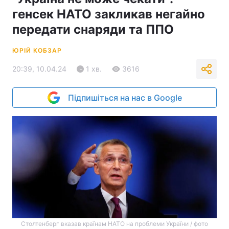
генсек НАТО закликав негайно
передати снаряди та ППО
ЮРІЙ КОБЗАР
20:39, 10.04.24
1 хв.
3616
Підпишіться на нас в Google
Столтенберг вказав країнам НАТО на проблеми України / фото