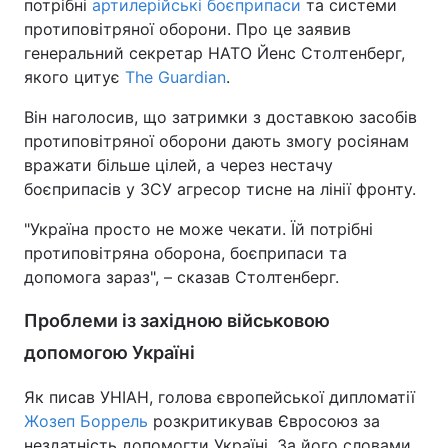
потрібні
артилерійські боєприпаси
та системи
протиповітряної оборони. Про це заявив
генеральний секретар НАТО Йенс Столтенберг,
якого цитує
The Guardian
.
Він наголосив, що затримки з доставкою засобів
протиповітряної оборони дають змогу росіянам
вражати більше цілей, а через нестачу
боєприпасів у ЗСУ агресор тисне на лінії фронту.
"Україна просто не може чекати. Їй потрібні
протиповітряна оборона, боєприпаси та
допомога зараз", – сказав Столтенберг.
Проблеми із західною військовою
допомогою Україні
Як писав УНІАН, голова європейської дипломатії
Жозеп Боррель
розкритикував Євросоюз за
нездатність допомогти Україні. За його словами,