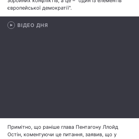
збройних конфліктів, а це – "один із елементів
європейської демократії".
Лонгріди
ВІДЕО ДНЯ
Відео з Youtube
Статті
Інтерв'ю
Думки
Архів
Вакансії
Контакти
Послуги
Примітно, що раніше глава Пентагону Ллойд
Остін, коментуючи це питання, заявив, що у