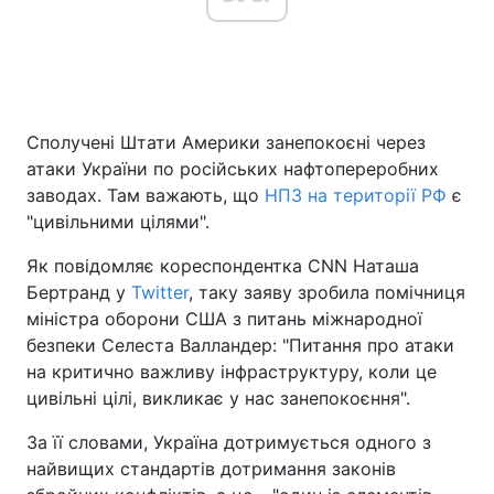
Головна
Війна
Сполучені Штати Америки занепокоєні через
Україна
Політика
атаки України по російських нафтопереробних
Економіка
Світ
заводах. Там важають, що
НПЗ на території РФ
є
"цивільними цілями".
Спорт
Наука
Як повідомляє кореспондентка CNN Наташа
Техно і зв'язок
Лайт
Бертранд у
Twitter
, таку заяву зробила помічниця
міністра оборони США з питань міжнародної
Зброя
Інциденти
безпеки Селеста Валландер: "Питання про атаки
на критично важливу інфраструктуру, коли це
Здоров'я
Туризм
цивільні цілі, викликає у нас занепокоєння".
Цікавинки
Погода
За її словами, Україна дотримується одного з
найвищих стандартів дотримання законів
Екологія
Регіони