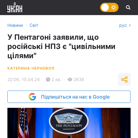
›
Новини
Світ
рус
У Пентагоні заявили, що
російські НПЗ є "цивільними
цілями"
КАТЕРИНА ЧЕРНОВОЛ
22:06, 10.04.24
2 хв.
2636
Підпишіться на нас в Google