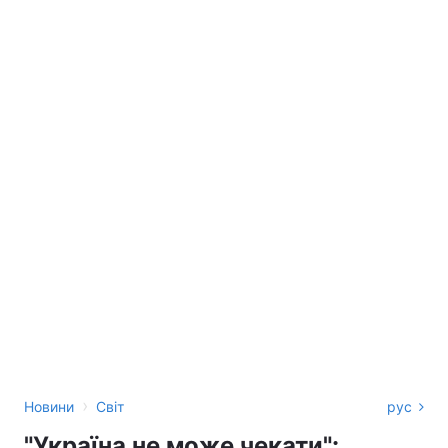
›
Новини
Світ
рус
"Україна не може чекати":