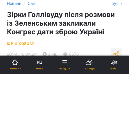
›
Новини
Світ
рус
Зірки Голлівуду після розмови
із Зеленським закликали
Конгрес дати зброю Україні
ЮРІЙ КОБЗАР
20:14, 10.04.24
3 хв.
6575
RU
МОВА
ГОЛОВНА
РОЗДІЛИ
ПОГОДА
ЛАЙТ
Підпишіться на нас в Google