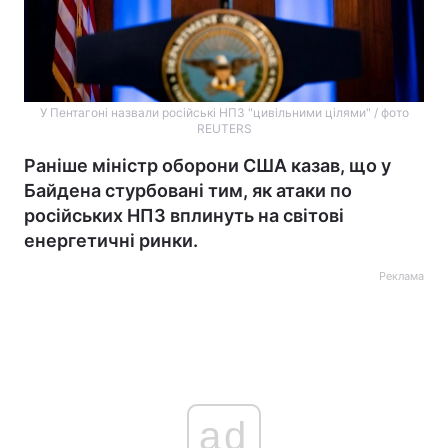
У Пентагоні назвали російські НПЗ "цивільними цілями" / фото
REUTERS
Раніше міністр оборони США казав, що у
Байдена стурбовані тим, як атаки по
російських НПЗ вплинуть на світові
енергетичні ринки.
Реклама
ad