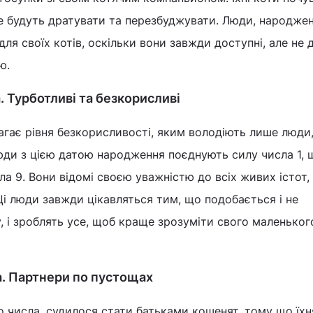
не будуть дратувати та перезбуджувати. Люди, народжені
для своїх котів, оскільки вони завжди доступні, але не
ю.
. Турботливі та безкорисливі
гає рівня безкорисливості, яким володіють лише люди
юди з цією датою народження поєднують силу числа 1, 
ла 9. Вони відомі своєю уважністю до всіх живих істот,
 Ці люди завжди цікавляться тим, що подобається і не
, і зроблять усе, щоб краще зрозуміти свого маленьког
а. Партнери по пустощах
 числа, судилося стати батьками кошенят, тому що їхн