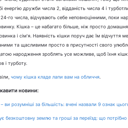
 енергію дружби числа 2, відданість числа 4 і турботли
 24-го числа, відчувають себе неповноцінними, поки на
винку. Кішка – це набагато більше, ніж просто домашн
овинка і сім'я. Наявність кішки поруч дає їм відчуття м
аними та щасливими просто в присутності свого улюбл
датою народження зроблять усе можливе, щоб їхня кішк
в і турботу.
віли,
чому кішка кладе лапи вам на обличчя
.
кавити новини:
 ви розумніші за більшість: вчені назвали 9 ознак цьог
є безкоштовну землю та гроші за переїзд: що потрібно