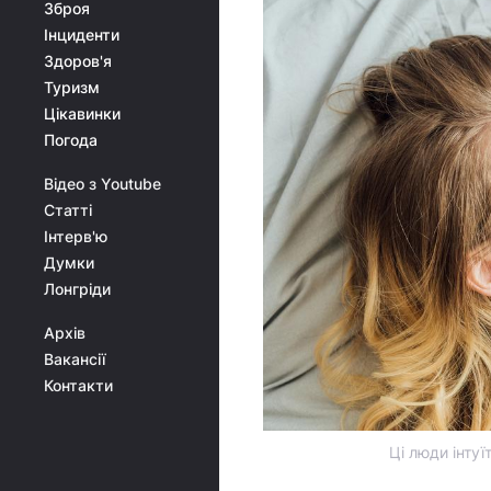
Зброя
Інциденти
Здоров'я
Туризм
Цікавинки
Погода
Відео з Youtube
Статті
Інтерв'ю
Думки
Лонгріди
Архів
Вакансії
Контакти
Ці люди інтуї