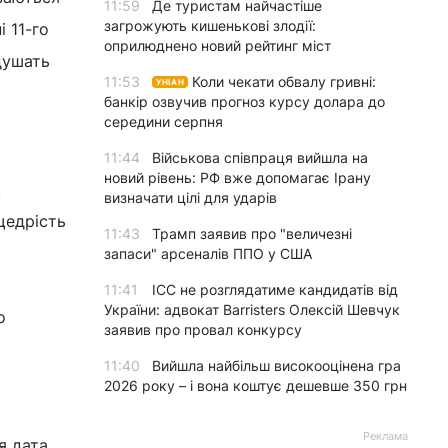
11:59
Де туристам найчастіше
загрожують кишенькові злодії:
 11-го
оприлюднено новий рейтинг міст
 душать
11:53
Коли чекати обвалу гривні:
УНІАН
банкір озвучив прогноз курсу долара до
середини серпня
11:44
Військова співпраця вийшла на
новий рівень: РФ вже допомагає Ірану
,
визначати цілі для ударів
щедрість
11:43
Трамп заявив про "величезні
запаси" арсеналів ППО у США
11:41
ICC не розглядатиме кандидатів від
України: адвокат Barristers Олексій Шевчук
о
заявив про провал конкурсу
11:40
Вийшла найбільш високооцінена гра
2026 року – і вона коштує дешевше 350 грн
Реклама
я дата