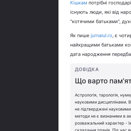
Кішкам
потрібні господар
існують люди, які від на
"котячими батьками", дух
Як пише
jurnalul.ro
, є чот
найкращими батьками кош
дата народження передбач
ДОВІДКА
Що варто пам'ят
Астрологія, тарологія, нуме
науковими дисциплінами. Во
не підтверджені науковими 
методи не є визнаними в ак
розважальний характер - їх
складання планів. Під час 