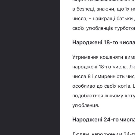
в безпеці, знаючи, що їх 
числа, – найкращі батьки 
своїх улюбленців турбото
Народжені 18-го числа
Утримання кошеняти вима
народжені 18-го числа. Л
числа 8 і смиренність чис
особливо до своїх котів.
подобається їхньому коту
улюбленця.
Народжені 24-го числ
Людям, народженим 24-го