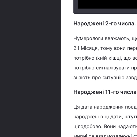
Народжені 2-го числа. 
Нумерологи вважають, що
2 і Місяця, тому вони пер
потрібно їхній кішці, що 
потрібно сигналізувати пр
знають про ситуацію завд
Народжені 11-го числа.
Ця дата народження поєдн
народжені в ці дати, інту
цілодобово. Вони надают
мирні та взаємозалежні с