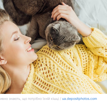
тивно знають, що потрібно їхній кішці /
ua.depositphotos.com