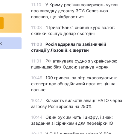
11:10
У Криму росіяни поширюють чутки
про висадку десанту ЗСУ: Селезньов
пояснив, що відбувається
11:03
"ПриватБанк" оновив курс валют:
скільки коштує долар сьогодні
k
11:03
Росія вдарила по залізничній
станції у Лозовій: є жертви
11:01
РФ атакувала судно з українською
пшеницею біля Одеси: загинув моряк
10:49
100 гривень за літр скасовуються:
експерт дав обнадійливий прогноз цін на
пальне
10:47
Кількість вильотів авіації НАТО через
загрозу Росії зросла на 250%
10:44
Один рух змінить і цифру, і знак:
завдання зі сірниками для перевірки IQ
10:43
У США випробували літак X-62A