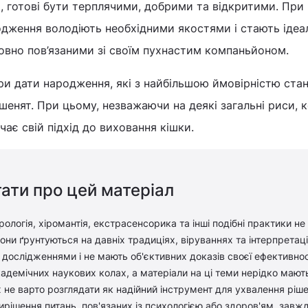
і, готові бути терплячими, добрими та відкритими. При
родження володіють необхідними якостями і стають іде
овно пов’язаними зі своїм пухнастим компаньйоном.
ири дати народження, які з найбільшою ймовірністю ста
енят. При цьому, незважаючи на деякі загальні риси, 
ає свій підхід до виховання кішки.
ати про цей матеріал
рологія, хіромантія, екстрасенсорика та інші подібні практики не
ни ґрунтуються на давніх традиціях, віруваннях та інтерпретація
дослідженнями і не мають об'єктивних доказів своєї ефективност
адемічних наукових колах, а матеріали на ці теми нерідко мают
 не варто розглядати як надійний інструмент для ухвалення ріш
вирішення питань, пов'язаних із психологією або здоров'ям, завж