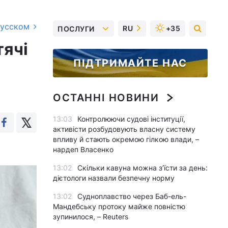
русском
RU
+35
ПОСЛУГИ
тячі
ПІДТРИМАЙТЕ НАС
ОСТАННІ НОВИНИ
13:03
Контролюючи судові інституції,
активісти розбудовують власну систему
впливу й стають окремою гілкою влади, –
нардеп Власенко
13:02
Скільки кавуна можна з’їсти за день:
дієтологи назвали безпечну норму
13:02
Судноплавство через Баб-ель-
Мандебську протоку майже повністю
зупинилося, – Reuters