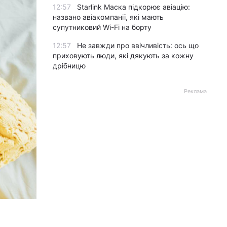
12:57
Starlink Маска підкорює авіацію:
названо авіакомпанії, які мають
супутниковий Wi-Fi на борту
12:57
Не завжди про ввічливість: ось що
приховують люди, які дякують за кожну
дрібницю
Реклама