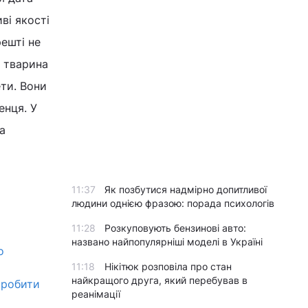
ві якості
решті не
я тварина
ети. Вони
енця. У
а
11:37
Як позбутися надмірно допитливої
людини однією фразою: порада психологів
11:28
Розкуповують бензинові авто:
названо найпопулярніші моделі в Україні
о
11:18
Нікітюк розповіла про стан
найкращого друга, який перебував в
 робити
реанімації