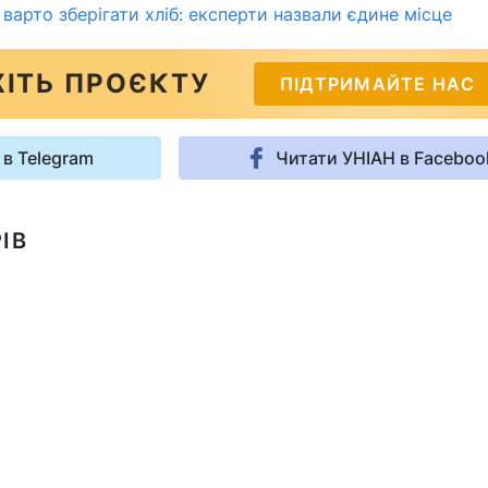
е варто зберігати хліб: експерти назвали єдине місце
ІТЬ ПРОЄКТУ
ПІДТРИМАЙТЕ НАС
 в Telegram
Читати УНІАН в Faceboo
ІВ