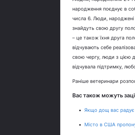
народження поєднує в собі
числа 6. Люди, народжені
знайдуть свою другу поло
– це також їхня друга пол
відчувають себе реалізов
свою чергу, люди з цією 
відчувала підтримку, любо
Раніше ветеринари розпо
Вас також можуть заці
Якщо дощ вас радує –
Місто в США пропону