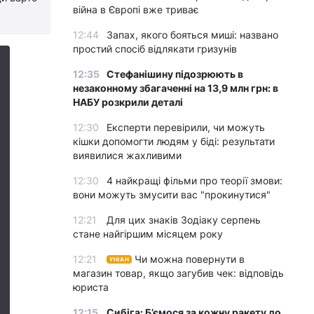
війна в Європі вже триває
12:44
Запах, якого бояться миші: названо
простий спосіб відлякати гризунів
12:35
Стефанішину підозрюють в
незаконному збагаченні на 13,9 млн грн: в
НАБУ розкрили деталі
12:30
Експерти перевірили, чи можуть
кішки допомогти людям у біді: результати
виявилися жахливими
12:30
4 найкращі фільми про теорії змови:
вони можуть змусити вас "прокинутися"
12:21
Для цих знаків Зодіаку серпень
стане найгіршим місяцем року
12:21
Чи можна повернути в
УНІАН
магазин товар, якщо загубив чек: відповідь
юриста
12:15
Сибіга: Б’ємося за кожну ракету до