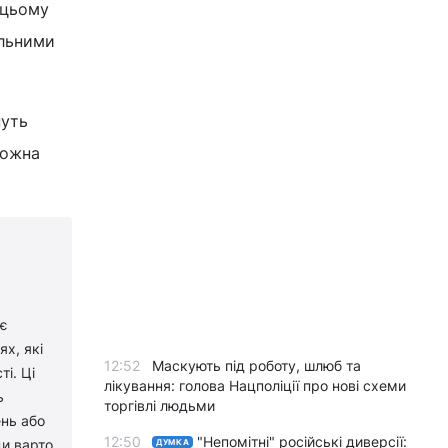
 цьому
альними
нуть
кожна
 є
х, які
12:52
Маскують під роботу, шлюб та
і. Ці
лікування: голова Нацполіції про нові схеми
ь
торгівлі людьми
ень або
12:50
"Непомітні" російські диверсії:
ди варто
ДУМКА