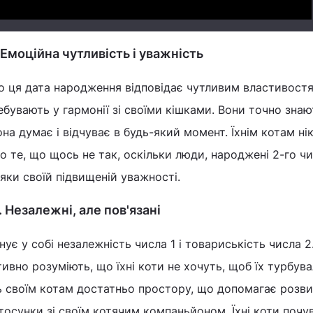
Емоційна чутливість і уважність
 ця дата народження відповідає чутливим властивост
ебувають у гармонії зі своїми кішками. Вони точно знаю
вона думає і відчуває в будь-який момент. Їхнім котам ні
о те, що щось не так, оскільки люди, народжені 2-го ч
яки своїй підвищеній уважності.
 Незалежні, але пов'язані
ує у собі незалежність числа 1 і товариськість числа 2
їтивно розуміють, що їхні коти не хочуть, щоб їх турбув
ь своїм котам достатньо простору, що допомагає розв
тосунки зі своїм котячим компаньйоном. Їхні коти поч