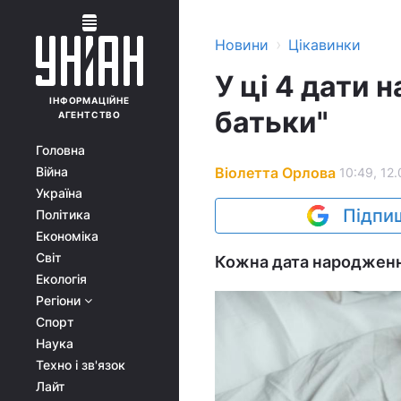
›
Новини
Цікавинки
У ці 4 дати
ІНФОРМАЦІЙНЕ
батьки"
АГЕНТСТВО
Головна
Віолетта Орлова
Війна
10:49, 12
Україна
Підпиш
Політика
Економіка
Світ
Кожна дата народження
Екологія
Регіони
Спорт
Наука
Техно і зв'язок
Лайт