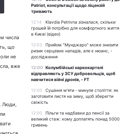
Patriot, консультації щодо ліцензій
тривають
12:14
Klavdia Petrivna зізналася, скільки
грошей їй потрібно для комфортного життя
в Києві (відео)
ям числа
12:03
Прийом "Мунджаро" може знизити
ть, що
ризик серцевих нападів, але є нюанс, -
коли не
дослідження
исла, вже
12:00
Колумбійські наркокартелі
відправляють у ЗСУ добровольців, щоб
навчитися війні дронів, - FT
12:00
Сушіння м'яти - минуле століття: як
заготовити листя на зиму, щоб зберегти
свіжість
. Люди,
12:00
Пільги та надбавки до пенсії за
али
великий стаж: кому доплатять понад 5000
ивати
гривень
уваються