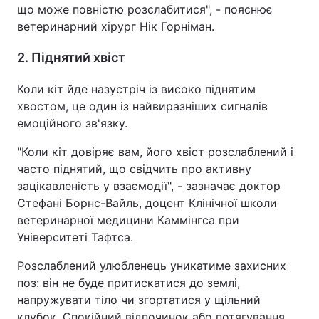
що може повністю розслабитися", - пояснює
ветеринарний хірург Нік Горніман.
2. Піднятий хвіст
Коли кіт йде назустріч із високо піднятим
хвостом, це один із найвиразніших сигналів
емоційного зв'язку.
"Коли кіт довіряє вам, його хвіст розслаблений і
часто піднятий, що свідчить про активну
зацікавленість у взаємодії", - зазначає доктор
Стефані Борнс-Вайль, доцент Клінічної школи
ветеринарної медицини Каммінгса при
Університеті Тафтса.
Розслаблений улюбленець уникатиме захисних
поз: він не буде притискатися до землі,
напружувати тіло чи згортатися у щільний
клубок. Спокійний відпочинок або потягування