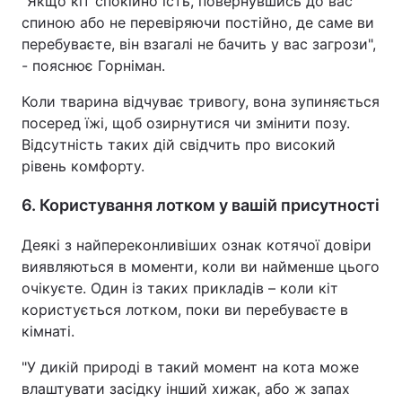
"Якщо кіт спокійно їсть, повернувшись до вас
спиною або не перевіряючи постійно, де саме ви
перебуваєте, він взагалі не бачить у вас загрози",
- пояснює Горніман.
Коли тварина відчуває тривогу, вона зупиняється
посеред їжі, щоб озирнутися чи змінити позу.
Відсутність таких дій свідчить про високий
рівень комфорту.
6. Користування лотком у вашій присутності
Деякі з найпереконливіших ознак котячої довіри
виявляються в моменти, коли ви найменше цього
очікуєте. Один із таких прикладів – коли кіт
користується лотком, поки ви перебуваєте в
кімнаті.
"У дикій природі в такий момент на кота може
влаштувати засідку інший хижак, або ж запах