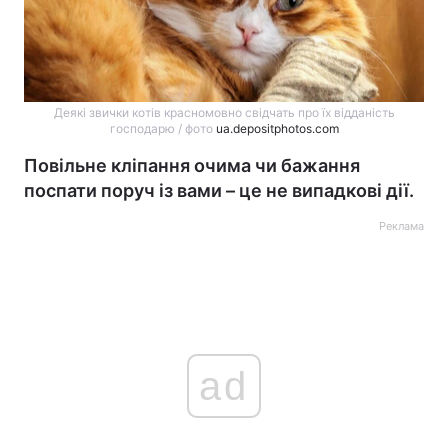
Деякі звички котів красномовно свідчать про їх відданість
господарю / фото
ua.depositphotos.com
Повільне кліпання очима чи бажання
поспати поруч із вами – це не випадкові дії.
Реклама
ad