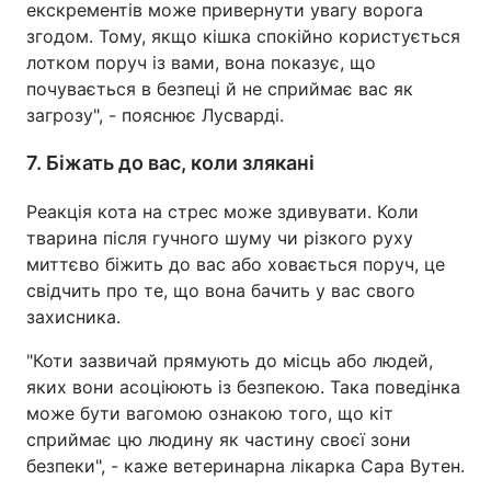
екскрементів може привернути увагу ворога
згодом. Тому, якщо кішка спокійно користується
лотком поруч із вами, вона показує, що
почувається в безпеці й не сприймає вас як
загрозу", - пояснює Лусварді.
7. Біжать до вас, коли злякані
Реакція кота на стрес може здивувати. Коли
тварина після гучного шуму чи різкого руху
миттєво біжить до вас або ховається поруч, це
свідчить про те, що вона бачить у вас свого
захисника.
"Коти зазвичай прямують до місць або людей,
яких вони асоціюють із безпекою. Така поведінка
може бути вагомою ознакою того, що кіт
сприймає цю людину як частину своєї зони
безпеки", - каже ветеринарна лікарка Сара Вутен.