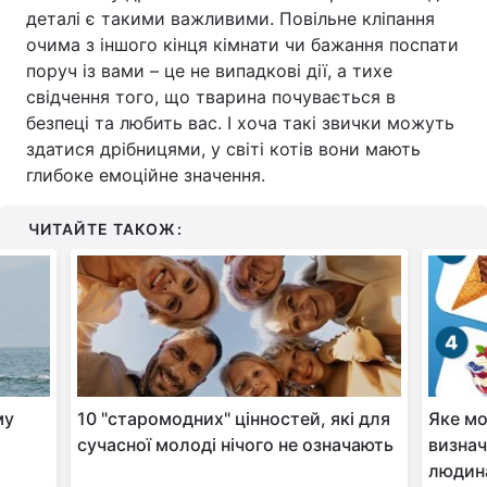
деталі є такими важливими. Повільне кліпання
Тема оформлення
очима з іншого кінця кімнати чи бажання поспати
поруч із вами – це не випадкові дії, а тихе
свідчення того, що тварина почувається в
безпеці та любить вас. І хоча такі звички можуть
здатися дрібницями, у світі котів вони мають
глибоке емоційне значення.
ЧИТАЙТЕ ТАКОЖ:
му
10 "старомодних" цінностей, які для
Яке мо
сучасної молоді нічого не означають
визнач
людин