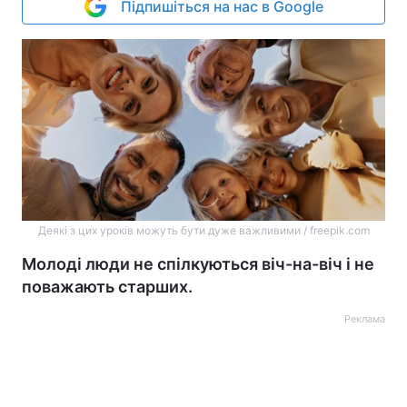
Підпишіться на нас в Google
Деякі з цих уроків можуть бути дуже важливими / freepik.com
Молоді люди не спілкуються віч-на-віч і не
поважають старших.
Реклама