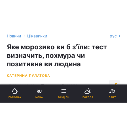
›
Новини
Цікавинки
рус
Яке морозиво ви б з'їли: тест
визначить, похмура чи
позитивна ви людина
КАТЕРИНА ПУЛАТОВА
17:15, 11.06.26
3 хв.
11558
RU
МОВА
ГОЛОВНА
РОЗДІЛИ
ПОГОДА
ЛАЙТ
Підпишіться на нас в Google