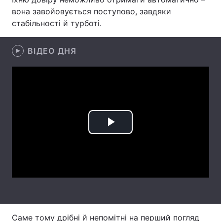
вона завойовується поступово, завдяки
Лонгріди
стабільності й турботі.
Відео з Youtube
Статті
ВІДЕО ДНЯ
Інтерв'ю
Думки
Архів
Вакансії
Контакти
Play
Послуги
Video
Саме тому дрібні й непомітні на перший погляд