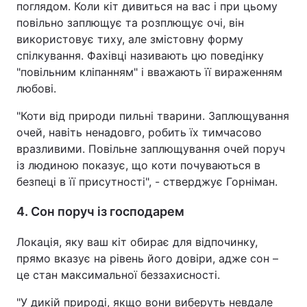
поглядом. Коли кіт дивиться на вас і при цьому
повільно заплющує та розплющує очі, він
використовує тиху, але змістовну форму
спілкування. Фахівці називають цю поведінку
"повільним кліпанням" і вважають її вираженням
любові.
"Коти від природи пильні тварини. Заплющування
очей, навіть ненадовго, робить їх тимчасово
вразливими. Повільне заплющування очей поруч
із людиною показує, що коти почуваються в
безпеці в її присутності", - стверджує Горніман.
4. Сон поруч із господарем
Локація, яку ваш кіт обирає для відпочинку,
прямо вказує на рівень його довіри, адже сон –
це стан максимальної беззахисності.
"У дикій природі, якщо вони виберуть невдале