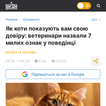
›
Новини
Цікавинки
рус
Як коти показують вам свою
довіру: ветеринари назвали 7
милих ознак у поведінці
ВІОЛЕТТА ОРЛОВА
18:39, 11.06.26
6 хв.
22930
Підпишіться на нас в Google