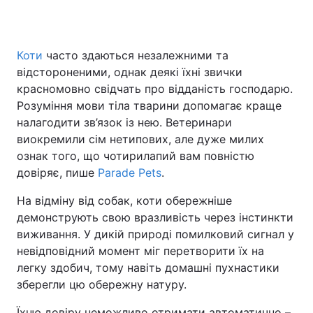
Коти
часто здаються незалежними та
Головна
Війна
відстороненими, однак деякі їхні звички
красномовно свідчать про відданість господарю.
Україна
Політика
Розуміння мови тіла тварини допомагає краще
налагодити зв’язок із нею. Ветеринари
Економіка
Світ
виокремили сім нетипових, але дуже милих
Спорт
Наука
ознак того, що чотирилапий вам повністю
довіряє, пише
Parade Pets
.
Техно і зв'язок
Лайт
На відміну від собак, коти обережніше
Зброя
Інциденти
демонструють свою вразливість через інстинкти
виживання. У дикій природі помилковий сигнал у
Здоров'я
Туризм
невідповідний момент міг перетворити їх на
легку здобич, тому навіть домашні пухнастики
Цікавинки
Погода
зберегли цю обережну натуру.
Екологія
Регіони
Їхню довіру неможливо отримати автоматично –