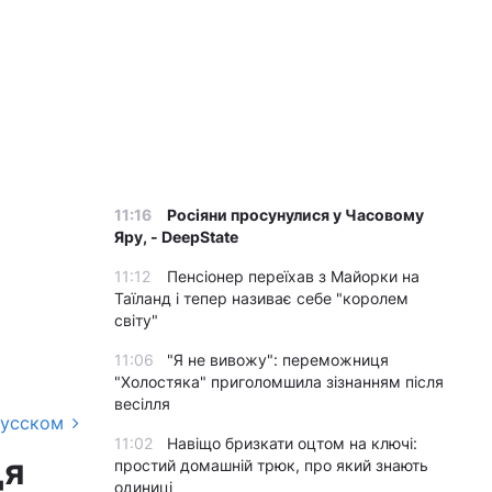
11:16
Росіяни просунулися у Часовому
Яру, - DeepState
11:12
Пенсіонер переїхав з Майорки на
Таїланд і тепер називає себе "королем
світу"
11:06
"Я не вивожу": переможниця
"Холостяка" приголомшила зізнанням після
весілля
русском
11:02
Навіщо бризкати оцтом на ключі:
ця
простий домашній трюк, про який знають
одиниці