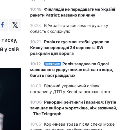
10:49
Фінляндія не передаватиме Україні
ракети Patriot: названо причину
10:28
В Україні стався землетрус: яку
область сколихнуло
 тиску,
10:21
Росія готує масштабні удари по
Києву напередодні 24 серпня: в ISW
 у свій
розкрили цілі ворога
10:12
Росія завдала по Одесі
ОНОВЛЕНО
масованого удару: немає світла та води,
багато постраждалих
10:09
Відомий український співак
потрапив у ДТП у Києві та показав фото
10:06
Рекордні рейтинги і параноя: Путін
зачищає вибори жорсткіше, ніж зазвичай,
- The Telegraph
10:05
Коричнева трава після спеки може
ожити: що радять зробити експерти