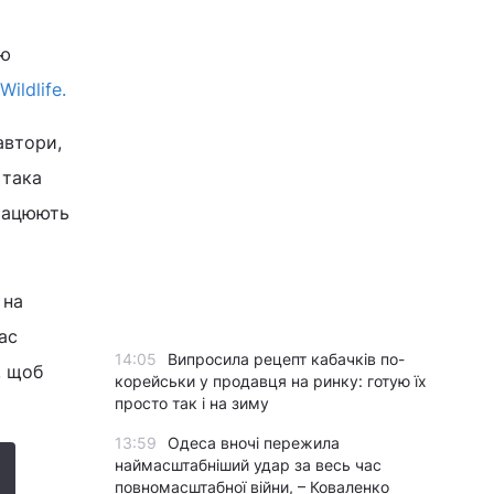
ою
Wildlife.
автори,
 така
працюють
 на
ас
14:05
Випросила рецепт кабачків по-
, щоб
корейськи у продавця на ринку: готую їх
просто так і на зиму
13:59
Одеса вночі пережила
наймасштабніший удар за весь час
повномасштабної війни, – Коваленко