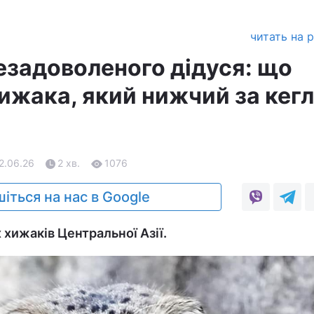
читать на 
езадоволеного дідуся: що
хижака, який нижчий за кег
12.06.26
2 хв.
1076
іться на нас в Google
 хижаків Центральної Азії.