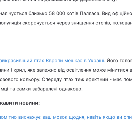
налічується близько 58 000 котів Палласа. Вид офіційно
популяція скорочується через знищення степів, полюва
айкрасивіший птах Європи мешкає в Україні.
Його голо
ини і крил, яке залежно від освітлення може мінитися в
юзового кольору. Спереду птах теж ефектний - має по
амці та самки забарвлені однаково.
кавити новини:
епомітно виснажує ваш мозок щодня, навіть якщо ви спи