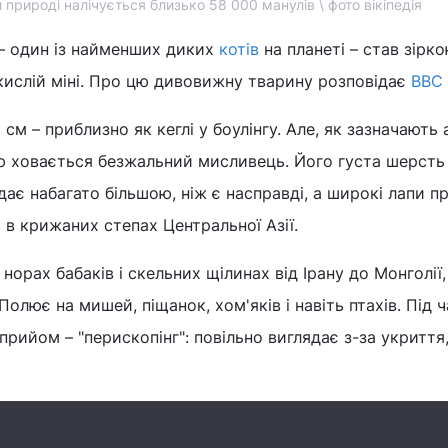
й природі налічується близько 58 000 манулів \ фото вікіпедія
 – один із найменших диких
котів
на планеті – став зірк
кислій міні. Про цю дивовижну тварину розповідає
BBC 
см – приблизно як кеглі у боулінгу. Але, як зазначають 
ю ховається безжальний мисливець. Його густа шерсть
дає набагато більшою, ніж є насправді, а широкі лапи 
 в крижаних степах Центральної Азії.
норах бабаків і скельних щілинах від Ірану до Монголії,
Полює на мишей, піщанок, хом'яків і навіть птахів. Під ч
рийом – "перископінг": повільно виглядає з-за укриття