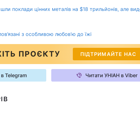
йшли поклади цінних металів на $18 трильйонів, але ви
ов’язані з особливою любов’ю до їжі
ІТЬ ПРОЄКТУ
ПІДТРИМАЙТЕ НАС
 в Telegram
Читати УНІАН в Viber
ІВ