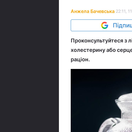
Анжела Бачевська
22:11, 1
Підпиш
Проконсультуйтеся з лі
холестерину або серце
раціон.