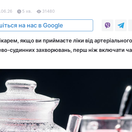
1.06.26
5 хв.
31480
іться на нас в Google
карем, якщо ви приймаєте ліки від артеріального
во-судинних захворювань, перш ніж включати чай