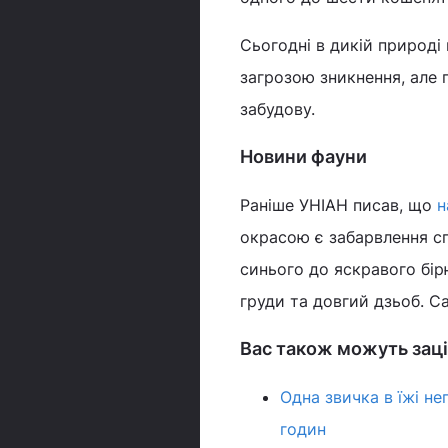
Сьогодні в дикій природі 
загрозою зникнення, але 
забудову.
Новини фауни
Раніше УНІАН писав, що
н
окрасою є забарвлення сп
синього до яскравого бір
груди та довгий дзьоб. С
Вас також можуть заці
Одна звичка в їжі н
годин