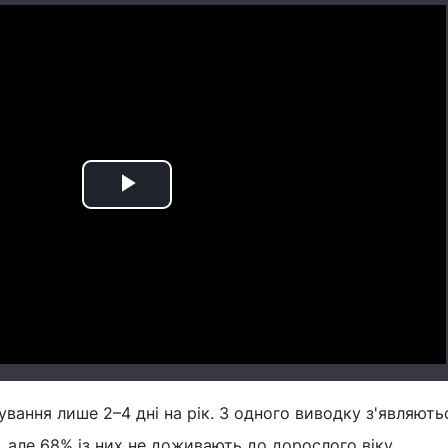
Play
Video
вання лише 2–4 дні на рік. З одного виводку з'являютьс
 але 68% із них не доживають до дорослого віку.