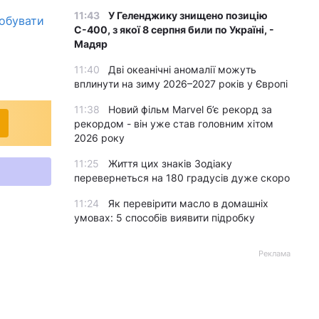
11:43
У Геленджику знищено позицію
добувати
С-400, з якої 8 серпня били по Україні, -
Мадяр
11:40
Дві океанічні аномалії можуть
вплинути на зиму 2026–2027 років у Європі
11:38
Новий фільм Marvel б’є рекорд за
рекордом - він уже став головним хітом
2026 року
11:25
Життя цих знаків Зодіаку
перевернеться на 180 градусів дуже скоро
11:24
Як перевірити масло в домашніх
умовах: 5 способів виявити підробку
Реклама