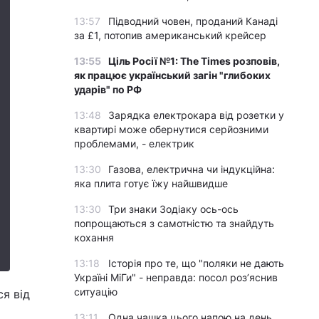
13:57
Підводний човен, проданий Канаді
за £1, потопив американський крейсер
13:55
Ціль Росії №1: The Times розповів,
як працює український загін "глибоких
ударів" по РФ
13:48
Зарядка електрокара від розетки у
квартирі може обернутися серйозними
проблемами, - електрик
13:30
Газова, електрична чи індукційна:
яка плита готує їжу найшвидше
13:30
Три знаки Зодіаку ось-ось
попрощаються з самотністю та знайдуть
кохання
13:18
Історія про те, що "поляки не дають
Україні МіГи" - неправда: посол роз’яснив
ситуацію
я від
13:11
Одна чашка цього напою на день