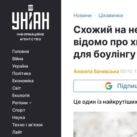
›
Новини
Цікавинки
Схожий на н
ІНФОРМАЦІЙНЕ
відомо про 
АГЕНТСТВО
для боулінгу
Головна
Війна
Україна
Анжела Бачевська
00:10, 
Політика
Економіка
Підпиш
Світ
Екологія
Це один із найкрутіших
Регіони
Спорт
Наука
Техно і зв'язок
Лайт