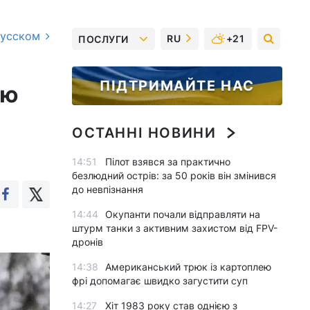
русском
RU
+21
ПОСЛУГИ
ПІДТРИМАЙТЕ НАС
лю
ОСТАННІ НОВИНИ
14:51
Пілот взявся за практично
безлюдний острів: за 50 років він змінився
до невпізнання
14:44
Окупанти почали відправляти на
штурм танки з активним захистом від FPV-
дронів
14:38
Американський трюк із картоплею
фрі допомагає швидко загустити суп
14:27
Хіт 1983 року став однією з