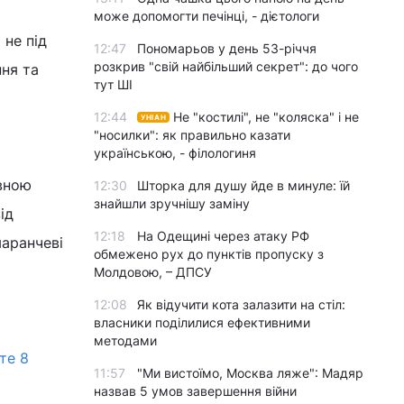
може допомогти печінці, - дієтологи
 не під
12:47
Пономарьов у день 53-річчя
розкрив "свій найбільший секрет": до чого
ння та
тут ШІ
12:44
Не "костилі", не "коляска" і не
УНІАН
"носилки": як правильно казати
українською, - філологиня
вною
12:30
Шторка для душу йде в минуле: їй
знайшли зручнішу заміну
ід
12:18
На Одещині через атаку РФ
маранчеві
обмежено рух до пунктів пропуску з
Молдовою, – ДПСУ
12:08
Як відучити кота залазити на стіл:
власники поділилися ефективними
методами
те 8
11:57
"Ми вистоїмо, Москва ляже": Мадяр
назвав 5 умов завершення війни