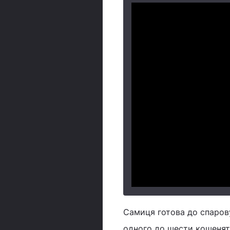
Самиця готова до спарову
одного до шести кошенят,