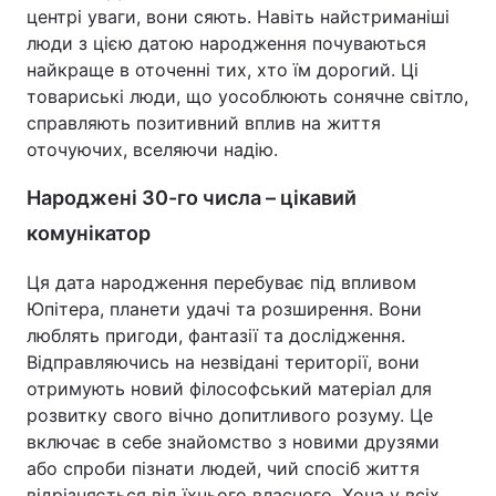
центрі уваги, вони сяють. Навіть найстриманіші
люди з цією датою народження почуваються
найкраще в оточенні тих, хто їм дорогий. Ці
товариські люди, що уособлюють сонячне світло,
справляють позитивний вплив на життя
оточуючих, вселяючи надію.
Народжені 30-го числа – цікавий
комунікатор
Ця дата народження перебуває під впливом
Юпітера, планети удачі та розширення. Вони
люблять пригоди, фантазії та дослідження.
Відправляючись на незвідані території, вони
отримують новий філософський матеріал для
розвитку свого вічно допитливого розуму. Це
включає в себе знайомство з новими друзями
або спроби пізнати людей, чий спосіб життя
відрізняється від їхнього власного. Хоча у всіх