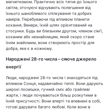
магнетизмом. Практично всіх тягне до їхнього
світла, оточуючі відчувають полегшення від
їхнього шанобливого спілкування та добрих
намірів. Перебуваючи під впливом планети
кохання, Венери, їхній шлях орієнтований на
стосунки. Будь ви близьким другом, членом сім'ї,
коханим або незнайомцем, який скоро стане
їхнім знайомим, вони створюють простір для
добра, яке є в кожному.
Народжені 28-го числа – сяюче джерело
енергії
Люди, народжені 28-го числа і знаходяться під
впливом Сонця, надзвичайно теплі. Вони дарують
широкі посмішки, гучний сміх або грайливі
жарти, і люди почуваються більш розкутими в
їхній присутності. Вони вперті та впевнені в собі,
готові дарувати багато любові. Коли вони в