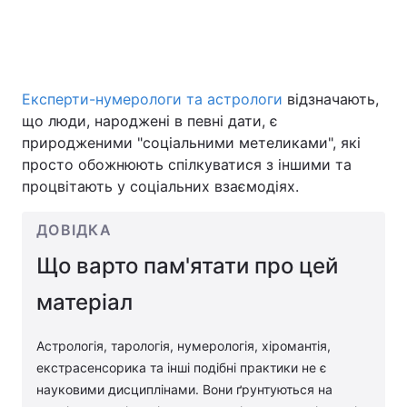
Головна
Війна
Експерти-нумерологи та астрологи
відзначають,
Україна
Політика
що люди, народжені в певні дати, є
природженими "соціальними метеликами", які
Економіка
Світ
просто обожнюють спілкуватися з іншими та
процвітають у соціальних взаємодіях.
Спорт
Наука
ДОВІДКА
Техно і зв'язок
Лайт
Що варто пам'ятати про цей
Зброя
Інциденти
матеріал
Здоров'я
Туризм
Астрологія, тарологія, нумерологія, хіромантія,
Цікавинки
Погода
екстрасенсорика та інші подібні практики не є
науковими дисциплінами. Вони ґрунтуються на
Екологія
Регіони