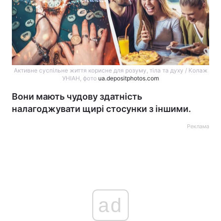
Активне суспільне життя корисне для розуму, тіла та духу / Колаж
УНІАН, фото
ua.depositphotos.com
Вони мають чудову здатність
налагоджувати щирі стосунки з іншими.
Реклама
ad