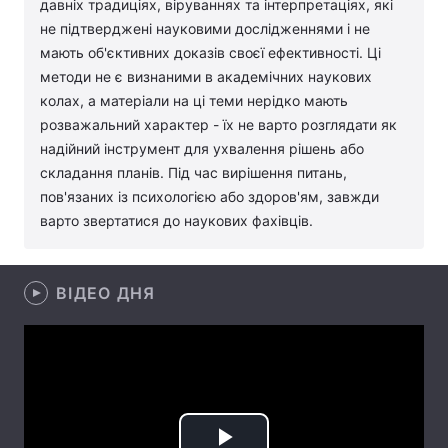
давніх традиціях, віруваннях та інтерпретаціях, які
не підтверджені науковими дослідженнями і не
Лонгріди
мають об'єктивних доказів своєї ефективності. Ці
методи не є визнаними в академічних наукових
Відео з Youtube
Статті
колах, а матеріали на ці теми нерідко мають
розважальний характер - їх не варто розглядати як
Інтерв'ю
Думки
надійний інструмент для ухвалення рішень або
складання планів. Під час вирішення питань,
Архів
Вакансії
пов'язаних із психологією або здоров'ям, завжди
варто звертатися до наукових фахівців.
Контакти
Послуги
ВІДЕО ДНЯ