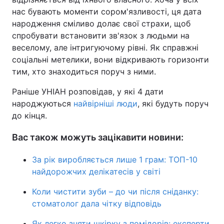
нас бувають моменти сором'язливості, ця дата
народження сміливо долає свої страхи, щоб
спробувати встановити зв'язок з людьми на
веселому, але інтригуючому рівні. Як справжні
соціальні метелики, вони відкривають горизонти
тим, хто знаходиться поруч з ними.
Раніше УНІАН розповідав, у які 4 дати
народжуються
найвірніші люди
, які будуть поруч
до кінця.
Вас також можуть зацікавити новини:
За рік виробляється лише 1 грам: ТОП-10
найдорожчих делікатесів у світі
Коли чистити зуби – до чи після сніданку:
стоматолог дала чітку відповідь
Як легко зняти шкірку з помідорів: експерти