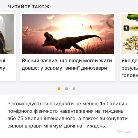
ЧИТАЙТЕ ТАКОЖ:
ені
Вчений заявив, що люди могли жити
Яке де
улу
довше: у всьому "винні" динозаври
резуль
головн
Рекомендується приділяти не менше 150 хвилин
помірного фізичного навантаження на тиждень
або 75 хвилин інтенсивного, а також виконувати
силові вправи мінімум двічі на тиждень.
Реклама