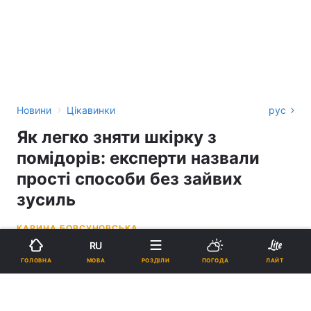
›
Новини
Цікавинки
рус
Як легко зняти шкірку з
помідорів: експерти назвали
прості способи без зайвих
зусиль
КАРИНА БОВСУНОВСЬКА
RU
14:15, 05.05.26
3 хв.
796
МОВА
ГОЛОВНА
РОЗДІЛИ
ПОГОДА
ЛАЙТ
Підпишіться на нас в Google