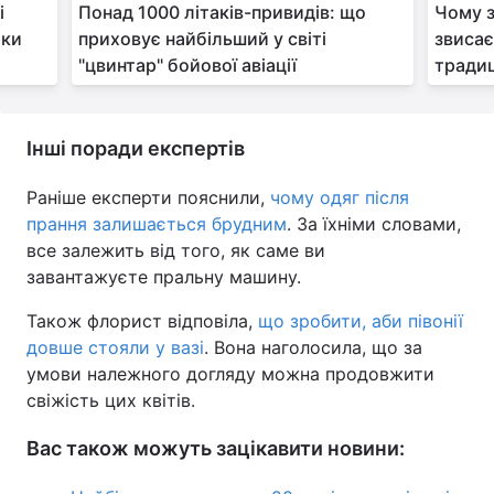
і
Понад 1000 літаків-привидів: що
Чому з
рки
приховує найбільший у світі
звисає
"цвинтар" бойової авіації
традиц
Інші поради експертів
Раніше експерти пояснили,
чому одяг після
прання залишається брудним
. За їхніми словами,
все залежить від того, як саме ви
завантажуєте пральну машину.
Також флорист відповіла,
що зробити, аби півонії
довше стояли у вазі
. Вона наголосила, що за
умови належного догляду можна продовжити
свіжість цих квітів.
Вас також можуть зацікавити новини: