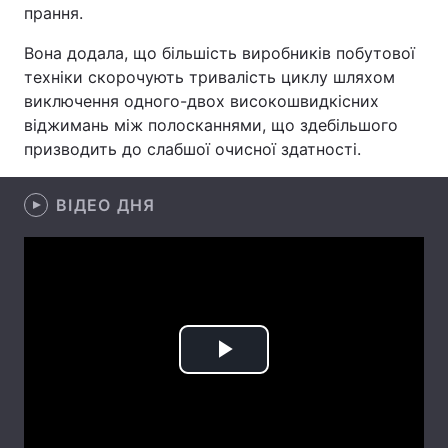
прання.
Лонгріди
Вона додала, що більшість виробників побутової
техніки скорочують тривалість циклу шляхом
Відео з Youtube
Статті
виключення одного-двох високошвидкісних
віджимань між полосканнями, що здебільшого
Інтерв'ю
Думки
призводить до слабшої очисної здатності.
Архів
Вакансії
ВІДЕО ДНЯ
Контакти
Послуги
Play
Video