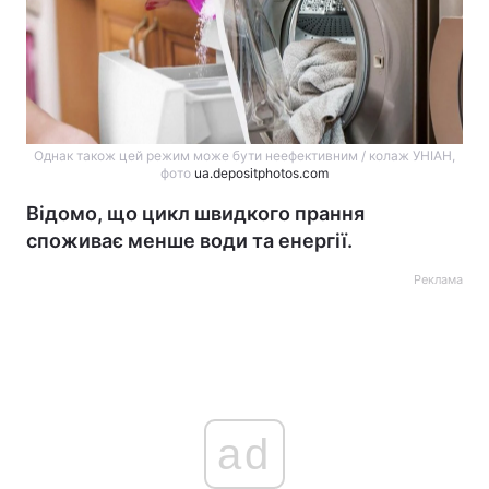
Однак також цей режим може бути неефективним / колаж УНІАН,
фото
ua.depositphotos.com
Відомо, що цикл швидкого прання
споживає менше води та енергії.
Реклама
ad