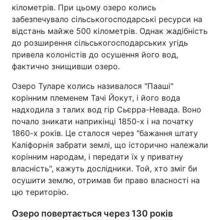
кілометрів. При цьому озеро колись
забезпечувало сільськогосподарські ресурси на
відстань майже 500 кілометрів. Однак жадібність
до розширення сільськогосподарських угідь
привела колоністів до осушення його вод,
фактично знищивши озеро.
Озеро Туларе колись називалося "Пааші"
корінним племенем Тачі Йокут, і його вода
надходила з талих вод гір Сьєрра-Невада. Воно
почало зникати наприкінці 1850-х і на початку
1860-х років. Це сталося через "бажання штату
Каліфорнія забрати землі, що історично належали
корінним народам, і передати їх у приватну
власність", кажуть дослідники. Той, хто зміг би
осушити землю, отримав би право власності на
цю територію.
Озеро повертається через 130 років