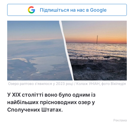
Підпишіться на нас в Google
Озеро раптово з'явилося у 2023 році / Колаж УНІАН, фото Вікіпедія
У XIX столітті воно було одним із
найбільших прісноводних озер у
Сполучених Штатах.
Реклама