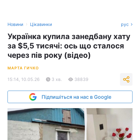
›
Новини
Цікавинки
рус
Українка купила занедбану хату
за $5,5 тисячі: ось що сталося
через пів року (відео)
МАРТА ГИЧКО
15:14, 10.05.26
3 хв.
38839
Підпишіться на нас в Google