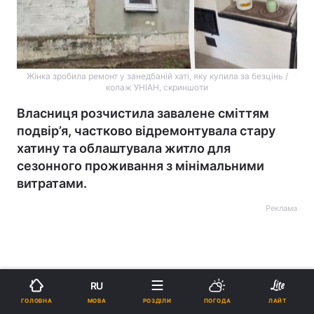
Жінка зробила ремонт у занедбаній хаті, яку купила за безцінь /
колаж УНІАН, скриншоти
Власниця розчистила завалене сміттям
подвір’я, частково відремонтувала стару
хатину та облаштувала житло для
сезонного проживання з мінімальними
витратами.
Реклама
RU
МОВА
ГОЛОВНА
РОЗДІЛИ
ПОГОДА
ЛАЙТ