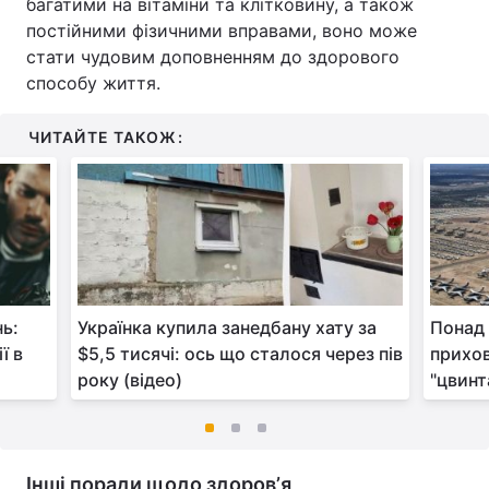
багатими на вітаміни та клітковину, а також
постійними фізичними вправами, воно може
стати чудовим доповненням до здорового
способу життя.
ЧИТАЙТЕ ТАКОЖ:
нь:
Українка купила занедбану хату за
Понад 
ї в
$5,5 тисячі: ось що сталося через пів
прихов
року (відео)
"цвинт
Інші поради щодо здоровʼя