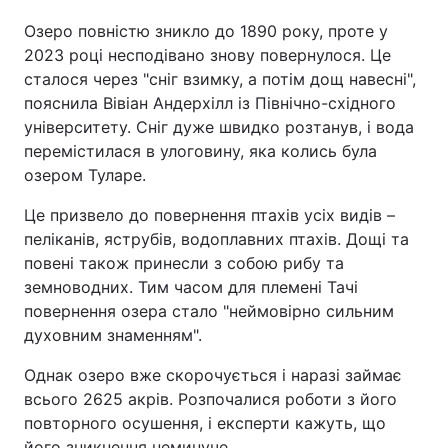
Озеро повністю зникло до 1890 року, проте у
2023 році несподівано знову повернулося. Це
сталося через "сніг взимку, а потім дощ навесні",
пояснила Вівіан Андерхілл із Північно-східного
університету. Сніг дуже швидко розтанув, і вода
перемістилася в улоговину, яка колись була
озером Туларе.
Це призвело до повернення птахів усіх видів –
пеліканів, яструбів, водоплавних птахів. Дощі та
повені також принесли з собою рибу та
земноводних. Тим часом для племені Тачі
повернення озера стало "неймовірно сильним
духовним знаменням".
Однак озеро вже скорочується і наразі займає
всього 2625 акрів. Розпочалися роботи з його
повторного осушення, і експерти кажуть, що
його зникнення неминуче.