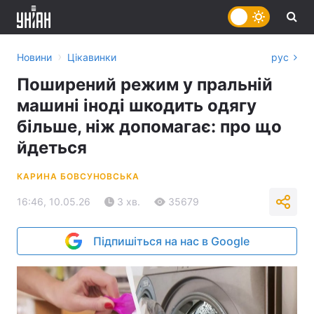
›
Новини
Цікавинки
рус
Поширений режим у пральній
машині іноді шкодить одягу
більше, ніж допомагає: про що
йдеться
КАРИНА БОВСУНОВСЬКА
16:46, 10.05.26
3 хв.
35679
Підпишіться на нас в Google