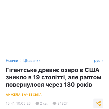
›
Новини
Цікавинки
рус
Гігантське древнє озеро в США
зникло в 19 столітті, але раптом
повернулося через 130 років
АНЖЕЛА БАЧЕВСЬКА
15:41, 10.05.26
2 хв.
24827