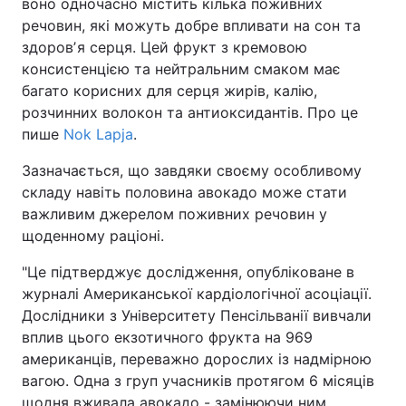
воно одночасно містить кілька поживних
речовин, які можуть добре впливати на сон та
здоровʼя серця. Цей фрукт з кремовою
консистенцією та нейтральним смаком має
багато корисних для серця жирів, калію,
розчинних волокон та антиоксидантів. Про це
пише
Nok Lapja
.
Зазначається, що завдяки своєму особливому
складу навіть половина авокадо може стати
важливим джерелом поживних речовин у
щоденному раціоні.
"Це підтверджує дослідження, опубліковане в
журналі Американської кардіологічної асоціації.
Дослідники з Університету Пенсільванії вивчали
вплив цього екзотичного фрукта на 969
американців, переважно дорослих із надмірною
вагою. Одна з груп учасників протягом 6 місяців
щодня вживала авокадо - замінюючи ним