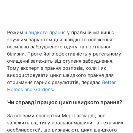
Головна
Війна
Режим
швидкого прання
у пральній машині є
Україна
Політика
зручним варіантом для швидкого освіження
несильно забрудненого одягу та постільної
Економіка
Світ
білизни. Проте його ефективність у ретельному
очищенні залежить від ступеня забруднення.
Спорт
Наука
Тому експерт з прання розповів, коли і як
використовувати цикл швидкого прання для
Техно і зв'язок
Лайт
отримання гарних результатів, передає
Better
Homes and Gardens
.
Зброя
Інциденти
Чи справді працює цикл швидкого прання?
Здоров'я
Туризм
За словами експертки Мері Гагліарді, все
Цікавинки
Погода
залежить від типу пральної машини та технічних
особливостей, що визначають цикл швидкого
Екологія
Регіони