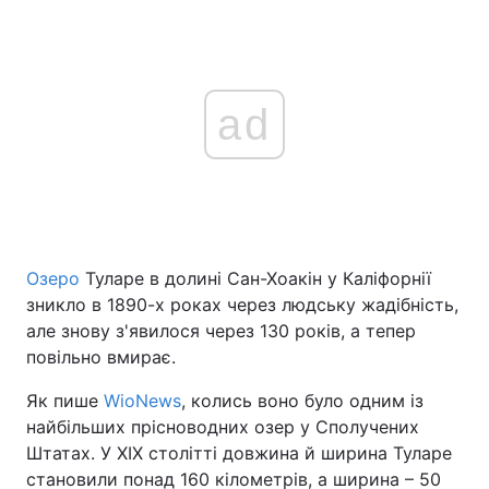
ad
Озеро
Туларе в долині Сан-Хоакін у Каліфорнії
зникло в 1890-х роках через людську жадібність,
але знову з'явилося через 130 років, а тепер
повільно вмирає.
Як пише
WioNews
, колись воно було одним із
найбільших прісноводних озер у Сполучених
Штатах. У XIX столітті довжина й ширина Туларе
становили понад 160 кілометрів, а ширина – 50