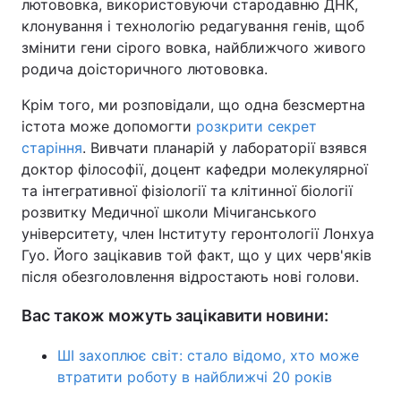
лютововка, використовуючи стародавню ДНК,
клонування і технологію редагування генів, щоб
змінити гени сірого вовка, найближчого живого
родича доісторичного лютововка.
Крім того, ми розповідали, що одна безсмертна
істота може допомогти
розкрити секрет
старіння
. Вивчати планарій у лабораторії взявся
доктор філософії, доцент кафедри молекулярної
та інтегративної фізіології та клітинної біології
розвитку Медичної школи Мічиганського
університету, член Інституту геронтології Лонхуа
Гуо. Його зацікавив той факт, що у цих черв'яків
після обезголовлення відростають нові голови.
Вас також можуть зацікавити новини:
ШІ захоплює світ: стало відомо, хто може
втратити роботу в найближчі 20 років