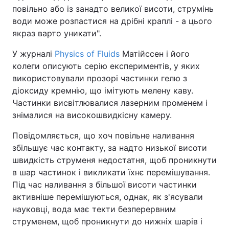
повільно або із занадто великої висоти, струмінь
Тема оформлення
води може розпастися на дрібні краплі - а цього
якраз варто уникати".
У журналі
Physics of Fluids
Матійссен і його
колеги описують серію експериментів, у яких
використовували прозорі частинки гелю з
діоксиду кремнію, що імітують мелену каву.
Частинки висвітлювалися лазерним променем і
знімалися на високошвидкісну камеру.
Повідомляється, що хоч повільне наливання
збільшує час контакту, за надто низької висоти
швидкість струменя недостатня, щоб проникнути
в шар частинок і викликати їхнє перемішування.
Під час наливання з більшої висоти частинки
активніше перемішуються, однак, як з'ясували
науковці, вода має текти безперервним
струменем, щоб проникнути до нижніх шарів і