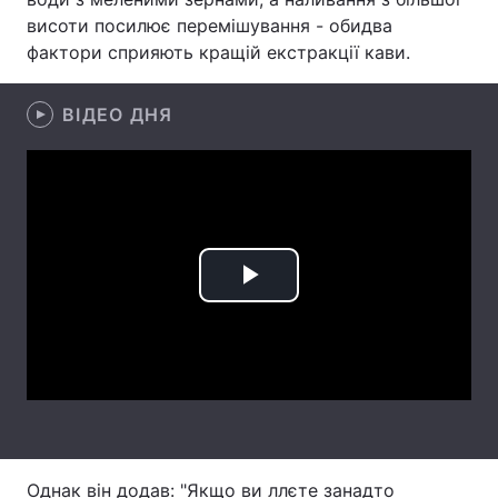
висоти посилює перемішування - обидва
Лонгріди
фактори сприяють кращій екстракції кави.
Відео з Youtube
Статті
ВІДЕО ДНЯ
Інтерв'ю
Думки
Архів
Вакансії
Контакти
Play
Послуги
Video
Однак він додав: "Якщо ви ллєте занадто