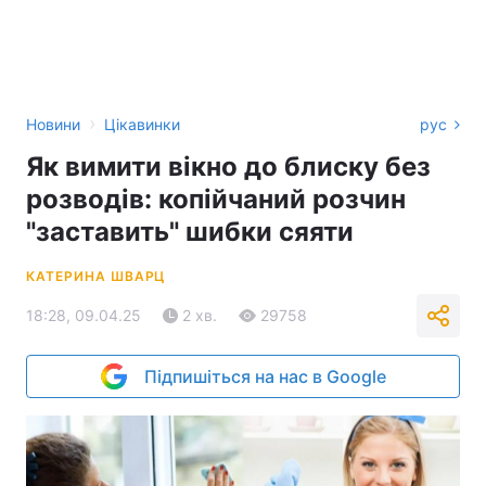
›
Новини
Цікавинки
рус
Як вимити вікно до блиску без
розводів: копійчаний розчин
"заставить" шибки сяяти
КАТЕРИНА ШВАРЦ
18:28, 09.04.25
2 хв.
29758
Підпишіться на нас в Google