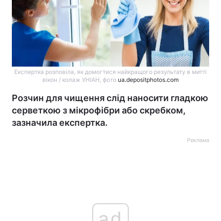
Експертка розповіла, як домогтися найкращого результату в митті
вікон / колаж УНІАН, фото
ua.depositphotos.com
Розчин для чищення слід наносити гладкою
серветкою з мікрофібри або скребком,
зазначила експертка.
Реклама
ad