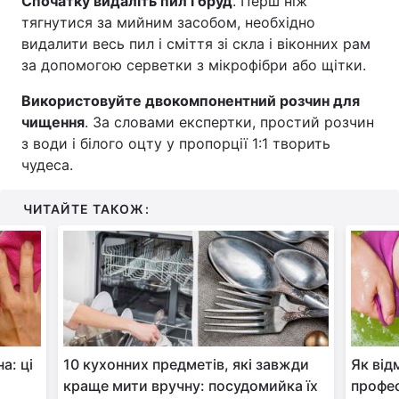
Спочатку видаліть пил і бруд
. Перш ніж
тягнутися за мийним засобом, необхідно
видалити весь пил і сміття зі скла і віконних рам
за допомогою серветки з мікрофібри або щітки.
Використовуйте двокомпонентний розчин для
чищення
. За словами експертки, простий розчин
з води і білого оцту у пропорції 1:1 творить
чудеса.
ЧИТАЙТЕ ТАКОЖ:
а: ці
10 кухонних предметів, які завжди
Як від
о
краще мити вручну: посудомийка їх
профес