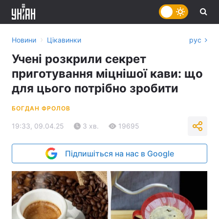
›
Новини
Цікавинки
рус
Учені розкрили секрет
приготування міцнішої кави: що
для цього потрібно зробити
БОГДАН ФРОЛОВ
19:33, 09.04.25
3 хв.
19695
Підпишіться на нас в Google