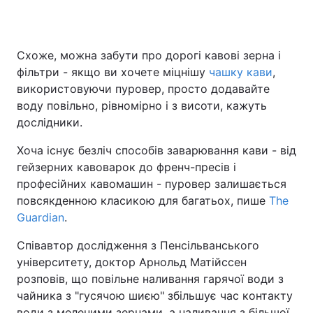
Схоже, можна забути про дорогі кавові зерна і
Головна
Війна
фільтри - якщо ви хочете міцнішу
чашку кави
,
використовуючи пуровер, просто додавайте
Україна
Політика
воду повільно, рівномірно і з висоти, кажуть
дослідники.
Економіка
Світ
Хоча існує безліч способів заварювання кави - від
Спорт
Наука
гейзерних кавоварок до френч-пресів і
професійних кавомашин - пуровер залишається
Техно і зв'язок
Лайт
повсякденною класикою для багатьох, пише
The
Зброя
Інциденти
Guardian
.
Співавтор дослідження з Пенсільванського
Здоров'я
Туризм
університету, доктор Арнольд Матійссен
Цікавинки
Погода
розповів, що повільне наливання гарячої води з
чайника з "гусячою шиєю" збільшує час контакту
Екологія
Регіони
води з меленими зернами, а наливання з більшої