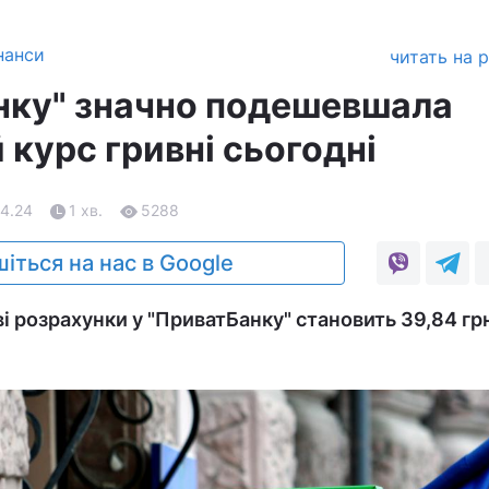
нанси
читать на 
нку" значно подешевшала
 курс гривні сьогодні
04.24
1 хв.
5288
іться на нас в Google
і розрахунки у "ПриватБанку" становить 39,84 грн