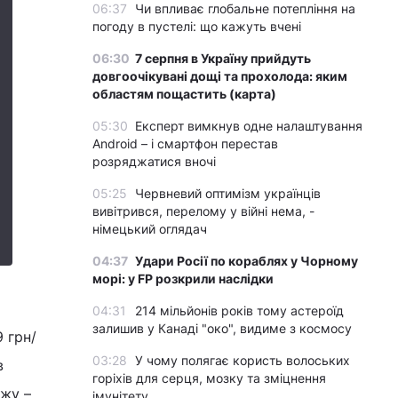
06:37
Чи впливає глобальне потепління на
погоду в пустелі: що кажуть вчені
06:30
7 серпня в Україну прийдуть
довгоочікувані дощі та прохолода: яким
областям пощастить (карта)
05:30
Експерт вимкнув одне налаштування
Android – і смартфон перестав
розряджатися вночі
05:25
Червневий оптимізм українців
вивітрився, перелому у війні нема, -
німецький оглядач
04:37
Удари Росії по кораблях у Чорному
морі: у FP розкрили наслідки
04:31
214 мільйонів років тому астероїд
залишив у Канаді "око", видиме з космосу
9 грн/
03:28
У чому полягає користь волоських
в
горіхів для серця, мозку та зміцнення
ажу –
імунітету