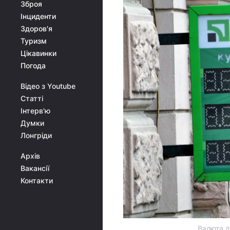
Зброя
Інциденти
Здоров'я
Туризм
Цікавинки
Погода
Відео з Youtube
Статті
Інтерв'ю
Думки
Лонгріди
Архів
Вакансії
Контакти
Валюта д