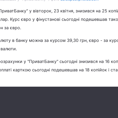
ПриватБанку" у вівторок, 23 квітня, знизився на 25 копі
олар. Курс євро у фінустанові сьогодні подешевшав так
н за євро.
юту в банку можна за курсом 39,30 грн, євро - за кур
 валюти.
розрахунки у "ПриватБанку" сьогодні знизився на 16 коп
 оплаті карткою сьогодні подешевшав на 18 копійок і ст