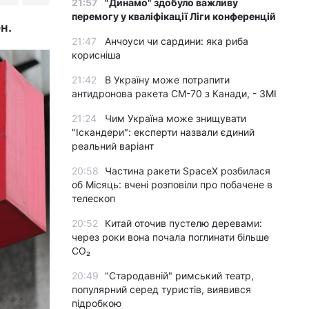
21:57
"Динамо" здобуло важливу
перемогу у кваліфікації Ліги конференцій
н.
21:47
Анчоуси чи сардини: яка риба
корисніша
21:42
В Україну може потрапити
антидронова ракета CM-70 з Канади, - ЗМІ
21:24
Чим Україна може знищувати
"Іскандери": експерти назвали єдиний
реальний варіант
20:58
Частина ракети SpaceX розбилася
об Місяць: вчені розповіли про побачене в
телескоп
20:52
Китай оточив пустелю деревами:
через роки вона почала поглинати більше
CO₂
20:49
"Стародавній" римський театр,
популярний серед туристів, виявився
підробкою