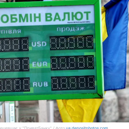
ешевшає у "ПриватБанку" / фото
ua.depositphotos.com