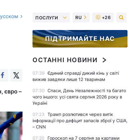
русском
RU
+26
ПОСЛУГИ
ПІДТРИМАЙТЕ НАС
ОСТАННІ НОВИНИ
07:39
Єдиний справді дикий кінь у світі
вижив завдяки лише 12 тваринам
07:30
Спаси, День Незалежності та багато
, євро –
чого іншого: усі свята серпня 2026 року в
Україні
07:23
Трамп розлютився через витік
інформації про дефіцит запасів зброї у США,
– CNN
07:20
Гороскоп на 7 серпня за картами