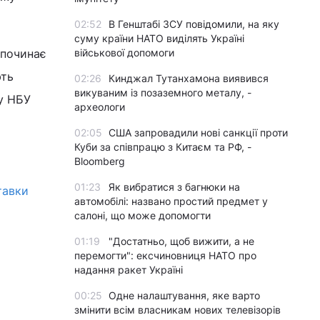
02:52
В Генштабі ЗСУ повідомили, на яку
суму країни НАТО виділять Україні
починає
військової допомоги
ють
02:26
Кинджал Тутанхамона виявився
викуваним із позаземного металу, -
му НБУ
археологи
02:05
США запровадили нові санкції проти
Куби за співпрацю з Китаєм та РФ, -
Bloomberg
01:23
Як вибратися з багнюки на
ставки
автомобілі: названо простий предмет у
салоні, що може допомогти
01:19
"Достатньо, щоб вижити, а не
перемогти": ексчиновниця НАТО про
надання ракет Україні
00:25
Одне налаштування, яке варто
змінити всім власникам нових телевізорів