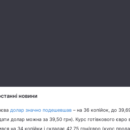
 останні новини
иєва
долар значно подешевшав
– на 36 копійок, до 39,6
ати долар можна за 39,50 грн). Курс готівкового євро 
ився на 34 копійки і складає 42,75 грн/євро (курс прод