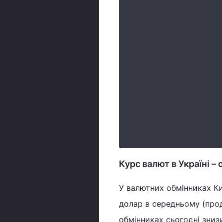
Курс валют в Україні –
У валютних обмінниках К
долар в середньому (прод
обмінниках сьогодні зниз