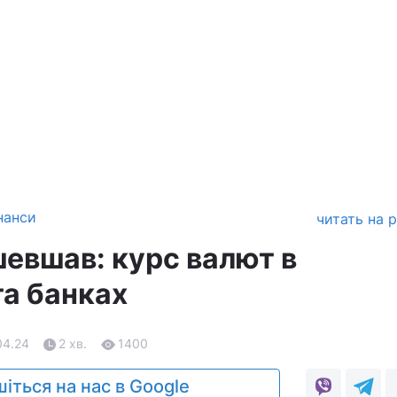
нанси
читать на 
евшав: курс валют в
та банках
04.24
2 хв.
1400
іться на нас в Google