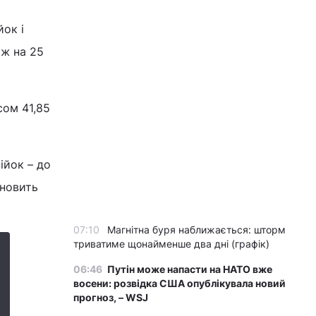
йок і
ож на 25
сом 41,85
ійок – до
ановить
07:10
Магнітна буря наближається: шторм
триватиме щонайменше два дні (графік)
06:46
Путін може напасти на НАТО вже
восени: розвідка США опублікувала новий
прогноз, – WSJ