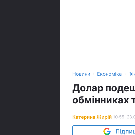
›
›
Новини
Економіка
Фі
Долар подеш
обмінниках 
Катерина Жирій
10:55, 23.
Підпиш