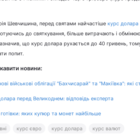
рія Шевчишина, перед святами найчастіше
курс долара
 готуючись до святкування, більше витрачають і обміню
зазначив, що курс долара рухається до 40 гривень, то
ти попит.
кавити новини:
 нові військові облігації "Бахчисарай" та "Макіївка": які 
долара перед Великоднем: відповідь експерта
 готівки: яких купюр та монет найбільше
вні
курс євро
курс долара
курс валют