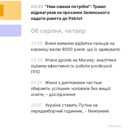
00:22
"Нам самим потрібні": Трамп
відреагував на прохання Зеленського
надати ракети до Patriot
06 серпня, четвер
23:58
Вчені виявили відбитки пальців на
кераміці віком 8000 років: що їх здивувало
23:39
Атака дронів на Москву: аналітики
оцінили ефективність роботи російської
ППО
23:24
Жінки з дипломами частіше
обирають успішних чоловіків без вищої
освіти, – дослідження
23:07
Україна ставить Путіна на
передвиборчий годинник, - Newsweek
Реклама