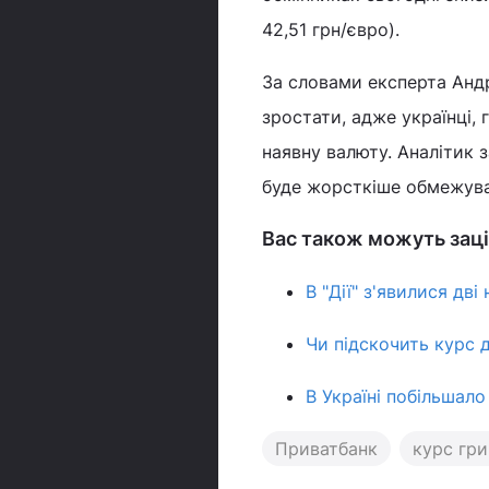
42,51 грн/євро).
За словами експерта Анд
зростати, адже українці,
наявну валюту. Аналітик 
буде жорсткіше обмежува
Вас також можуть заці
В "Дії" з'явилися дві
Чи підскочить курс 
В Україні побільшало
Приватбанк
курс гри