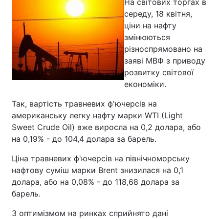
На світових торгах в
середу, 18 квітня,
ціни на нафту
змінюються
різноспрямовано на
заяві МВФ з приводу
розвитку світової
економіки.
Так, вартість травневих ф'ючерсів на
американську легку нафту марки WTI (Light
Sweet Crude Oil) вже виросла на 0,2 долара, або
на 0,19% - до 104,4 долара за барель.
Ціна травневих ф'ючерсів на північноморську
нафтову суміш марки Brent знизилася на 0,1
долара, або на 0,08% - до 118,68 долара за
барель.
З оптимізмом на ринках сприйнято дані