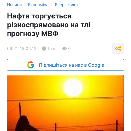
›
›
Новини
Економіка
Енергетика
Нафта торгується
різноспрямовано на тлі
прогнозу МВФ
09:21, 18.04.12
1 хв.
0
Підпишіться на нас в Google