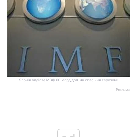
Японія виділяє МВФ 60 млрд дол. на спасіння єврозони
Реклама