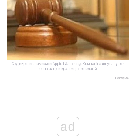
Суд вирішив помирити Аpple і Samsung. Компанії звинувачують
одна одну в крадіжці технологій
Реклама
ad