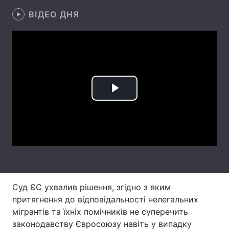
ВІДЕО ДНЯ
Лонгріди
Відео з Youtube
Статті
Інтерв'ю
Думки
Архів
Вакансії
Play
Контакти
Video
Послуги
Суд ЄС ухвалив рішення, згідно з яким
притягнення до відповідальності нелегальних
мігрантів та їхніх помічників не суперечить
законодавству Євросоюзу навіть у випадку