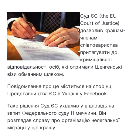
Суд ЄС (the EU
Court of Justice)
Головна
Війна
дозволив країнам-
членам
Україна
Політика
співтовариства
притягувати до
Економіка
Світ
кримінальної
Спорт
Наука
відповідальності осіб, які отримали Шенгенські
візи обманним шляхом.
Техно і зв'язок
Лайт
Повідомлення про це міститься на сторінці
Зброя
Інциденти
Представництва ЄС в Україні у Facebook.
Таке рішення Суд ЄС ухвалив у відповідь на
Здоров'я
Туризм
запит Федерального суду Німеччини. Він
Цікавинки
Погода
розглядав справу про організацію нелегальної
міграції у цю країну.
Екологія
Регіони