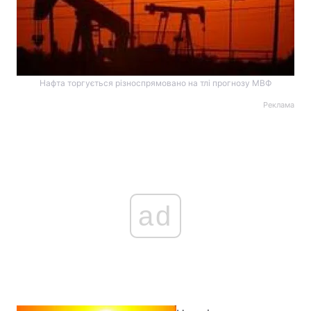
Нафта торгується різноспрямовано на тлі прогнозу МВФ
Реклама
ad