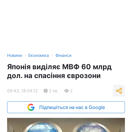
›
›
Новини
Економіка
Фінанси
Японія виділяє МВФ 60 млрд
дол. на спасіння єврозони
09:43, 18.04.12
2 хв.
2
Підпишіться на нас в Google