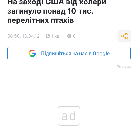
На заході США від холери
загинуло понад 10 тис.
перелітних птахів
08:50, 18.04.12
1 хв.
0
Підпишіться на нас в Google
Реклама
ad