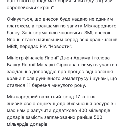
валютного фонду має сприяти виходу з кризи
європейських країн".
Очікується, що внесок буде надано не єдиним
платежем, а траншами по запиту Міжнародного
банку. За інформацією японських ЗМІ, внесок
Японії стане найбільшим серед всіх країн-членів
МВФ, передає РІА "Новости".
Міністр фінансів Японії Дзюн Адзума і голова
Банку Японії Масаакі Сіракава візьмуть участь в
засіданні з доповіддю про процес відновлення
країни після руйнівного землетрусу і цунамі, що
сталися 11 березня минулого року.
Міжнародний валютний фонд 17 квітня
знизив свою оцінку щодо збільшення ресурсів і
має намір залучити додатково 400 мільярдів
доларів замість запланованих раніше 500
мільярдів доларів.