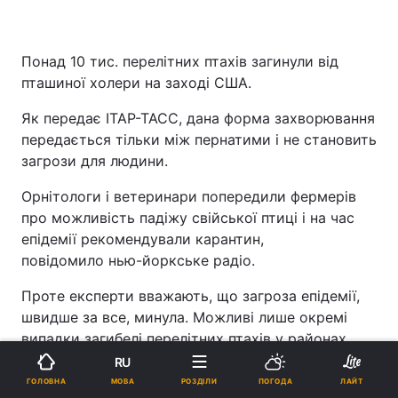
Понад 10 тис. перелітних птахів загинули від
пташиної холери на заході США.
Як передає ІТАР-ТАСС, дана форма захворювання
передається тільки між пернатими і не становить
загрози для людини.
Орнітологи і ветеринари попередили фермерів
про можливість падіжу свійської птиці і на час
епідемії рекомендували карантин,
повідомило нью-йоркське радіо.
Проте експерти вважають, що загроза епідемії,
швидше за все, минула. Можливі лише окремі
випадки загибелі перелітних птахів у районах
боліт і лісових озер, де вони гніздяться в
RU
шлюбний період навесні. Цю територію площею
МОВА
ГОЛОВНА
РОЗДІЛИ
ПОГОДА
ЛАЙТ