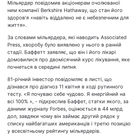
Мільярдер повідомив акціонерам очолюваної
ним компанії Berkshire Hathaway, що стан його
здоров'я «навіть віддалено не є небезпечним для
життя».
За словами мільярдера, які наводить Associated
Press, хворобу було виявлено ​​у нього в ранній
стадії. Баффетт заявляє, що він і його лікарі
домовилися про двомісячний курс лікування, яке
почнеться в середині липня.
81-річний інвестор повідомляє в листі, що
дізнався про діагноз 11 квітня в ході рутинного
тесту. «Я почуваю себе чудово. Я енергійний на
всі 100% », - підкреслив Баффет, статки якого, за
даними журналу Forbes, оцінюється в 44 млрд
дол, завдяки чому він займає другий рядок у
списку найбагатших американців і третю позицію
у всесвітньому рейтингу мільярдерів.