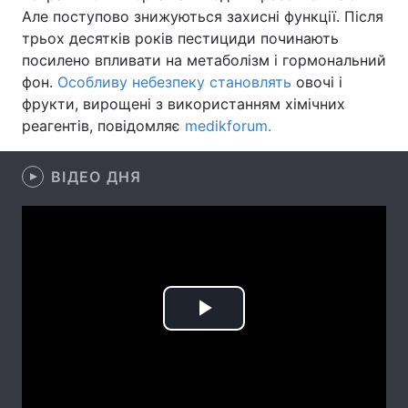
Але поступово знижуються захисні функції. Після
Лонгріди
трьох десятків років пестициди починають
посилено впливати на метаболізм і гормональний
фон.
Особливу небезпеку становлять
овочі і
Відео з Youtube
Статті
фрукти, вирощені з використанням хімічних
реагентів, повідомляє
medikforum.
Інтерв'ю
Думки
Архів
Вакансії
ВІДЕО ДНЯ
Контакти
Послуги
Play
Video