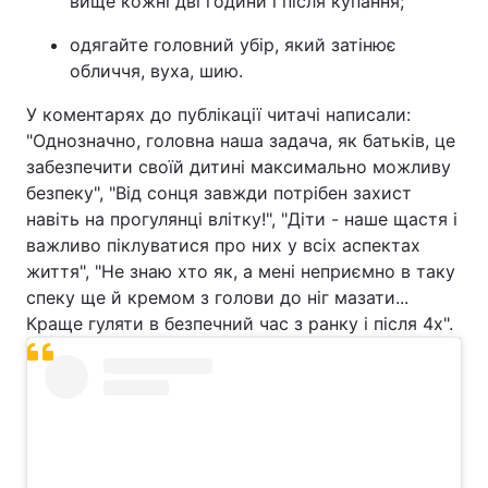
вище кожні дві години і після купання;
одягайте головний убір, який затінює
обличчя, вуха, шию.
У коментарях до публікації читачі написали:
"Однозначно, головна наша задача, як батьків, це
забезпечити своїй дитині максимально можливу
безпеку", "Від сонця завжди потрібен захист
навіть на прогулянці влітку!", "Діти - наше щастя і
важливо піклуватися про них у всіх аспектах
життя", "Не знаю хто як, а мені неприємно в таку
спеку ще й кремом з голови до ніг мазати...
Краще гуляти в безпечний час з ранку і після 4х".