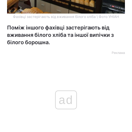
Фахівці застерігають від вживання білого хліба \ Фото УНІАН
Поміж іншого фахівці застерігають від
вживання білого хліба та іншої випічки з
білого борошна.
Реклама
ad