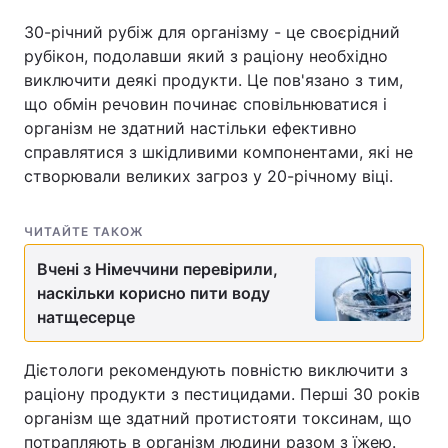
30-річний рубіж для організму - це своєрідний
рубікон, подолавши який з раціону необхідно
виключити деякі продукти. Це пов'язано з тим,
Головна
Війна
що обмін речовин починає сповільнюватися і
організм не здатний настільки ефективно
Україна
Політика
справлятися з шкідливими компонентами, які не
Економіка
Світ
створювали великих загроз у 20-річному віці.
Спорт
Наука
ЧИТАЙТЕ ТАКОЖ
Техно і зв'язок
Лайт
Вчені з Німеччини перевірили,
наскільки корисно пити воду
Зброя
Інциденти
натщесерце
Здоров'я
Туризм
Дієтологи рекомендують повністю виключити з
раціону продукти з пестицидами. Перші 30 років
Цікавинки
Погода
організм ще здатний протистояти токсинам, що
Екологія
Регіони
потрапляють в організм людини разом з їжею.