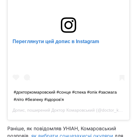
Переглянути цей допис в Instagram
#докторкомаровский #сонце #спека #опік #засмага
#літо #безпеку #здоров'я
Допис, поширений
Доктор Комаровський
(@doctor_komarovskiy)
Раніше, як повідомляв УНІАН, Комаровський
розповів,
як вибрати сонцезахисні окуляри
для