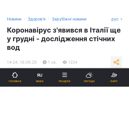
›
›
Новини
Здоров'я
Зарубіжні новини
рус
Коронавірус з'явився в Італії ще
у грудні - дослідження стічних
вод
14:24, 19.06.20
1 хв.
1224
RU
Підпишіться на нас в Google
МОВА
ГОЛОВНА
РОЗДІЛИ
ПОГОДА
ЛАЙТ