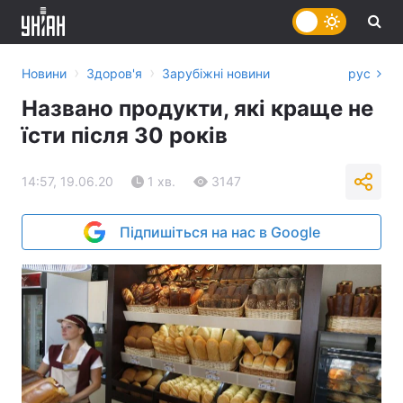
›
›
Новини
Здоров'я
Зарубіжні новини
рус
Названо продукти, які краще не
їсти після 30 років
14:57, 19.06.20
1 хв.
3147
Підпишіться на нас в Google