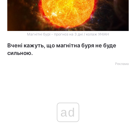
Магнітні бурі - прогноз на 3 дні / колаж УНІАН
Вчені кажуть, що магнітна буря не буде
сильною.
Реклама
ad