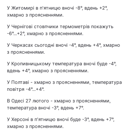
У Житомирі в п'ятницю вночі -8°, вдень +2°,
хмарно з проясненнями.
У Чернігові стовпчики термометрів покажуть
-6°...+2°, хмарно з проясненнями.
У Черкасах сьогодні вночі -4°, вдень +4°, хмарно
з проясненнями.
У Кропивницькому температура вночі буде -4°,
вдень +4°, хмарно з проясненнями.
У Полтаві - хмарно з проясненнями, температура
повітря -4°...+4°.
В Одесі 27 лютого - хмарно з проясненнями,
температура вночі -3°, вдень +7°.
У Херсоні в п'ятницю вночі буде -3°, вдень +7°,
хмарно з проясненнями.