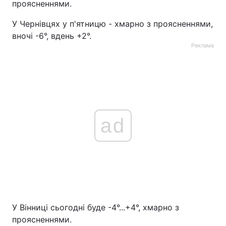
проясненнями.
У Чернівцях у п'ятницю - хмарно з проясненнями,
вночі -6°, вдень +2°.
Реклама
ad
У Вінниці сьогодні буде -4°...+4°, хмарно з
проясненнями.