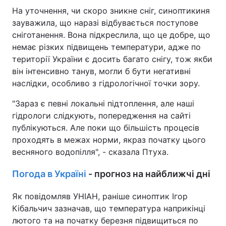
На уточнення, чи скоро зникне сніг, синоптикиня
зауважила, що наразі відбувається поступове
сніготанення. Вона підкреслила, що це добре, що
немає різких підвищень температури, адже по
території України є досить багато снігу, тож якби
він інтенсивно танув, могли б бути негативні
наслідки, особливо з гідрологічної точки зору.
"Зараз є певні локальні підтоплення, але наші
гідрологи слідкують, попередження на сайті
публікуються. Але поки що більшість процесів
проходять в межах норми, якраз початку цього
весняного водопілля", - сказала Птуха.
Погода в Україні
- прогноз на найближчі дні
Як повідомляв УНІАН, раніше синоптик Ігор
Кібальчич зазначав, що температура наприкінці
лютого та на початку березня підвищиться по