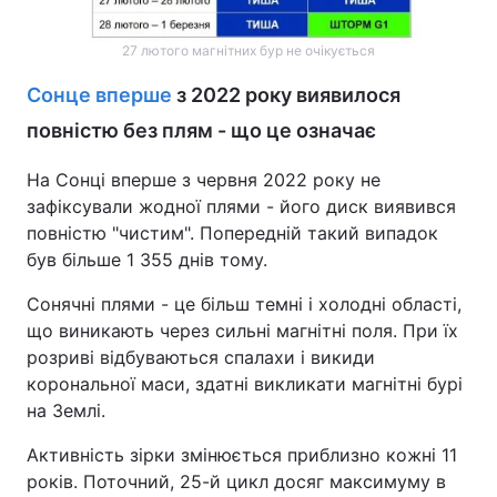
Тема оформлення
27 лютого магнітних бур не очікується
Сонце вперше
з 2022 року виявилося
повністю без плям - що це означає
На Сонці вперше з червня 2022 року не
зафіксували жодної плями - його диск виявився
повністю "чистим". Попередній такий випадок
був більше 1 355 днів тому.
Сонячні плями - це більш темні і холодні області,
що виникають через сильні магнітні поля. При їх
розриві відбуваються спалахи і викиди
корональної маси, здатні викликати магнітні бурі
на Землі.
Активність зірки змінюється приблизно кожні 11
років. Поточний, 25-й цикл досяг максимуму в