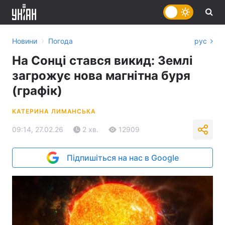
›
Новини
Погода
рус
На Сонці стався викид: Землі
загрожує нова магнітна буря
(графік)
КАТЕРИНА ЛИМАНСЬКА
09:14, 27.02.26
2 хв.
12909
Підпишіться на нас в Google