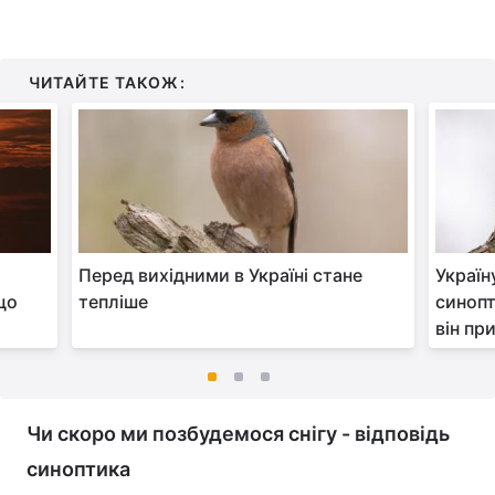
ЧИТАЙТЕ ТАКОЖ:
Перед вихідними в Україні стане
Україн
що
тепліше
синопт
він пр
Чи скоро ми позбудемося снігу - відповідь
синоптика