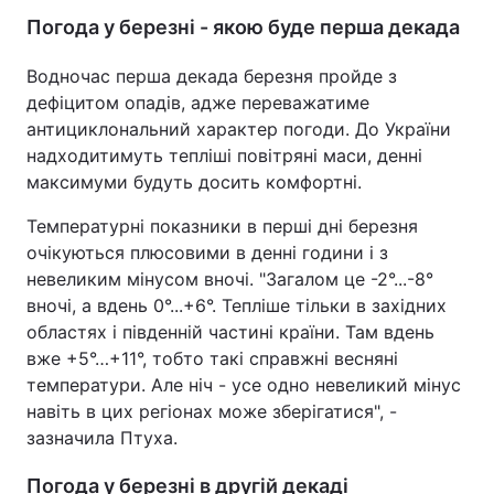
Погода у березні - якою буде перша декада
Водночас перша декада березня пройде з
дефіцитом опадів, адже переважатиме
антициклональний характер погоди. До України
надходитимуть тепліші повітряні маси, денні
максимуми будуть досить комфортні.
Температурні показники в перші дні березня
очікуються плюсовими в денні години і з
невеликим мінусом вночі. "Загалом це -2°...-8°
вночі, а вдень 0°...+6°. Тепліше тільки в західних
областях і південній частині країни. Там вдень
вже +5°…+11°, тобто такі справжні весняні
температури. Але ніч - усе одно невеликий мінус
навіть в цих регіонах може зберігатися", -
зазначила Птуха.
Погода у березні в другій декаді