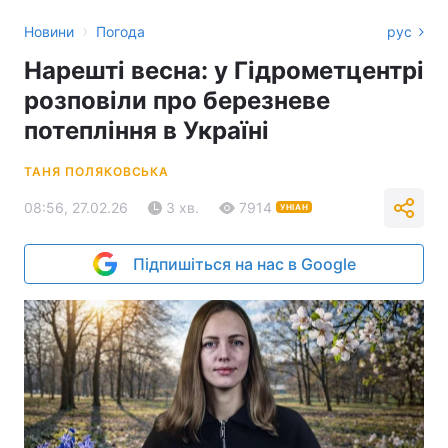
›
Новини
Погода
рус
Нарешті весна: у Гідрометцентрі
розповіли про березневе
потепління в Україні
ТАНЯ ПОЛЯКОВСЬКА
08:56, 27.02.26
3 хв.
7914
УНІАН
Підпишіться на нас в Google