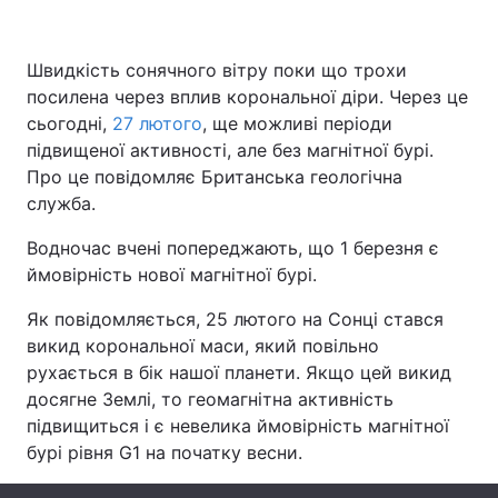
Швидкість сонячного вітру поки що трохи
посилена через вплив корональної діри. Через це
Головна
Війна
сьогодні,
27 лютого
, ще можливі періоди
Україна
Політика
підвищеної активності, але без магнітної бурі.
Про це повідомляє Британська геологічна
Економіка
Світ
служба.
Спорт
Наука
Водночас вчені попереджають, що 1 березня є
ймовірність нової магнітної бурі.
Техно і зв'язок
Лайт
Як повідомляється, 25 лютого на Сонці стався
Зброя
Інциденти
викид корональної маси, який повільно
рухається в бік нашої планети. Якщо цей викид
Здоров'я
Туризм
досягне Землі, то геомагнітна активність
підвищиться і є невелика ймовірність магнітної
Цікавинки
Погода
бурі рівня G1 на початку весни.
Екологія
Регіони