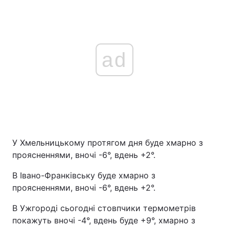
ad
У Хмельницькому протягом дня буде хмарно з
проясненнями, вночі -6°, вдень +2°.
В Івано-Франківську буде хмарно з
проясненнями, вночі -6°, вдень +2°.
В Ужгороді сьогодні стовпчики термометрів
покажуть вночі -4°, вдень буде +9°, хмарно з