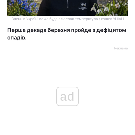
Вдень в Україні веже буде плюсова температура / колаж УНІАН
Перша декада березня пройде з дефіцитом
опадів.
Реклама
ad