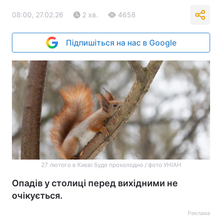
08:00, 27.02.26
2 хв.
4658
Підпишіться на нас в Google
27 лютого в Києві буде прохолодно / фото УНІАН
Опадів у столиці перед вихідними не
очікується.
Реклама