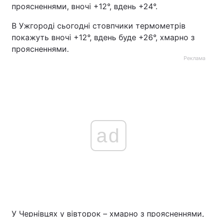
проясненнями, вночі +12°, вдень +24°.
В Ужгороді сьогодні стовпчики термометрів
покажуть вночі +12°, вдень буде +26°, хмарно з
проясненнями.
Реклама
ad
У Чернівцях у вівторок – хмарно з проясненнями,