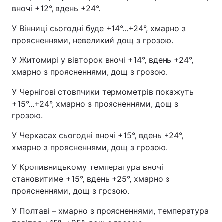
вночі +12°, вдень +24°.
У Вінниці сьогодні буде +14°...+24°, хмарно з
проясненнями, невеликий дощ з грозою.
У Житомирі у вівторок вночі +14°, вдень +24°,
хмарно з проясненнями, дощ з грозою.
У Чернігові стовпчики термометрів покажуть
+15°...+24°, хмарно з проясненнями, дощ з
грозою.
У Черкасах сьогодні вночі +15°, вдень +24°,
хмарно з проясненнями, дощ з грозою.
У Кропивницькому температура вночі
становитиме +15°, вдень +25°, хмарно з
проясненнями, дощ з грозою.
У Полтаві – хмарно з проясненнями, температура