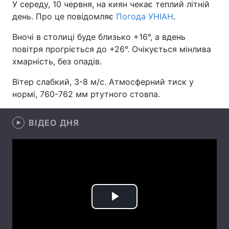
У середу, 10 червня, на киян чекає теплий літній
день. Про це повідомляє
Погода УНІАН
.
Вночі в столиці буде близько +16°, а вдень
Головна
Війна
повітря прогріється до +26°. Очікується мінлива
хмарність, без опадів.
Україна
Політика
Вітер слабкий, 3-8 м/с. Атмосферний тиск у
Економіка
Світ
нормі, 760-762 мм ртутного стовпа.
Спорт
Наука
ВІДЕО ДНЯ
Техно і зв'язок
Лайт
Зброя
Інциденти
Здоров'я
Туризм
Цікавинки
Погода
Play
Екологія
Регіони