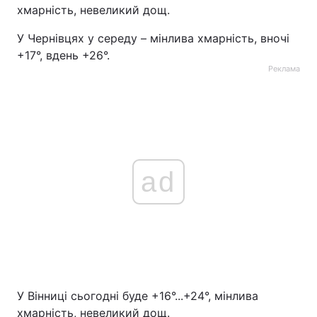
хмарність, невеликий дощ.
У Чернівцях у середу – мінлива хмарність, вночі
+17°, вдень +26°.
Реклама
ad
У Вінниці сьогодні буде +16°...+24°, мінлива
хмарність, невеликий дощ.