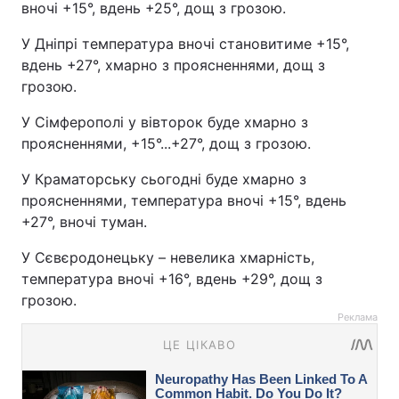
вночі +15°, вдень +25°, дощ з грозою.
У Дніпрі температура вночі становитиме +15°,
вдень +27°, хмарно з проясненнями, дощ з
грозою.
У Сімферополі у вівторок буде хмарно з
проясненнями, +15°...+27°, дощ з грозою.
У Краматорську сьогодні буде хмарно з
проясненнями, температура вночі +15°, вдень
+27°, вночі туман.
У Сєвєродонецьку – невелика хмарність,
температура вночі +16°, вдень +29°, дощ з
грозою.
Реклама