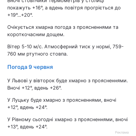
Вночі стовпчики термометрів у столиці
покажуть +16°, а вдень повітря прогріється до
+19°...+20°.
Очікується хмарна погода з проясненнями та
короткочасним дощем.
Вітер 5-10 м/с. Атмосферний тиск у нормі, 759-
760 мм ртутного стовпа.
Погода 9 червня
У Львові у вівторок буде хмарно з проясненнями.
Вночі +12°, вдень +26°.
У Луцьку буде хмарно з проясненнями, вночі
+12°, вдень +24°.
У Рівному сьогодні хмарно з проясненнями, вночі
+13°, вдень +24°.
Реклама