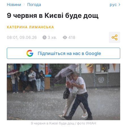
›
Новини
Погода
рус
9 червня в Києві буде дощ
КАТЕРИНА ЛИМАНСЬКА
08:01, 09.06.26
3 хв.
418
Підпишіться на нас в Google
9 червня в Києві буде дощ / фото УНІАН