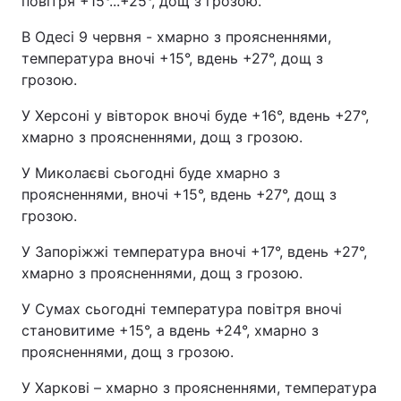
повітря +15°...+25°, дощ з грозою.
В Одесі 9 червня - хмарно з проясненнями,
температура вночі +15°, вдень +27°, дощ з
грозою.
У Херсоні у вівторок вночі буде +16°, вдень +27°,
хмарно з проясненнями, дощ з грозою.
У Миколаєві сьогодні буде хмарно з
проясненнями, вночі +15°, вдень +27°, дощ з
грозою.
У Запоріжжі температура вночі +17°, вдень +27°,
хмарно з проясненнями, дощ з грозою.
У Сумах сьогодні температура повітря вночі
становитиме +15°, а вдень +24°, хмарно з
проясненнями, дощ з грозою.
У Харкові – хмарно з проясненнями, температура