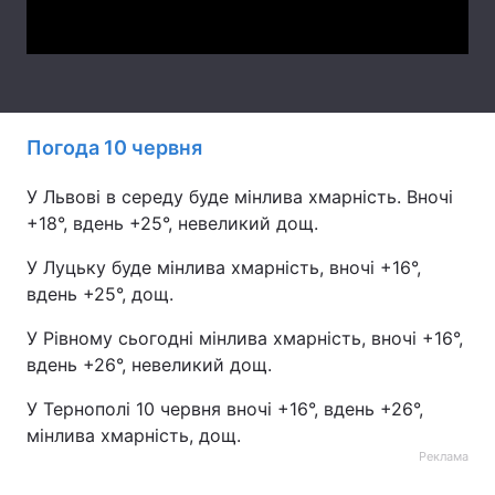
Video
Лонгріди
Відео з Youtube
Статті
Погода 10 червня
Інтерв'ю
Думки
У Львові в середу буде мінлива хмарність. Вночі
Архів
Вакансії
+18°, вдень +25°, невеликий дощ.
Контакти
У Луцьку буде мінлива хмарність, вночі +16°,
вдень +25°, дощ.
Послуги
У Рівному сьогодні мінлива хмарність, вночі +16°,
вдень +26°, невеликий дощ.
У Тернополі 10 червня вночі +16°, вдень +26°,
мінлива хмарність, дощ.
Реклама