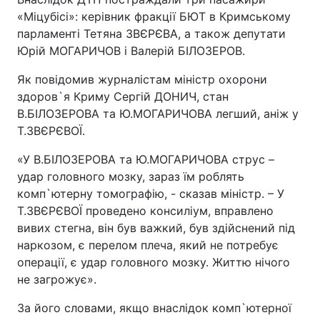
«Міцубісі»: керівник фракції БЮТ в Кримському
парламенті Тетяна ЗВЄРЄВА, а також депутати
Юрій МОГАРИЧОВ і Валерій БІЛОЗЕРОВ.
Як повідомив журналістам міністр охорони
здоров`я Криму Сергій ДОНИЧ, стан
В.БІЛОЗЕРОВА та Ю.МОГАРИЧОВА легший, аніж у
Т.ЗВЄРЄВОЇ.
«У В.БІЛОЗЕРОВА та Ю.МОГАРИЧОВА струс –
удар головного мозку, зараз їм роблять
комп`ютерну томографію, - сказав міністр. – У
Т.ЗВЄРЄВОЇ проведено консиліум, вправлено
вивих стегна, він був важкий, був здійснений під
наркозом, є перелом плеча, який не потребує
операції, є удар головного мозку. Життю нічого
не загрожує».
За його словами, якщо внаслідок комп`ютерної