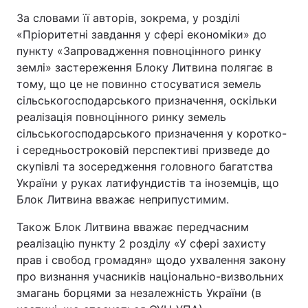
За словами її авторів, зокрема, у розділі
Лонгріди
«Пріоритетні завдання у сфері економіки» до
пункту «Запровадження повноцінного ринку
Відео з Youtube
Статті
землі» застереження Блоку Литвина полягає в
тому, що це не повинно стосуватися земель
Інтерв'ю
Думки
сільськогосподарського призначення, оскільки
реалізація повноцінного ринку земель
Архів
Вакансії
сільськогосподарського призначення у коротко-
і середньостроковій перспективі призведе до
Контакти
скупівлі та зосередження головного багатства
України у руках латифундистів та іноземців, що
Послуги
Блок Литвина вважає неприпустимим.
Також Блок Литвина вважає передчасним
реалізацію пункту 2 розділу «У сфері захисту
прав і свобод громадян» щодо ухвалення закону
про визнання учасників національно-визвольних
змагань борцями за незалежність України (в