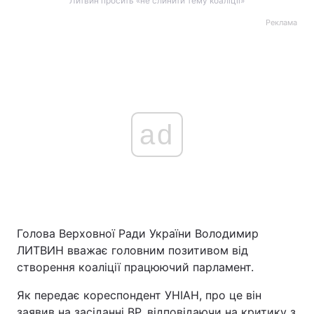
Литвин просить «не слинити тему коаліції»
Реклама
ad
Голова Верховної Ради України Володимир
ЛИТВИН вважає головним позитивом від
створення коаліції працюючий парламент.
Як передає кореспондент УНІАН, про це він
заявив на засіданні ВР, відповідаючи на критику з