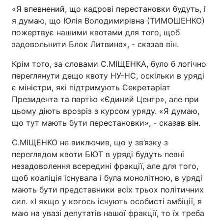
«Я впевнений, що кадрові перестановки будуть, і
я думаю, що Юлія Володимирівна (ТИМОШЕНКО)
пожертвує нашими квотами для того, щоб
задовольнити Блок Литвина», - сказав він.
Крім того, за словами С.МІЩЕНКА, було б логічно
переглянути дещо квоту НУ-НС, оскільки в уряді
є міністри, які підтримують Секретаріат
Президента та партію «Єдиний Центр», але при
цьому діють врозріз з курсом уряду. «Я думаю,
що тут мають бути перестановки», - сказав він.
С.МІЩЕНКО не виключив, що у зв’язку з
переглядом квоти БЮТ в уряді будуть певні
незадоволення всередині фракції, але для того,
щоб коаліція існувала і була монолітною, в уряді
мають бути представники всіх трьох політичних
сил. «І якщо у когось існують особисті амбіції, я
маю на увазі депутатів нашої фракції, то їх треба