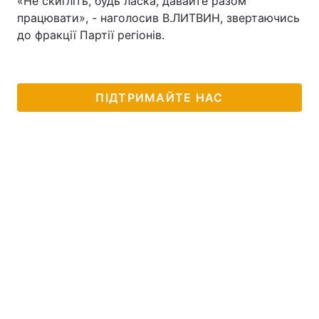
«Не скигліть, будь ласка, давайте разом
працювати», - наголосив В.ЛИТВИН, звертаючись
до фракції Партії регіонів.
ПІДТРИМАЙТЕ НАС