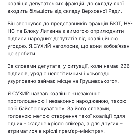
коаліція депутатських фракцій, до складу якої
входить більшість від складу Верховної Ради.
Він звернувся до представників фракцій БЮТ, НУ-
НС та Блоку Литвина з вимогою оприлюднити
підписи народних депутатів під коаліційною
угодою. Я.СУХИЙ наголосив, що вони зобов’язані
це зробити.
За словами депутата, у ситуації, коли немає 226
підписів, уряд є нелегітимним і «сьогодні
узурповано займає місце на Грушевського».
Я.СУХИЙ назвав коаліцію «незаконно
проголошеною і незаконно народженою, такою
собі байстрюкуватою». За його словами,
головною метою створення такої коаліції «для
одних - жадане крісло спікера, а для других –
втриматися в кріслі прем’єр-міністра».