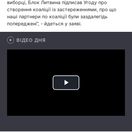
виборці, Блок Литвина підписав Угоду про
створення коаліції із застереженнями, про що
наші партнери по коаліції були заздалегідь
попереджені”, - йдеться у заяві.
Головна
Війна
Україна
Політика
ВІДЕО ДНЯ
Економіка
Світ
Спорт
Наука
Техно і зв'язок
Лайт
Play
Зброя
Інциденти
Video
Здоров'я
Туризм
Цікавинки
Погода
Екологія
Регіони