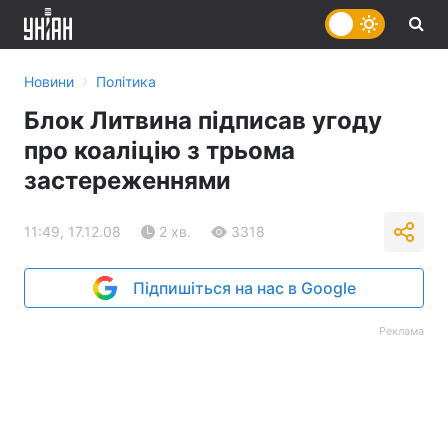
›
Новини
Політика
Блок Литвина підписав угоду
про коаліцію з трьома
застереженнями
11:49, 17.12.08
2 хв.
3318
Підпишіться на нас в Google
Реклама