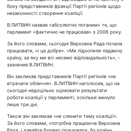
боку представників фракції Партії регіонів щодо
незаконності створення коаліції.
В.ЛИТВИН назвав «абсолютно поганим» те, що
парламент «фактично не працював» з 2006 року.
За його словами, сьогодні Верховна Рада почала
працювати, «і це добре». «Ми підхопили падаючу
країну, за яку ми всі несемо відповідальність», -
зазначив В.ЛИТВИН.
Він закликав представників Партії регіонів «не
втрачати обличчя». В.ЛИТВИН наголосив, що на
сьогодні недоцільно оцінювати результати
роботи коаліції у парламенті, оскільки минуло
лише три дні.
Також він закликав «не слинити тему коаліції».
За його словами, «потрібна працююча Верховна
Рада, і давайте будемо працювати, бо країна