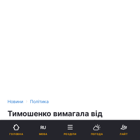
›
Новини
Політика
Тимошенко вимагала від
Пинзеника заяву про відставку?
RU
МОВА
ГОЛОВНА
РОЗДІЛИ
ПОГОДА
ЛАЙТ
10:35, 17.12.08
3 хв.
4113