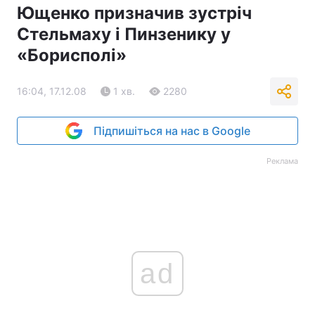
Ющенко призначив зустріч
Стельмаху і Пинзенику у
«Борисполі»
16:04, 17.12.08
1 хв.
2280
Підпишіться на нас в Google
Реклама
ad