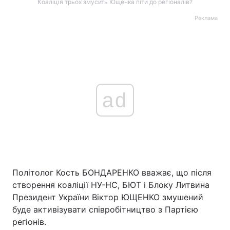
Коаліція трьох змусить Ющенка піти до регіоналів?
Реклама
Головна
Війна
Україна
Політика
Економіка
Світ
ad
Спорт
Наука
Техно і зв'язок
Лайт
Зброя
Інциденти
Політолог Кость БОНДАРЕНКО вважає, що після
Здоров'я
Туризм
створення коаліції НУ-НС, БЮТ і Блоку Литвина
Президент України Віктор ЮЩЕНКО змушений
Цікавинки
Погода
буде активізувати співробітництво з Партією
регіонів.
Екологія
Регіони