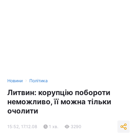
›
Новини
Політика
Литвин: корупцію побороти
неможливо, її можна тільки
очолити
15:52, 17.12.08
1 хв.
3290