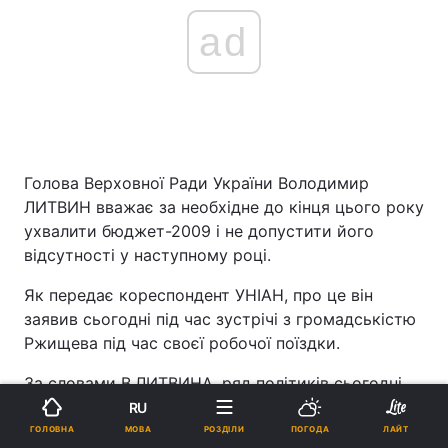
ad
Голова Верховної Ради України Володимир
ЛИТВИН вважає за необхідне до кінця цього року
ухвалити бюджет-2009 і не допустити його
відсутності у наступному році.
Як передає кореспондент УНІАН, про це він
заявив сьогодні під час зустрічі з громадськістю
Ржищева під час своєї робочої поїздки.
За словами В.ЛИТВИНА, ряд політиків сьогодні
виступають за те, аби не ухвалювати бюджет, і
RU
щоб кожен наступний місяць фінансувався на
МОВА
ГОЛОВНА
РОЗДІЛИ
ПОГОДА
ЛАЙТ