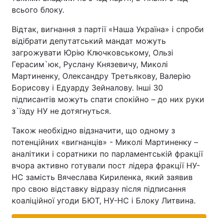
всього блоку.
Відтак, вигнання з партії «Наша Україна» і спроби
відібрати депутатський мандат можуть
загрожувати Юрію Ключковському, Ользі
Герасим`юк, Руслану Князевичу, Миколі
Мартиненку, Олександру Третьякову, Валерію
Борисову і Едуарду Зейналову. Інші 30
підписантів можуть спати спокійно – до них руки
з`їзду НУ не дотягнуться.
Також необхідно відзначити, що одному з
потенційних «вигнанців» - Миколі Мартиненку –
аналітики і соратники по парламентській фракції
вчора активно готували пост лідера фракції НУ-
НС замість Вячеслава Кириленка, який заявив
про свою відставку відразу після підписання
коаліційної угоди БЮТ, НУ-НС і Блоку Литвина.