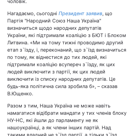
чоловік.
Нагадаємо, сьогодні
Президент заявив
, що
Партія "Народний Союз Наша Україна"
визначиться щодо народних депутатів
України, які підтримали коаліцію з БЮТ і Блоком
Литвина. «Ми на тому тижні проводимо другий
етап з`їзду, і, переконаний, що з`їзд визначиться
по тому, як віднестися до тих людей, які
підтримали коаліцію всупереч з`їзду, як цих
людей виключити з партії, як цих людей
виключити із списку народних депутатів. Це
будь-яка політична сила зробила б», – сказав
В.Ющенко.
Разом з тим, Наша Україна не може навіть
намагатися відібрати мандати у тих членів блоку
НУ-НС, які йшли до парламенту не як
нашоукраїнці, а як члени інших партій. Над
такими владний не з`їзд партії, а тільки з`їзд