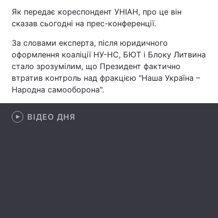
Як передає кореспондент УНІАН, про це він
Лонгріди
сказав сьогодні на прес-конференції.
За словами експерта, після юридичного
Відео з Youtube
Статті
оформлення коаліції НУ-НС, БЮТ і Блоку Литвина
стало зрозумілим, що Президент фактично
Інтерв'ю
Думки
втратив контроль над фракцією "Наша Україна –
Архів
Вакансії
Народна самооборона".
Контакти
ВІДЕО ДНЯ
Послуги