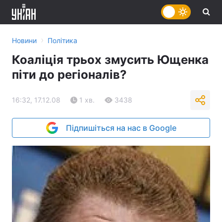
›
Новини
Політика
Коаліція трьох змусить Ющенка
піти до регіоналів?
16:32, 17.12.08
1 хв.
3438
Підпишіться на нас в Google