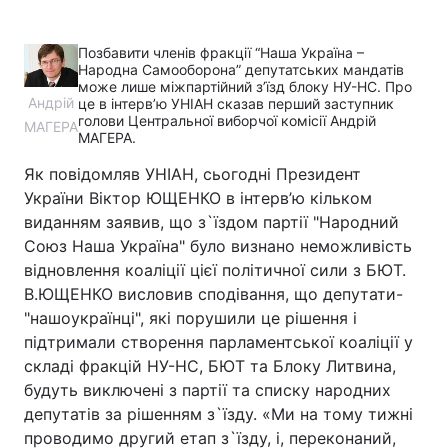
Позбавити членів фракції “Наша Україна –
Народна Самооборона” депутатських мандатів
може лише міжпартійний з’їзд блоку НУ-НС. Про
Андрій
це в інтерв’ю УНІАН сказав перший заступник
голови Центральної виборчої комісії Андрій
МАГЕРА
МАГЕРА.
Як повідомляв УНІАН, сьогодні Президент
України Віктор ЮЩЕНКО в інтерв’ю кільком
виданням заявив, що з`їздом партії "Народний
Союз Наша Україна" було визнано неможливість
відновлення коаліції цієї політичної сили з БЮТ.
В.ЮЩЕНКО висловив сподівання, що депутати-
"нашоукраїнці", які порушили це рішення і
підтримали створення парламентської коаліції у
складі фракцій НУ-НС, БЮТ та Блоку Литвина,
будуть виключені з партії та списку народних
депутатів за рішенням з`їзду. «Ми на тому тижні
проводимо другий етап з`їзду, і, переконаний,