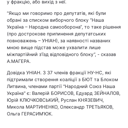
у фракцію, або вихід з неї.
“Якщо ми говоримо про депутатів, які були
обрані за списком виборчого блоку “Наша
Україна – Народна самооборона“, то таке рішення
(про дострокове припинення депутатських
повноважень – УНІАН), за наявності названих
мною вище підстав може ухвалити лише
міжпартійний з’їзд відповідного блоку”, - сказав
А.МАГЕРА.
Довідка УНІАН. З 37 членів фракції НУ-НС, які
підтримали створення коаліції з БЮТ та Блоком
Литвина, членами партії "Народний Союз Наша
Україна" є: Валерій БОРИСОВ, Едуард ЗЕЙНАЛОВ,
Юрій КЛЮЧКОВСЬКИЙ, Руслан КНЯЗЕВИЧ,
Микола МАРТИНЕНКО, Олександр ТРЕТЬЯКОВ,
Ольга ГЕРАСИМ’ЮК.