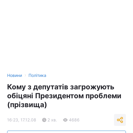
›
Новини
Політика
Кому з депутатів загрожують
обіцяні Президентом проблеми
(прізвища)
16:23, 17.12.08
2 хв.
4686