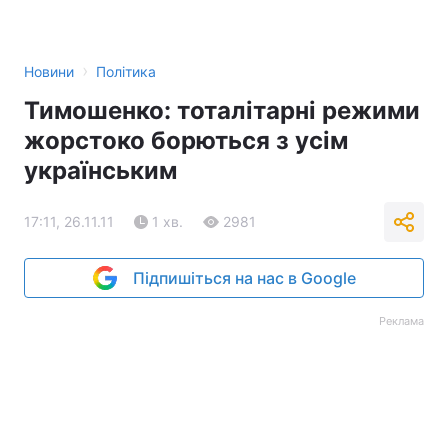
›
Новини
Політика
Тимошенко: тоталітарні режими
жорстоко борються з усім
українським
17:11, 26.11.11
1 хв.
2981
Підпишіться на нас в Google
Реклама