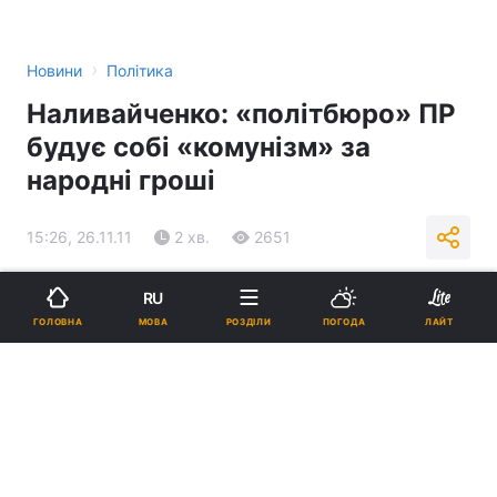
›
Новини
Політика
Наливайченко: «політбюро» ПР
будує собі «комунізм» за
народні гроші
15:26, 26.11.11
2 хв.
2651
Підпишіться на нас в Google
RU
МОВА
ГОЛОВНА
РОЗДІЛИ
ПОГОДА
ЛАЙТ
Реклама