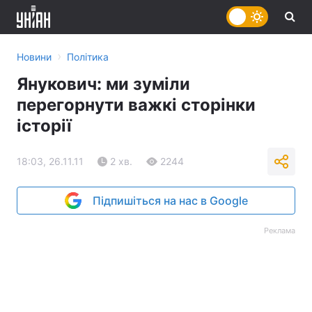
›
Новини
Політика
Янукович: ми зуміли
перегорнути важкі сторінки
історії
18:03, 26.11.11
2 хв.
2244
Підпишіться на нас в Google
Реклама