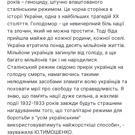
років – геноциду, штучно влаштованого
сталінським режимом. Це чорна сторінка в
історії України, одна з найбільших трагедій ХХ
століття. Голодомор - це невичерпний біль нації
та злочин, який не можна простити. Тоді біда
прийшла майже до кожної родини, кожної оселі.
Україна втратила понад десять мільйонів життів.
Мільйони українців загинули від голоду, а ще
багато мільйонів так і не народилися.
Сталінський режим свідомо прирік українців на
голодну смерть, намагаючись такими
нелюдяними засобами зламати волю українців та
поховати мрії про свободу та справедливість. Я
знаю, що пам‘ять нації дуже сильна, а жахливі
події 1932-1933 років завжди будуть страшним
нагадуванням того, що тоталітарні режими для
боротьби з "усім українським"
використовуватимуть найжорсткіші способи», -
зауважила Ю.ТИМОШЕНКО.