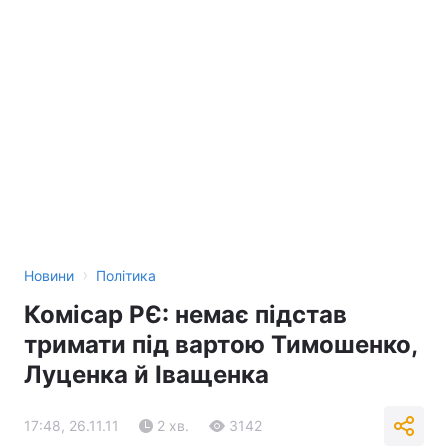
›
Новини
Політика
Комісар РЄ: немає підстав
тримати під вартою Тимошенко,
Луценка й Іващенка
17:48, 26.11.11
2 хв.
3142