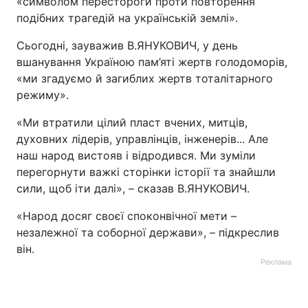
«символом перестороги проти повторення
подібних трагедій на українській землі».
Лонгріди
Сьогодні, зауважив В.ЯНУКОВИЧ, у день
вшанування Україною пам’яті жертв голодоморів,
Відео з Youtube
Статті
«ми згадуємо й загиблих жертв тоталітарного
режиму».
Інтерв'ю
Думки
«Ми втратили цілий пласт вчених, митців,
Архів
Вакансії
духовних лідерів, управлінців, інженерів... Але
наш народ вистояв і відродився. Ми зуміли
Контакти
перегорнути важкі сторінки історії та знайшли
Послуги
сили, щоб іти далі», – сказав В.ЯНУКОВИЧ.
«Народ досяг своєї споконвічної мети –
незалежної та соборної держави», – підкреслив
він.
Реклама