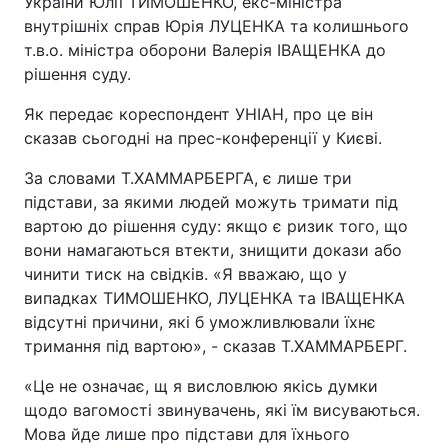
України Юлії ТИМОШЕНКО, екс-міністра
внутрішніх справ Юрія ЛУЦЕНКА та колишнього
т.в.о. міністра оборони Валерія ІВАЩЕНКА до
рішення суду.
Як передає кореспондент УНІАН, про це він
сказав сьогодні на прес-конференції у Києві.
За словами Т.ХАММАРБЕРГА, є лише три
підстави, за якими людей можуть тримати під
вартою до рішення суду: якщо є ризик того, що
вони намагаються втекти, знищити докази або
чинити тиск на свідків. «Я вважаю, що у
випадках ТИМОШЕНКО, ЛУЦЕНКА та ІВАЩЕНКА
відсутні причини, які б уможливлювали їхнє
тримання під вартою», - сказав Т.ХАММАРБЕРГ.
«Це не означає, щ я висловлюю якісь думки
щодо вагомості звинувачень, які їм висуваються.
Мова йде лише про підстави для їхнього