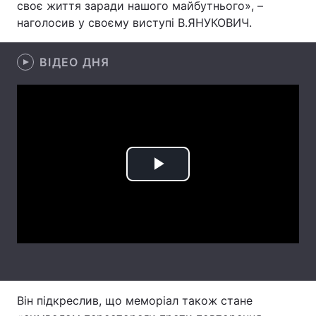
своє життя заради нашого майбутнього», –
наголосив у своєму виступі В.ЯНУКОВИЧ.
Головна
Війна
ВІДЕО ДНЯ
Україна
Політика
Економіка
Світ
Спорт
Наука
Play
Техно і зв'язок
Лайт
Video
Зброя
Інциденти
Здоров'я
Туризм
Цікавинки
Погода
Він підкреслив, що меморіал також стане
Екологія
Регіони