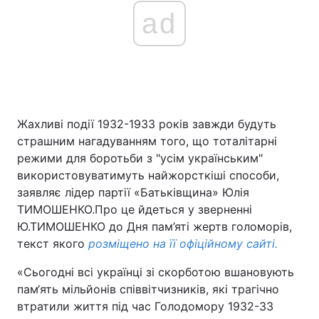
ad
Жахливі події 1932-1933 років завжди будуть
страшним нагадуванням того, що тоталітарні
режими для боротьби з "усім українським"
використовуватимуть найжорсткіші способи,
заявляє лідер партії «Батьківщина» Юлія
ТИМОШЕНКО.Про це йдеться у зверненні
Ю.ТИМОШЕНКО до Дня пам’яті жертв голоморів,
текст якого
розміщено на її офіційному сайті.
«Сьогодні всі українці зі скорботою вшановують
пам‘ять мільйонів співвітчизників, які трагічно
втратили життя під час Голодомору 1932-33