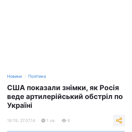
›
Новини
Політика
США показали знімки, як Росія
веде артилерійський обстріл по
Україні
18:19, 27.07.14
1 хв.
6