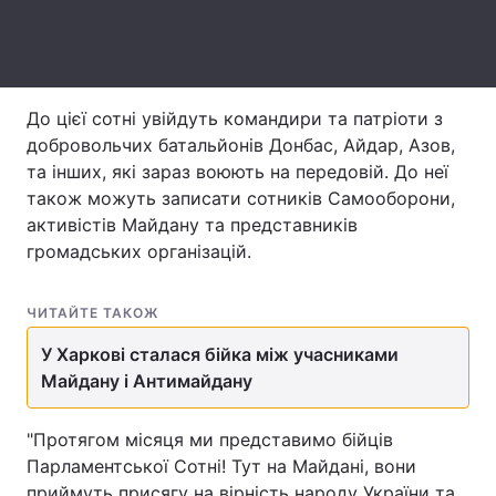
Лонгріди
Відео з Youtube
Статті
До цієї сотні увійдуть командири та патріоти з
добровольчих батальйонів Донбас, Айдар, Азов,
Інтерв'ю
Думки
та інших, які зараз воюють на передовій. До неї
також можуть записати сотників Самооборони,
Архів
Вакансії
активістів Майдану та представників
громадських організацій.
Контакти
Послуги
ЧИТАЙТЕ ТАКОЖ
У Харкові сталася бійка між учасниками
Майдану і Антимайдану
"Протягом місяця ми представимо бійців
Парламентської Сотні! Тут на Майдані, вони
приймуть присягу на вірність народу України та