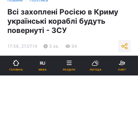
Всі захоплені Росією в Криму
українські кораблі будуть
повернуті - ЗСУ
17:58, 27.07.14
3 хв.
94
Підпишіться на нас в Google
RU
МОВА
ГОЛОВНА
РОЗДІЛИ
ПОГОДА
ЛАЙТ