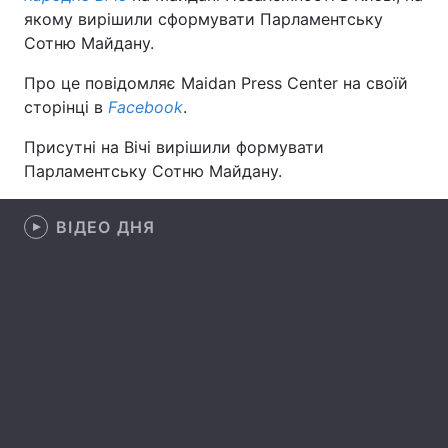
якому вирішили сформувати Парламентську
Сотню Майдану.
Про це повідомляє Maidan Press Center на своїй
Головна
Війна
сторінці в
Facebook
.
Україна
Політика
Присутні на Вічі вирішили формувати
Парламентську Сотню Майдану.
Економіка
Світ
Спорт
Наука
ВІДЕО ДНЯ
Техно і зв'язок
Лайт
Зброя
Інциденти
Здоров'я
Туризм
Цікавинки
Погода
Екологія
Регіони