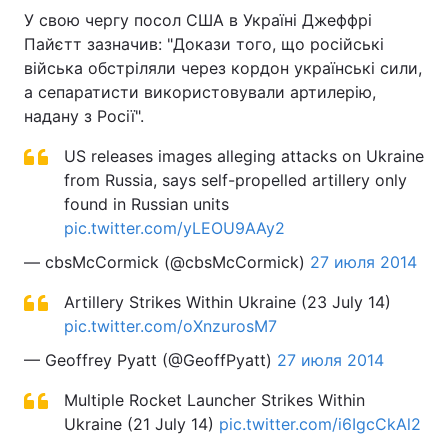
У свою чергу посол США в Україні Джеффрі
Пайєтт зазначив: "Докази того, що російські
війська обстріляли через кордон українські сили,
а сепаратисти використовували артилерію,
надану з Росії".
US releases images alleging attacks on Ukraine
from Russia, says self-propelled artillery only
found in Russian units
pic.twitter.com/yLEOU9AAy2
— cbsMcCormick (@cbsMcCormick)
27 июля 2014
Artillery Strikes Within Ukraine (23 July 14)
pic.twitter.com/oXnzurosM7
— Geoffrey Pyatt (@GeoffPyatt)
27 июля 2014
Multiple Rocket Launcher Strikes Within
Ukraine (21 July 14)
pic.twitter.com/i6IgcCkAl2