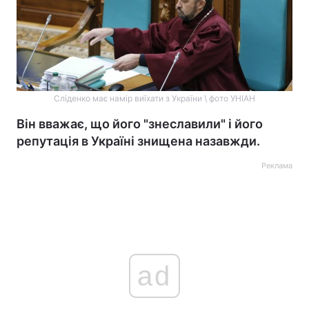
Сліденко має намір виїхати з України \ фото УНІАН
Він вважає, що його "знеславили" і його
репутація в Україні знищена назавжди.
Реклама
ad