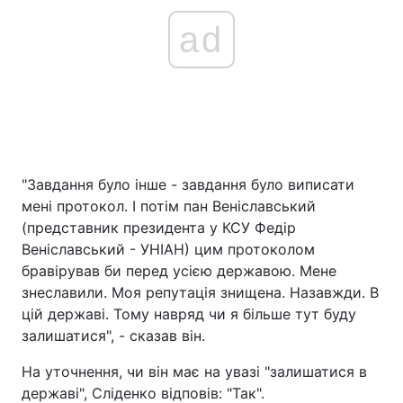
ad
"Завдання було інше - завдання було виписати
мені протокол. І потім пан Веніславський
(представник президента у КСУ Федір
Веніславський - УНІАН) цим протоколом
бравірував би перед усією державою. Мене
знеславили. Моя репутація знищена. Назавжди. В
цій державі. Тому навряд чи я більше тут буду
залишатися", - сказав він.
На уточнення, чи він має на увазі "залишатися в
державі", Сліденко відповів: "Так".