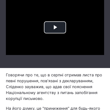
Лонгріди
Відео з Youtube
Статті
Play
Інтерв'ю
Думки
Video
Архів
Вакансії
Контакти
Послуги
Говорячи про те, що в серпні отримав листа про
певні порушення, пов'язані з декларуванням,
Сліденко зауважив, що адав свої пояснення
Національному агентству з питань запобігання
корупції письмово.
На його думку, це "приниження" для будь-якого