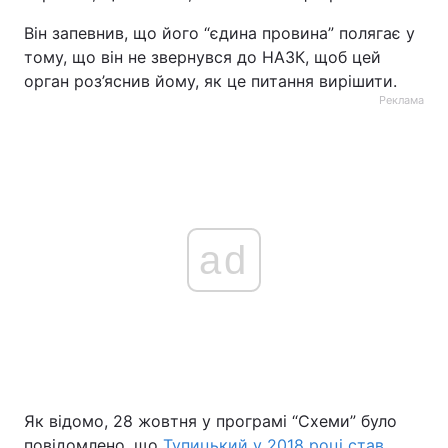
Він запевнив, що його “єдина провина” полягає у
тому, що він не звернувся до НАЗК, щоб цей
орган роз’яснив йому, як це питання вирішити.
Реклама
ad
Як відомо, 28 жовтня у програмі “Схеми” було
повідомлено, що
Тупицький у 2018 році став