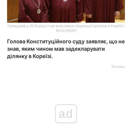
Тупицький у 2018 році став власником земельної ділянки в Кореїзі \
Фото УНІАН
Голова Конституційного суду заявляє, що не
знав, яким чином мав задекларувати
ділянку в Кореїзі.
Реклама
ad