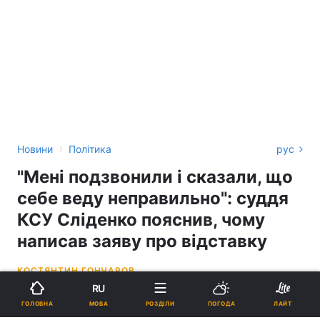
›
Новини
Політика
рус
"Мені подзвонили і сказали, що
себе веду неправильно": суддя
КСУ Сліденко пояснив, чому
написав заяву про відставку
КОСТЯНТИН ГОНЧАРОВ
RU
15:28, 30.10.20
2 хв.
5768
МОВА
ГОЛОВНА
РОЗДІЛИ
ПОГОДА
ЛАЙТ