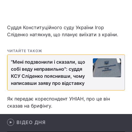
Головна
Війна
Суддя Конституційного суду України Ігор
Сліденко натякнув, що планує виїхати з країни.
Україна
Політика
ЧИТАЙТЕ ТАКОЖ
Економіка
Світ
"Мені подзвонили і сказали, що
Спорт
Наука
собі веду неправильно": суддя
КСУ Сліденко пояснивши, чому
Техно і зв'язок
Лайт
написавши заяву про відставку
Зброя
Інциденти
Як передає кореспондент УНІАН, про це він
Здоров'я
Туризм
сказав на брифінгу.
Цікавинки
Погода
ВІДЕО ДНЯ
Екологія
Регіони