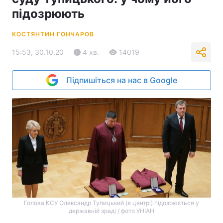
підозрюють
КОСТЯНТИН ГОНЧАРОВ
15:53, 30.10.20
4 хв.
14019
Підпишіться на нас в Google
Голова КСУ Олександр Тупицький (в центрі) підозрюється у
державній зраді / фото УНІАН