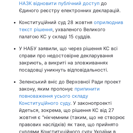
НАЗК відновити публічний доступ
до
Єдиного реєстру електронних декларацій.
Конституційний суд 28 жовтня
оприлюднив
текст рішення
, ухваленого Великого
палатою КС у складі 15 суддів.
У НАБУ заявили, що через рішення КС всі
справи про недостовірне декларування
закриють, а викриті на зловживаннях
посадовці уникнуть відповідальності.
Зеленський вніс до Верховної Ради проект
закону, яким пропонує
припинити
повноваження усього складу
Конституційного суду
. У законопроекті
йдеться, зокрема, що рішення КС від 27
жовтня є "нікчемним (таким, що не створює
правових наслідків) як таке, що прийнято
суддями Конституційного суду України в