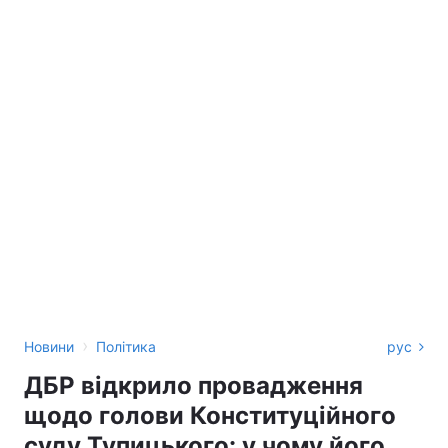
›
Новини
Політика
рус
ДБР відкрило провадження
щодо голови Конституційного
суду Тупицького: у чому його