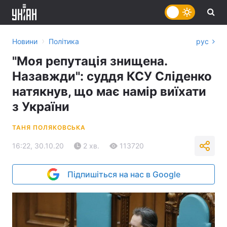
›
Новини
Політика
рус
"Моя репутація знищена.
Назавжди": суддя КСУ Сліденко
натякнув, що має намір виїхати
з України
ТАНЯ ПОЛЯКОВСЬКА
16:22, 30.10.20
2 хв.
113720
Підпишіться на нас в Google