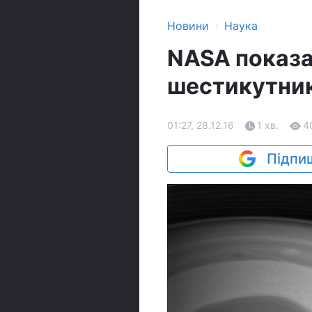
›
Новини
Наука
NASA показа
шестикутник
01:27, 28.12.16
1 хв.
4
Підпиш