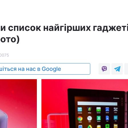
 список найгірших гаджет
фото)
0075
іться на нас в Google