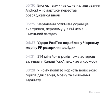
05:30
Експерт вимкнув одне налаштування
Android – і смартфон перестав
розряджатися вночі
05:25
Червневий оптимізм українців
вивітрився, перелому у війні нема, -
німецький оглядач
04:37
Удари Росії по кораблях у Чорному
морі: у FP розкрили наслідки
04:31
214 мільйонів років тому астероїд
залишив у Канаді "око", видиме з космосу
03:28
У чому полягає користь волоських
горіхів для серця, мозку та зміцнення
імунітету
Реклама