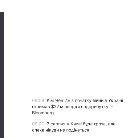
08:08
Кім Чен Ин з початку війни в Україні
отримав $22 мільярди надприбутку, –
Bloomberg
08:00
7 серпня у Києві буде гроза, але
спека нікуди не подінеться