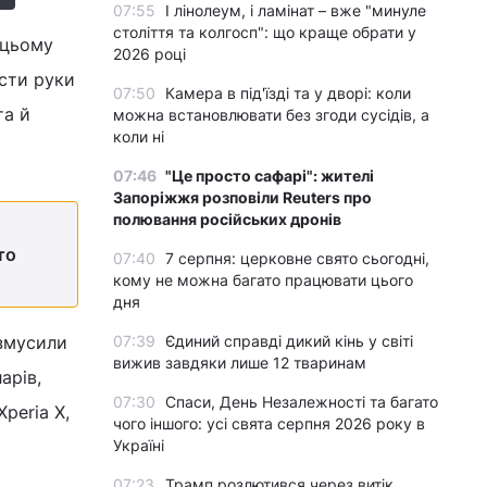
07:55
І лінолеум, і ламінат – вже "минуле
століття та колгосп": що краще обрати у
 цьому
2026 році
сти руки
07:50
Камера в під'їзді та у дворі: коли
та й
можна встановлювати без згоди сусідів, а
коли ні
07:46
"Це просто сафарі": жителі
Запоріжжя розповіли Reuters про
полювання російських дронів
то
07:40
7 серпня: церковне свято сьогодні,
кому не можна багато працювати цього
дня
 змусили
07:39
Єдиний справді дикий кінь у світі
вижив завдяки лише 12 тваринам
арів,
07:30
Спаси, День Незалежності та багато
peria X,
чого іншого: усі свята серпня 2026 року в
Україні
07:23
Трамп розлютився через витік