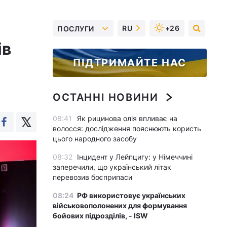
RU
+26
ПОСЛУГИ
ів
ПІДТРИМАЙТЕ НАС
ОСТАННІ НОВИНИ
08:41
Як рицинова олія впливає на
волосся: дослідження пояснюють користь
цього народного засобу
08:32
Інцидент у Лейпцигу: у Німеччині
заперечили, що український літак
перевозив боєприпаси
08:24
РФ використовує українських
військовополонених для формування
бойових підрозділів, - ISW