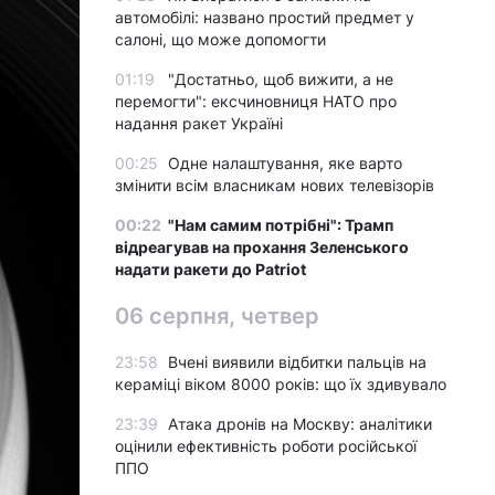
автомобілі: названо простий предмет у
салоні, що може допомогти
01:19
"Достатньо, щоб вижити, а не
перемогти": ексчиновниця НАТО про
надання ракет Україні
00:25
Одне налаштування, яке варто
змінити всім власникам нових телевізорів
00:22
"Нам самим потрібні": Трамп
відреагував на прохання Зеленського
надати ракети до Patriot
06 серпня, четвер
23:58
Вчені виявили відбитки пальців на
кераміці віком 8000 років: що їх здивувало
23:39
Атака дронів на Москву: аналітики
оцінили ефективність роботи російської
ППО