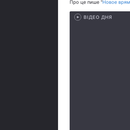
Про це пише "
Новое врям
ВІДЕО ДНЯ