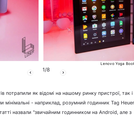
Lenovo Yoga Boo
1
/
8
в потрапили як відомі на нашому ринку пристрої, так і 
ли мінімальні - наприклад, розумний годинник Tag Heue
татті назвали "звичайним годинником на Android, але з