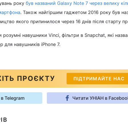
увань року
був названий Galaxy Note 7 через велику кіл
мартфона
. Також найгіршим гаджетом 2016 року був на
ицтво якого припинилося через 16 днів після старту пр
 розумні навушники Vinci, фільтри в Snapchat, які назв
р для навушників iPhone 7.
ІТЬ ПРОЄКТУ
ПІДТРИМАЙТЕ НАС
 в Telegram
Читати УНІАН в Faceboo
ІВ