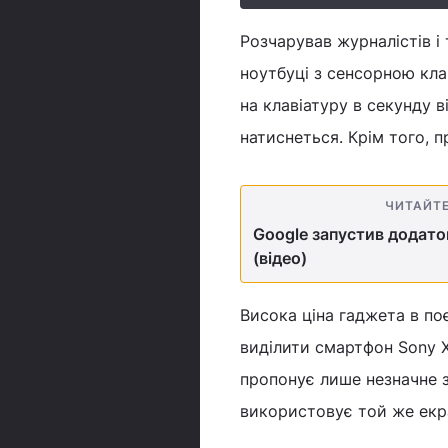
Розчарував журналістів і
ноутбуці з сенсорною кл
на клавіатуру в секунду 
натиснеться. Крім того, п
ЧИТАЙТ
Google запустив додато
(відео)
Висока ціна гаджета в п
виділити смартфон Sony X
пропонує лише незначне з
використовує той же екран