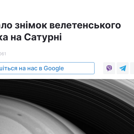
ло знімок велетенського
а на Сатурні
061
іться на нас в Google