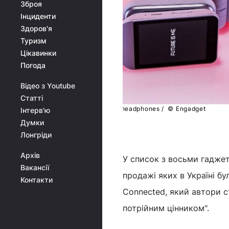
Зброя
Інциденти
Здоров'я
Туризм
Цікавинки
Погода
Відео з Youtube
Статті
Vinci smart headphones /
© Engadget
Інтерв'ю
Думки
Лонгріди
Архів
У список з восьми гаджеті
Вакансії
продажі яких в Україні бу
Контакти
Connected, який автори с
потрійним цінником".