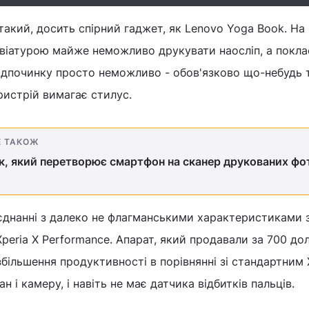
 такий, досить спірний гаджет, як Lenovo Yoga Book. На
авіатурою майже неможливо друкувати наосліп, а покла
відпочинку просто неможливо - обов'язково що-небудь 
ристрій вимагає стилус.
Е ТАКОЖ
к, який перетворює смартфон на сканер друкованих фо
оєднанні з далеко не флагманськими характеристиками
peria X Performance. Апарат, який продавали за 700 дол
більшення продуктивності в порівнянні зі стандартним X
 і камеру, і навіть не має датчика відбитків пальців.