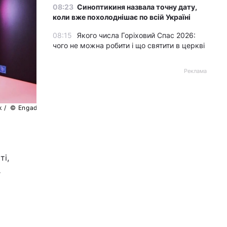
08:23
Синоптикиня назвала точну дату,
коли вже похолоднішає по всій Україні
08:15
Якого числа Горіховий Спас 2026:
чого не можна робити і що святити в церкві
Реклама
k /
© Engadget
ті,
r