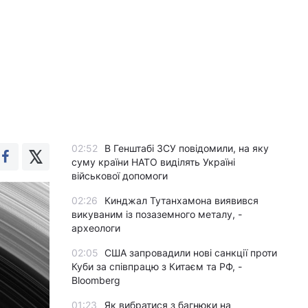
02:52
В Генштабі ЗСУ повідомили, на яку
суму країни НАТО виділять Україні
військової допомоги
02:26
Кинджал Тутанхамона виявився
викуваним із позаземного металу, -
археологи
02:05
США запровадили нові санкції проти
Куби за співпрацю з Китаєм та РФ, -
Bloomberg
01:23
Як вибратися з багнюки на