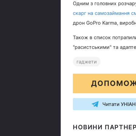
Одним з головних розчар
скарг на самозаймання с
дрон GoPro Karma, виробн
Також в список потрапили
"расистськими" та адапте
гаджети
ДОПОМОЖ
Читати УНІАН
НОВИНИ ПАРТНЕР