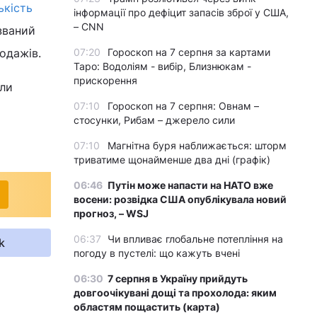
ькість
інформації про дефіцит запасів зброї у США,
– CNN
званий
одажів.
07:20
Гороскоп на 7 серпня за картами
Таро: Водоліям - вибір, Близнюкам -
прискорення
али
07:10
Гороскоп на 7 серпня: Овнам –
стосунки, Рибам – джерело сили
07:10
Магнітна буря наближається: шторм
триватиме щонайменше два дні (графік)
06:46
Путін може напасти на НАТО вже
восени: розвідка США опублікувала новий
прогноз, – WSJ
06:37
Чи впливає глобальне потепління на
k
погоду в пустелі: що кажуть вчені
06:30
7 серпня в Україну прийдуть
довгоочікувані дощі та прохолода: яким
областям пощастить (карта)