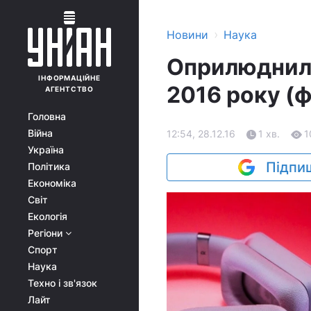
›
Новини
Наука
Оприлюднили
ІНФОРМАЦІЙНЕ
2016 року (
АГЕНТСТВО
Головна
Війна
12:54, 28.12.16
1 хв.
1
Україна
Підпиш
Політика
Економіка
Світ
Екологія
Регіони
Спорт
Наука
Техно і зв'язок
Лайт