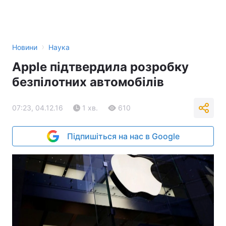
›
Новини
Наука
Apple підтвердила розробку
безпілотних автомобілів
07:23, 04.12.16
1 хв.
610
Підпишіться на нас в Google