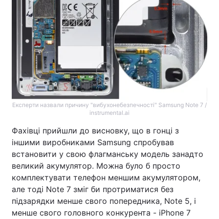
Тема оформлення
Експерти назвали причину "вибухонебезпечності" Samsung Note 7 /
instrumental.ai
Фахівці прийшли до висновку, що в гонці з
іншими виробниками Samsung спробував
встановити у свою флагманську модель занадто
великий акумулятор. Можна було б просто
комплектувати телефон меншим акумулятором,
але тоді Note 7 зміг би протриматися без
підзарядки менше свого попередника, Note 5, і
менше свого головного конкурента - iPhone 7