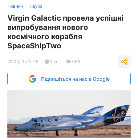
›
Новини
Наука
Virgin Galactic провела успішні
випробування нового
космічного корабля
SpaceShipTwo
01:09, 05.12.16
1 хв.
968
Підпишіться на нас в Google