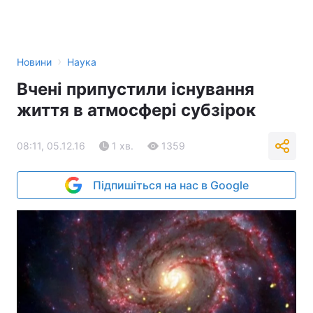
›
Новини
Наука
Вчені припустили існування
життя в атмосфері субзірок
08:11, 05.12.16
1 хв.
1359
Підпишіться на нас в Google