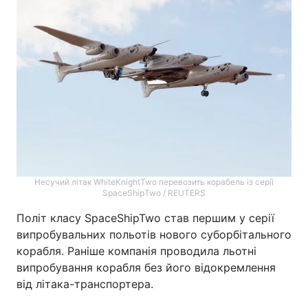
Несучий літак WhiteKnightTwo перевозить корабель із серії
SpaceShipTwo / REUTERS
Політ класу SpaceShipTwo став першим у серії
випробувальних польотів нового суборбітального
корабля. Раніше компанія проводила льотні
випробування корабля без його відокремлення
від літака-транспортера.