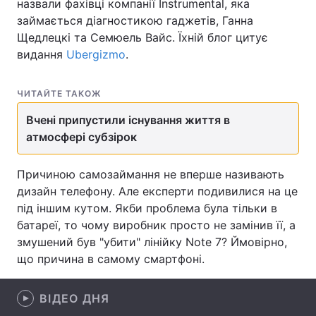
назвали фахівці компанії Instrumental, яка
займається діагностикою гаджетів, Ганна
Щедлецкі та Семюель Вайс. Їхній блог цитує
видання
Ubergizmo
.
Головна
Війна
Україна
Політика
ЧИТАЙТЕ ТАКОЖ
Вчені припустили існування життя в
Економіка
Світ
атмосфері субзірок
Спорт
Наука
Причиною самозаймання не вперше називають
Техно і зв'язок
Лайт
дизайн телефону. Але експерти подивилися на це
під іншим кутом. Якби проблема була тільки в
Зброя
Інциденти
батареї, то чому виробник просто не замінив її, а
змушений був "убити" лінійку Note 7? Ймовірно,
Здоров'я
Туризм
що причина в самому смартфоні.
Цікавинки
Погода
ВІДЕО ДНЯ
Екологія
Регіони