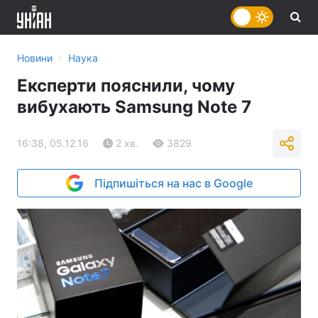
›
Новини
Наука
Експерти пояснили, чому
вибухають Samsung Note 7
16:38, 05.12.16
2 хв.
3829
Підпишіться на нас в Google