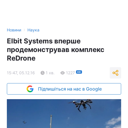
›
Новини
Наука
Elbit Systems вперше
продемонстрував комплекс
ReDrone
15:47, 05.12.16
1 хв.
1227
НК
Підпишіться на нас в Google