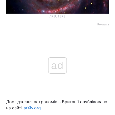
/ REUTERS
Реклама
ad
Дослідження астрономів з Британії опубліковано
на сайті
arXiv.org
.