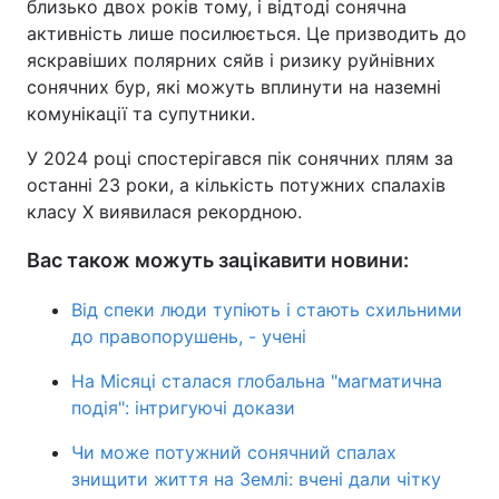
близько двох років тому, і відтоді сонячна
активність лише посилюється. Це призводить до
яскравіших полярних сяйв і ризику руйнівних
сонячних бур, які можуть вплинути на наземні
комунікації та супутники.
У 2024 році спостерігався пік сонячних плям за
останні 23 роки, а кількість потужних спалахів
класу X виявилася рекордною.
Вас також можуть зацікавити новини:
Від спеки люди тупіють і стають схильними
до правопорушень, - учені
На Місяці сталася глобальна "магматична
подія": інтригуючі докази
Чи може потужний сонячний спалах
знищити життя на Землі: вчені дали чітку