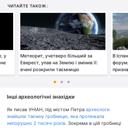
ЧИТАЙТЕ ТАКОЖ:
, у
Метеорит, учетверо більший за
В Іспа
мне
Еверест, упав на Землю і змінив її:
форум,
вчені розкрили таємницю
призн
Інші археологічні знахідки
Як писав УНІАН, під містом Петра
археологи
знайшли таємну гробницю, яка пролежала
непорушно 2 тисячі років
. Зокрема в цій гробниці