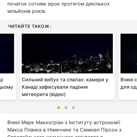
початок сотням зірок протягом декількох
мільйонів років.
ЧИТАЙТЕ ТАКОЖ:
ці
Сильний вибух та спалах: камери у
Вчені 
цьому
Канаді зафіксували падіння
для од
метеорита (відео)
Вчені Марк Маккогріан з Інституту астрономії
Макса Планка в Німеччині та Семюел Пірсон з
Європейського космічного агентства в