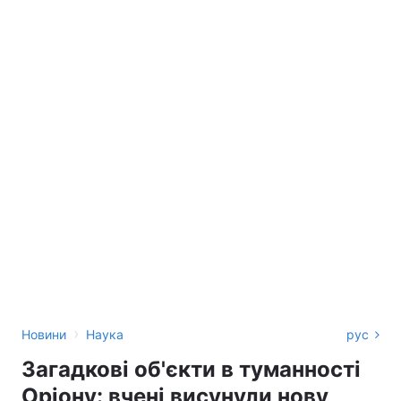
›
Новини
Наука
рус
Загадкові об'єкти в туманності
Оріону: вчені висунули нову