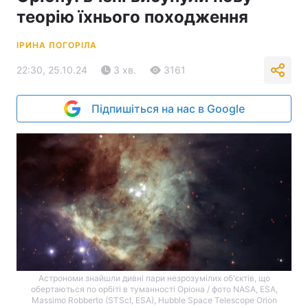
теорію їхнього походження
ІРИНА ПОГОРІЛА
22:30, 25.10.24
3 хв.
3161
Підпишіться на нас в Google
Астрономи знайшли дивні пари незрозумілих об'єктів, що
обертаються по орбіті в туманності Оріона / фото NASA, ESA,
Massimo Robberto (STScI, ESA), Hubble Space Telescope Orion