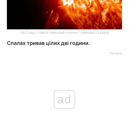
На Сонці стався тривалий спалах / скріншот із відео
Спалах тривав цілих дві години.
Реклама
ad