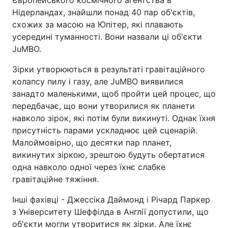
Нідерландах, знайшли понад 40 пар об'єктів,
схожих за масою на Юпітер, які плавають
усередині туманності. Вони назвали ці об'єкти
JuMBO.
Зірки утворюються в результаті гравітаційного
колапсу пилу і газу, але JuMBO виявилися
занадто маленькими, щоб пройти цей процес, що
передбачає, що вони утворилися як планети
навколо зірок, які потім були викинуті. Однак їхня
присутність парами ускладнює цей сценарій.
Малоймовірно, що десятки пар планет,
викинутих зіркою, зрештою будуть обертатися
одна навколо одної через їхнє слабке
гравітаційне тяжіння.
Інші фахівці - Джессіка Даймонд і Річард Паркер
з Університету Шеффілда в Англії допустили, що
об'єкти могли утворитися як зірки. Але їхнє