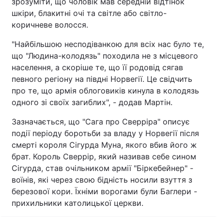
зрозуміти, що чоловік мав середній відтінок
шкіри, блакитні очі та світле або світло-
коричневе волосся.
"Найбільшою несподіванкою для всіх нас було те,
що "Людина-колодязь" походила не з місцевого
населення, а скоріше те, що її родовід сягав
певного регіону на півдні Норвегії. Це свідчить
про те, що армія облоговиків кинула в колодязь
одного зі своїх загиблих", - додав Мартін.
Зазначається, що "Сага про Сверріра" описує
події періоду боротьби за владу у Норвегії після
смерті короля Сігурда Муна, якого вбив його ж
брат. Король Сверрір, який називав себе сином
Сігурда, став очільником армії "Біркебейнер" -
воїнів, які через свою бідність носили взуття з
березової кори. Їхніми ворогами були Баглери -
прихильники католицької церкви.