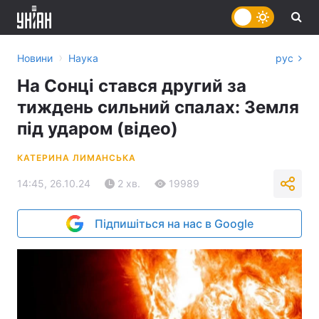
›
Новини
Наука
рус
На Сонці стався другий за
тиждень сильний спалах: Земля
під ударом (відео)
КАТЕРИНА ЛИМАНСЬКА
14:45, 26.10.24
2 хв.
19989
Підпишіться на нас в Google