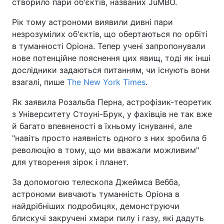
створило пари об'єктів, названих JuMBO.
Рік тому астрономи виявили дивні пари
незрозумілих об'єктів, що обертаються по орбіті
в туманності Оріона. Тепер учені запропонували
нове потенційне пояснення цих явищ, тоді як інші
дослідники задаються питанням, чи існують вони
взагалі, пише
The New York Times
.
Як заявила Розальба Перна, астрофізик-теоретик
з Університету Стоуні-Брук, у фахівців не так вже
й багато впевненості в їхньому існуванні, але
"навіть просто наявність одного з них зробила б
революцію в тому, що ми вважали можливим"
для утворення зірок і планет.
За допомогою телескопа Джеймса Вебба,
астрономи вивчають туманність Оріона в
найдрібніших подробицях, демонструючи
блискучі закручені хмари пилу і газу, які дадуть