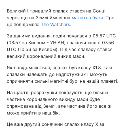
Великий і тривалий спалах стався на Сонці,
через що на Землі ймовірна
магнітна буря
. Про
це повідомляє
The Watchers
.
Головна
Війна
За даними видання, подія почалася о 05:57 UTC
Україна
Політика
(08:57 за Києвом - УНІАН) і закінчилася о 07:56
UTC (10:56 за Києвом). Під час спалаху стався
Економіка
Світ
великий корональний викид маси.
Спорт
Наука
Як повідомляється, спалах був класу X1.8. Такі
спалахи належать до надпотужних і можуть
Техно і зв'язок
Лайт
спричиняти сильні магнітні бурі на нашій планеті.
Зброя
Інциденти
На щастя, розрахунки показують, що більша
частина коронального викиду маси буде
Здоров'я
Туризм
спрямована від Землі, але частина його все ж
Цікавинки
Погода
може прийти в наш бік.
Це вже другий сонячний спалах класу X за
Екологія
Регіони