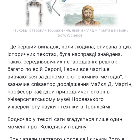
Науковці створили зображення, який вигляд міг мати цей воїн /
фото iScience
"Це перший випадок, коли людина, описана в цих
історичних текстах, була насправді знайдена.
Таких середньовічних і стародавніх решток
багато по всій Європі, і вони все частіше
вивчаються за допомогою геномних методів", -
зазначив співавтор дослідження Майкл Д. Мартін,
професор кафедри природничої історії в
Університетському музеї Норвезького
університету науки і техніки в Тронхеймі.
Водночас у тексті саги згадується лише один
момент про "Колодязну людину":
"Вони взяли мертвого чоловіка і кинули його в