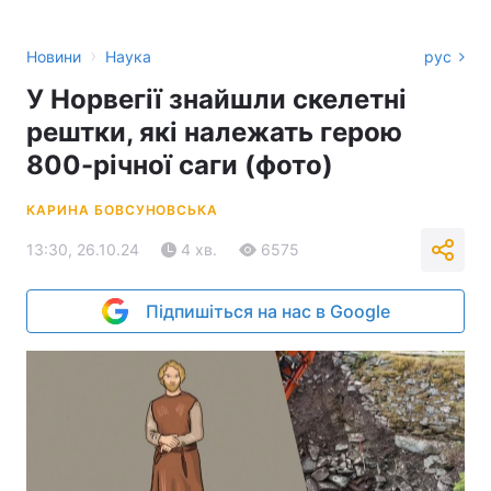
›
Новини
Наука
рус
У Норвегії знайшли скелетні
рештки, які належать герою
800-річної саги (фото)
КАРИНА БОВСУНОВСЬКА
13:30, 26.10.24
4 хв.
6575
Підпишіться на нас в Google