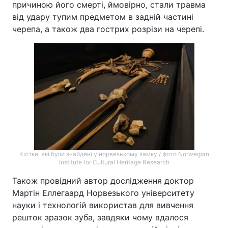
причиною його смерті, ймовірно, стали травма
від удару тупим предметом в задній частині
черепа, а також два гострих розрізи на черепі.
Кістки, які були знайдені у норвезькому замку / фото Norwegian
Institute for Cultural Heritage Research
Також провідний автор дослідження доктор
Мартін Еллегаард Норвезького університету
науки і технологій використав для вивчення
решток зразок зуба, завдяки чому вдалося