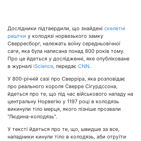
Дослідники підтвердили, що знайдені
скелетні
рештки
у колодязі норвезького замку
Сверресборг, належать воїну середньовічної
саги, яка була написана понад 800 років тому.
Про це йдеться у дослідженні, яке опубліковане
в журналі
iScience
, передає
CNN
.
У 800-річній сазі про Сверріра, яка розповідає
про реального короля Сверре Сігурдссона,
йдеться про те, що під час військового нападу на
центральну Норвегію у 1197 році в колодязь
викинули тіло мерця, якого пізніше прозвали
"Людина-колодязь".
У тексті йдеться про те, що, швидше за все,
нападники кинули тіло в колодязь, аби отруїти