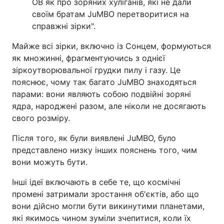
OB як про зоряних хуліганів, які не дали
своїм братам JuMBO перетворитися на
справжні зірки".
Майже всі зірки, включно із Сонцем, формуються
як множинні, фрагментуючись з однієї
зіркоутворювальної грудки пилу і газу. Це
пояснює, чому так багато JuMBO знаходяться
парами: вони являють собою подвійні зоряні
ядра, народжені разом, але ніколи не досягають
свого розміру.
Після того, як були виявлені JuMBO, було
представлено низку інших пояснень того, чим
вони можуть бути.
Інші ідеї включають в себе те, що космічні
промені затримали зростання об'єктів, або що
вони дійсно могли бути викинутими планетами,
які якимось чином зуміли зчепитися, коли їх