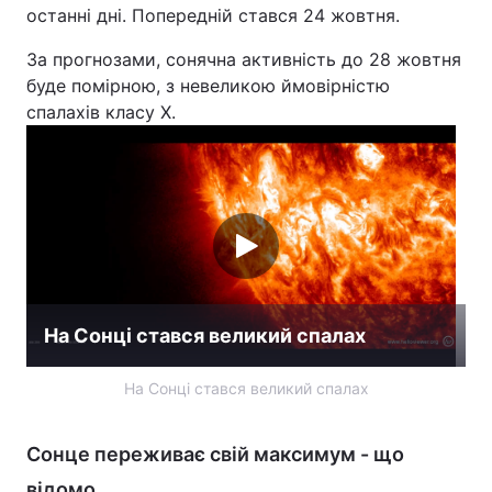
останні дні. Попередній стався 24 жовтня.
Лонгріди
За прогнозами, сонячна активність до 28 жовтня
буде помірною, з невеликою ймовірністю
Відео з Youtube
Статті
спалахів класу X.
Інтерв'ю
Думки
Архів
Вакансії
Контакти
Послуги
На Сонці стався великий спалах
На Сонці стався великий спалах
Сонце переживає свій максимум - що
відомо