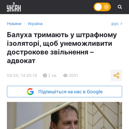
›
Новини
Україна
рус
Балуха тримають у штрафному
ізоляторі, щоб унеможливити
дострокове звільнення –
адвокат
08:50, 14.05.19
2 хв.
2001
Підпишіться на нас в Google