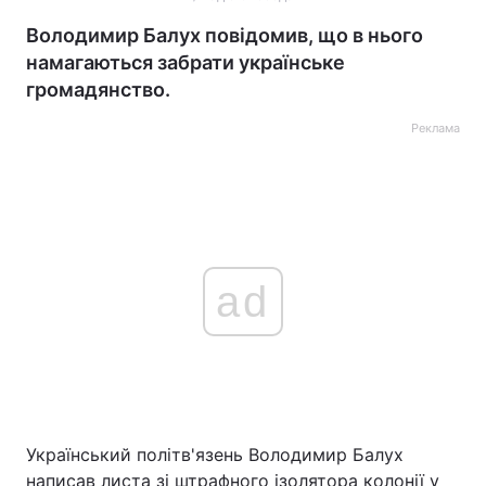
Володимир Балух повідомив, що в нього
намагаються забрати українське
громадянство.
Реклама
ad
Український політв'язень Володимир Балух
написав листа зі штрафного ізолятора колонії у