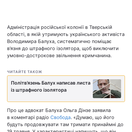
Головна
Війна
Адміністрація російської колонії в Тверській
області, в якій утримують українського активіста
Україна
Політика
Володимира Балуха, систематично поміщає
в’язня до штрафного ізолятора, щоб виключити
Економіка
Світ
умовно-дострокове звільнення кримчанина.
Спорт
Наука
ЧИТАЙТЕ ТАКОЖ
Техно і зв'язок
Лайт
Політв’язень Балух написав листа
із штрафного ізолятора
Зброя
Інциденти
Здоров'я
Туризм
Про це адвокат Балуха Ольга Дінзе заявила
Цікавинки
Погода
в коментарі радіо
Свобода
. «Думаю, що його
будуть продовжувати там тримати принаймні до
Екологія
Регіони
19 травня. У характеристиці напишуть, що він