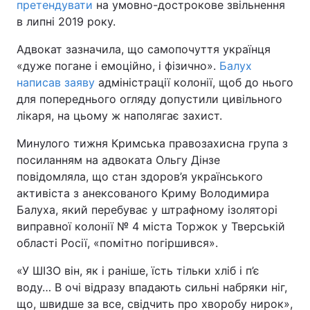
претендувати
на умовно-дострокове звільнення
в липні 2019 року.
Тема оформлення
Адвокат зазначила, що самопочуття українця
«дуже погане і емоційно, і фізично».
Балух
написав заяву
адміністрації колонії, щоб до нього
для попереднього огляду допустили цивільного
лікаря, на цьому ж наполягає захист.
Минулого тижня Кримська правозахисна група з
посиланням на адвоката Ольгу Дінзе
повідомляла, що стан здоров’я українського
активіста з анексованого Криму Володимира
Балуха, який перебуває у штрафному ізоляторі
виправної колонії № 4 міста Торжок у Тверській
області Росії, «помітно погіршився».
«У ШІЗО він, як і раніше, їсть тільки хліб і п’є
воду… В очі відразу впадають сильні набряки ніг,
що, швидше за все, свідчить про хворобу нирок»,