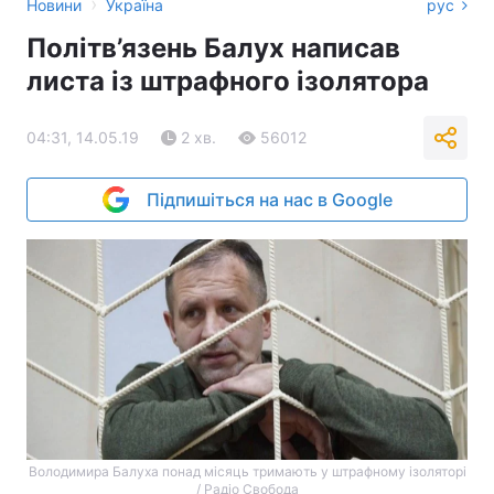
›
Новини
Україна
рус
Політв’язень Балух написав
листа із штрафного ізолятора
04:31, 14.05.19
2 хв.
56012
Підпишіться на нас в Google
Володимира Балуха понад місяць тримають у штрафному ізоляторі
/ Радіо Свобода