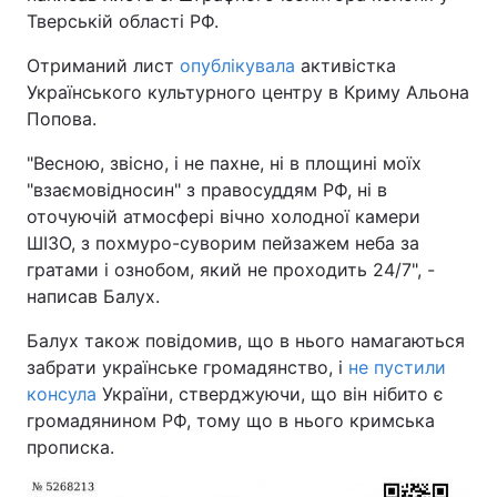
Тверській області РФ.
Отриманий лист
опублікувала
активістка
Українського культурного центру в Криму Альона
Попова.
"Весною, звісно, і не пахне, ні в площині моїх
"взаємовідносин" з правосуддям РФ, ні в
оточуючій атмосфері вічно холодної камери
ШІЗО, з похмуро-суворим пейзажем неба за
гратами і ознобом, який не проходить 24/7", -
написав Балух.
Балух також повідомив, що в нього намагаються
забрати українське громадянство, і
не пустили
консула
України, стверджуючи, що він нібито є
громадянином РФ, тому що в нього кримська
прописка.