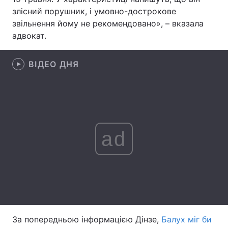
злісний порушник, і умовно-дострокове
Лонгріди
звільнення йому не рекомендовано», – вказала
адвокат.
Відео з Youtube
Статті
ВІДЕО ДНЯ
Інтерв'ю
Думки
Архів
Вакансії
Контакти
ad
Послуги
За попередньою інформацією Дінзе,
Балух міг би