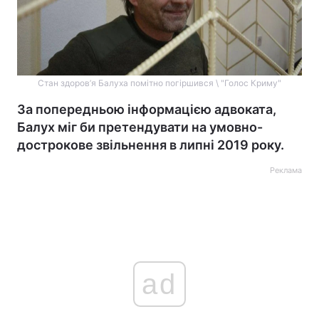
Стан здоров’я Балуха помітно погіршився \ "Голос Криму"
За попередньою інформацією адвоката,
Балух міг би претендувати на умовно-
дострокове звільнення в липні 2019 року.
Реклама
ad