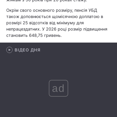
Лонгріди
Окрім свого основного розміру, пенсія УБД
також доповнюється щомісячною доплатою в
розмірі 25 відсотків від мінімуму для
Відео з Youtube
Статті
непрацездатних. У 2026 році розмір підвищення
становить 648,75 гривень.
Інтерв'ю
Думки
Архів
Вакансії
ВІДЕО ДНЯ
Контакти
Послуги
ad