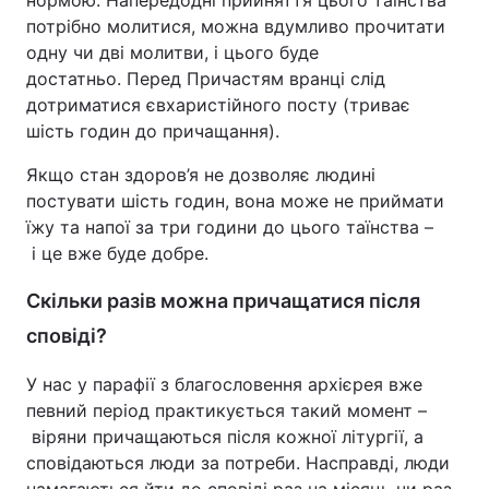
нормою. Напередодні прийняття цього таїнства
потрібно молитися, можна вдумливо прочитати
одну чи дві молитви, і цього буде
достатньо. Перед Причастям вранці слід
дотриматися євхаристійного посту (триває
шість годин до причащання).
Якщо стан здоров’я не дозволяє людині
постувати шість годин, вона може не приймати
їжу та напої за три години до цього таїнства –
і це вже буде добре.
Скільки разів можна причащатися після
сповіді?
У нас у парафії з благословення архієрея вже
певний період практикується такий момент –
віряни причащаються після кожної літургії, а
сповідаються люди за потреби. Насправді, люди