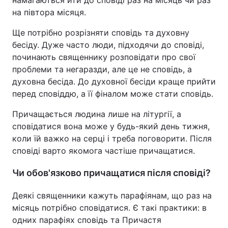
намагаються йти до сповіді раз на місяць чи раз
на півтора місяця.
Ще потрібно розрізняти сповідь та духовну
бесіду. Дуже часто люди, підходячи до сповіді,
починають священнику розповідати про свої
проблеми та негаразди, але це не сповідь, а
духовна бесіда. До духовної бесіди краще прийти
перед сповіддю, а її фіналом може стати сповідь.
Причащається людина лише на літургії, а
сповідатися вона може у будь-який день тижня,
коли їй важко на серці і треба поговорити. Після
сповіді варто якомога частіше причащатися.
Чи обов'язково причащатися після сповіді?
Деякі священники кажуть парафіянам, що раз на
місяць потрібно сповідатися. Є такі практики: в
одних парафіях сповідь та Причастя