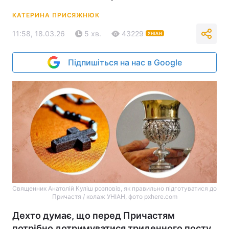
КАТЕРИНА ПРИСЯЖНЮК
11:58, 18.03.26
5 хв.
43229
УНІАН
Підпишіться на нас в Google
Священник Анатолій Куліш розповів, як правильно підготуватися до
Причастя / колаж УНІАН, фото pxhere.com
Дехто думає, що перед Причастям
потрібно дотримуватися триденного посту,