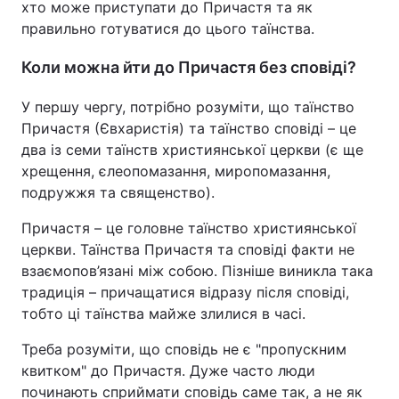
хто може приступати до Причастя та як
правильно готуватися до цього таїнства.
Коли можна йти до Причастя без сповіді?
У першу чергу, потрібно розуміти, що таїнство
Причастя (Євхаристія) та таїнство сповіді – це
два із семи таїнств християнської церкви (є ще
хрещення, єлеопомазання, миропомазання,
подружжя та священство).
Причастя – це головне таїнство християнської
церкви. Таїнства Причастя та сповіді факти не
взаємопов’язані між собою. Пізніше виникла така
традиція – причащатися відразу після сповіді,
тобто ці таїнства майже злилися в часі.
Треба розуміти, що сповідь не є "пропускним
квитком" до Причастя. Дуже часто люди
починають сприймати сповідь саме так, а не як