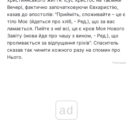
християнського життя. Ісус Христос на Таємній
Вечері, фактично започатковуючи Євхаристію,
казав до апостолів: "Прийміть, споживайте – це є
тіло Моє (йдеться про хліб, - Ред.), що за вас
ламається. Пийте з неї всі, це є кров Моя Нового
Завіту (мова йде про чашу з вином, - Ред.), що
проливається за відпущення гріхів". Спаситель
сказав так чинити кожного разу на спомин про
Нього.
Реклама
ad