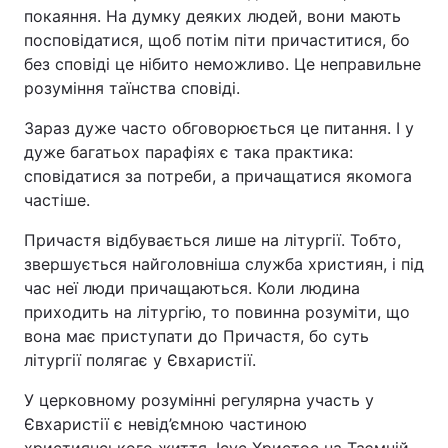
покаяння. На думку деяких людей, вони мають
посповідатися, щоб потім піти причаститися, бо
без сповіді це нібито неможливо. Це неправильне
розуміння таїнства сповіді.
Зараз дуже часто обговорюється це питання. І у
дуже багатьох парафіях є така практика:
сповідатися за потреби, а причащатися якомога
частіше.
Причастя відбувається лише на літургії. Тобто,
звершується найголовніша служба християн, і під
час неї люди причащаються. Коли людина
приходить на літургію, то повинна розуміти, що
вона має приступати до Причастя, бо суть
літургії полягає у Євхаристії.
У церковному розумінні регулярна участь у
Євхаристії є невід’ємною частиною