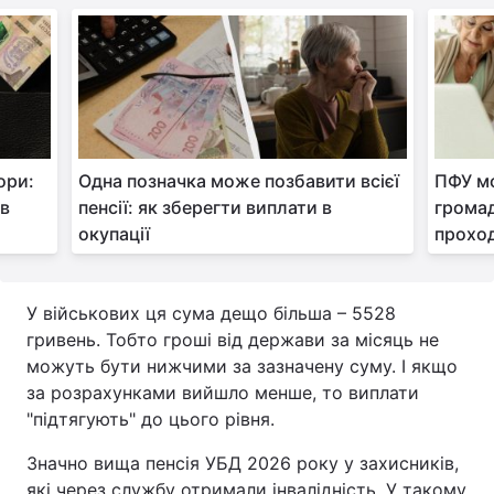
ори:
Одна позначка може позбавити всієї
ПФУ м
 в
пенсії: як зберегти виплати в
громад
окупації
проход
У військових ця сума дещо більша – 5528
гривень. Тобто гроші від держави за місяць не
можуть бути нижчими за зазначену суму. І якщо
за розрахунками вийшло менше, то виплати
"підтягують" до цього рівня.
Значно вища пенсія УБД 2026 року у захисників,
які через службу отримали інвалідність. У такому