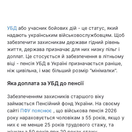
Головна
Війна
УБД
або учасник бойових дій - це статус, який
надають українським військовослужбовцям. Щоб
Україна
Політика
забезпечити захисникам держави гідний рівень
життя, держава призначає для них низку пільг і
Економіка
Світ
доплат. Це стосується й забезпечення в літньому
віці - пенсія УБД в Україні призначається раніше,
Спорт
Наука
ніж цивільна, і має більший розмір "мінімалки".
Техно і зв'язок
Лайт
Яка доплата за УБД до пенсії
Зброя
Інциденти
Забезпеченням захисників старшого віку
займається Пенсійний фонд України. На своєму
Здоров'я
Туризм
сайті
ПФУ пояснює
, що військова пенсія 2026
Цікавинки
Погода
року нараховується чоловікам з 55 років, якщо у
них є не менше 25 років трудового стажу, та
Екологія
Регіони
жінкам з 50 років при 20 роках стажу.