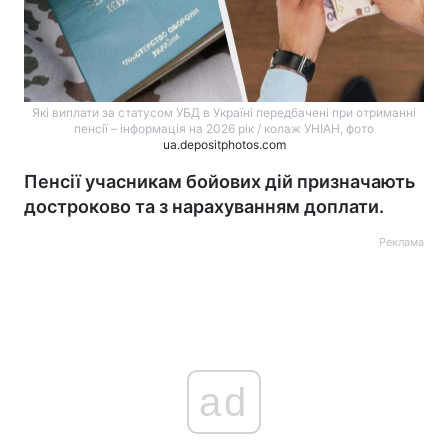
Які виплати за статусом УБД в Україні передбачені при отриманні
пенсії – інформація на 2026 рік / колаж УНІАН, фото
ua.depositphotos.com
Пенсії учасникам бойових дій призначають
достроково та з нарахуванням доплати.
Реклама
ad