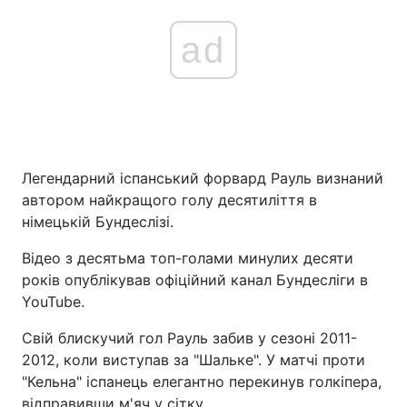
ad
Легендарний іспанський форвард Рауль визнаний
автором найкращого голу десятиліття в
німецькій Бундеслізі.
Відео з десятьма топ-голами минулих десяти
років опублікував офіційний канал Бундесліги в
YouTube.
Свій блискучий гол Рауль забив у сезоні 2011-
2012, коли виступав за "Шальке". У матчі проти
"Кельна" іспанець елегантно перекинув голкіпера,
відправивши м'яч у сітку.