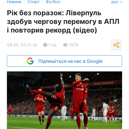
›
›
Новини
Спорт
Футбол
рус
Рік без поразок: Ліверпуль
здобув чергову перемогу в АПЛ
і повторив рекорд (відео)
09:34, 03.01.20
1 хв.
1976
Підпишіться на нас в Google