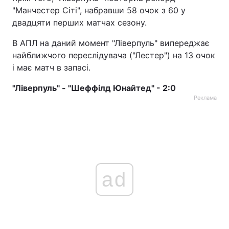
"Манчестер Сіті", набравши 58 очок з 60 у
двадцяти перших матчах сезону.
В АПЛ на даний момент "Ліверпуль" випереджає
найближчого переслідувача ("Лестер") на 13 очок
і має матч в запасі.
"Ліверпуль" - "Шеффілд Юнайтед" - 2:0
Реклама
ad