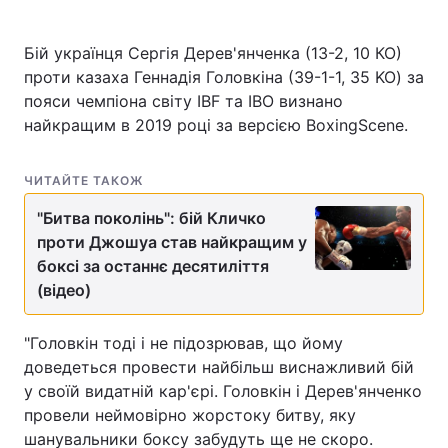
Бій українця Сергія Дерев'янченка (13-2, 10 КО)
проти казаха Геннадія Головкіна (39-1-1, 35 KO) за
Головна
Війна
пояси чемпіона світу IBF та IBO визнано
найкращим в 2019 році за версією BoxingScene.
Україна
Політика
Економіка
Світ
ЧИТАЙТЕ ТАКОЖ
"Битва поколінь": бій Кличко
Спорт
Наука
проти Джошуа став найкращим у
Техно і зв'язок
Лайт
боксі за останнє десятиліття
(відео)
Зброя
Інциденти
"Головкін тоді і не підозрював, що йому
Здоров'я
Туризм
доведеться провести найбільш виснажливий бій
у своїй видатній кар'єрі. Головкін і Дерев'янченко
Цікавинки
Погода
провели неймовірно жорстоку битву, яку
шанувальники боксу забудуть ще не скоро.
Екологія
Регіони