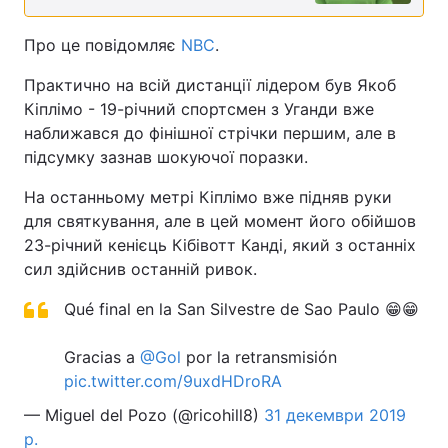
Про це повідомляє
NBC
.
Практично на всій дистанції лідером був Якоб
Кіплімо - 19-річний спортсмен з Уганди вже
наближався до фінішної стрічки першим, але в
підсумку зазнав шокуючої поразки.
На останньому метрі Кіплімо вже підняв руки
для святкування, але в цей момент його обійшов
23-річний кенієць Кібівотт Канді, який з останніх
сил здійснив останній ривок.
Qué final en la San Silvestre de Sao Paulo 😁😁
Gracias a
@Gol
por la retransmisión
pic.twitter.com/9uxdHDroRA
— Miguel del Pozo (@ricohill8)
31 декември 2019
р.