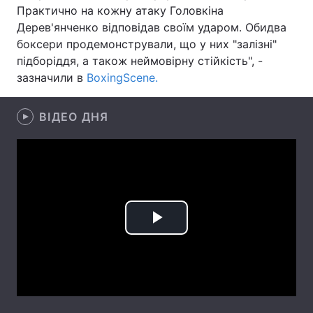
Практично на кожну атаку Головкіна
Лонгріди
Дерев'янченко відповідав своїм ударом. Обидва
боксери продемонстрували, що у них "залізні"
підборіддя, а також неймовірну стійкість", -
Відео з Youtube
Статті
зазначили в
BoxingScene.
Інтерв'ю
Думки
ВІДЕО ДНЯ
Архів
Вакансії
Контакти
Послуги
Play
Video