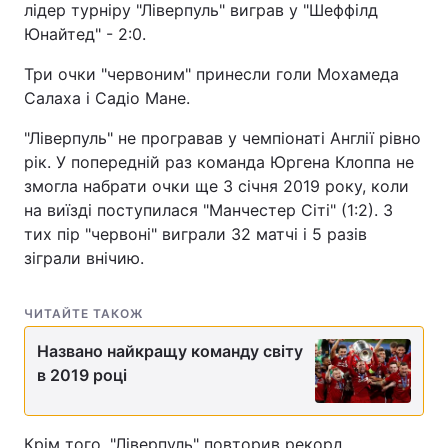
лідер турніру "Ліверпуль" виграв у "Шеффілд
Юнайтед" - 2:0.
Три очки "червоним" принесли голи Мохамеда
Салаха і Садіо Мане.
"Ліверпуль" не програвав у чемпіонаті Англії рівно
рік. У попередній раз команда Юргена Клоппа не
змогла набрати очки ще 3 січня 2019 року, коли
на виїзді поступилася "Манчестер Сіті" (1:2). З
тих пір "червоні" виграли 32 матчі і 5 разів
зіграли внічию.
ЧИТАЙТЕ ТАКОЖ
Названо найкращу команду світу
в 2019 році
Крім того, "Ліверпуль" повторив рекорд