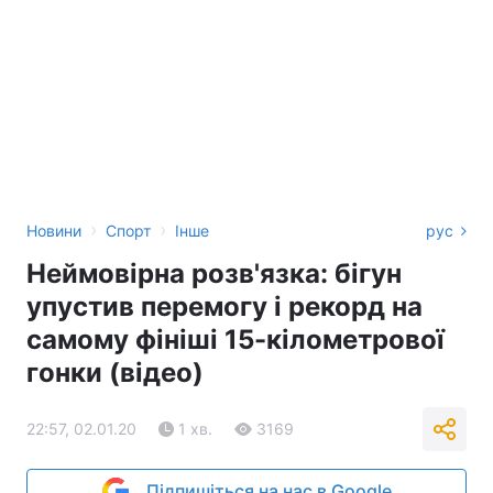
›
›
Новини
Спорт
Інше
рус
Неймовірна розв'язка: бігун
упустив перемогу і рекорд на
самому фініші 15-кілометрової
гонки (відео)
22:57, 02.01.20
1 хв.
3169
Підпишіться на нас в Google