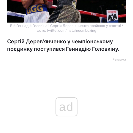
Бій Геннадій Головіна і Сергія Дерев'янченка пройшов у жовтні /
фото: twitter.com/matchroomboxing
Сергій Дерев'янченко у чемпіонському
поєдинку поступився Геннадію Головкіну.
Реклама
ad