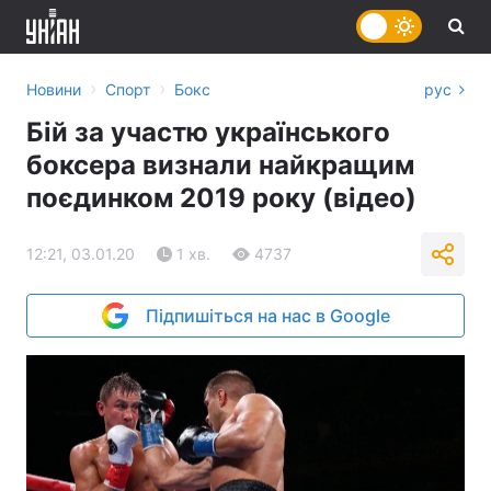
›
›
Новини
Спорт
Бокс
рус
Бій за участю українського
боксера визнали найкращим
поєдинком 2019 року (відео)
12:21, 03.01.20
1 хв.
4737
Підпишіться на нас в Google