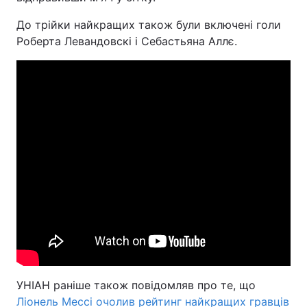
До трійки найкращих також були включені голи
Роберта Левандовскі і Себастьяна Аллє.
УНІАН раніше також повідомляв про те, що
Ліонель Мессі очолив рейтинг найкращих гравців