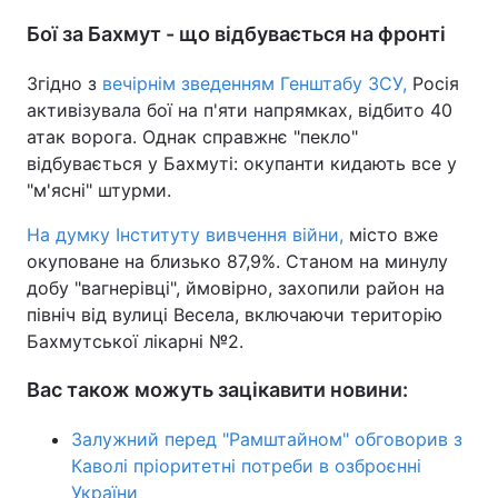
Бої за Бахмут - що відбувається на фронті
Згідно з
вечірнім зведенням Генштабу ЗСУ,
Росія
активізувала бої на п'яти напрямках, відбито 40
атак ворога. Однак справжнє "пекло"
відбувається у Бахмуті: окупанти кидають все у
"м'ясні" штурми.
На думку Інституту вивчення війни,
місто вже
окуповане на близько 87,9%. Станом на минулу
добу "вагнерівці", ймовірно, захопили район на
північ від вулиці Весела, включаючи територію
Бахмутської лікарні №2.
Вас також можуть зацікавити новини:
Залужний перед "Рамштайном" обговорив з
Каволі пріоритетні потреби в озброєнні
України