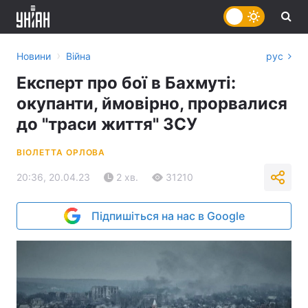
›
Новини
Війна
рус
Експерт про бої в Бахмуті:
окупанти, ймовірно, прорвалися
до "траси життя" ЗСУ
ВІОЛЕТТА ОРЛОВА
20:36, 20.04.23
2 хв.
31210
Підпишіться на нас в Google