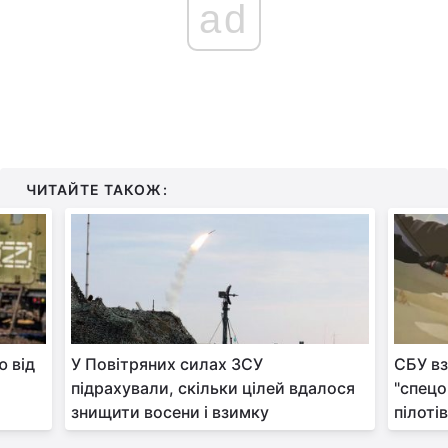
ad
ЧИТАЙТЕ ТАКОЖ:
ю від
У Повітряних силах ЗСУ
СБУ вз
підрахували, скільки цілей вдалося
"спецо
знищити восени і взимку
пілоті