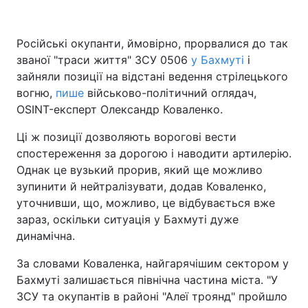
Російські окупанти, ймовірно, прорвалися до так
званої "траси життя" ЗСУ 0506
Головна
Війна
у Бахмуті
і
зайняли позиції на відстані ведення стрілецького
Україна
Політика
вогню,
пише
військово-політичний оглядач,
OSINT-експерт Олександр Коваленко.
Економіка
Світ
Ці ж позиції дозволяють ворогові вести
Спорт
Наука
спостереження за дорогою і наводити артилерію.
Однак це вузький прорив, який ще можливо
Техно і зв'язок
Лайт
зупинити й нейтралізувати, додав Коваленко,
уточнивши, що, можливо, це відбувається вже
Зброя
Інциденти
зараз, оскільки ситуація у Бахмуті дуже
динамічна.
Здоров'я
Туризм
За словами Коваленка, найгарячішим сектором у
Цікавинки
Погода
Бахмуті залишається північна частина міста. "У
ЗСУ та окупантів в районі "Алеї троянд" пройшло
Екологія
Регіони