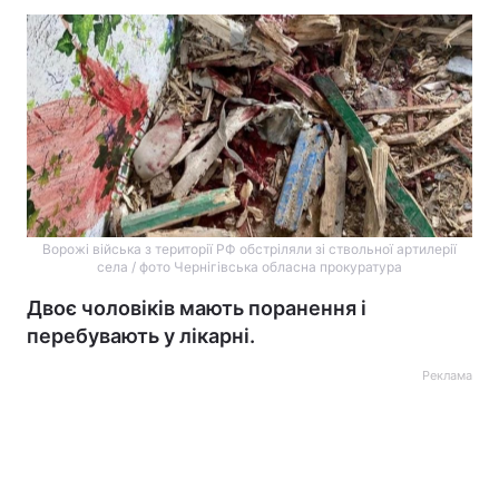
Ворожі війська з території РФ обстріляли зі ствольної артилерії
села / фото Чернігівська обласна прокуратура
Двоє чоловіків мають поранення і
перебувають у лікарні.
Реклама