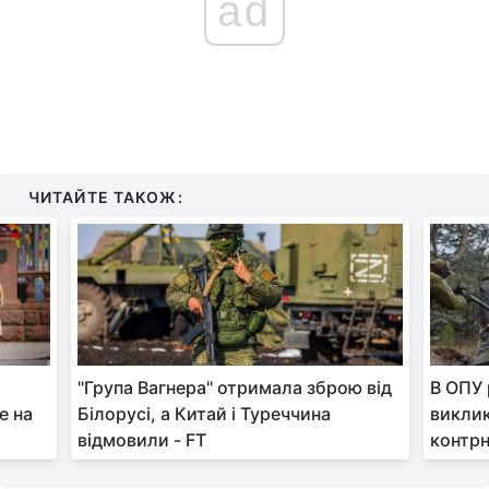
ad
ЧИТАЙТЕ ТАКОЖ:
"Група Вагнера" отримала зброю від
В ОПУ 
е на
Білорусі, а Китай і Туреччина
виклик
відмовили - FT
контрн