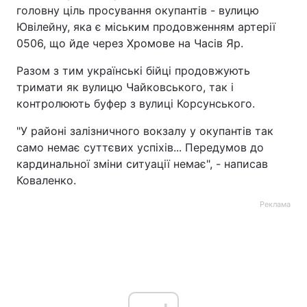
головну ціль просування окупантів - вулицю
Тема оформлення
Ювілейну, яка є міським продовженням артерії
0506, що йде через Хромове на Часів Яр.
Разом з тим українські бійці продовжують
тримати як вулицю Чайковського, так і
контролюють буфер з вулиці Корсунського.
"У районі залізничного вокзалу у окупантів так
само немає суттєвих успіхів... Передумов до
кардинальної зміни ситуації немає", - написав
Коваленко.
Реклама