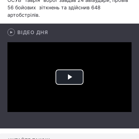
ОСУВ "Таврія" ворог завдав 24 авіаудари, провів
56 бойових зіткнень та здійснив 648
Лонгріди
артобстрілів.
Відео з Youtube
Статті
ВІДЕО ДНЯ
Інтерв'ю
Думки
Архів
Вакансії
Контакти
Play
Послуги
Video