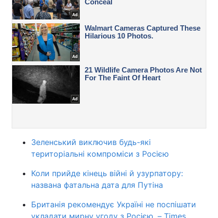
Зеленський виключив будь-які
територіальні компроміси з Росією
Коли прийде кінець війні й узурпатору:
названа фатальна дата для Путіна
Британія рекомендує Україні не поспішати
укладати мирну угоду з Росією, – Times