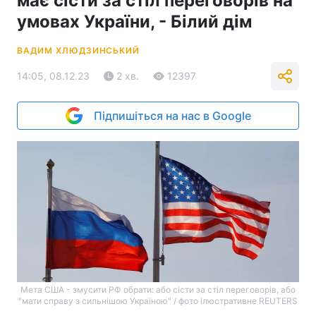
має сісти за стіл переговорів на
умовах України, - Білий дім
ВАДИМ ХЛЮДЗИНСЬКИЙ
14:05, 08.12.23
2 хв.
12397
Підпишіться на нас в Google
Мета США - змусити РФ обрати: або сісти за стіл переговорів, або
"мати справу з сильнішою Україною" / фото ілюстративне REUTERS