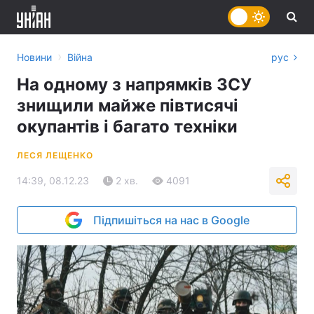
›
Новини
Війна
рус
На одному з напрямків ЗСУ
знищили майже півтисячі
окупантів і багато техніки
ЛЕСЯ ЛЕЩЕНКО
14:39, 08.12.23
2 хв.
4091
Підпишіться на нас в Google