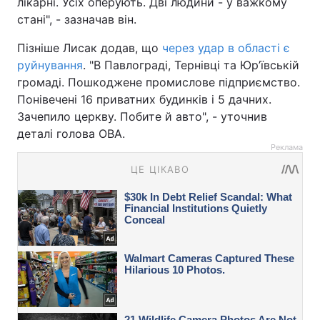
лікарні. Усіх оперують. Дві людини - у важкому
стані", - зазначав він.
Пізніше Лисак додав, що
через удар в області є
руйнування
. "В Павлограді, Тернівці та Юр’ївській
громаді. Пошкоджене промислове підприємство.
Понівечені 16 приватних будинків і 5 дачних.
Зачепило церкву. Побите й авто", - уточнив
деталі голова ОВА.
Реклама