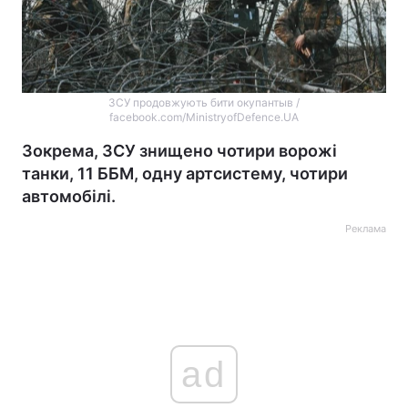
ЗСУ продовжують бити окупантыв /
facebook.com/MinistryofDefence.UA
Зокрема, ЗСУ знищено чотири ворожі
танки, 11 ББМ, одну артсистему, чотири
автомобілі.
Реклама
ad