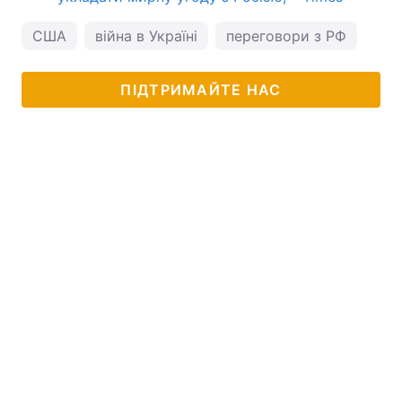
США
війна в Україні
переговори з РФ
Рос
ПІДТРИМАЙТЕ НАС