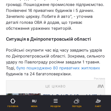
громаді. Пошкоджене промислове підприємство.
Понівечені 16 приватних будинків і 5 дачних.
Зачепило церкву. Побите й авто", - уточнив
деталі голова ОВА й додав, що триває
обстеження уражених територій.
Ситуація в Дніпропетровській області
Російські окупанти час від часу завдають ударів
по Дніпропетровській області. Зокрема, сильного
удару по Павлограду росіяни завдали 1 травня.
Тоді,
було пошкоджено 80 приватних житлових
будинків та 24 багатоповерхівки.
Реклама
RU
МОВА
ГОЛОВНА
РОЗДІЛИ
ПОГОДА
ЛАЙТ