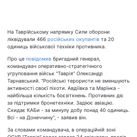
Головна
Війна
На Таврійському напрямку Сили оборони
ліквідували 466
російських окупантів
та 20
Україна
Політика
одиниць військової техніки противника.
Економіка
Світ
Про це
повідомив
бригадний генерал,
командувач оперативно-стратегічного
Спорт
Наука
угруповання військ "Таврія" Олександр
Техно і зв'язок
Лайт
Тарнавський. "Російські терористи не зменшують
активності своєї піхоти. Авдіївка та Марїнка -
Зброя
Інциденти
найбільша кількість боєзіткнень. Противник діє
за підтримки бронетехніки. Задіює авіацію.
Здоров'я
Туризм
Скидає КАБи - за минулу добу понад 40 одиниць.
Всі - на Донеччину", - заявив він.
Цікавинки
Погода
За словами командувача, в операційній зоні
Екологія
Регіони