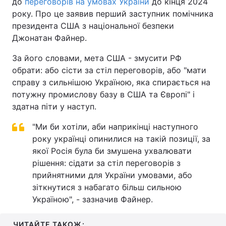
до
переговорів на умовах України
до кінця 2024
року. Про це заявив перший заступник помічника
президента США з національної безпеки
Джонатан Файнер.
За його словами, мета США - змусити РФ
обрати: або сісти за стіл переговорів, або "мати
справу з сильнішою Україною, яка спирається на
потужну промислову базу в США та Європі" і
здатна піти у наступ.
"Ми би хотіли, аби наприкінці наступного
року українці опинилися на такій позиції, за
якої Росія була би змушена ухвалювати
рішення: сідати за стіл переговорів з
прийнятними для України умовами, або
зіткнутися з набагато більш сильною
Україною", - зазначив Файнер.
ЧИТАЙТЕ ТАКОЖ: