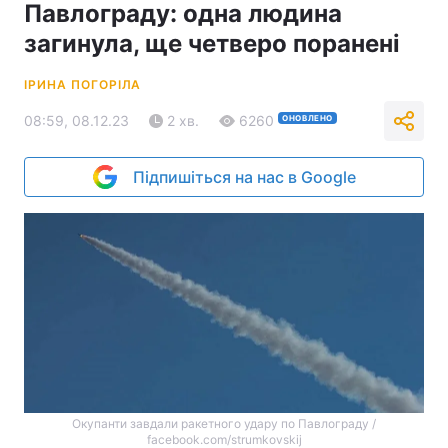
Павлограду: одна людина
загинула, ще четверо поранені
ІРИНА ПОГОРІЛА
08:59, 08.12.23
2 хв.
6260
ОНОВЛЕНО
Підпишіться на нас в Google
Окупанти завдали ракетного удару по Павлограду /
facebook.com/strumkovskij