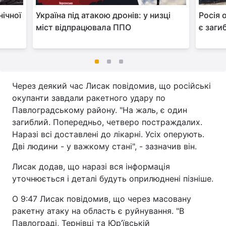
нічної
Україна під атакою дронів: у низці
Росія 
міст відпрацювала ППО
є заги
Через деякий час Лисак повідомив, що російські
окупанти завдали ракетного удару по
Павлоградському району. "На жаль, є один
загиблий. Попередньо, четверо постраждалих.
Наразі всі доставлені до лікарні. Усіх оперують.
Дві людини - у важкому стані", - зазначив він.
Лисак додав, що наразі вся інформація
уточнюється і деталі будуть оприлюднені пізніше.
О 9:47 Лисак повідомив, що через масовану
ракетну атаку на область є руйнування. "В
Павлограді, Тернівці та Юр’ївській