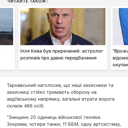
ЧИТАЙТЕ ТАКОЖ:
Тема оформлення
у
Ілля Кива був приречений: астролог
"Врожа
розповів про давнє передбачення
відомо
окупан
Тарнавський наголосив, що наші захисники та
захисниці стійко тримають оборону на
авдіївському напрямку, загальні втрати ворога
склали 466 осіб.
"Знищено 20 одиниць військової техніки.
Зокрема, чотири танки, 11 ББМ, одну артсистему,