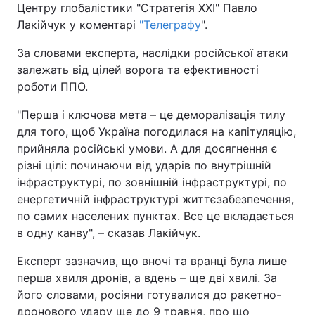
Центру глобалістики "Стратегія ХХІ" Павло
Лакійчук у коментарі
"Телеграфу
".
За словами експерта, наслідки російської атаки
залежать від цілей ворога та ефективності
роботи ППО.
"Перша і ключова мета – це деморалізація тилу
для того, щоб Україна погодилася на капітуляцію,
прийняла російські умови. А для досягнення є
різні цілі: починаючи від ударів по внутрішній
інфраструктурі, по зовнішній інфраструктурі, по
енергетичній інфраструктурі життєзабезпечення,
по самих населених пунктах. Все це вкладається
в одну канву", – сказав Лакійчук.
Експерт зазначив, що вночі та вранці була лише
перша хвиля дронів, а вдень – ще дві хвилі. За
його словами, росіяни готувалися до ракетно-
дронового удару ще до 9 травня, про що