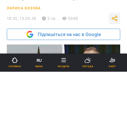
ЛАРИСА КОЗОВА
18:20, 13.05.26
3 хв.
5649
Підпишіться на нас в Google
RU
МОВА
ГОЛОВНА
РОЗДІЛИ
ПОГОДА
ЛАЙТ
Сергій Бескрестнов очікує ракетних залпів вночі / колаж УНІАН,
фото Міноборони РФ, кадр з відео
Можливо, незабаром станеться
комбінований удар по центральній та