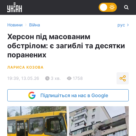
›
Новини
Війна
рус
Херсон під масованим
обстрілом: є загиблі та десятки
поранених
ЛАРИСА КОЗОВА
19:39, 13.05.26
3 хв.
1758
Підпишіться на нас в Google