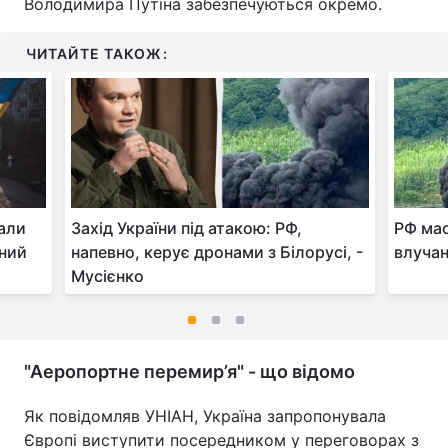
Володимира Путіна забезпечуються окремо.
ЧИТАЙТЕ ТАКОЖ:
дали
Захід України під атакою: РФ,
РФ мас
мний
напевно, керує дронами з Білорусі, -
влучан
Мусієнко
"Аеропортне перемир’я" - що відомо
Як повідомляв УНІАН, Україна запропонувала
Європі виступити посередником у переговорах з