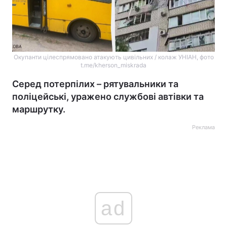
Окупанти цілеспрямовано атакують цивільних / колаж УНІАН, фото
t.me/kherson_miskrada
Серед потерпілих – рятувальники та
поліцейські, уражено службові автівки та
маршрутку.
Реклама
ad