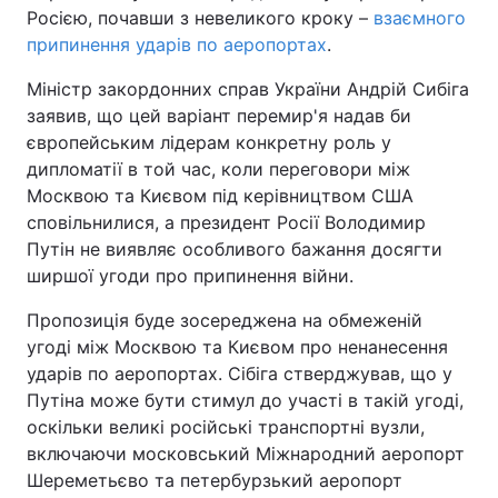
Росією, почавши з невеликого кроку –
взаємного
припинення ударів по аеропортах
.
Міністр закордонних справ України Андрій Сибіга
заявив, що цей варіант перемир'я надав би
європейським лідерам конкретну роль у
дипломатії в той час, коли переговори між
Москвою та Києвом під керівництвом США
сповільнилися, а президент Росії Володимир
Путін не виявляє особливого бажання досягти
ширшої угоди про припинення війни.
Пропозиція буде зосереджена на обмеженій
угоді між Москвою та Києвом про ненанесення
ударів по аеропортах. Сібіга стверджував, що у
Путіна може бути стимул до участі в такій угоді,
оскільки великі російські транспортні вузли,
включаючи московський Міжнародний аеропорт
Шереметьєво та петербурзький аеропорт