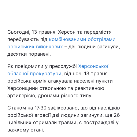
Головна
Війна
Сьогодні, 13 травня, Херсон та передмістя
перебувають під
комбінованими обстрілами
Україна
Політика
російських військових
– дві людини загинули,
Економіка
Світ
десятки поранені.
Як повідомили у пресслужбі
Херсонської
Спорт
Наука
обласної прокуратури
, від ночі 13 травня
Техно і зв'язок
Лайт
російська армія атакувала населені пункти
Херсонщини ствольною та реактивною
Зброя
Інциденти
артилерією, дронами різного типу.
Здоров'я
Туризм
Станом на 17:30 зафіксовано, що від наслідків
російської агресії дві людини загинули, ще 26
Цікавинки
Погода
цивільних отримали травми, є постраждалі у
важкому стані.
Екологія
Регіони