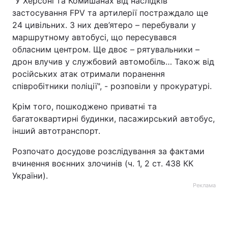
"У Херсоні та Комишанах від наслідків
застосування FPV та артилерії постраждало ще
Тема оформлення
24 цивільних. З них дев’ятеро – перебували у
маршрутному автобусі, що пересувався
обласним центром. Ще двоє – рятувальники –
дрон влучив у службовий автомобіль… Також від
російських атак отримали поранення
співробітники поліції", - розповіли у прокуратурі.
Крім того, пошкоджено приватні та
багатоквартирні будинки, пасажирський автобус,
інший автотранспорт.
Розпочато досудове розслідування за фактами
вчинення воєнних злочинів (ч. 1, 2 ст. 438 КК
України).
Реклама