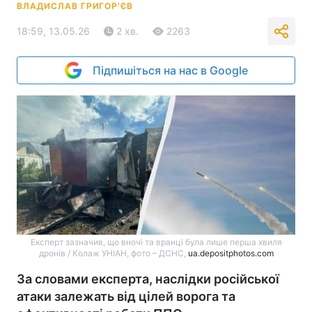
ВЛАДИСЛАВ ГРИГОР'ЄВ
18:59, 13.05.26
2 хв.
2263
Підпишіться на нас в Google
Експерт зазначив, що вночі та вранці була лише перша хвиля
дронів / Колаж УНІАН, фото – ДСНС,
ua.depositphotos.com
За словами експерта, наслідки російської
атаки залежать від цілей ворога та