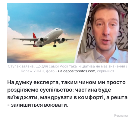
Ступак заявив, що для самої Росії така ініціатива не має значення /
Колаж УНІАН, фото -
ua.depositphotos.com
, скриншот
На думку експерта, таким чином ми просто
розділяємо суспільство: частина буде
виїжджати, мандрувати в комфорті, а решта
- залишиться воювати.
Реклама