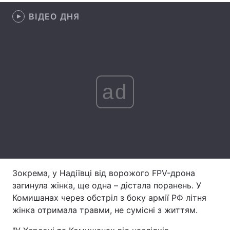
ВІДЕО ДНЯ
Лонгріди
Відео з Youtube
Статті
Інтерв'ю
Думки
ad
Архів
Вакансії
Контакти
Послуги
Зокрема, у Надіївці від ворожого FPV-дрона
загинула жінка, ще одна – дістала поранень. У
Комишанах через обстріл з боку армії РФ літня
жінка отримала травми, не сумісні з життям.