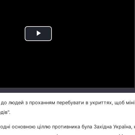
Play
Video
до людей з проханням перебувати в укриттях, щоб міні
дів".
годні основною ціллю противника була Західна Україна, 