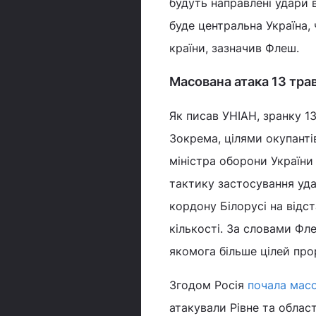
будуть направлені удари 
буде центральна Україна,
країни, зазначив Флеш.
Масована атака 13 тра
Як писав УНІАН, зранку 1
Зокрема, цілями окупантів
міністра оборони України
тактику застосування уда
кордону Білорусі на відст
кількості. За словами Ф
якомога більше цілей прор
Згодом Росія
почала масо
атакували Рівне та област