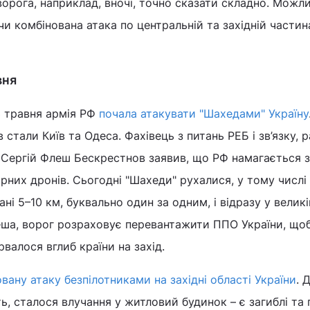
ворога, наприклад, вночі, точно сказати складно. Можли
 чи комбінована атака по центральній та західній части
вня
3 травня армія РФ
почала атакувати "Шахедами" Україну
 стали Київ та Одеса. Фахівець з питань РЕБ і зв’язку, 
 Сергій Флеш Бескрестнов заявив, що РФ намагається 
рних дронів. Сьогодні "Шахеди" рухалися, у тому числі
ані 5–10 км, буквально один за одним, і відразу у великі
леша, ворог розраховує перевантажити ППО України, що
валося вглиб країни на захід.
вану атаку безпілотниками на західні області України
. 
ь, сталося влучання у житловий будинок – є загиблі та 