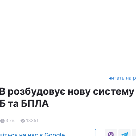
читать на 
В розбудовує нову систему
ЕБ та БПЛА
3 хв.
18351
іться на нас в Google