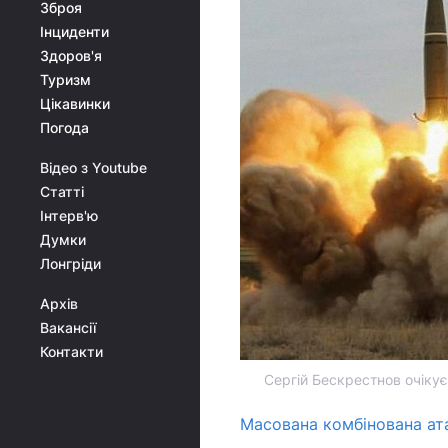
Зброя
Інциденти
Здоров'я
Туризм
Цікавинки
Погода
Відео з Youtube
Статті
Інтерв'ю
Думки
Лонгріди
Архів
Вакансії
Контакти
Сергій Бескрестнов очікує
Масована комбінована ат