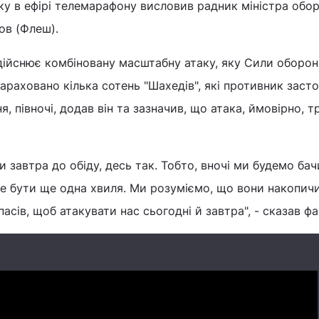
мку в ефірі телемарафону висловив радник міністра обо
ов (Флеш).
дійснює комбіновану масштабну атаку, яку Сили оборо
араховано кілька сотень "Шахедів", які противник засто
ня, півночі, додав він та зазначив, що атака, ймовірно, 
 завтра до обіду, десь так. Тобто, вночі ми будемо бач
же бути ще одна хвиля. Ми розуміємо, що вони накопич
сів, щоб атакувати нас сьогодні й завтра", - сказав фа