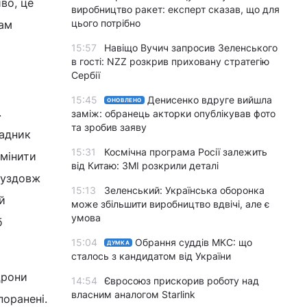
во, це
виробництво ракет: експерт сказав, що для
цього потрібно
нам
15:57
Навіщо Вучич запросив Зеленського
в гості: NZZ розкрив приховану стратегію
Сербії
15:45
Денисенко вдруге вийшла
ОНОВЛЕНО
.
заміж: обранець акторки опублікував фото
та зробив заяву
радник
15:31
Космічна програма Росії залежить
змінити
від Китаю: ЗМІ розкрили деталі
 уздовж
15:13
Зеленський: Українська оборонка
й
може збільшити виробництво вдвічі, але є
умова
б
15:04
Обрання суддів МКС: що
ДУМКА
сталось з кандидатом від України
Дрони
14:54
Євросоюз прискорив роботу над
власним аналогом Starlink
поранені.