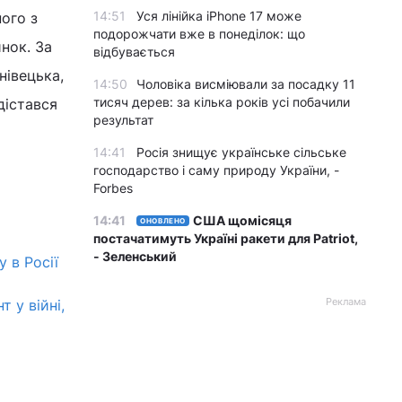
14:51
Уся лінійка iPhone 17 може
ого з
подорожчати вже в понеділок: що
нок. За
відбувається
нівецька,
14:50
Чоловіка висміювали за посадку 11
тисяч дерев: за кілька років усі побачили
дістався
результат
14:41
Росія знищує українське сільське
господарство і саму природу України, -
Forbes
14:41
США щомісяця
ОНОВЛЕНО
постачатимуть Україні ракети для Patriot,
- Зеленський
 в Росії
Реклама
 у війні,