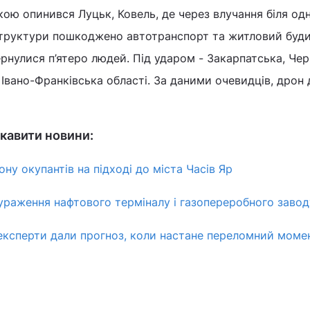
ою опинився Луцьк, Ковель, де через влучання біля одн
аструктури пошкоджено автотранспорт та житловий буди
улися п’ятеро людей. Під ударом - Закарпатська, Чер
 Івано-Франківська області. За даними очевидців, дрон 
кавити новини:
у окупантів на підході до міста Часів Яр
ураження нафтового терміналу і газопереробного заводу
експерти дали прогноз, коли настане переломний момент