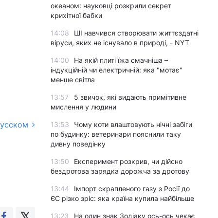
океаном: науковці розкрили секрет
крихітної бабки
14:08
ШІ навчився створювати життєздатні
віруси, яких не існувало в природі, - NYT
14:00
На якій плиті їжа смачніша –
індукційній чи електричній: яка "мотає"
менше світла
13:57
5 звичок, які видають примітивне
мислення у людини
русском
13:53
Чому коти влаштовують нічні забіги
по будинку: ветеринари пояснили таку
дивну поведінку
13:50
Експеримент розкрив, чи дійсно
бездротова зарядка дорожча за дротову
13:44
Імпорт скрапленого газу з Росії до
ЄС різко зріс: яка країна купила найбільше
13:23
На один знак Зодіаку ось-ось чекає