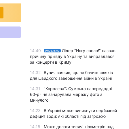
14:40
Лідер "Ногу свело!" назвав
ОНОВЛЕНО
причину приїзду в Україну та виправдався
за концерти в Криму
14:32
Вучич заявив, що не бачить шляхів
для швидкого завершення війни в Україні
14:31
"Королева": Сумська напередодні
60-річчя зачарувала мережу фото з
минулого
14:23
В Україні може виникнути серйозний
дефіцит води: які області під загрозою
14:15
Може долати тисячі кілометрів над