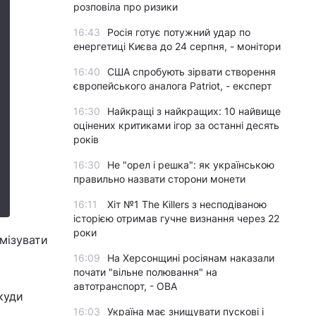
розповіла про ризики
16:43
Росія готує потужний удар по
енергетиці Києва до 24 серпня, - монітори
16:40
США спробують зірвати створення
європейського аналога Patriot, - експерт
16:30
Найкращі з найкращих: 10 найвище
оцінених критиками ігор за останні десять
років
16:30
Не "орел і решка": як українською
правильно назвати сторони монети
16:11
Хіт №1 The Killers з несподіваною
історією отримав гучне визнання через 22
роки
мізувати
16:09
На Херсонщині росіянам наказали
почати "вільне полювання" на
автотранспорт, - ОВА
куди
16:03
Україна має знищувати пускові і