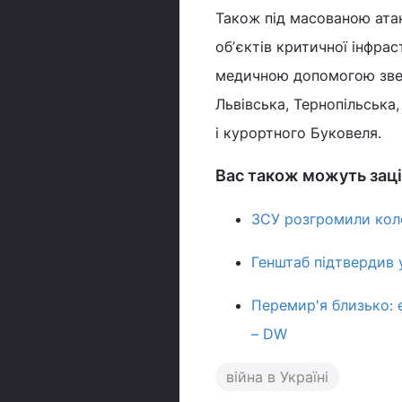
Також під масованою атак
обʼєктів критичної інфр
медичною допомогою зверн
Львівська, Тернопільська,
і курортного Буковеля.
Вас також можуть заці
ЗСУ розгромили колон
Генштаб підтвердив 
Перемир'я близько: 
– DW
війна в Україні