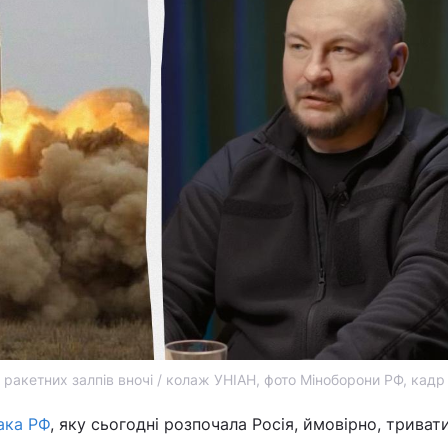
 ракетних залпів вночі / колаж УНІАН, фото Міноборони РФ, кадр 
ака РФ
, яку сьогодні розпочала Росія, ймовірно, триват