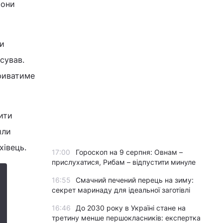
рони
ни
сував.
триватиме
ити
или
хівець.
17:00
Гороскоп на 9 серпня: Овнам –
прислухатися, Рибам – відпустити минуле
16:55
Смачний печений перець на зиму:
секрет маринаду для ідеальної заготівлі
16:46
До 2030 року в Україні стане на
третину менше першокласників: експертка