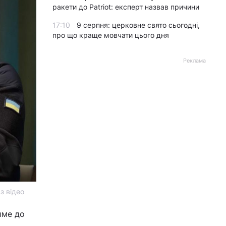
ракети до Patriot: експерт назвав причини
17:10
9 серпня: церковне свято сьогодні,
про що краще мовчати цього дня
Реклама
з відео
име до