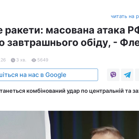
читать на 
 ракети: масована атака Р
о завтрашнього обіду, - Фл
.26
3 хв.
5649
іться на нас в Google
анеться комбінований удар по центральній та за