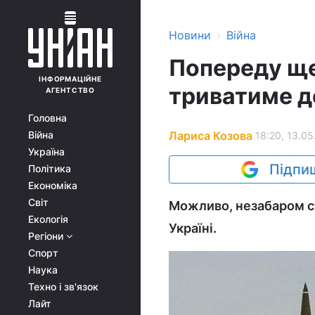
›
Новини
Війна
Попереду ще
ІНФОРМАЦІЙНЕ
триватиме д
АГЕНТСТВО
Головна
Лариса Козова
Війна
18:20, 13.05
Україна
Підпиш
Політика
Економіка
Світ
Можливо, незабаром ст
Екологія
Україні.
Регіони
Спорт
Наука
Техно і зв'язок
Лайт