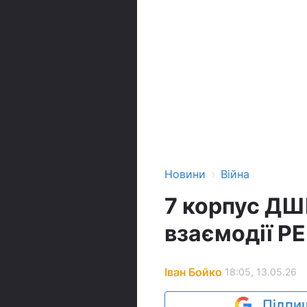
›
Новини
Війна
7 корпус ДШ
взаємодії Р
Іван Бойко
18:05, 13.05.26
Підпиш