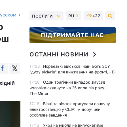
русском
RU
+22
ПОСЛУГИ
Ф
ПІДТРИМАЙТЕ НАС
еш
ОСТАННІ НОВИНИ
17:38
Норвезькі військові навчають ЗСУ
"духу вікінгів" для виживання на фронті, - BI
17:26
Один трагічний випадок змусив
хідній
чоловіка схуднути на 25 кг за пів року, -
The Mirror
17:16
Вівці та віслюк врятували сонячну
електростанцію у США: їм доручили
особливе завдання
17:13
Україна ніколи не випускатиме