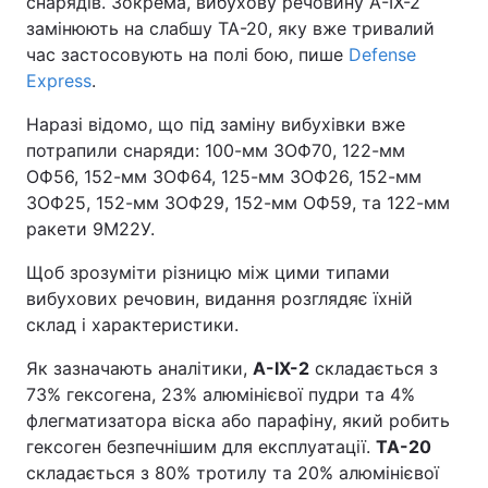
снарядів. Зокрема, вибухову речовину A-IX-2
замінюють на слабшу ТА-20, яку вже тривалий
час застосовують на полі бою, пише
Defense
Express
.
Наразі відомо, що під заміну вибухівки вже
потрапили снаряди: 100-мм 3ОФ70, 122-мм
ОФ56, 152-мм 3ОФ64, 125-мм 3ОФ26, 152-мм
3ОФ25, 152-мм 3ОФ29, 152-мм ОФ59, та 122-мм
ракети 9М22У.
Щоб зрозуміти різницю між цими типами
вибухових речовин, видання розглядяє їхній
склад і характеристики.
Як зазначають аналітики,
A-IX-2
складається з
73% гексогена, 23% алюмінієвої пудри та 4%
флегматизатора віска або парафіну, який робить
гексоген безпечнішим для експлуатації.
ТА-20
складається з 80% тротилу та 20% алюмінієвої