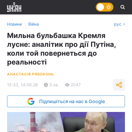
›
Новини
Війна
рус
Мильна бульбашка Кремля
лусне: аналітик про дії Путіна,
коли той повернеться до
реальності
АНАСТАСІЯ РЯБОКОНЬ
15:33, 14.06.26
3 хв.
2047
Підпишіться на нас в Google