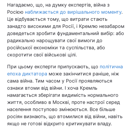
Нагадаємо, що, на думку експертів, війна з
Росією
наближається до вирішального моменту
.
Це відбувається тому, що витрати стають
занадто високими для Росії, і Кремлю незабаром
доведеться зробити фундаментальний вибір: або
радикально нарощувати свої вимоги до
російської економіки та суспільства, або
скоротити свої військові цілі.
При цьому експерти припускають, що
політична
епоха диктатора
може закінчитися раніше, ніж
сама війна. Тим часом у Росії проявляються
ознаки втоми від війни. І хоча Кремль
намагається зберігати видимість нормального
життя, особливо в Москві, проте настрої серед
населення поступово змінюються. Все більше
росіян визнають, що втомилися від війни, навіть
якщо не готові відкрито критикувати владу.