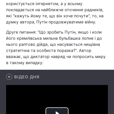
користується інтернетом, а у всьому
Лонгріди
покладається на найближче оточення радників,
які "кажуть йому те, що він хоче почути", то, на
думку автора, Путін продовжуватиме війну.
Відео з Youtube
Статті
Друге питання: "Що зробить Путін, якщо і коли
Інтерв'ю
Думки
його кремлівська мильна бульбашка лопне і до
нього раптово дійде, що насувається нищівна
Архів
Вакансії
стратегічна та особиста поразка?". Автор
вважає, що диктатор навряд чи попросить миру
Контакти
в такому випадку:
Послуги
ВІДЕО ДНЯ