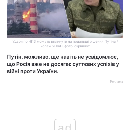
Удари по НПЗ можуть вплинути на подальші рішення Путіна /
колаж УНІАН, фото: скріншот
Путін, можливо, ще навіть не усвідомлює,
що Росія вже не досягає суттєвих успіхів у
війні проти України.
Реклама
ad