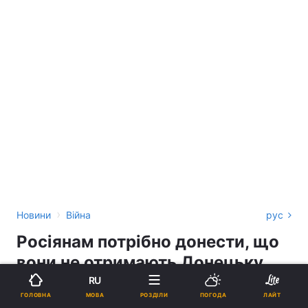
›
Новини
Війна
рус
Росіянам потрібно донести, що
вони не отримають Донецьку
область, - експерт
RU
МОВА
ГОЛОВНА
РОЗДІЛИ
ПОГОДА
ЛАЙТ