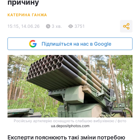
причину
КАТЕРИНА ГАНЖА
15:15, 14.06.26
3 хв.
3751
Підпишіться на нас в Google
Російську артилерію оснащують слабшою вибухівкою / фото
ua.depositphotos.com
Експерти пояснюють такі зміни потребою