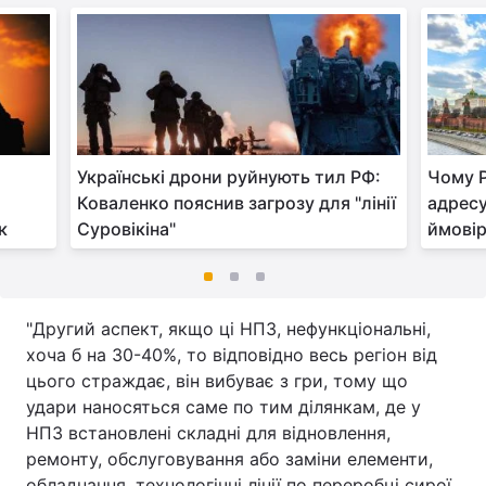
Українські дрони руйнують тил РФ:
Чому Р
Коваленко пояснив загрозу для "лінії
адресу
к
Суровікіна"
ймовір
"Другий аспект, якщо ці НПЗ, нефункціональні,
хоча б на 30-40%, то відповідно весь регіон від
цього страждає, він вибуває з гри, тому що
удари наносяться саме по тим ділянкам, де у
НПЗ встановлені складні для відновлення,
ремонту, обслуговування або заміни елементи,
обладнання, технологічні лінії по переробці сирої