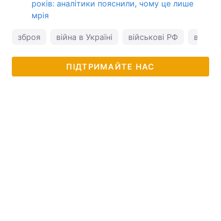
років: аналітики пояснили, чому це лише
мрія
зброя
війна в Україні
військові РФ
війна 
ПІДТРИМАЙТЕ НАС