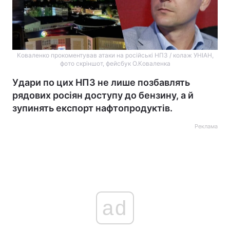
Коваленко прокоментував атаки на російські НПЗ / колаж УНІАН,
фото скріншот, фейсбук О.Коваленка
Удари по цих НПЗ не лише позбавлять
рядових росіян доступу до бензину, а й
зупинять експорт нафтопродуктів.
Реклама
ad