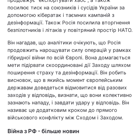
продовжує "експортувати хаос", а також
посилює тиск на союзників і сусідів України за
допомогою кібератак і таємних кампаній з
дезінформації. Також Росія посилила вторгнення
безпілотників і літаків у повітряний простір НАТО.
Він нагадав, що аналітики очікують, що Росія
продовжить нарощувати силу операцій у рамках
гібридної війни по всій Європі. Вона домагається
мети підірвати скоординовані дії Заходу шляхом
поширення страху та дезінформації. Він робить
висновок, що в якийсь момент європейським
державам доведеться відмовитися від разових
заходів у відповідь, визнати, що вони колективно
зазнають нападу, і завдати удару у відповідь. Він
називає це додатковим кроком до прямого
військового конфлікту між Сходом і Заходом.
Війна з РФ - більше новин