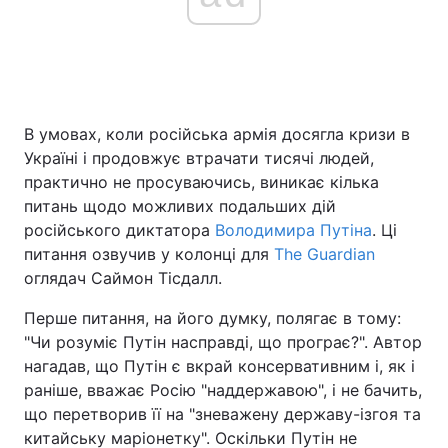
Головна
Війна
Україна
Політика
В умовах, коли російська армія досягла кризи в
Україні і продовжує втрачати тисячі людей,
Економіка
Світ
практично не просуваючись, виникає кілька
питань щодо можливих подальших дій
Спорт
Наука
російського диктатора
Володимира Путіна
. Ці
питання озвучив у колонці для
The Guardian
Техно і зв'язок
Лайт
оглядач Саймон Тісдалл.
Зброя
Інциденти
Перше питання, на його думку, полягає в тому:
"Чи розуміє Путін насправді, що програє?". Автор
Здоров'я
Туризм
нагадав, що Путін є вкрай консервативним і, як і
раніше, вважає Росію "наддержавою", і не бачить,
Цікавинки
Погода
що перетворив її на "зневажену державу-ізгоя та
китайську маріонетку". Оскільки Путін не
Екологія
Регіони