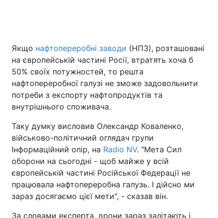
Якщо
нафтопереробні заводи
(НПЗ), розташовані
на європейській частині Росії, втратять хоча б
50% своїх потужностей, то решта
нафтопереробної галузі не зможе задовольнити
потреби з експорту нафтопродуктів та
внутрішнього споживача.
Таку думку висловив Олександр Коваленко,
військово-політичний оглядач групи
Інформаційний опір, на
Radio NV
. "Мета Сил
оборони на сьогодні - щоб майже у всій
європейській частині Російської Федерації не
працювала нафтопереробна галузь. І дійсно ми
зараз досягаємо цієї мети", - сказав він.
За словами експерта, дрони зараз залітають і