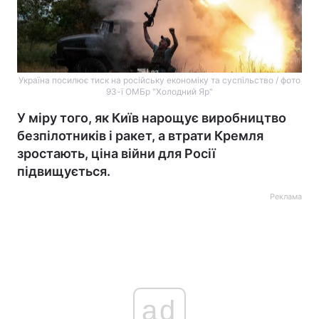
Україна посилює тиск на російську економіку та суспільство / фото
93-ї ОМБр "Холодний Яр"
У міру того, як Київ нарощує виробництво
безпілотників і ракет, а втрати Кремля
зростають, ціна війни для Росії
підвищується.
Реклама
ad