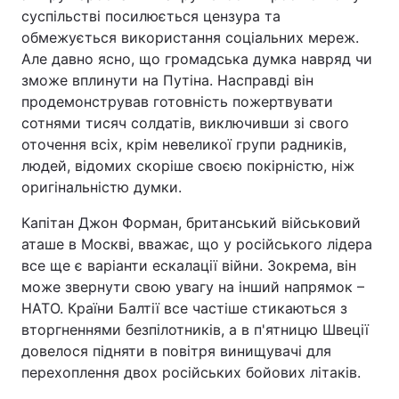
суспільстві посилюється цензура та
обмежується використання соціальних мереж.
Але давно ясно, що громадська думка навряд чи
зможе вплинути на Путіна. Насправді він
продемонстрував готовність пожертвувати
сотнями тисяч солдатів, виключивши зі свого
оточення всіх, крім невеликої групи радників,
людей, відомих скоріше своєю покірністю, ніж
оригінальністю думки.
Капітан Джон Форман, британський військовий
аташе в Москві, вважає, що у російського лідера
все ще є варіанти ескалації війни. Зокрема, він
може звернути свою увагу на інший напрямок –
НАТО. Країни Балтії все частіше стикаються з
вторгненнями безпілотників, а в п'ятницю Швеції
довелося підняти в повітря винищувачі для
перехоплення двох російських бойових літаків.