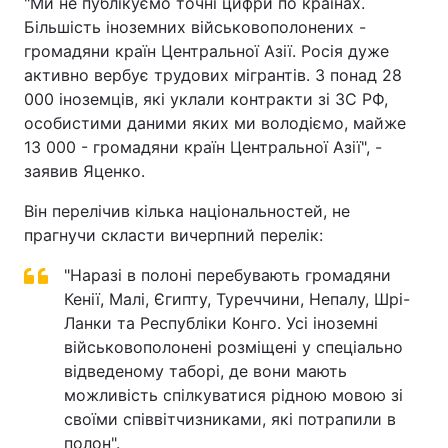
"Ми не публікуємо точні цифри по країнах.
Більшість іноземних військовополонених -
громадяни країн Центральної Азії. Росія дуже
активно вербує трудових мігрантів. З понад 28
000 іноземців, які уклали контракти зі ЗС РФ,
особистими даними яких ми володіємо, майже
13 000 - громадяни країн Центральної Азії", -
заявив Яценко.
Він перелічив кілька національностей, не
прагнучи скласти вичерпний перелік:
"Наразі в полоні перебувають громадяни
Кенії, Малі, Єгипту, Туреччини, Непалу, Шрі-
Ланки та Республіки Конго. Усі іноземні
військовополонені розміщені у спеціально
відведеному таборі, де вони мають
можливість спілкуватися рідною мовою зі
своїми співвітчизниками, які потрапили в
полон".