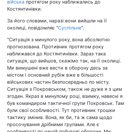
війська
протягом року наближались до
Костянтинівки.
За його словами, наразі вони вийшли на її
околиці, повідомляє "
Суспільне
".
"Ситуація з минулого року, вона абсолютно
прогнозована. Противник протягом року
наближався до Костянтинівки. Зараз така
ситуація, що вийшов, скажімо так, на її околиці.
Ми вимушені вже вести в оборону десь за
містом і основний рубіж вже в більшості
військових частин безпосередньо по місту.
Ситуація з Покровськом, також не дуже я з цим
згоден. Якраз в минулому році, взимку, навесні я
був командиром тактичної групи Покровськ. Там
були свої особливості. Тут противник трошки
тактику змінив. Вона, як би, та ж сама щодо
просочування дрібними групами. Але є
особливості по нашій побудові оборони. Ми