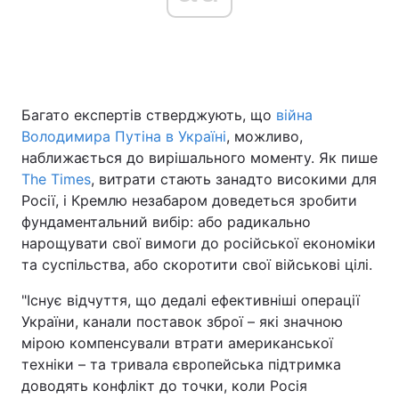
Головна
Війна
Багато експертів стверджують, що
війна
Україна
Політика
Володимира Путіна в Україні
, можливо,
Економіка
Світ
наближається до вирішального моменту. Як пише
The Times
, витрати стають занадто високими для
Спорт
Наука
Росії, і Кремлю незабаром доведеться зробити
фундаментальний вибір: або радикально
Техно і зв'язок
Лайт
нарощувати свої вимоги до російської економіки
та суспільства, або скоротити свої військові цілі.
Зброя
Інциденти
"Існує відчуття, що дедалі ефективніші операції
Здоров'я
Туризм
України, канали поставок зброї – які значною
мірою компенсували втрати американської
Цікавинки
Погода
техніки – та тривала європейська підтримка
доводять конфлікт до точки, коли Росія
Екологія
Регіони