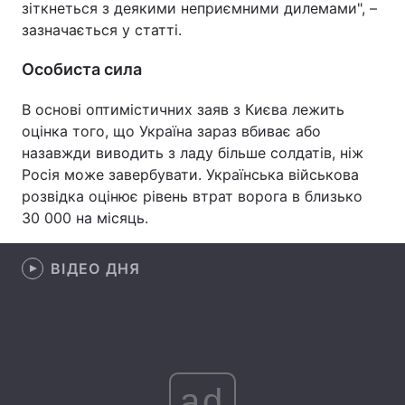
зіткнеться з деякими неприємними дилемами", –
зазначається у статті.
Лонгріди
Особиста сила
Відео з Youtube
Статті
В основі оптимістичних заяв з Києва лежить
Інтерв'ю
Думки
оцінка того, що Україна зараз вбиває або
назавжди виводить з ладу більше солдатів, ніж
Архів
Вакансії
Росія може завербувати. Українська військова
розвідка оцінює рівень втрат ворога в близько
Контакти
30 000 на місяць.
Послуги
ВІДЕО ДНЯ
ad