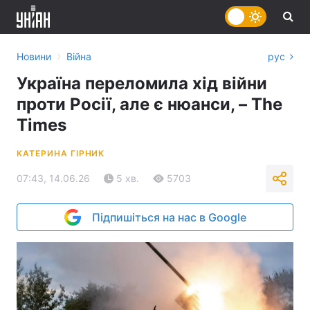
›
Новини
Війна
рус
Україна переломила хід війни
проти Росії, але є нюанси, – The
Times
КАТЕРИНА ГІРНИК
07:43, 14.06.26
5 хв.
5703
Підпишіться на нас в Google