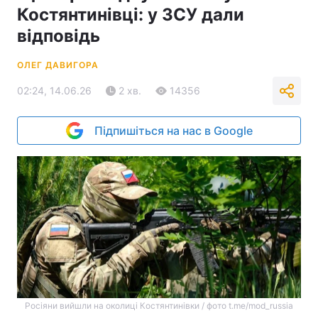
Костянтинівці: у ЗСУ дали
відповідь
ОЛЕГ ДАВИГОРА
02:24, 14.06.26
2 хв.
14356
Підпишіться на нас в Google
Росіяни вийшли на околиці Костянтинівки / фото t.me/mod_russia