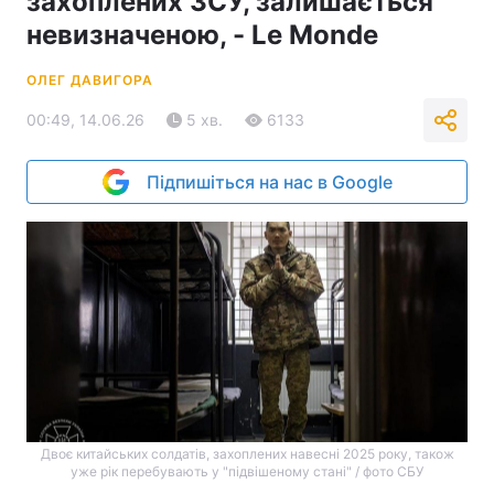
захоплених ЗСУ, залишається
невизначеною, - Le Monde
ОЛЕГ ДАВИГОРА
00:49, 14.06.26
5 хв.
6133
Підпишіться на нас в Google
Двоє китайських солдатів, захоплених навесні 2025 року, також
уже рік перебувають у "підвішеному стані" / фото СБУ