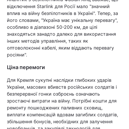
відключення Starlink для Росії мало "значний
вплив на війну безпілотників в Україні". Тепер, за
його словами, "Україна має унікальну перевагу",
особливо в діапазоні 50-200 км, де цілі
знаходяться занадто далеко для використання
інших методів управління, таких як
оптоволоконні кабелі, яким віддають перевагу
росіяни".
Ціна перемоги
Для Кремля сукупні наслідки глибоких ударів
України, масових вбивств російських солдатів і
безперервної гонки озброєнь означають
зростаючі витрати на війну. Потрібні кошти для
ремонту пошкоджених паливних сховищ,
виплати компенсацій вдовам загиблих солдатів,
збільшення бонусів, необхідних для залучення
новобранців, та закупівлі технологій для