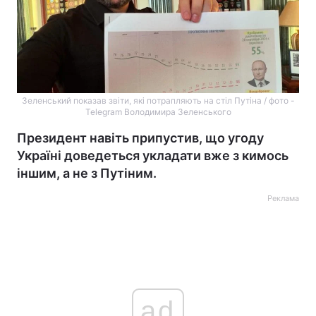
Зеленський показав звіти, які потрапляють на стіл Путіна / фото -
Telegram Володимира Зеленського
Президент навіть припустив, що угоду
Україні доведеться укладати вже з кимось
іншим, а не з Путіним.
Реклама
ad