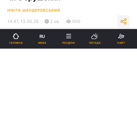
НІКІТА ШЕНДЕРОВСЬКИЙ
14:47, 13.06.26
2 хв.
900
RU
Підпишіться на нас в Google
МОВА
ГОЛОВНА
РОЗДІЛИ
ПОГОДА
ЛАЙТ
Костенко розповів, чи є зрушення у реформі армії / колаж УНІАН,
фото фейсбук/Роман Костенко, Генштаб ЗСУ
Гостро постає питання про те, де знайти