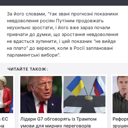
Тема оформлення
За його словами, "так звані прогнозні показники
невдоволення росіян Путіним продовжать
неухильно зростати, і його вже зараз почали
привчати до думки, що зростання невдоволення
не вдасться зупинити, і цей показник "не вийде
на плато" до вересня, коли в Росії заплановані
парламентські вибори".
ЧИТАЙТЕ ТАКОЖ:
в ЄС
Лідери G7 обговорять із Трампом
Реформ
на
умови для мирних переговорів
зруше