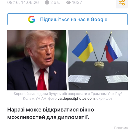
09:16, 14.06.26
2 хв.
1637
Підпишіться на нас в Google
Європейські лідери будуть обговорювати з Трампом Україну/
Колаж УНІАН, фото
ua.depositphotos.com
, скріншот
Наразі може відкриватися вікно
можливостей для дипломатії.
Реклама