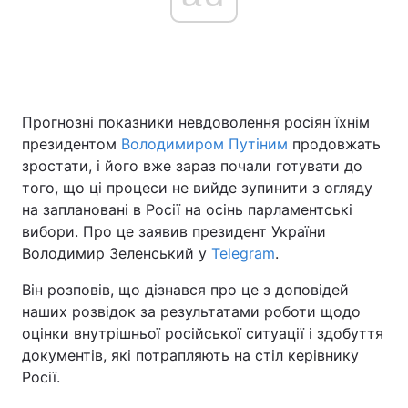
Головна
Війна
Україна
Політика
Прогнозні показники невдоволення росіян їхнім
президентом
Володимиром Путіним
продовжать
Економіка
Світ
зростати, і його вже зараз почали готувати до
того, що ці процеси не вийде зупинити з огляду
Спорт
Наука
на заплановані в Росії на осінь парламентські
вибори. Про це заявив президент України
Техно і зв'язок
Лайт
Володимир Зеленський у
Telegram
.
Зброя
Інциденти
Він розповів, що дізнався про це з доповідей
наших розвідок за результатами роботи щодо
Здоров'я
Туризм
оцінки внутрішньої російської ситуації і здобуття
документів, які потрапляють на стіл керівнику
Цікавинки
Погода
Росії.
Екологія
Регіони