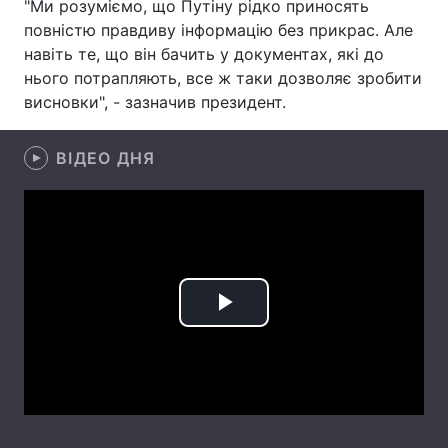
"Ми розуміємо, що Путіну рідко приносять
повністю правдиву інформацію без прикрас. Але
Лонгріди
навіть те, що він бачить у документах, які до
нього потрапляють, все ж таки дозволяє зробити
Відео з Youtube
Статті
висновки", - зазначив президент.
Інтерв'ю
Думки
ВІДЕО ДНЯ
Архів
Вакансії
Контакти
Послуги
Play
Video