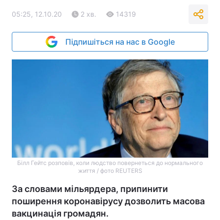
05:25, 12.10.20
2 хв.
14319
Підпишіться на нас в Google
Білл Гейтс розповів, коли людство повернеться до нормального
життя / фото REUTERS
За словами мільярдера, припинити
поширення коронавірусу дозволить масова
вакцинація громадян.