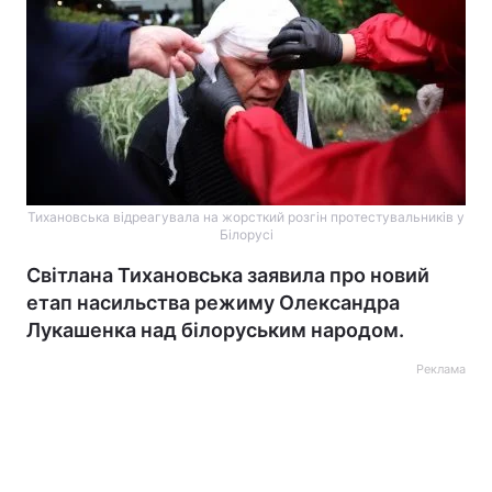
Тихановська відреагувала на жорсткий розгін протестувальників у
Білорусі
Світлана Тихановська заявила про новий
етап насильства режиму Олександра
Лукашенка над білоруським народом.
Реклама