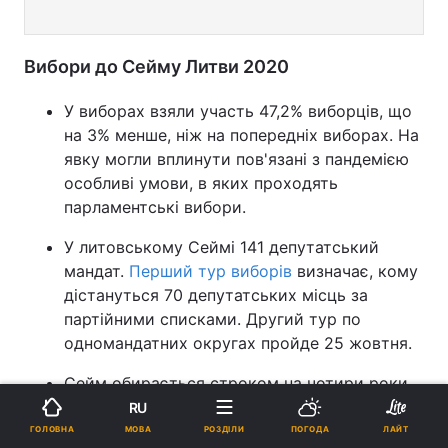
Вибори до Сейму Литви 2020
У виборах взяли участь 47,2% виборців, що
на 3% менше, ніж на попередніх виборах. На
явку могли вплинути пов'язані з пандемією
особливі умови, в яких проходять
парламентські вибори.
У литовському Сеймі 141 депутатський
мандат.
Перший тур виборів
визначає, кому
дістануться 70 депутатських місць за
партійними списками. Другий тур по
одномандатних округах пройде 25 жовтня.
Сейм обирається строком на чотири роки.
Перші збори нового скликання за планом
RU
відбудуться в середині листопада. У
МОВА
ГОЛОВНА
РОЗДІЛИ
ПОГОДА
ЛАЙТ