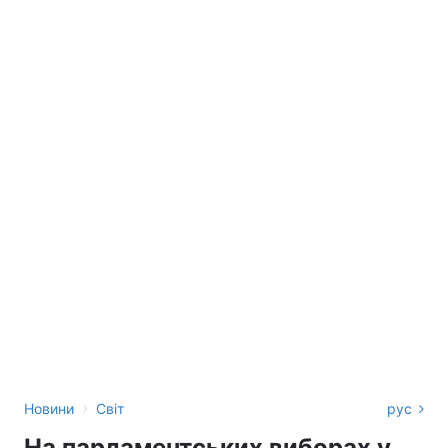
›
Новини
Світ
рус
На парламентських виборах у