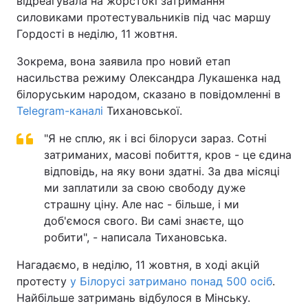
відреагувала на жорстокі затримання
силовиками протестувальників під час маршу
Гордості в неділю, 11 жовтня.
Зокрема, вона заявила про новий етап
насильства режиму Олександра Лукашенка над
білоруським народом, сказано в повідомленні в
Telegram-каналі
Тихановської.
"Я не сплю, як і всі білоруси зараз. Сотні
затриманих, масові побиття, кров - це єдина
відповідь, на яку вони здатні. За два місяці
ми заплатили за свою свободу дуже
страшну ціну. Але нас - більше, і ми
доб'ємося свого. Ви самі знаєте, що
робити", - написала Тихановська.
Нагадаємо, в неділю, 11 жовтня, в ході акцій
протесту
у Білорусі затримано понад 500 осіб
.
Найбільше затримань відбулося в Мінську.