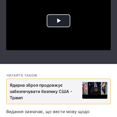
Лонгріди
Відео з Youtube
Статті
Play
Інтерв'ю
Думки
Video
Архів
Вакансії
Контакти
Послуги
ЧИТАЙТЕ ТАКОЖ
Ядерна зброя продовжує
забезпечувати безпеку США -
Трамп
Видання зазначає, що вести мову щодо