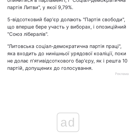
опинитися в парламенті, і "Соціал-демократична
партія Литви", у якої 9,79%.
5-відсотковий бар'єр долають "Партія свободи",
що вперше бере участь у виборах, і опозиційний
"Союз лібералів".
"Литовська соціал-демократична партія праці",
яка входить до нинішньої урядової коаліції, поки
не долає п'ятивідсоткового бар'єру, як і решта 10
партій, допущених до голосування.
Реклама
ad