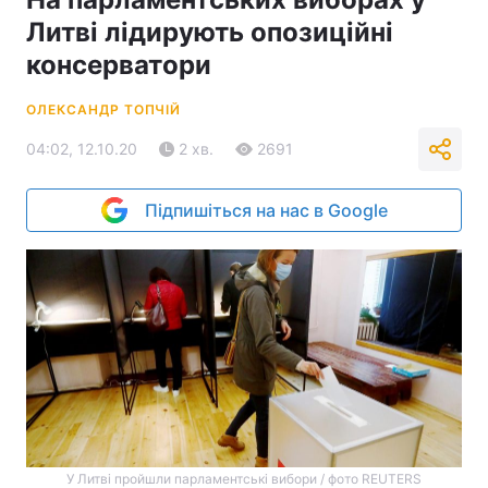
Литві лідирують опозиційні
консерватори
ОЛЕКСАНДР ТОПЧІЙ
04:02, 12.10.20
2 хв.
2691
Підпишіться на нас в Google
У Литві пройшли парламентські вибори / фото REUTERS