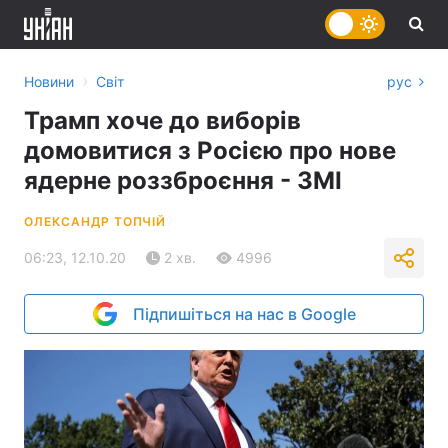
›
Новини
Світ
рус
Трамп хоче до виборів
домовитися з Росією про нове
ядерне роззброєння - ЗМІ
ОЛЕКСАНДР ТОПЧІЙ
06:23, 12.10.20
2 хв.
4996
Підпишіться на нас в Google