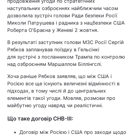
продовження угоди по стратегічних
наступальних озброєннях найближчим часом
Тема оформлення
дозволила зустріч голови Ради безпеки Росії
Миколи Патрушева і радника з нацбезпеки США
Роберта О'Браєна у Женеві 2 жовтня.
В результаті заступник голови МЗС Росії Сергій
Рябков запланував поїздку в Гельсінкі
для зустрічі з посланником Трампа по контролю
над озброєнням Маршаллом Біллінгслі.
Хоча раніше Рябков заявляв, що між США і
Росією все ще існують величезні відмінності в
підходах, в тому числі й до центральних
елементів такої угоди. Мовляв, розмови про
майбутню угоду навряд чи реалістичні.
Що таке договір СНВ-III:
Договір між Росією і США про заходи щодо