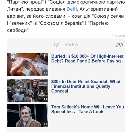
"Партією праці" і "Соціал-демократичною партією
Литви", передає видання
Delfi
. Альтернативний
варіант, за його словами, - коаліція "Союзу селян
і "зелених" із "Союзом лібералів" і "Партією
свободи".
Реклама