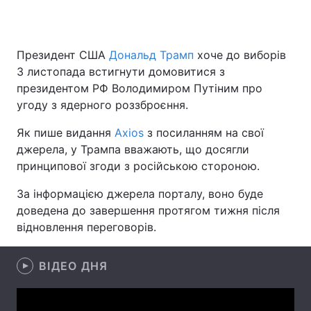
Президент США
Дональд Трамп
хоче до виборів
Головна
Війна
3 листопада встигнути домовитися з
президентом РФ Володимиром Путіним про
Україна
Політика
угоду з ядерного роззброєння.
Економіка
Світ
Як пише видання
Axios
з посиланням на свої
джерела, у Трампа вважають, що досягли
Спорт
Наука
принципової згоди з російською стороною.
Техно і зв'язок
Лайт
За інформацією джерела порталу, воно буде
доведена до завершення протягом тижня після
Зброя
Інциденти
відновлення переговорів.
Здоров'я
Туризм
ВІДЕО ДНЯ
Цікавинки
Погода
Екологія
Регіони