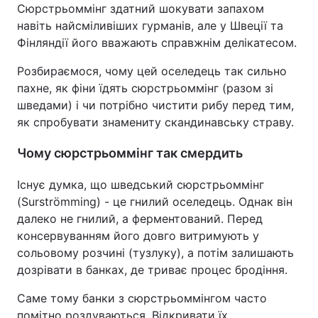
Сюрстрьоммінг здатний шокувати запахом
навіть найсміливіших гурманів, але у Швеції та
Фінляндії його вважають справжнім делікатесом.
Розбираємося, чому цей оселедець так сильно
пахне, як фіни їдять сюрстрьоммінг (разом зі
шведами) і чи потрібно чистити рибу перед тим,
як спробувати знамениту скандинавську страву.
Чому сюрстрьоммінг так смердить
Існує думка, що шведський сюрстрьоммінг
(Surströmming) - це гнилий оселедець. Однак він
далеко не гнилий, а ферментований. Перед
консервуванням його довго витримують у
сольовому розчині (тузлуку), а потім залишають
дозрівати в банках, де триває процес бродіння.
Саме тому банки з сюрстрьоммінгом часто
помітно роздуваються. Відкривати їх