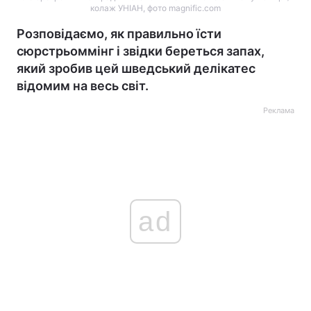
колаж УНІАН, фото magnific.com
Розповідаємо, як правильно їсти
сюрстрьоммінг і звідки береться запах,
який зробив цей шведський делікатес
відомим на весь світ.
Реклама
ad