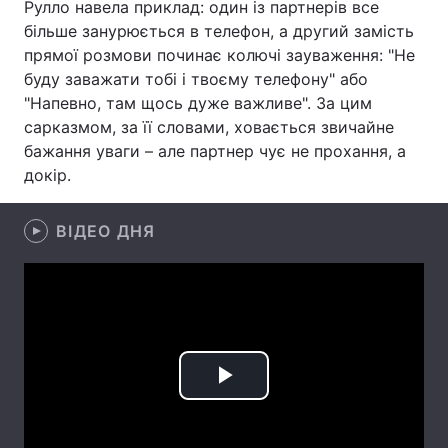
Рулло навела приклад: один із партнерів все
більше занурюється в телефон, а другий замість
Лонгріди
прямої розмови починає колючі зауваження: "Не
буду заважати тобі і твоєму телефону" або
Відео з Youtube
Статті
"Напевно, там щось дуже важливе". За цим
сарказмом, за її словами, ховається звичайне
Інтерв'ю
Думки
бажання уваги – але партнер чує не прохання, а
докір.
Архів
Вакансії
Контакти
ВІДЕО ДНЯ
Послуги
Play
Video