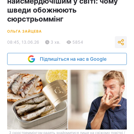
найсмердючішим у світі: чому
шведи обожнюють
сюрстрьоммінг
ОЛЬГА ЗАЙЦЕВА
08:45, 13.06.26
3 хв.
5854
Підпишіться на нас в Google
З сюрстреммінгом радять знайомитися лише на свіжому повітрі /