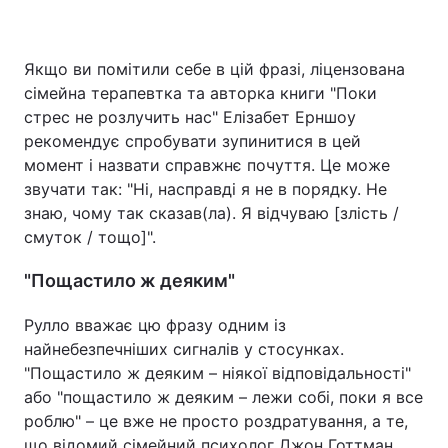
Якщо ви помітили себе в цій фразі, ліцензована
сімейна терапевтка та авторка книги "Поки
стрес не розлучить нас" Елізабет Ерншоу
рекомендує спробувати зупинитися в цей
момент і назвати справжнє почуття. Це може
звучати так: "Ні, насправді я не в порядку. Не
знаю, чому так сказав(ла). Я відчуваю [злість /
смуток / тощо]".
"Пощастило ж деяким"
Рулло вважає цю фразу одним із
найнебезпечніших сигналів у стосунках.
"Пощастило ж деяким – ніякої відповідальності"
або "пощастило ж деяким – лежи собі, поки я все
роблю" – це вже не просто роздратування, а те,
що відомий сімейний психолог Джон Готтман