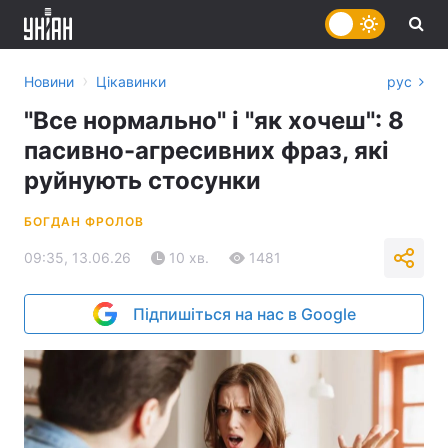
›
Новини
Цікавинки
рус
"Все нормально" і "як хочеш": 8
пасивно-агресивних фраз, які
руйнують стосунки
БОГДАН ФРОЛОВ
09:35, 13.06.26
10 хв.
1481
Підпишіться на нас в Google