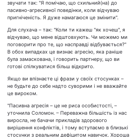
звучати так: "Я помічаю, що схильний(на) до
пасивно-агресивної поведінки, коли відчуваю
пригніченість. Я дуже намагаюся це змінити".
Для слухача – так: "Коли ти кажеш "як хочеш", я
відчуваю, що мене відштовхують. Чи можемо ми
поговорити про те, що насправді відбувається?"
В обох випадках це визнає агресію, яка раніше
була замаскована, і говорить партнеру, що ви
готові спілкуватися більш відкрито.
Якщо ви впізнаєте ці фрази у своїх стосунках –
не будьте до себе надто суворими і не вважайте
це вироком.
"Пасивна агресія – це не риса особистості, –
уточнила Соломон. – Переважна більшість із нас
виросла, не бачачи прикладів здорового
вирішення конфліктів, і тому вступаємо в близькі
стосунки з реальним дефіцитом навичок. Хороша