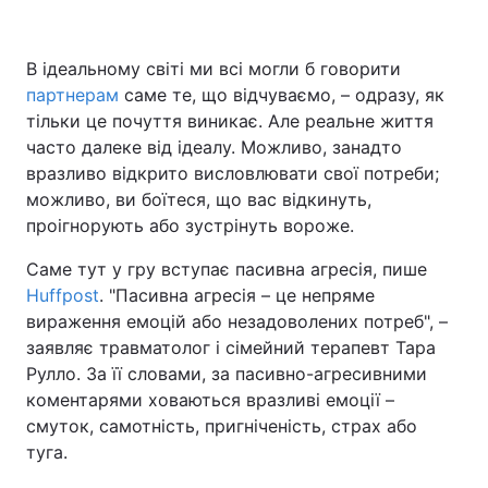
В ідеальному світі ми всі могли б говорити
партнерам
Головна
саме те, що відчуваємо, – одразу, як
Війна
тільки це почуття виникає. Але реальне життя
Україна
Політика
часто далеке від ідеалу. Можливо, занадто
вразливо відкрито висловлювати свої потреби;
Економіка
Світ
можливо, ви боїтеся, що вас відкинуть,
проігнорують або зустрінуть вороже.
Спорт
Наука
Саме тут у гру вступає пасивна агресія, пише
Техно і зв'язок
Лайт
Huffpost
. "Пасивна агресія – це непряме
вираження емоцій або незадоволених потреб", –
Зброя
Інциденти
заявляє травматолог і сімейний терапевт Тара
Рулло. За її словами, за пасивно-агресивними
Здоров'я
Туризм
коментарями ховаються вразливі емоції –
смуток, самотність, пригніченість, страх або
Цікавинки
Погода
туга.
Екологія
Регіони