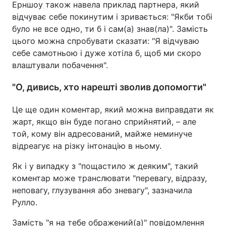
Ерншоу також навела приклад партнера, який
відчуває себе покинутим і зривається: "Якби тобі
було не все одно, ти б і сам(а) знав(ла)". Замість
цього можна спробувати сказати: "Я відчуваю
себе самотньою і дуже хотіла б, щоб ми скоро
влаштували побачення".
"О, дивись, хто нарешті зволив допомогти"
Це ще один коментар, який можна виправдати як
жарт, якщо він буде погано сприйнятий, – але
той, кому він адресований, майже неминуче
відреагує на різку інтонацію в ньому.
Як і у випадку з "пощастило ж деяким", такий
коментар може транслювати "перевагу, відразу,
неповагу, глузування або зневагу", зазначила
Рулло.
Замість "я на тебе ображений(а)" повідомлення