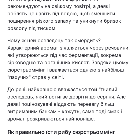
рекомендують на свіжому повітрі, а деякі
роблять це навіть під водою, щоб зменшити
поширення різкого запаху та уникнути бризок
розсолу під тиском.
Чому ж цей оселедець так смердить?
Характерний аромат з'являється через речовини,
які утворюються під час ферментації, зокрема
сірководню та органічних кислот. Завдяки цьому
сюрстрьоммінг і вважається однією з найбільш
"пахучих" страв у світі.
До речі, найкращою вважається той "гнилий"
оселедець, який встигає дозріти до серпня. Але
деякі поціновувачі віддають перевагу більш
витриманим банкам - кажуть, саме тоді смак і
аромат розкриваються найповніше.
Як правильно їсти рибу сюрстрьоммінг