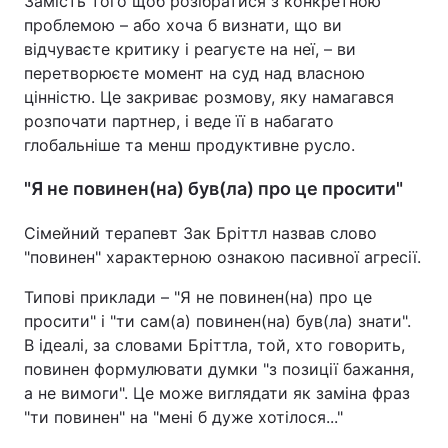
Замість того щоб розібратися з конкретною
проблемою – або хоча б визнати, що ви
відчуваєте критику і реагуєте на неї, – ви
перетворюєте момент на суд над власною
цінністю. Це закриває розмову, яку намагався
розпочати партнер, і веде її в набагато
глобальніше та менш продуктивне русло.
"Я не повинен(на) був(ла) про це просити"
Сімейний терапевт Зак Бріттл назвав слово
"повинен" характерною ознакою пасивної агресії.
Типові приклади – "Я не повинен(на) про це
просити" і "ти сам(а) повинен(на) був(ла) знати".
В ідеалі, за словами Бріттла, той, хто говорить,
повинен формулювати думки "з позиції бажання,
а не вимоги". Це може виглядати як заміна фраз
"ти повинен" на "мені б дуже хотілося..."