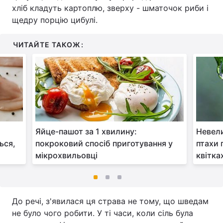
хліб кладуть картоплю, зверху - шматочок риби і
щедру порцію цибулі.
ЧИТАЙТЕ ТАКОЖ:
Яйце-пашот за 1 хвилину:
Невели
ься,
покроковий спосіб приготування у
птахи 
мікрохвильовці
квітка
До речі, з'явилася ця страва не тому, що шведам
не було чого робити. У ті часи, коли сіль була