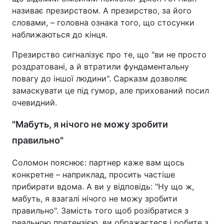
називає презирством. А презирство, за його
словами, – головна ознака того, що стосунки
наближаються до кінця.
Презирство сигналізує про те, що "ви не просто
роздратовані, а й втратили фундаментальну
повагу до іншої людини". Сарказм дозволяє
замаскувати це під гумор, але прихований посил
очевидний.
"Мабуть, я нічого не можу зробити
правильно"
Соломон пояснює: партнер каже вам щось
конкретне – наприклад, просить частіше
прибирати вдома. А ви у відповідь: "Ну що ж,
мабуть, я взагалі нічого не можу зробити
правильно". Замість того щоб розібратися з
реальною претензією, ви ображаєтеся і робите з