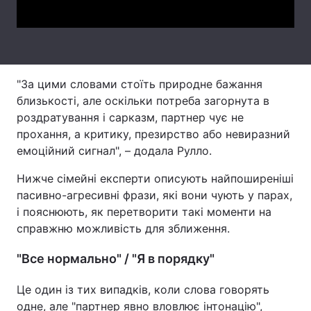
Тема оформлення
"За цими словами стоїть природне бажання
близькості, але оскільки потреба загорнута в
роздратування і сарказм, партнер чує не
прохання, а критику, презирство або невиразний
емоційний сигнал", – додала Рулло.
Нижче сімейні експерти описують найпоширеніші
пасивно-агресивні фрази, які вони чують у парах,
і пояснюють, як перетворити такі моменти на
справжню можливість для зближення.
"Все нормально" / "Я в порядку"
Це один із тих випадків, коли слова говорять
одне, але "партнер явно вловлює інтонацію",