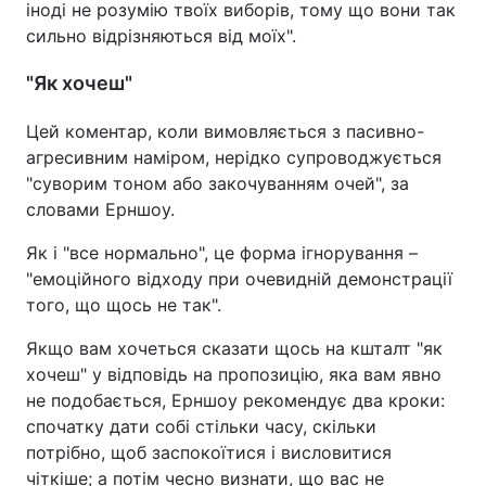
іноді не розумію твоїх виборів, тому що вони так
сильно відрізняються від моїх".
"Як хочеш"
Цей коментар, коли вимовляється з пасивно-
агресивним наміром, нерідко супроводжується
"суворим тоном або закочуванням очей", за
словами Ерншоу.
Як і "все нормально", це форма ігнорування –
"емоційного відходу при очевидній демонстрації
того, що щось не так".
Якщо вам хочеться сказати щось на кшталт "як
хочеш" у відповідь на пропозицію, яка вам явно
не подобається, Ерншоу рекомендує два кроки:
спочатку дати собі стільки часу, скільки
потрібно, щоб заспокоїтися і висловитися
чіткіше; а потім чесно визнати, що вас не