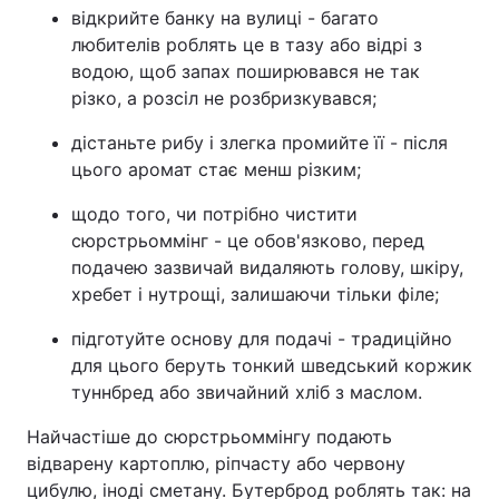
відкрийте банку на вулиці - багато
любителів роблять це в тазу або відрі з
водою, щоб запах поширювався не так
різко, а розсіл не розбризкувався;
дістаньте рибу і злегка промийте її - після
цього аромат стає менш різким;
щодо того, чи потрібно чистити
сюрстрьоммінг - це обов'язково, перед
подачею зазвичай видаляють голову, шкіру,
хребет і нутрощі, залишаючи тільки філе;
підготуйте основу для подачі - традиційно
для цього беруть тонкий шведський коржик
туннбред або звичайний хліб з маслом.
Найчастіше до сюрстрьоммінгу подають
відварену картоплю, ріпчасту або червону
цибулю, іноді сметану. Бутерброд роблять так: на