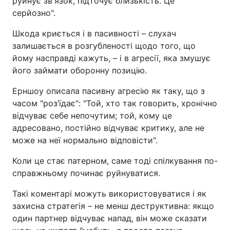
руйнує зв'язок, підточує близькість. Це
серйозно".
Шкода криється і в пасивності – слухач
залишається в розгубленості щодо того, що
йому насправді кажуть, – і в агресії, яка змушує
його займати оборонну позицію.
Ерншоу описала пасивну агресію як таку, що з
часом "роз’їдає": "Той, хто так говорить, хронічно
відчуває себе непочутим; той, кому це
адресовано, постійно відчуває критику, але не
може на неї нормально відповісти".
Коли це стає патерном, саме тоді спілкування по-
справжньому починає руйнуватися.
Такі коментарі можуть використовуватися і як
захисна стратегія – не менш деструктивна: якщо
один партнер відчуває напад, він може сказати