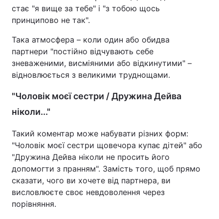
стає "я вище за тебе" і "з тобою щось
принципово не так".
Така атмосфера – коли один або обидва
партнери "постійно відчувають себе
зневаженими, висміяними або відкинутими" –
відновлюється з великими труднощами.
"Чоловік моєї сестри / Дружина Дейва
ніколи..."
Такий коментар може набувати різних форм:
"Чоловік моєї сестри щовечора купає дітей" або
"Дружина Дейва ніколи не просить його
допомогти з пранням". Замість того, щоб прямо
сказати, чого ви хочете від партнера, ви
висловлюєте своє невдоволення через
порівняння.