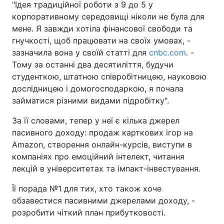
"Ідея традиційної роботи з 9 до 5 у
корпоративному середовищі ніколи не була для
мене. Я завжди хотіла фінансової свободи та
гнучкості, щоб працювати на своїх умовах, -
зазначила вона у своїй статті для
cnbc.com
. -
Тому за останні два десятиліття, будучи
студенткою, штатною співробітницею, науковою
дослідницею і домогосподаркою, я почала
займатися різними видами підробітку".
За її словами, тепер у неї є кілька джерел
пасивного доходу: продаж карткових ігор на
Amazon, створення онлайн-курсів, виступи в
компаніях про емоційний інтелект, читання
лекцій в університетах та імпакт-інвестування.
Її порада №1 для тих, хто також хоче
обзавестися пасивними джерелами доходу, -
розробити чіткий план прибутковості.