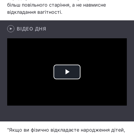
більш повільного старіння, а не навмисне
Лонгріди
відкладання вагітності.
Відео з Youtube
Статті
ВІДЕО ДНЯ
Інтерв'ю
Думки
Архів
Вакансії
Контакти
Play
Послуги
Video
"Якщо ви фізично відкладаєте народження дітей,