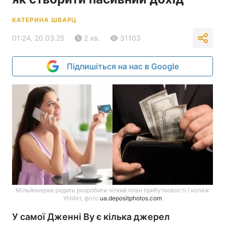
КАТЕРИНА ШВАРЦ
01:24, 20.03.25
2 хв.
31103
Підпишіться на нас в Google
Мільйонерка радить розробити чіткий план прибутковості / колаж
УНІАН, фото
ua.depositphotos.com
У самої Дженні Ву є кілька джерел