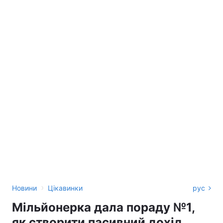
›
Новини
Цікавинки
рус
Мільйонерка дала пораду №1,
як створити пасивний дохід