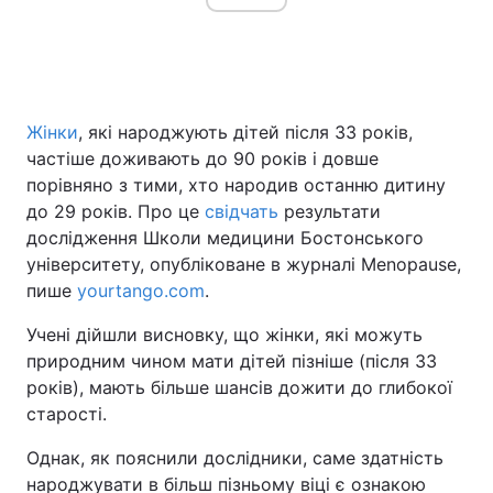
Головна
Війна
Жінки
, які народжують дітей після 33 років,
Україна
Політика
частіше доживають до 90 років і довше
порівняно з тими, хто народив останню дитину
Економіка
Світ
до 29 років. Про це
свідчать
результати
дослідження Школи медицини Бостонського
Спорт
Наука
університету, опубліковане в журналі Menopause,
Техно і зв'язок
Лайт
пише
yourtango.com
.
Учені дійшли висновку, що жінки, які можуть
Зброя
Інциденти
природним чином мати дітей пізніше (після 33
Здоров'я
Туризм
років), мають більше шансів дожити до глибокої
старості.
Цікавинки
Погода
Однак, як пояснили дослідники, саме здатність
Екологія
Регіони
народжувати в більш пізньому віці є ознакою