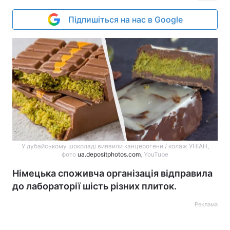
Підпишіться на нас в Google
У дубайському шоколаді виявили канцерогени / колаж УНІАН,
фото
ua.depositphotos.com
, YouTube
Німецька споживча організація відправила
до лабораторії шість різних плиток.
Реклама