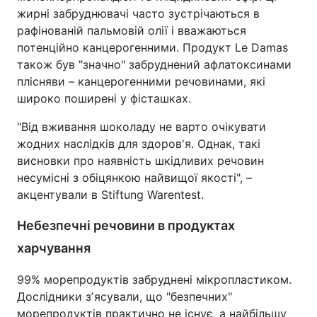
жирні забруднювачі часто зустрічаються в
рафінованій пальмовій олії і вважаються
потенційно канцерогенними. Продукт Le Damas
також був "значно" забруднений афлатоксинами
плісняви – канцерогенними речовинами, які
широко поширені у фісташках.
"Від вживання шоколаду не варто очікувати
жодних наслідків для здоров'я. Однак, такі
висновки про наявність шкідливих речовин
несумісні з обіцянкою найвищої якості", –
акцентували в Stiftung Warentest.
Небезпечні речовини в продуктах
харчування
99% морепродуктів забруднені мікропластиком.
Дослідники зʼясували, що "безпечних"
морепродуктів практично не існує, а найбільшу