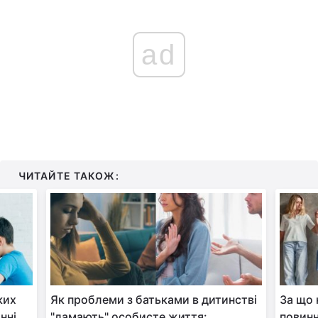
ad
ЧИТАЙТЕ ТАКОЖ:
ких
Як проблеми з батьками в дитинстві
За що 
нні
"ламають" особисте життя:
повинн