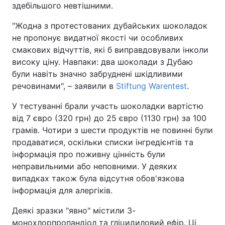
здебільшого невтішними.
"Жодна з протестованих дубайських шоколадок
не пропонує видатної якості чи особливих
смакових відчуттів, які б виправдовували інколи
високу ціну. Навпаки: два шоколади з Дубаю
були навіть значно забруднені шкідливими
речовинами", – заявили в
Stiftung Warentest
.
У тестуванні брали участь шоколадки вартістю
від 7 євро (320 грн) до 25 євро (1130 грн) за 100
грамів. Чотири з шести продуктів не повинні були
продаватися, оскільки списки інгредієнтів та
інформація про поживну цінність були
неправильними або неповними. У деяких
випадках також була відсутня обов'язкова
інформація для алергіків.
Деякі зразки "явно" містили 3-
монохлорпропандіол та гліцидиловий ефір. Ці