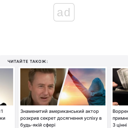
ad
ЧИТАЙТЕ ТАКОЖ:
11
Знаменитий американський актор
Воррен
нки
розкрив секрет досягнення успіху в
примно
будь-якій сфері
3 цінн