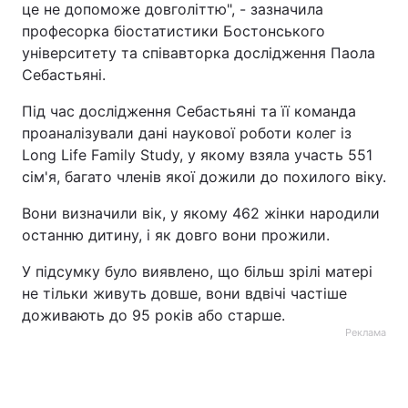
це не допоможе довголіттю", - зазначила
професорка біостатистики Бостонського
Тема оформлення
університету та співавторка дослідження Паола
Себастьяні.
Під час дослідження Себастьяні та її команда
проаналізували дані наукової роботи колег із
Long Life Family Study, у якому взяла участь 551
сім'я, багато членів якої дожили до похилого віку.
Вони визначили вік, у якому 462 жінки народили
останню дитину, і як довго вони прожили.
У підсумку було виявлено, що більш зрілі матері
не тільки живуть довше, вони вдвічі частіше
доживають до 95 років або старше.
Реклама