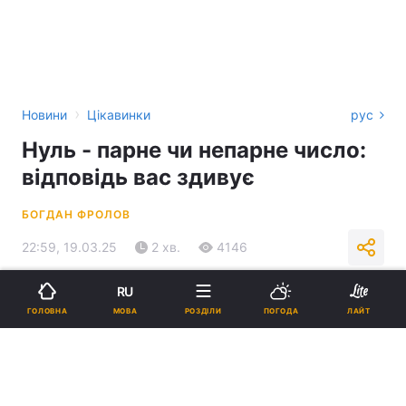
›
Новини
Цікавинки
рус
Нуль - парне чи непарне число:
відповідь вас здивує
БОГДАН ФРОЛОВ
22:59, 19.03.25
2 хв.
4146
RU
Підпишіться на нас в Google
МОВА
ГОЛОВНА
РОЗДІЛИ
ПОГОДА
ЛАЙТ