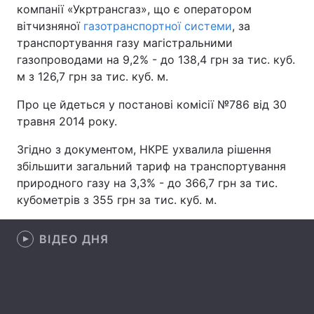
компанії «Укртрансгаз», що є оператором
вітчизняної
газотранспортної системи
, за
транспортування газу магістральними
газопроводами на 9,2% - до 138,4 грн за тис. куб.
Головна
Війна
м з 126,7 грн за тис. куб. м.
Україна
Політика
Про це йдеться у постанові комісії №786 від 30
травня 2014 року.
Економіка
Світ
Згідно з документом, НКРЕ ухвалила рішення
Спорт
Наука
збільшити загальний тариф на транспортування
природного газу на 3,3% - до 366,7 грн за тис.
Техно і зв'язок
Лайт
кубометрів з 355 грн за тис. куб. м.
Зброя
Інциденти
ВІДЕО ДНЯ
Здоров'я
Туризм
Цікавинки
Погода
Екологія
Регіони