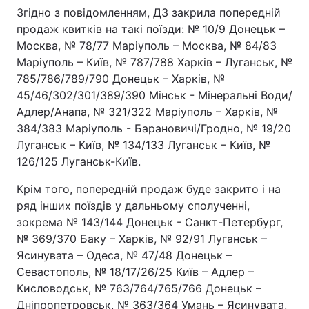
Згідно з повідомленням, ДЗ закрила попередній
продаж квитків на такі поїзди: № 10/9 Донецьк –
Москва, № 78/77 Маріуполь – Москва, № 84/83
Маріуполь – Київ, № 787/788 Харків – Луганськ, №
785/786/789/790 Донецьк – Харків, №
45/46/302/301/389/390 Мінськ - Мінеральні Води/
Адлер/Анапа, № 321/322 Маріуполь – Харків, №
384/383 Маріуполь - Барановичі/Гродно, № 19/20
Луганськ – Київ, № 134/133 Луганськ – Київ, №
126/125 Луганськ-Київ.
Крім того, попередній продаж буде закрито і на
ряд інших поїздів у дальньому сполученні,
зокрема № 143/144 Донецьк - Санкт-Петербург,
№ 369/370 Баку – Харків, № 92/91 Луганськ –
Ясинувата – Одеса, № 47/48 Донецьк –
Севастополь, № 18/17/26/25 Київ – Адлер –
Кисловодськ, № 763/764/765/766 Донецьк –
Дніпропетровськ, № 363/364 Умань – Ясинувата,