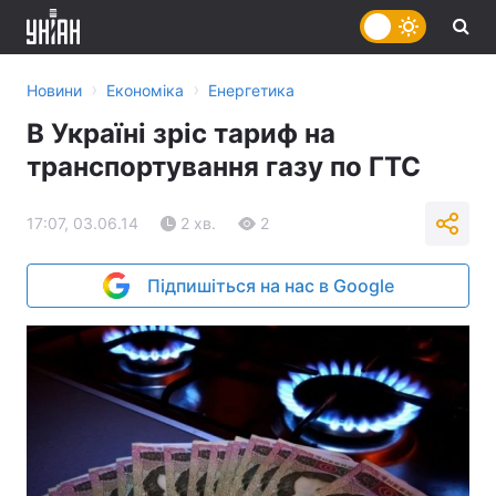
›
›
Новини
Економіка
Енергетика
В Україні зріс тариф на
транспортування газу по ГТС
17:07, 03.06.14
2 хв.
2
Підпишіться на нас в Google