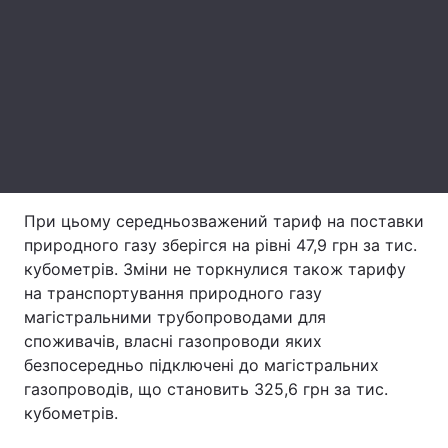
Лонгріди
Відео з Youtube
Статті
Інтерв'ю
Думки
Архів
Вакансії
При цьому середньозважений тариф на поставки
Контакти
природного газу зберігся на рівні 47,9 грн за тис.
кубометрів. Зміни не торкнулися також тарифу
Послуги
на транспортування природного газу
магістральними трубопроводами для
споживачів, власні газопроводи яких
безпосередньо підключені до магістральних
газопроводів, що становить 325,6 грн за тис.
кубометрів.