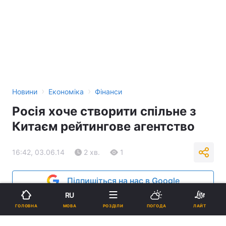
›
›
Новини
Економіка
Фінанси
Росія хоче створити спільне з
Китаєм рейтингове агентство
16:42, 03.06.14
2 хв.
1
Підпишіться на нас в Google
RU
МОВА
ГОЛОВНА
РОЗДІЛИ
ПОГОДА
ЛАЙТ