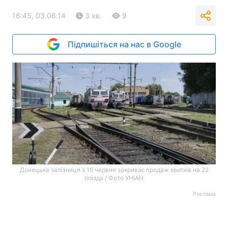
16:45, 03.06.14
3 хв.
9
Підпишіться на нас в Google
Донецька залізниця з 16 червня закриває продаж квитків на 22
поїзда / Фото УНІАН
Реклама