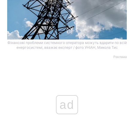
Фінансові проблеми системного оператора можуть вдарити по всій
енергосистемі, вважає експерт / фото УНІАН, Микола Тис
Реклама
ad