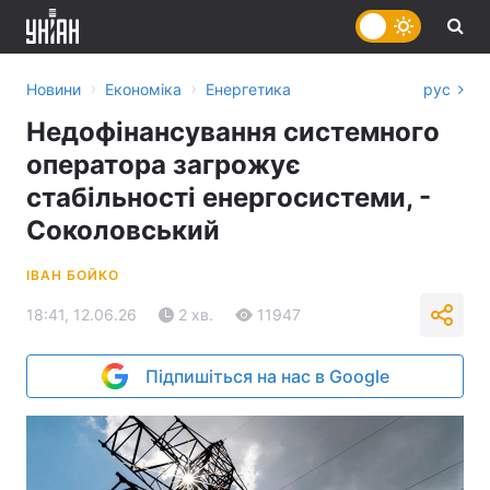
›
›
Новини
Економіка
Енергетика
рус
Недофінансування системного
оператора загрожує
стабільності енергосистеми, -
Соколовський
ІВАН БОЙКО
18:41, 12.06.26
2 хв.
11947
Підпишіться на нас в Google