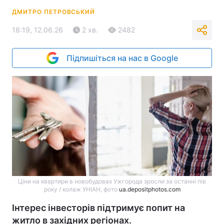
ДМИТРО ПЕТРОВСЬКИЙ
18:19, 12.06.26
2 хв.
2482
Підпишіться на нас в Google
Ціни на квартири в новобудовах Ужгорода зросли за останні пів
року / колаж УНІАН, фото
ua.depositphotos.com
Інтерес інвесторів підтримує попит на
житло в західних регіонах.