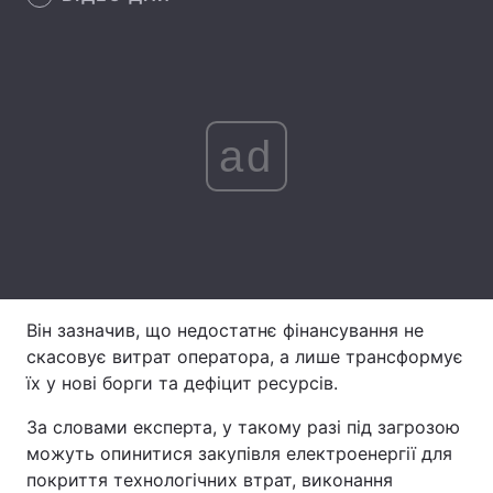
Лонгріди
Відео з Youtube
Статті
ad
Інтерв'ю
Думки
Архів
Вакансії
Контакти
Послуги
Він зазначив, що недостатнє фінансування не
скасовує витрат оператора, а лише трансформує
їх у нові борги та дефіцит ресурсів.
За словами експерта, у такому разі під загрозою
можуть опинитися закупівля електроенергії для
покриття технологічних втрат, виконання