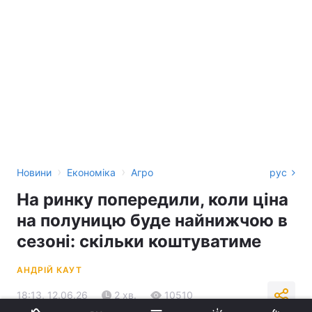
›
›
Новини
Економіка
Агро
рус
На ринку попередили, коли ціна
на полуницю буде найнижчою в
сезоні: скільки коштуватиме
АНДРІЙ КАУТ
18:13, 12.06.26
2 хв.
10510