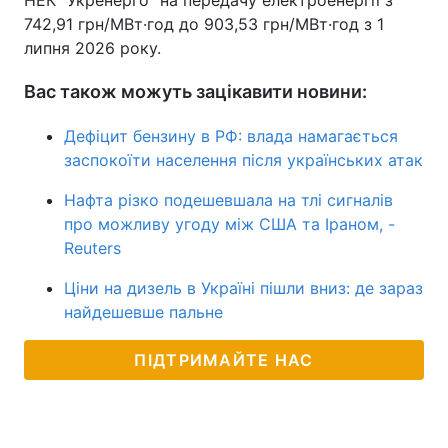
НЕК "Укренерго" на передачу електроенергії з
742,91 грн/МВт·год до 903,53 грн/МВт·год з 1
липня 2026 року.⁩
Вас також можуть зацікавити новини:
Дефіцит бензину в РФ: влада намагається
заспокоїти населення після українських атак
Нафта різко подешевшала на тлі сигналів
про можливу угоду між США та Іраном, -
Reuters
Ціни на дизель в Україні пішли вниз: де зараз
найдешевше пальне
ПІДТРИМАЙТЕ НАС