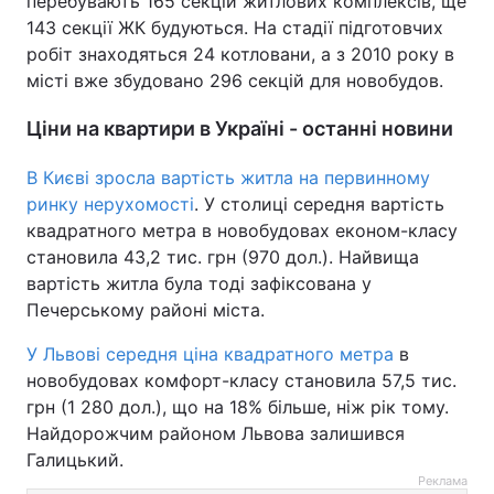
перебувають 165 секцій житлових комплексів, ще
143 секції ЖК будуються. На стадії підготовчих
робіт знаходяться 24 котловани, а з 2010 року в
місті вже збудовано 296 секцій для новобудов.
Ціни на квартири в Україні - останні новини
В Києві зросла вартість житла на первинному
ринку нерухомості
. У столиці середня вартість
квадратного метра в новобудовах економ-класу
становила 43,2 тис. грн (970 дол.). Найвища
вартість житла була тоді зафіксована у
Печерському районі міста.
У Львові середня ціна квадратного метра
в
новобудовах комфорт-класу становила 57,5 тис.
грн (1 280 дол.), що на 18% більше, ніж рік тому.
Найдорожчим районом Львова залишився
Галицький.
Реклама