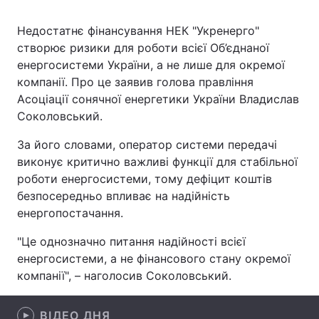
Недостатнє фінансування НЕК "Укренерго"
створює ризики для роботи всієї Об’єднаної
Головна
Війна
енергосистеми України, а не лише для окремої
компанії. Про це заявив голова правління
Україна
Політика
Асоціації сонячної енергетики України Владислав
Соколовський.
Економіка
Світ
За його словами, оператор системи передачі
Спорт
Наука
виконує критично важливі функції для стабільної
роботи енергосистеми, тому дефіцит коштів
Техно і зв'язок
Лайт
безпосередньо впливає на надійність
енергопостачання.
Зброя
Інциденти
"Це однозначно питання надійності всієї
Здоров'я
Туризм
енергосистеми, а не фінансового стану окремої
компанії", – наголосив Соколовський.
Цікавинки
Погода
Екологія
Регіони
ВІДЕО ДНЯ